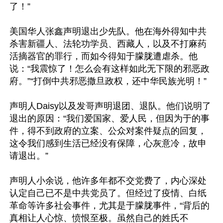
了！”

美国华人张鑫声明退出少先队。他在海外得知中共
杀害新疆人、法轮功学员、西藏人，以及不打麻药
活摘器官的罪行，而如今得知于朦胧遭虐杀。他
说：“我震惊了！怎么会有这样如此无下限的邪恶政
府。”“打倒中共邪恶撒旦政权，还中华民族光明！”

声明人Daisy以及发哥声明退团、退队。他们说明了
退出的原因：“我们爱国家、爱人民，但因为于的事
件，得不到政府的立案、公众对案件疑点的回复，
这令我们感到生活已经没有保障，心灰意冷，故申
请退出。”

声明人小余说，他许多年都不交党费了，内心深处
认定自己已不是中共党员了。但经过了疫情、白纸
革命等许多社会事件，尤其是于朦胧事件，“背后的
真相让人心惊、愤恨至极。虽然自己的姓氏不