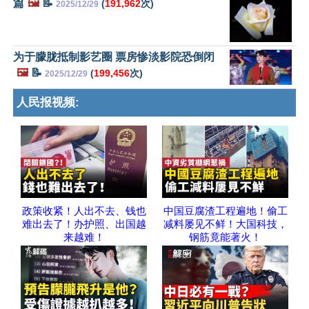
篇
🖼️
📝
(
191,962
次)
2025/12/29
为于朦胧抵制影艺圈 票房惨淡影院恐倒闭
🖼️
📝
(
199,456
次)
2025/12/29
人民报视频:
政策收紧！人出不去、钱也
中国豆腐渣工程遍地！偷工
难出去了！办护照、出国越
减料屡见不鲜！大国科技，
来越难！
钢筋竟能著火！