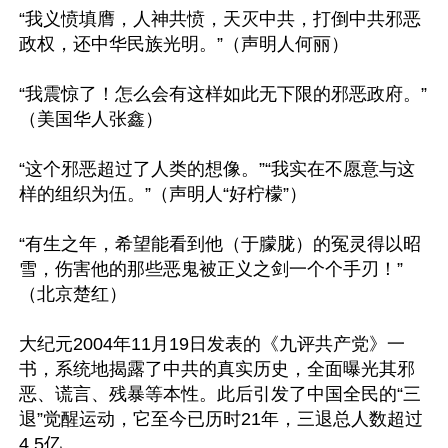
“我义愤填膺，人神共愤，天灭中共，打倒中共邪恶
政权，还中华民族光明。”（声明人何丽）

“我震惊了！怎么会有这样如此无下限的邪恶政府。”
（美国华人张鑫）

“这个邪恶超过了人类的想像。”“我实在不愿意与这
样的组织为伍。”（声明人“好柠檬”）

“有生之年，希望能看到他（于朦胧）的冤灵得以昭
雪，伤害他的那些恶鬼被正义之剑一个个手刃！”
（北京楚红）

大纪元2004年11月19日发表的《九评共产党》一
书，系统地揭露了中共的真实历史，全面曝光其邪
恶、谎言、残暴等本性。此后引发了中国全民的“三
退”觉醒运动，它至今已历时21年，三退总人数超过
4.5亿。
