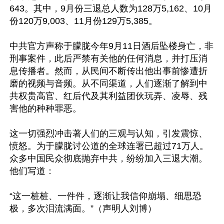
643。其中，9月份三退总人数为128万5,162、10月
份120万9,003、11月份129万5,385。

中共官方声称于朦胧今年9月11日酒后坠楼身亡，非
刑事案件，此后严禁有关他的任何消息，并打压消
息传播者。然而，从民间不断传出他出事前惨遭折
磨的视频与音频。从不同渠道，人们逐渐了解到中
共权贵高官、红后代及其利益团伙玩弄、凌辱、残
害他的种种罪恶。

这一切强烈冲击著人们的三观与认知，引发震惊、
愤怒。为于朦胧讨公道的全球连署已超过71万人。
众多中国民众彻底抛弃中共，纷纷加入三退大潮。
他们写道：

“这一桩桩、一件件，逐渐让我信仰崩塌、细思恐
极，多次泪流满面。”（声明人刘博）
