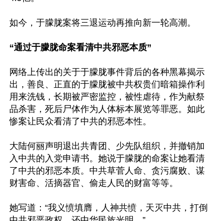
如今，于朦胧案将三退运动再推向新一轮高潮。

“通过于朦胧命案看清中共邪恶本质”
网络上传出的关于于朦胧事件背后的各种黑幕揭示
出，善良、正直的于朦胧被中共权贵们暗箱操作利
用来洗钱，长期被严密监控，被性虐待，作为献祭
品杀害，死后尸体作为人体标本展览等罪恶。如此
惨案让民众看清了中共的邪恶本性。

大陆何丽声明退出共青团、少先队组织，并撤销加
入中共的入党申请书。她说于朦胧的命案让她看清
了中共的邪恶本质。中共草菅人命、贪污腐败、谋
财害命、活摘器官、偷走人民的财富等等。

她写道：“我义愤填膺，人神共愤，天灭中共，打倒
中共邪恶政权，还中华民族光明。”
