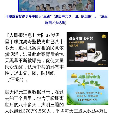
于朦胧案促使更多中国人“三退”（退出中共党、团、队组织）。（清玉
制图／大纪元）
【人民报消息】大陆37岁男
星于朦胧离奇坠楼离世已八十
多天，追讨此案真相的民意依
然汹涌，涉及此命案背后的惊
天黑幕不断被曝光，促使大量
民众觉醒，认清中共的邪恶本
性，退出党、团、队组织
（“三退”）。

据大纪元三退数据显示，在过
去的三个月里，包含于朦胧离
世后的八十多天，声明三退的
人数超过378万9,550人，平均每天三退人数达4万1,