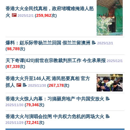
香港大火全民找真相，政府堵嘴难掩港人怒
火
🖼️
(
259,962
次)
2025/12/1
爆料：赵乐际带杨兰兰回国 假兰兰留澳洲 📝
2025/12/1
(
98,789
次)
天下奇谭(420)前世在宗教裁判所工作 今生承果报
2025/12/1
(
87,339
次)
香港大火升至146人死 港民怒要真相 官方
抓人
🖼️
📝
(
267,178
次)
2025/11/30
香港大火惊人内幕：习搞砸房地产 中共国安放火 📝
(
79,346
次)
2025/11/30
香港大火与演唱会拉闸 中共权力危机的两场大火 📝
(
72,241
次)
2025/11/29