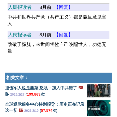
人民报读者
8月前
【回复】
中共和世界共产党（共产主义）都是撒旦魔鬼害
人
人民报读者
8月前
【回复】
致敬于朦胧，来世间牺牲自己唤醒世人，功德无
量
相关文章：
退伍军人也是韭菜 怒吼：加入中共错了
🖼️
📝
(
199,863
次)
2026/2/27
全球退党服务中心特别报导：历史正在记录
这一切
🖼️
(
57,574
次)
2026/2/10