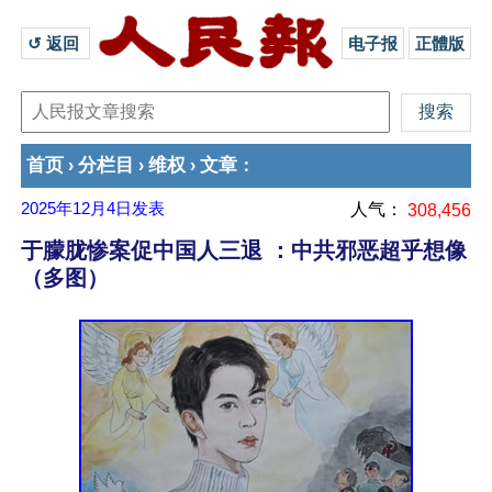
↺ 返回 
电子报
正體版
首页
分栏目
维权
文章
›
›
›
：
2025年12月4日
发表
人气：
308,456
于朦胧惨案促中国人三退 ：中共邪恶超乎想像
（多图）