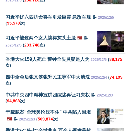
2025/12/5
习近平忧六四抗命将军引发巨震 急改军规 📝
2025/12/5
(
95,570
次)
习近平被这两个女人搞得灰头土脸
🖼️
📝
(
233,748
次)
2025/12/5
香港大火159人死亡 警钟全失灵疑是人为
(
88,175
2025/12/5
次)
四中全会后张又侠张升民主导军中大清洗
(
74,199
2025/12/4
次)
中共中央四中精神宣讲团综述再证习失权 📝
2025/12/3
(
94,868
次)
于朦胧案“全球舆论压不住” 中共陷入困境
🖼️
📝
(
509,874
次)
2025/12/3
香港大火“头七”全城悲哀 百余人罹难是献