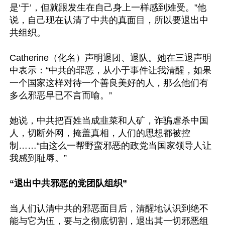
是‘于’，但就跟发生在自己身上一样感到难受。”他
说，自己现在认清了中共的真面目，所以要退出中
共组织。

Catherine（化名）声明退团、退队。她在三退声明
中表示：“中共的罪恶，从小于事件让我清醒，如果
一个国家这样对待一个善良美好的人，那么他们有
多么邪恶早已不言而喻。”

她说，中共把百姓当成韭菜和人矿，诈骗虐杀中国
人，切断外网，掩盖真相，人们的思想都被控
制……“由这么一帮野蛮邪恶的政党当国家领导人让
我感到耻辱。”

“退出中共邪恶的党团队组织”
当人们认清中共的邪恶面目后，清醒地认识到绝不
能与它为伍，要与之彻底切割，退出其一切邪恶组