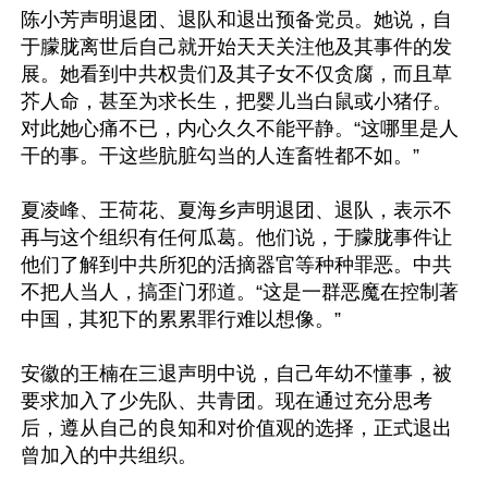
陈小芳声明退团、退队和退出预备党员。她说，自
于朦胧离世后自己就开始天天关注他及其事件的发
展。她看到中共权贵们及其子女不仅贪腐，而且草
芥人命，甚至为求长生，把婴儿当白鼠或小猪仔。
对此她心痛不已，内心久久不能平静。“这哪里是人
干的事。干这些肮脏勾当的人连畜牲都不如。”

夏凌峰、王荷花、夏海乡声明退团、退队，表示不
再与这个组织有任何瓜葛。他们说，于朦胧事件让
他们了解到中共所犯的活摘器官等种种罪恶。中共
不把人当人，搞歪门邪道。“这是一群恶魔在控制著
中国，其犯下的累累罪行难以想像。”

安徽的王楠在三退声明中说，自己年幼不懂事，被
要求加入了少先队、共青团。现在通过充分思考
后，遵从自己的良知和对价值观的选择，正式退出
曾加入的中共组织。
