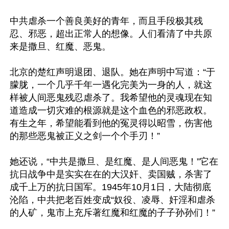
中共虐杀一个善良美好的青年，而且手段极其残
忍、邪恶，超出正常人的想像。人们看清了中共原
来是撒旦、红魔、恶鬼。

北京的楚红声明退团、退队。她在声明中写道：“于
朦胧，一个几乎千年一遇化完美为一身的人，就这
样被人间恶鬼残忍虐杀了。我希望他的灵魂现在知
道造成一切灾难的根源就是这个血色的邪恶政权。
有生之年，希望能看到他的冤灵得以昭雪，伤害他
的那些恶鬼被正义之剑一个个手刃！”

她还说，“中共是撒旦、是红魔、是人间恶鬼！”它在
抗日战争中是实实在在的大汉奸、卖国贼，杀害了
成千上万的抗日国军。1945年10月1日，大陆彻底
沦陷，中共把老百姓变成“奴役、凌辱、奸淫和虐杀
的人矿，鬼市上充斥著红魔和红魔的子子孙孙们！”
