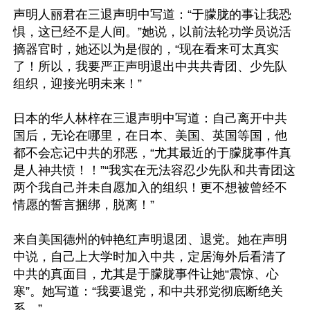
声明人丽君在三退声明中写道：“于朦胧的事让我恐
惧，这已经不是人间。”她说，以前法轮功学员说活
摘器官时，她还以为是假的，“现在看来可太真实
了！所以，我要严正声明退出中共共青团、少先队
组织，迎接光明未来！”

日本的华人林梓在三退声明中写道：自己离开中共
国后，无论在哪里，在日本、美国、英国等国，他
都不会忘记中共的邪恶，“尤其最近的于朦胧事件真
是人神共愤！！”“我实在无法容忍少先队和共青团这
两个我自己并未自愿加入的组织！更不想被曾经不
情愿的誓言捆绑，脱离！”

来自美国德州的钟艳红声明退团、退党。她在声明
中说，自己上大学时加入中共，定居海外后看清了
中共的真面目，尤其是于朦胧事件让她“震惊、心
寒”。她写道：“我要退党，和中共邪党彻底断绝关
系。”
