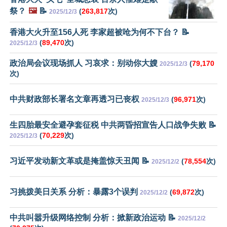
祭？
🖼️
📝
(
263,817
次)
2025/12/3
香港大火升至156人死 李家超被呛为何不下台？ 📝
(
89,470
次)
2025/12/3
政治局会议现场抓人 习哀求：别动你大嫂
(
79,170
2025/12/3
次)
中共财政部长署名文章再透习已丧权
(
96,971
次)
2025/12/3
生四胎最安全避孕套征税 中共两昏招宣告人口战争失败 📝
(
70,229
次)
2025/12/3
习近平发动新文革或是掩盖惊天丑闻 📝
(
78,554
次)
2025/12/2
习挑拨美日关系 分析：暴露3个误判
(
69,872
次)
2025/12/2
中共叫嚣升级网络控制 分析：掀新政治运动 📝
2025/12/2