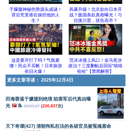
于朦胧神秘伤势源头成谜！
风暴升级！北京欲向日本开
背后究竟谁在操控他的人
战？敌国条款真相曝光！习
生？
拉拢川普，状告高市？
这是要开打了吗？气氛紧
范冰冰撞上风口！金马奖涉
绷！民众不买帐！日本旅游
政治？三度删帖后回应“嘻嘻
依旧火爆！
哈哈”【禁闻解密】
更多文章导读：
2025年12月4日
田海蓉逼于朦胧到绝境 陷害军后代真凶曝
光
🖼️
📝
(
226,837
次)
2025/12/7
天下奇谭(427) 清朝徇私枉法的各级官员被冤魂索命