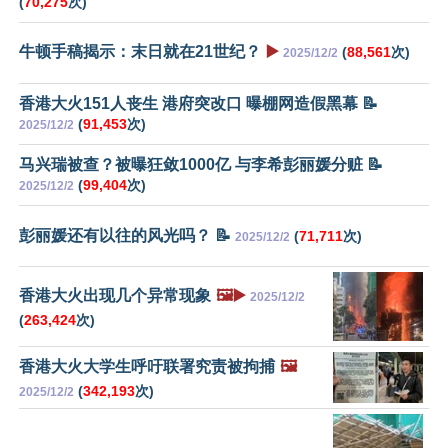
(
70,275
次)
牛顿手稿揭示：末日就在21世纪？
▶️
(
88,561
次)
2025/12/2
香港大火151人丧生 港府突改口 曝棚网造假黑幕 📝
(
91,453
次)
2025/12/2
马兴瑞被查？被曝狂敛1000亿 与李希彭丽媛分赃 📝
(
99,404
次)
2025/12/2
彭丽媛还有以往的风光吗？ 📝
(
71,711
次)
2025/12/2
香港大火出现几个异常现象
🖼️▶️
2025/12/2
(
263,424
次)
香港大火大学生呼吁联署究责被拘捕
🖼️
(
342,193
次)
2025/12/2