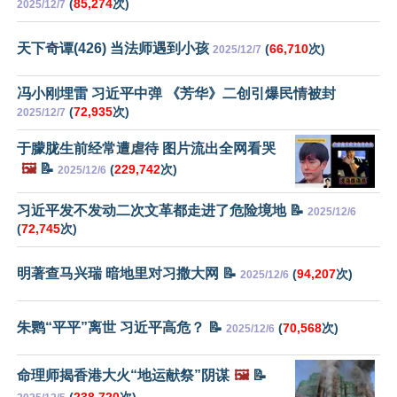
(
85,274
次)
2025/12/7
天下奇谭(426) 当法师遇到小孩
(
66,710
次)
2025/12/7
冯小刚埋雷 习近平中弹 《芳华》二创引爆民情被封
(
72,935
次)
2025/12/7
于朦胧生前经常遭虐待 图片流出全网看哭
🖼️
📝
(
229,742
次)
2025/12/6
习近平发不发动二次文革都走进了危险境地 📝
2025/12/6
(
72,745
次)
明著查马兴瑞 暗地里对习撒大网 📝
(
94,207
次)
2025/12/6
朱鹮“平平”离世 习近平高危？ 📝
(
70,568
次)
2025/12/6
命理师揭香港大火“地运献祭”阴谋
🖼️
📝
(
238,720
次)