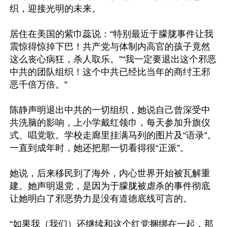
织，迎接光明的未来。

居住在美国的紫巾蕊说：“特别最近于朦胧事件让我
震惊得惊掉下巴！共产党与体制内高官的孩子竟然
这么丧心病狂，杀人取乐。”“我一定要退出这个邪恶
中共的团队组织！这个中共已经比当年的商纣王邪
恶千倍万倍。”

陈静声明退出中共的一切组织，她说自己曾深受中
共洗脑的影响，上小学戴红领巾，每天参加升旗仪
式、唱党歌。学校走廊里挂满马列的图片及“语录”。
一直到成年时，她还把那一切看得很“正派”。

她说，后来移民到了海外，内心世界开始被瓦解重
建。她声明退党，是因为于朦胧被虐杀的事件彻底
让她明白了邪恶势力是没有道德底线可言的。

“如果我（我们）还继续和这个红党捆绑在一起，那