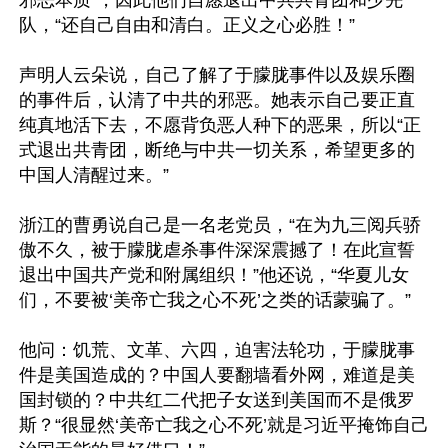
邪恶本质”，因此他们自愿退出中共共青团和少先
队，“还自己自由和清白。正义之心必胜！”

声明人云朵说，自己了解了于朦胧事件以及娱乐圈
的事件后，认清了中共的邪恶。她表示自己要正直
纯真地活下去，不愿背负恶人种下的恶果，所以“正
式退出共青团，断绝与中共一切关系，希望更多的
中国人清醒过来。”

浙江的曹勇说自己是一名老党员，“在为九三阅兵骄
傲不久，被于朦胧虐杀事件深深震撼了！在此宣誓
退出中国共产党和附属组织！”他还说，“华夏儿女
们，不要被‘美帝亡我之心不死’之类的话蒙骗了。”

他问：饥荒、文革、六四，迫害法轮功，于朦胧事
件是美国造成的？中国人要翻墙看外网，难道是美
国封锁的？中共红二代把子女送到美国而不是俄罗
斯？“很显然‘美帝亡我之心不死’就是习近平掩饰自己