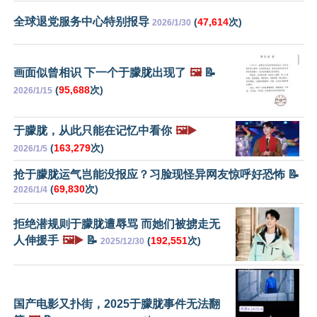
全球退党服务中心特别报导
(
47,614
次)
2026/1/30
画面似曾相识 下一个于朦胧出现了
🖼️
📝
(
95,688
次)
2026/1/15
于朦胧，从此只能在记忆中看你
🖼️▶️
(
163,279
次)
2026/1/5
抢于朦胧运气岂能没报应？习脸现怪异网友惊呼好恐怖 📝
(
69,830
次)
2026/1/4
拒绝潜规则于朦胧遭辱骂 而她们被掳走无
人伸援手
🖼️▶️
📝
(
192,551
次)
2025/12/30
国产电影又扑街，2025于朦胧事件无法翻