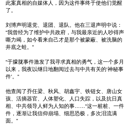
此案真相的自媒体人，因为这件事终于使他们觉醒
了。

刘博声明退党、退团、退队。他在三退声明中说：
“我曾经为了维护中共政府，与我最亲近的人吵得声
嘶力竭，如今看来自己才是那个被蒙蔽、被洗脑的
井底之蛙。”

“于朦胧事件激发了我寻求真相的勇气，这一个多月
以来，我夜以继日地翻阅过去与中共有关的‘神秘事
件’。”

他查阅了乔任梁、秋风、胡鑫宇、铁链女、唐山女
孩、活摘器官、人体塑化、人口失踪，以及抗日真
相、中共领导人鲜为人知的事……“这一桩桩、一件
件，逐渐让我信仰崩塌、细思恐极，多次泪流满
面。”
