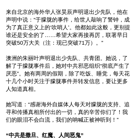
来自北京的海外华人张昊辰声明退出少先队，他在
声明中说：“于朦胧的事件，给世人敲响了警钟，成
为了真正意义上的‘吹哨人’。他都如此这般，更别提
谁还是安全的了……希望大家再接再厉，联署早日
突破50万大关（注：现已突破71万）。”

澳洲的朱丽叶声明退出少先队、共青团。她说，了
解了于朦胧事件后，她对中共邪恶组织“彻底产生了
厌恶”。她有两周的假期，除了吃饭、睡觉，每天花
十几个小时关注于朦胧事件并转发信息，要让更多
人知道真相。

她写道：“感谢海外自媒体人每天对朦胧的支持、追
寻和传播真相所付出的一切，真的辛苦你们了！我
们的眼泪不会白流，我们的呐喊正被神听到！”

“中共是撒旦、红魔、人间恶鬼”