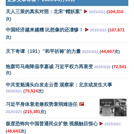
天人三策的真实对照：北宋“帽妖案”
▶️
(
104,310
2025/3/22
次)
中国经济越来越糟 比想像的还凄惨！
▶️
(
107,671
2025/3/22
次)
天下奇谭（191）“和平祈祷”的力量
(
44,607
次)
2025/3/22
炮轰司马南降温李嘉诚 习近平权力再衰变
(
72,541
2025/3/22
次)
中共党魁满头白发走云贵 观察家：北京或发生大事
(
75,524
次)
2025/3/21
习近平身体衰老兼权势衰弱难连任
🖼️
(
215,391
次)
2025/3/21
极度恐怖向中国普通民众扩散 视频触目惊心
▶️
2025/3/21
(
46,643
次)