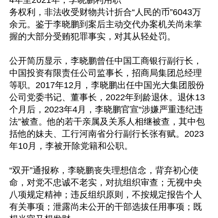
4年至2021年，李晓鹏利用职
务权利，非法收受财物共计折合“人民的币”6043万
余元。鉴于李晓鹏到案后主动交代办案机关尚未掌
握的大部分受贿犯罪事实，对其从轻处罚。

公开简历显示，李晓鹏曾任中国工商银行副行长，
中国投资有限责任公司监事长，招商局集团总经理
等职。2017年12月，李晓鹏出任中国光大集团股份
公司党委书记、董事长，2022年到龄退休。退休13
个月后，2023年4月，李晓鹏官宣“涉嫌严重违纪违
法”被查。他的若干亲属及关系人相继被查，其中包
括他的妹夫、工行河南省分行副行长张有赋。2023
年10月，李被开除党籍和公职。

“双开”通报称，李晓鹏丧失理想信念，背弃初心使
命，对党不忠诚不老实，对抗组织审查；无视中央
八项规定精神；违反组织原则，不按规定报告个人
有关事项；泄露尚未公开的干部选拔任用事项；既