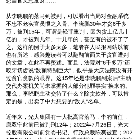
想当官又想发财……

从李晓鹏的落马到被判，可以看出当局对金融系统
不忠不老实官员恨之入骨。李晓鹏30年才贪6千多
万，被判15年，可谓是轻罪重判，因为贪上亿几十
亿的，才被判几年、十几年的，甚至有的被不了了
之。这样的例子太多太多，笔者在人民报网站以前
也有所述，感兴趣读者可以翻翻前面关于贪官遭判
的文章，在此不再赘述。而且，法院对“6千多万”还
咬牙切齿说“数额特别巨大”，似乎是大庆法院没有开
过贪官贪款的眼界。这15年还是李晓鹏到案后“主动
交代办案机关尚未掌握的大部分犯罪事实”换来的。
那么，李晓鹏主动交待了什么？除贪款外，可以肯
定的是，出卖了中共想要的“敌人”名单。

近年来，光大集团有一大批高官落马，李的前任，
唐双宁此前已被判刑12年；2022年7月26日，光大
控股有限公司前党委书记、行政总裁陈爽被查；202