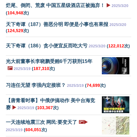
烂尾、倒闭、荒废 中国五星级酒店正被抛弃！
▶️
2025/3/20
(
104,948
次)
天下奇谭（187）善恶分明 即便是小事也有果报
2025/3/20
(
124,529
次)
天下奇谭（186）贪小便宜反而吃大亏
(
122,012
次)
2025/3/20
光大前董事长李晓鹏受贿6千万获刑15年
🖼️
(
187,310
次)
2025/3/19
习连任无望 李强内定接班？
(
74,699
次)
2025/3/19
【唐青看时事】中俄伊搞动作 美中台海竞
赛
▶️
(
103,367
次)
2025/3/19
一天连续地震三次 网民:要变天了
🖼️▶️
(
604,051
次)
2025/3/19