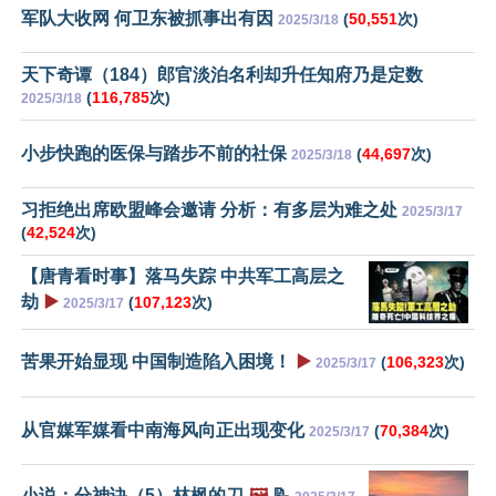
军队大收网 何卫东被抓事出有因
(
50,551
次)
2025/3/18
天下奇谭（184）郎官淡泊名利却升任知府乃是定数
(
116,785
次)
2025/3/18
小步快跑的医保与踏步不前的社保
(
44,697
次)
2025/3/18
习拒绝出席欧盟峰会邀请 分析：有多层为难之处
2025/3/17
(
42,524
次)
【唐青看时事】落马失踪 中共军工高层之
劫
▶️
(
107,123
次)
2025/3/17
苦果开始显现 中国制造陷入困境！
▶️
(
106,323
次)
2025/3/17
从官媒军媒看中南海风向正出现变化
(
70,384
次)
2025/3/17
小说：分神诀（5）林枫的刀
🖼️
📝