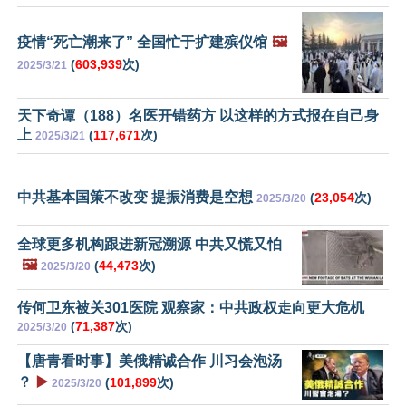
疫情“死亡潮来了” 全国忙于扩建殡仪馆
🖼️
(
603,939
次)
2025/3/21
天下奇谭（188）名医开错药方 以这样的方式报在自己身
上
(
117,671
次)
2025/3/21
中共基本国策不改变 提振消费是空想
(
23,054
次)
2025/3/20
全球更多机构跟进新冠溯源 中共又慌又怕
🖼️
(
44,473
次)
2025/3/20
传何卫东被关301医院 观察家：中共政权走向更大危机
(
71,387
次)
2025/3/20
【唐青看时事】美俄精诚合作 川习会泡汤
？
▶️
(
101,899
次)
2025/3/20