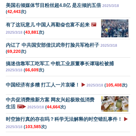
美国右倾媒体节目粉丝超4.8亿 是左倾的五倍
2025/3/18
(
42,443
次)
有了这玩意儿 中国人再勤奋也富不起来
🖼️
(
43,881
次)
2025/3/18
内讧了 中共国安部借汉武帝打脸共军枪杆子
2025/3/18
(
69,220
次)
搞迷信靠军工吃军工 中航工业原董事长谭瑞松被捕
(
66,609
次)
2025/3/18
中国经济有多糟 打工人一片哀嚎！
▶️
(
105,408
次)
2025/3/18
中共促消费推新方案 网友兴起极致低消费
生活
🖼️▶️
(
44,664
次)
2025/3/18
时空旅行真的存在吗？科学无法解释的时空错乱事件！
▶️
(
103,585
次)
2025/3/18