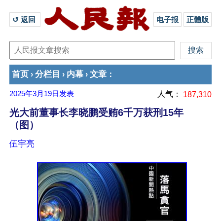
↺ 返回 
电子报
正體版
首页
分栏目
内幕
文章
›
›
›
：
2025年3月19日
发表
人气：
187,310
光大前董事长李晓鹏受贿6千万获刑15年
（图）
伍宇亮