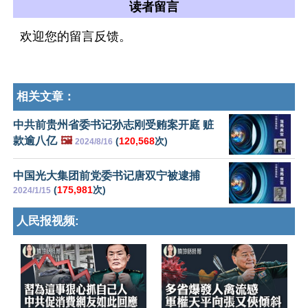
读者留言
欢迎您的留言反馈。
相关文章：
中共前贵州省委书记孙志刚受贿案开庭 赃
款逾八亿
🖼️
(
120,568
次)
2024/8/16
中国光大集团前党委书记唐双宁被逮捕
(
175,981
次)
2024/1/15
人民报视频: