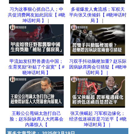
习为这事狠心抓自己人；中
多省爆发人禽流感；军权天
共促消费网友如此回应【 #晓
平向张又侠倾斜【 #晓坤话时
坤话时局 】｜
局 】｜
甲流如发狂野兽袭击中国；
习双手抖动脑梗加重? 赵乐际
生育奖励“补贴了个寂寞”【 #
因病缺席两会引猜疑【 #晓坤
晓坤话时局 】
话时局 】｜
王毅公公甩锅太急打自己
张又侠崛起 习军权边缘化；
脸；赵乐际缺席人大闭幕会
经济低迷祸首是习近平【 #晓
内幕惊人【
坤话时局 】｜
更多文章导读：
2025年3月19日