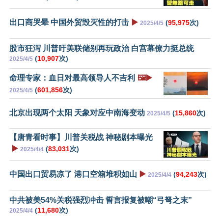
出口商哭晕 中国外贸毁灭性的打击
▶️
(
95,975
次)
2025/4/5
股市狂泻 川普吁美联储别再玩政治 白宫幕僚力挺总统
(
10,907
次)
2025/4/5
命理专家：血日对最高领导人不吉利
🖼️▶️
(
601,856
次)
2025/4/5
北京出现两个太阳 天象对应中南海变动
(
15,860
次)
2025/4/5
【唐青看时事】川普关税战 神秘剧本曝光
▶️
(
83,031
次)
2025/4/4
中国出口贸易凉了 港口空箱堆积如山
▶️
(
94,243
次)
2025/4/4
中共被美54%关税强烈冲击 誓言报复被嘲“弓弩之末”
(
11,680
次)
2025/4/4