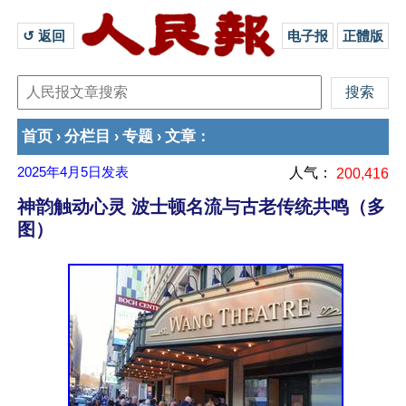
↺ 返回 
电子报
正體版
首页
分栏目
专题
文章
›
›
›
：
2025年4月5日
发表
人气：
200,416
神韵触动心灵 波士顿名流与古老传统共鸣（多
图）