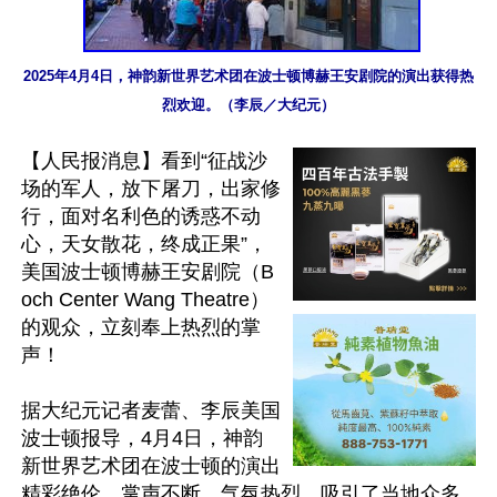
2025年4月4日，神韵新世界艺术团在波士顿博赫王安剧院的演出获得热
烈欢迎。（李辰／大纪元）
【人民报消息】看到“征战沙
场的军人，放下屠刀，出家修
行，面对名利色的诱惑不动
心，天女散花，终成正果”，
美国波士顿博赫王安剧院（B
och Center Wang Theatre）
的观众，立刻奉上热烈的掌
声！

据大纪元记者麦蕾、李辰美国
波士顿报导，4月4日，神韵
新世界艺术团在波士顿的演出
精彩绝伦，掌声不断，气氛热烈，吸引了当地众多