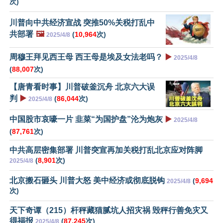
次)
川普向中共经济宣战 突推50%关税打乱中
共部署
🖼️
(
10,964
次)
2025/4/8
周穆王拜见西王母 西王母是埃及女法老吗？
▶️
2025/4/8
(
88,007
次)
【唐青看时事】川普破釜沉舟 北京六大误
判
▶️
(
86,044
次)
2025/4/8
中国股市哀嚎一片 韭菜“为国护盘”沦为炮灰
▶️
2025/4/8
(
87,761
次)
中共高层密集部署 川普突宣再加关税打乱北京应对阵脚
(
8,901
次)
2025/4/8
北京搬石砸头 川普大怒 美中经济或彻底脱钩
(
9,694
2025/4/8
次)
天下奇谭（215）杆秤藏猫腻坑人招灾祸 毁秤行善免灾又
得福报
(
87,245
次)
2025/4/8