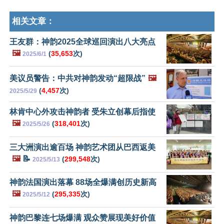
相关文章：
王友群：神韵2025全球巡回演出八大亮点
🖼️
(
35,653
次)
2025/6/1
美议员警告：中共对神韵发动“超限战”
🖼️
(
4,457
次)
2025/5/29
林肯中心外攻击神韵者 受朱立创幕后指使
🖼️
(
318,401
次)
2025/5/26
三大洲演出逾百场 神韵艺术团从巴西返美
🖼️
📝
(
299,548
次)
2025/5/13
神韵法国演出落幕 88场全爆满创历史新高
🖼️
(
295,335
次)
2025/5/12
神韵巴黎连七场爆满 观众赞展现美好价值