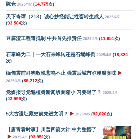
陈仓
(
14,775
次)
2025/4/7
天下奇谭（213）诚心抄经能让牲畜转生成人
2025/4/7
(
93,584
次)
豆腐渣工程遭抵制 中共首先推责任
(
11,851
次)
2025/4/6
石泰峰为二十一大石来峰转还是石塌峰倒
(
18,824
2025/4/6
次)
缅甸震前群狗数晚悲鸣不止 强震后城市弥漫腐臭味
▶️
(
89,212
次)
2025/4/6
党媒报导党魁植树新闻版面缩小 习要退了？
2025/4/6
(
43,999
次)
5大古遗址藏史前先进文明？
▶️
(
92,026
次)
2025/4/5
【唐青看时事】川普四箭大计 中共整懵了
▶️
(
93,951
次)
2025/4/5