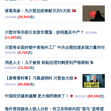
诸葛高参：为川普总统奉献灭共5大招
🖼️
(
20,944
次)
2025/4/8
川普对等关税引发股市震荡：妙招惠及中产？
2025/4/8
(
11,955
次)
川普将全面封锁中资海外工厂 中共企图拉拢多国力量对付
(
9,726
次)
2025/4/7
消息人士：儿子被查 前副总理刘鹤受到严格限制 📝
(
13,302
次)
2025/4/7
【唐青看时事】习最虚弱时 川普放大招
▶️
(
86,568
次)
2025/4/7
中国经济越来越糟 更大倒闭潮来了！
▶️
(
89,540
次)
2025/4/7
海外资深媒体人惊人分析：何卫东和林向阳“落马”是暗渡