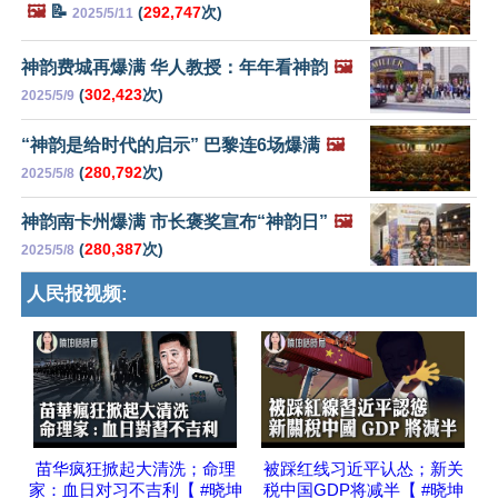
🖼️
📝
(
292,747
次)
2025/5/11
神韵费城再爆满 华人教授：年年看神韵
🖼️
(
302,423
次)
2025/5/9
“神韵是给时代的启示” 巴黎连6场爆满
🖼️
(
280,792
次)
2025/5/8
神韵南卡州爆满 市长褒奖宣布“神韵日”
🖼️
(
280,387
次)
2025/5/8
人民报视频:
苗华疯狂掀起大清洗；命理
被踩红线习近平认怂；新关
家：血日对习不吉利【 #晓坤
税中国GDP将减半【 #晓坤