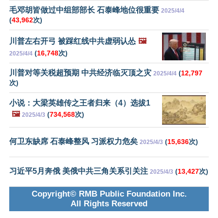
毛邓胡皆做过中组部部长 石泰峰地位很重要
2025/4/4
(
43,962
次)
川普左右开弓 被踩红线中共虚弱认怂
🖼️
(
16,748
次)
2025/4/4
川普对等关税超预期 中共经济临灭顶之灾
(
12,797
2025/4/4
次)
小说：大梁英雄传之王者归来（4）选拔1
🖼️
(
734,568
次)
2025/4/3
何卫东缺席 石泰峰整风 习派权力危矣
(
15,636
次)
2025/4/3
习近平5月奔俄 美俄中共三角关系引关注
(
13,427
次)
2025/4/3
Copyright© RMB Public Foundation Inc.
All Rights Reserved