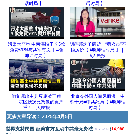
话时局 】｜
话时局 】｜
污染太严重 中南海怕了？5款
胡耀邦之子病逝；“稳楼市”不
免费VPN与共军有关【 #晓
稳房价【 #晓坤话时局 】｜
坤话时局 】
#人民报
缅甸震出中共豆腐渣工程
北京令外国人闻风而逃；中
……震区状况比想像的更严
铁十局=中共死局【 #晓坤话
重！｜人民报
时局 】｜
更多文章导读：
2025年4月5日
世界支持民国 台美官方互动中共毫无办法
(
14,988
2025/4/8