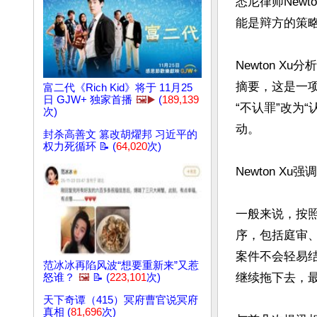
悉尼律师New
能是辩方的策略
Newton 
摘要，这是一
富二代《Rich Kid》将于 11月25
日 GJW+ 独家首播
🖼️▶️
(
189,139
“不认罪”改为
次)
动。

封杀高善文 篡改胡燿邦 习近平的
权力死循环 📝 (
64,020
次)
Newton 
一般来说，按
序，包括庭审
案件不会轻易
范冰冰再陷风波“想要重新来”又惹
继续拖下去，最
怒谁？
🖼️
📝 (
223,101
次)
天下奇谭（415）冥府曹官说冥府
真相 (
81,696
次)