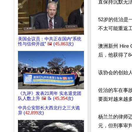
直保持沉默无法
52岁的佐治
不太可能重返工
美国会议员：中共正在国内“系统
性与信仰开战”
🖼️
(
45,863
次)
澳洲新州 Hire
后，他获得了841
该协会的创始人
佐治的车在事
《九评》发表21周年 实名退党团
队人数上升
🖼️
📝 (
45,354
次)
要面对越来越多
中共公安部长大西北行之三大诡
异 (
42,899
次)
杨兰兰的律师迈
元，但刑事审