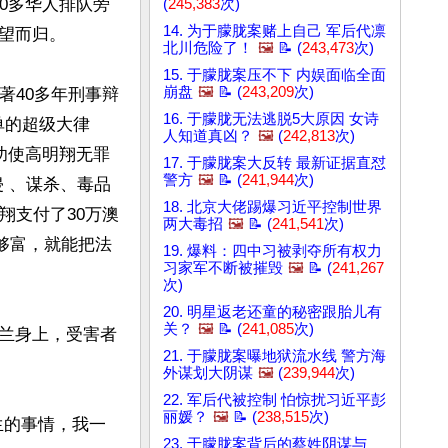
0多华人排队旁
(
245,383
次)
14. 为于朦胧案赌上自己 军后代凛
而归。

北川危险了！
🖼️
📝 (
243,473
次)
15. 于朦胧案压不下 内娱面临全面
崩盘
🖼️
📝 (
243,209
次)
著40多年刑事辩
16. 于朦胧无法逃脱5大原因 女诗
单的超级大律
人知道真凶？
🖼️
(
242,813
次)
成功使高明翔无罪
17. 于朦胧案大反转 最新证据直怼
警方
🖼️
📝 (
241,944
次)
 、谋杀、毒品
18. 北京大佬踢爆习近平控制世界
翔支付了30万澳
两大毒招
🖼️
📝 (
241,541
次)
够富，就能把法
19. 爆料：四中习被剥夺所有权力
习家军不断被摧毁
🖼️
📝 (
241,267
次)
20. 明星返老还童的秘密跟胎儿有
关？
🖼️
📝 (
241,085
次)
兰身上，受害者
21. 于朦胧案曝地狱流水线 警方海
外谋划大阴谋
🖼️
(
239,944
次)
22. 军后代被控制 怕惊扰习近平彭
丽媛？
🖼️
📝 (
238,515
次)
生的事情，我一
23. 于朦胧案背后的蔡姓阴谋与