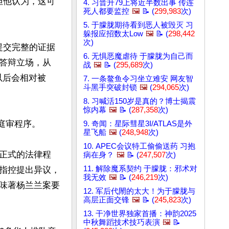
。但他认为，这可
4. 习晋升79上将近半数出事 传连
死人都要监控
🖼️
📝 (
299,983
次)
5. 于朦胧期待看到恶人被毁灭 习
躲报应招数太Low
🖼️
📝 (
298,442
次)
并提交完整的证据
6. 无惧恶魔虐待 于朦胧为自己而
答辩立场，从
战
🖼️
📝 (
295,689
次)
以后会相对被
7. 一条鳌鱼令习坐立难安 网友智
斗黑手突破封锁
🖼️
(
294,065
次)
8. 习喊活150岁是真的？博士揭震
惊内幕
🖼️
📝 (
287,358
次)
庭审程序。

9. 奇闻：星际彗星3I/ATLAS是外
星飞船
🖼️
(
248,948
次)
10. APEC会议特工偷偷送药 习抱
正式的法律程
病在身？
🖼️
📝 (
247,507
次)
11. 解除魔系契约 于朦胧：邪术对
指控提出异议，
我无效
🖼️
📝 (
246,219
次)
味著杨兰兰案要
12. 军后代閙的太大！为于朦胧与
高层正面交锋
🖼️
📝 (
245,823
次)
13. 干净世界独家首播：神韵2025
中秋舞蹈技术技巧表演
🖼️
📝