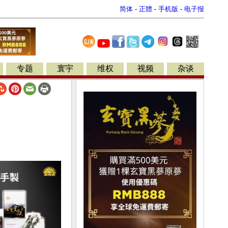
简体
-
正體
-
手机版
-
电子报
专题
寰宇
维权
视频
杂谈