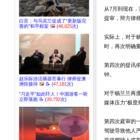
从7月到现在
提审，辩方律师
白宫：与乌克兰促成了“更新版完
善的”和平框架
🖼️
(
46,825
次)
实际上，对于
时，再次明确
第四次的提讯
钟。

赵乐际涉活摘器官暴行 律师促澳
洲拒接待
🖼️
📝 (
47,181
次)
对于杨兰兰再度
“习近平”如此吓人！中国游客一听
立即落跑 📝 (
39,792
次)
媒体压力“极度
第四次庭审的
驾驶导致他人