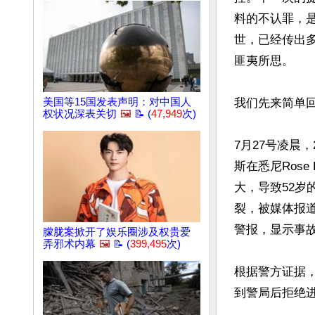
料的不认罪，
世，已经传出
匪夷所思。

美国等15国发表声明：对中国人
我们先来简单回
权状况深表关切
🖼️
📝 (
47,949
次)
7月27号凌晨
斯在悉尼Ros
大，导致52岁
裂，被媒体报
警报，显示事故
朦胧案掀开了娱乐圈涉及权贵爱
弄邪术内幕
🖼️
📝 (
399,495
次)
根据警方证据
到警局后拒绝进