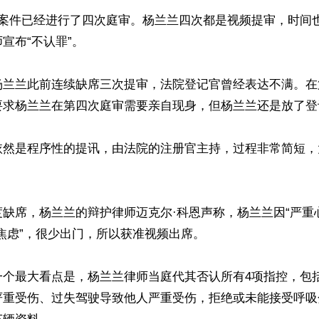
，案件已经进行了四次庭审。杨兰兰四次都是视频提审，时间
宣布“不认罪”。

杨兰兰此前连续缺席三次提审，法院登记官曾经表达不满。在
要求杨兰兰在第四次庭审需要亲自现身，但杨兰兰还是放了登
依然是程序性的提讯，由法院的注册官主持，过程非常简短，
缺席，杨兰兰的辩护律师迈克尔·科恩声称，杨兰兰因“严重
焦虑”，很少出门，所以获准视频出席。

一个最大看点是，杨兰兰律师当庭代其否认所有4项指控，包
严重受伤、过失驾驶导致他人严重受伤，拒绝或未能接受呼吸