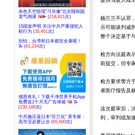
提供驾驶人或车
赤色天空惊现“习吊像”北京颐和园
龙气倒灌
🖼️▶️
(
218,821
次)
杨兰兰不认罪
15国发声明 关注中共严重侵犯人
示可能谈判减
权行为 (
35,451
次)
整个决定基于与
别怕，台湾和日本都安全著呢！
📝 (
61,234
次)
检方向法庭表
前提交，但专家
检方要求警方于
者医疗报告及杨
感恩有礼！下载干净世界手机App
免费送2个月无广告体验
🖼️
📝
(
190,186
次)
这次庭审后，法
中共施压逼日本“芬兰化” 美专家：
利，审判或加速
高市没必要让步 (
65,500
次)