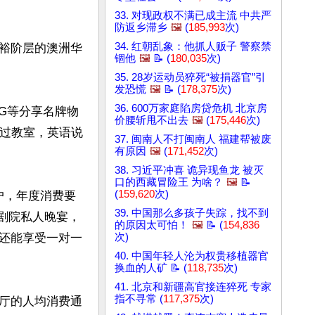
33. 对现政权不满已成主流 中共严
防返乡滞乡
🖼️
(
185,993
次)
34. 红朝乱象：他抓人贩子 警察禁
裕阶层的澳洲华
锢他
🖼️
📝 (
180,035
次)
35. 28岁运动员猝死“被捐器官”引
发恐慌
🖼️
📝 (
178,375
次)
36. 600万家庭陷房贷危机 北京房
IG等分享名牌物
价腰斩甩不出去
🖼️
(
175,446
次)
去过教室，英语说
37. 闽南人不打闽南人 福建帮被废
有原因
🖼️
(
171,452
次)
38. 习近平冲喜 诡异现鱼龙 被灭
口的西藏冒险王 为啥？
🖼️
📝
(
159,620
次)
户，年度消费要
39. 中国那么多孩子失踪，找不到
歌剧院私人晚宴，
的原因太可怕！
🖼️
📝 (
154,836
次)
还能享受一对一
40. 中国年轻人沦为权贵移植器官
换血的人矿 📝 (
118,735
次)
41. 北京和新疆高官接连猝死 专家
指不寻常 (
117,375
次)
厅的人均消费通