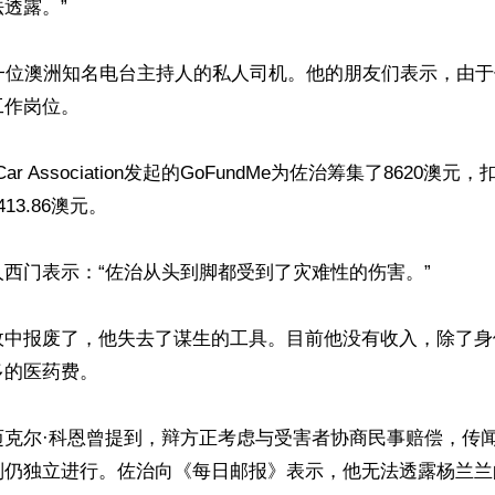
透露。”

是一位澳洲知名电台主持人的私人司机。他的朋友们表示，由
作岗位。

 Car Association发起的GoFundMe为佐治筹集了8620澳
3.86澳元。

西门表示：“佐治从头到脚都受到了灾难性的伤害。”

故中报废了，他失去了谋生的工具。目前他没有收入，除了身
的医药费。

克尔·科恩曾提到，辩方正考虑与受害者协商民事赔偿，传闻
判仍独立进行。佐治向《每日邮报》表示，他无法透露杨兰兰