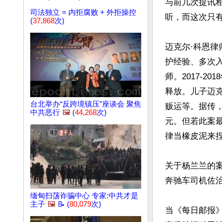
与前几次提讯相
司法独立 = 内拒腐败 + 外拒操控
听，而这次只
(
37,868
次)
迈克尔·科恩律
护经验、多次入
师。2017-
释放。儿子迈
台北举办“反跨境镇压”座谈会 聚焦
贩运等。据传，
中共恶行
🖼️
(
44,268
次)
元。但若此案
律当橡皮泥来捏
关于杨兰兰的
奔驰车司机佐治
缅甸扫荡诈骗中心 专家:中共才是
主子
🖼️
📝 (
80,079
次)
当《每日邮报