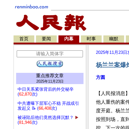
首页
要闻
内幕
时事
幽默
2025年11月23日
杨兰兰案爆
重点推荐文章
方圆
2025年11月23日
中日关系紧张背后的外交秘辛
【人民报消息
(
62,870
次)
他人重伤的案件
中共遭曝下层军心不稳 开战或引
发起义 📝 (
66,408
次)
度开庭。杨兰
被诬陷后他们竟然选择沉默？
▶️
按照到场，直
(
81,946
次)
控。下一次的提