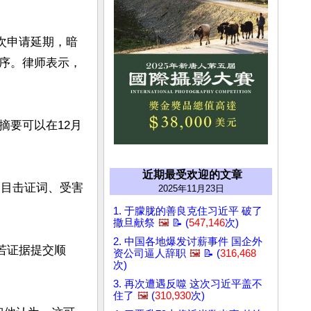
次申请延期，暗
序。律师表示，
摘要可以在12月
近期最受欢迎的文章
、目击证词、受害
2025年11月23日
1. 于朦胧的善良克住习近平 破了
撒旦献祭
🖼️
📝 (
547,146
次)
2. 中国各地爆发讨薪事件 国企外
。若证据提交顺
资公司逼人辞职
🖼️
📝 (
316,468
次)
3. 再次遭遇反噬 这次习近平盖不
住了
🖼️
(
310,930
次)