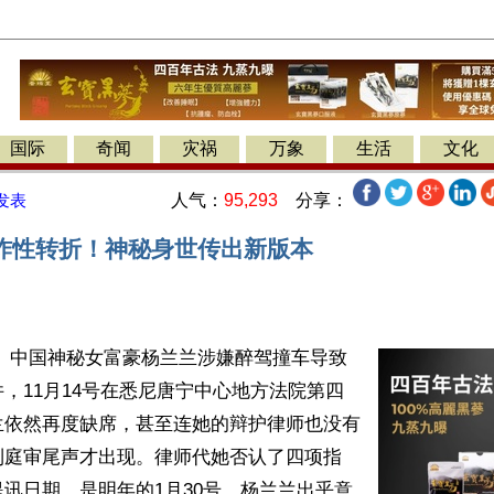
国际
奇闻
灾祸
万象
生活
文化
人气：
95,293
分享：
发表
炸性转折！神秘身世传出新版本
】 中国神秘女富豪杨兰兰涉嫌醉驾撞车导致
，11月14号在悉尼唐宁中心地方法院第四
兰依然再度缺席，甚至连她的辩护律师也没有
到庭审尾声才出现。律师代她否认了四项指
讯日期，是明年的1月30号。杨兰兰出乎意