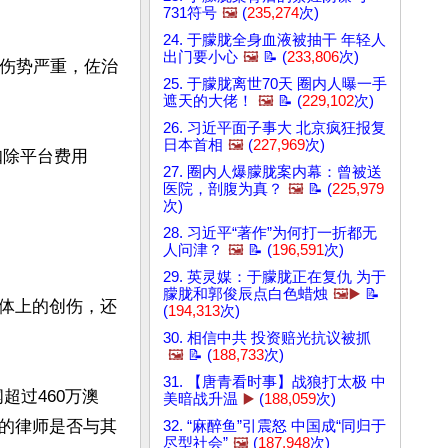
731符号
🖼️
(
235,274
次)
24. 于朦胧全身血液被抽干 年轻人
出门要小心
🖼️
📝 (
233,806
次)
于伤势严重，佐治
25. 于朦胧离世70天 圈内人曝一手
遮天的大佬！
🖼️
📝 (
229,102
次)
26. 习近平面子事大 北京疯狂报复
日本首相
🖼️
(
227,969
次)
元，扣除平台费用
27. 圈内人爆朦胧案内幕：曾被送
医院，剖腹为真？
🖼️
📝 (
225,979
次)
28. 习近平“著作”为何打一折都无
人问津？
🖼️
📝 (
196,591
次)
29. 英灵媒：于朦胧正在复仇 为于
朦胧和郭俊辰点白色蜡烛
🖼️▶️
📝
体上的创伤，还
(
194,313
次)
30. 相信中共 投资赔光抗议被抓
🖼️
📝 (
188,733
次)
31. 【唐青看时事】战狼打太极 中
超过460万澳
美暗战升温
▶️
(
188,059
次)
的律师是否与其
32. “麻醉鱼”引震怒 中国成“同归于
尽型社会”
🖼️
(
187,948
次)