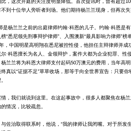
比，这次开庭的关注度明显降低。首次提讯时，曾有超过10
有不到十位华人旁听者到场。他们期待杨兰兰现身，但再次失望
师是杨兰兰之前的出庭律师约翰·科恩的儿子。约翰·科恩是有
榜“悉尼领先刑事辩护律师”、入围澳新“最具影响力律师”榜
2018年，中国明星高明翔在悉尼被控性侵，他担任主辩律师并
克尔·科恩擅长为名人、金领辩护，案件大都为企业犯罪、性侵
杨兰兰将为科恩大律师支付起码50万澳元的费用，当年高明
最终真以“证据不足”草草收场，那等于向全世界宣告：只要你
。

案情，我们就说到这里。在这起事故中，很多人都聚焦在杨兰
的情况，比较疏忽。

》与佐治取得联系时，他说，“我的律师让我闭嘴。对于所发