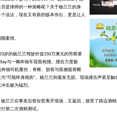
是否是律师的一种策略呢？关于杨兰兰的身
多个说法，现在又有新的版本传出，更是让人
顾案情。

，23岁的杨兰兰驾驶价值150万澳元的劳斯莱
e Bay与一辆奔驰车迎面相撞。撞击力度极
的奔驰司机重伤，脊椎、肋骨与双侧股骨断
道为“可能终身残疾”。杨兰兰则毫发无损。现场撞击声甚至触
冲击极为猛烈。

，杨兰兰在事发后曾短暂离开现场，又返回，接受了路边酒精
行第二次酒精测试。
