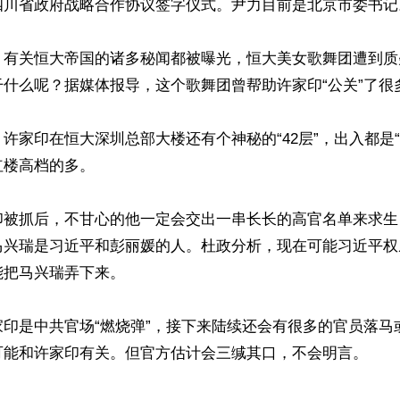
四川省政府战略合作协议签字仪式。尹力目前是北京市委书记。
，有关恒大帝国的诸多秘闻都被曝光，恒大美女歌舞团遭到质
什么呢？据媒体报导，这个歌舞团曾帮助许家印“公关”了很多
许家印在恒大深圳总部大楼还有个神秘的“42层”，出入都是“
楼高档的多。

印被抓后，不甘心的他一定会交出一串长长的高官名单来求生
马兴瑞是习近平和彭丽媛的人。杜政分析，现在可能习近平权
把马兴瑞弄下来。

家印是中共官场“燃烧弹”，接下来陆续还会有很多的官员落马
可能和许家印有关。但官方估计会三缄其口，不会明言。
