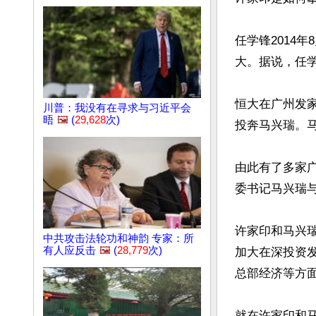
任学锋2014
大。据说，任学
恒大在广州发
川普：我没有在寻求与习近平会
晤
🖼️
(
29,628
次)
投奔马兴瑞。马
由此有了多家广
委书记马兴瑞与
许家印和马兴
中共攻击法轮功和神韵 专家：所
有人应反击
🖼️
(
28,779
次)
加大在深投资
总部经济等方面
就在许家印和