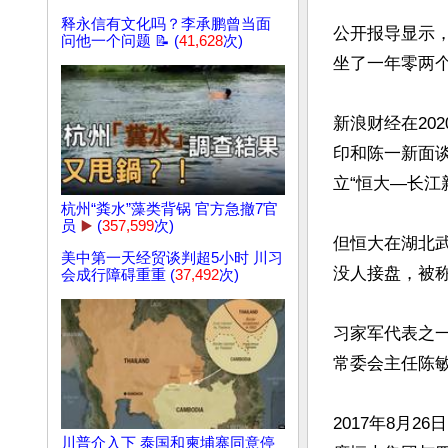
释永信有文化吗？李承鹏曾当面
公开报导显示
问他一个问题 📝 (
41,628
次)
坐了一年零两个
新浪财经在20
印和陈一新面谈
立“恒大—长江
杭州“粪水”藻类背锅 官方急撤7官
员
▶️
(
357,599
次)
但恒大在湖北
美中第一天经贸谈判超5小时 川习
没人接盘，被称
会成行障碍重重 (
37,492
次)
习家军代表之一
常委会主任陈敏
2017年8月
川普介入下 泰国和柬埔寨同意停