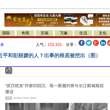
国际
奇闻
灾祸
万象
生活
文化
人气：
152,101
分享：
发表
近平和彭丽媛的人？出事的根底被挖出（图）