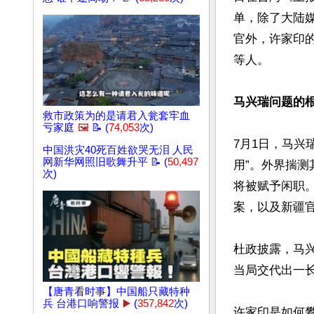
单，除了大陆
官外，许家印
等人。

马兴瑞问题的
救市政策为的是请君入瓮套牢血
亏家庭
🖼️
📝 (
74,053
次)
7月1日，马兴
中国洪灾40死百姓欲哭无泪 人民
网新华网照旧歌舞升平 📝 (
50,497
用”。外界揣
次)
将被赋予闲职
案，以及新疆官
杜政披露，马
当局交代出一长
【唐青看时事】中国船只藏特种
兵 台港口响警报
▶️
(
357,842
次)
许家印是如何