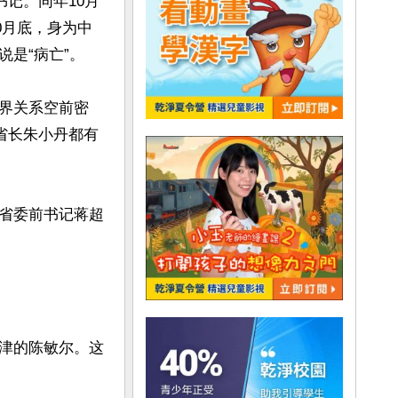
书记。同年10月
0月底，身为中
“病亡”。

界关系空前密
省长朱小丹都有
省委前书记蒋超


津的陈敏尔。这