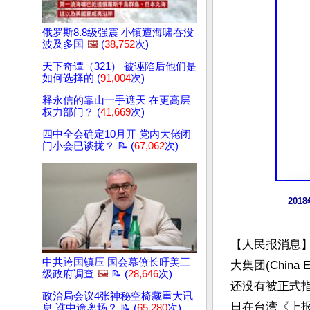
俄罗斯8.8级强震 小镇遭海啸吞没
波及多国
🖼️
(
38,752
次)
天下奇谭（321） 被诬陷后他们是
如何选择的 (
91,004
次)
释永信的靠山一手遮天 在更高层
权力部门？ (
41,669
次)
四中全会确定10月开 党内大佬闭
门小会已谈拢？ 📝 (
67,062
次)
20
【人民报消息
中共跨国镇压 国会幕僚长吁美三
大集团(China
级政府调查
🖼️
📝 (
28,646
次)
还没有被正式指
政治局会议4张神秘空椅藏重大讯
日在台湾《上
息 谁中途离场？ 📝 (
65,280
次)