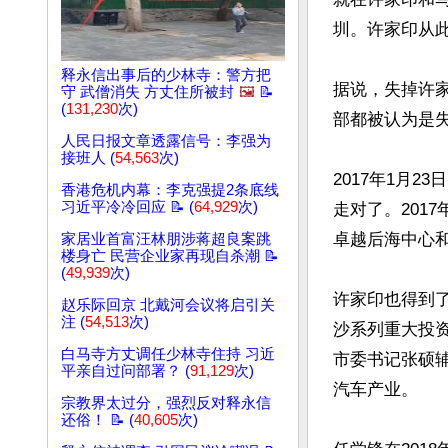
圳。许家印从此
释永信出事后的少林寺：警方把
据说，失掉许
守 武僧消失 方丈住所被封
🖼️
📝
(
131,230
次)
部都被认为是失
人民日报文章透露信号：李强为
接班人 (
54,563
次)
2017年1月
香港危机内幕：李克强提2条底线
习近平冷冷回应 📝 (
64,929
次)
走对了。201
卓越后海中心和
家居业首富汪林朋涉蒋超良案跳
楼身亡 民营企业家再现自杀潮 📝
(
49,939
次)
许家印也得到了
赵乐际回京 北戴河会议将启引关
注 (
54,513
次)
沙系列重大投
白马寺方丈调任少林寺住持 习近
市委书记张硕
平亲自过问部署？ (
91,129
次)
汽车产业。

宗教界太过分，强烈反对释永信
还俗！ 📝 (
40,605
次)