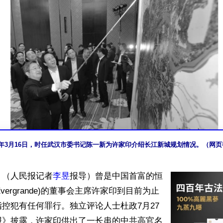
18年3月16日，时任武汉市委书记陈一新为许家印介绍长江新城规划情况。（网
】（人民报记者
李昱
报导）曾是中国首富的恒
 Evergrande)的董事会主席许家印到目前为止
控犯有任何罪行。独立评论人士杜政7月27
报》披露，许家印供出了一长串的中共高官名