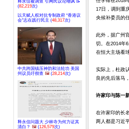
任学锋在201
释永信被调查 引网民议论嘲讽 📝
(
82,219
次)
17日，调到重
以天赋人权对抗专制政府 “香港议
央候补委员的任
会”志在践行民主 (
48,317
次)
此外，据广州
切。在2014
在恒大主场看球
中共跨国镇压神韵和法轮功 美国
实际上，杜政
州议员吁彻查
🖼️
(
28,214
次)
良的先后落马，
许家印与陈一
在许家印的长
两人都是习近平
释永信问题大 少林寺为何力证其
清白？
🖼️
(
126,579
次)