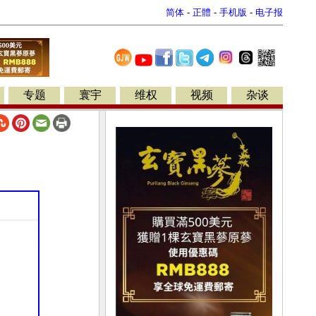
简体
-
正體
-
手机版
-
电子报
专题
寰宇
维权
视频
杂谈