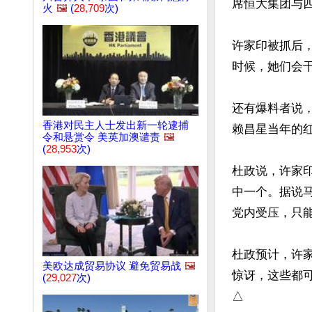
席恒大集团与
火
🖼️
(
28,709
次)
许家印被抓后
时候，她们会干
还有爆料者说，
香港对民主人士发出新一轮逮捕
赖昌星当年的红
令和悬赏令 美英加澳谴责
🖼️
(
28,953
次)
杜政说，许家
中一个。据说
党内受压，只能
杜政预计，许
美欧达成贸易协议 避免贸易战
🖼️
惊讶，这些都
(
29,027
次)
△