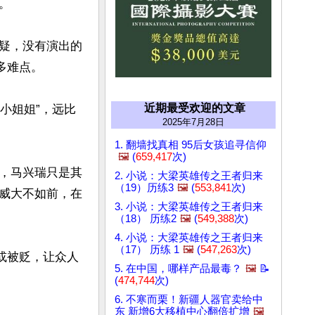


疑，没有演出的
难点。

近期最受欢迎的文章
小姐姐”，远比
2025年7月28日
1. 翻墙找真相 95后女孩追寻信仰
🖼️
(
659,417
次)
，马兴瑞只是其
2. 小说：大梁英雄传之王者归来
（19）历练3
🖼️
(
553,841
次)
威大不如前，在
3. 小说：大梁英雄传之王者归来
（18） 历练2
🖼️
(
549,388
次)
4. 小说：大梁英雄传之王者归来
（17） 历练 1
🖼️
(
547,263
次)
或被贬，让众人
5. 在中国，哪样产品最毒？
🖼️
📝
(
474,744
次)
6. 不寒而栗！新疆人器官卖给中
东 新增6大移植中心翻倍扩增
🖼️