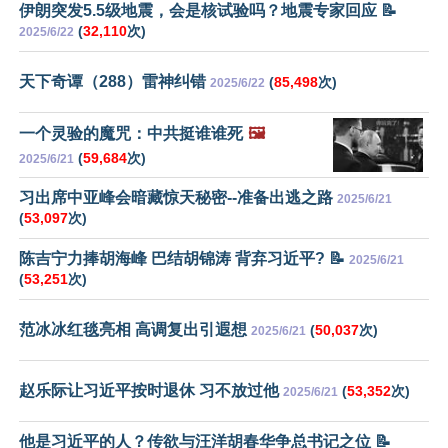
伊朗突发5.5级地震，会是核试验吗？地震专家回应 📝
(
32,110
次)
2025/6/22
天下奇谭（288）雷神纠错
(
85,498
次)
2025/6/22
一个灵验的魔咒：中共挺谁谁死
🖼️
(
59,684
次)
2025/6/21
习出席中亚峰会暗藏惊天秘密--准备出逃之路
2025/6/21
(
53,097
次)
陈吉宁力捧胡海峰 巴结胡锦涛 背弃习近平? 📝
2025/6/21
(
53,251
次)
范冰冰红毯亮相 高调复出引遐想
(
50,037
次)
2025/6/21
赵乐际让习近平按时退休 习不放过他
(
53,352
次)
2025/6/21
他是习近平的人？传欲与汪洋胡春华争总书记之位 📝