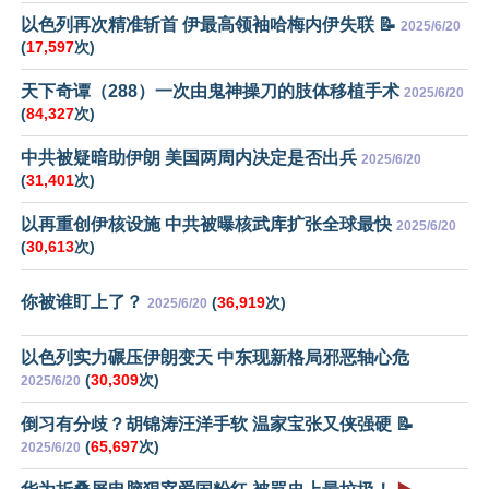
以色列再次精准斩首 伊最高领袖哈梅内伊失联 📝
2025/6/20
(
17,597
次)
天下奇谭（288）一次由鬼神操刀的肢体移植手术
2025/6/20
(
84,327
次)
中共被疑暗助伊朗 美国两周内决定是否出兵
2025/6/20
(
31,401
次)
以再重创伊核设施 中共被曝核武库扩张全球最快
2025/6/20
(
30,613
次)
你被谁盯上了？
(
36,919
次)
2025/6/20
以色列实力碾压伊朗变天 中东现新格局邪恶轴心危
(
30,309
次)
2025/6/20
倒习有分歧？胡锦涛汪洋手软 温家宝张又侠强硬 📝
(
65,697
次)
2025/6/20