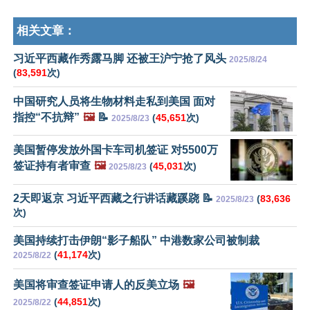
相关文章：
习近平西藏作秀露马脚 还被王沪宁抢了风头
2025/8/24
(
83,591
次)
中国研究人员将生物材料走私到美国 面对
指控“不抗辩”
🖼️
📝
(
45,651
次)
2025/8/23
美国暂停发放外国卡车司机签证 对5500万
签证持有者审查
🖼️
(
45,031
次)
2025/8/23
2天即返京 习近平西藏之行讲话藏蹊跷 📝
(
83,636
2025/8/23
次)
美国持续打击伊朗“影子船队” 中港数家公司被制裁
(
41,174
次)
2025/8/22
美国将审查签证申请人的反美立场
🖼️
(
44,851
次)
2025/8/22