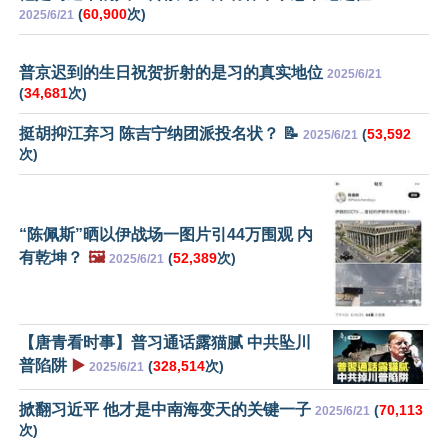
(
60,900
次)
2025/6/21
普京迟到的生日祝贺折射的是习的真实地位
2025/6/21
(
34,681
次)
挺胡抑江弃习 陈吉宁纳团派投名状？ 📝
(
53,592
2025/6/21
次)
“陈佩斯”晒以伊战场一图片引44万围观 内
有乾坤？
🖼️
(
52,389
次)
2025/6/21
【唐青看时事】普习通话露猫腻 中共坠川
普陷阱
▶️
(
328,514
次)
2025/6/21
掀翻习近平 他才是中南海变天的关键一子
(
70,113
2025/6/21
次)