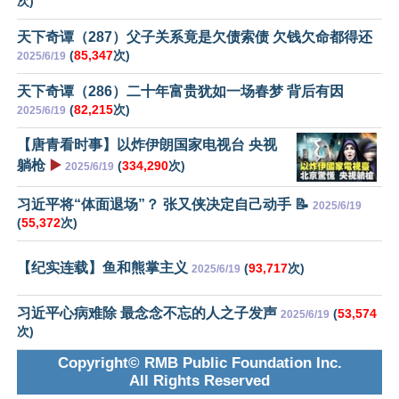
次)
天下奇谭（287）父子关系竟是欠债索债 欠钱欠命都得还
(
85,347
次)
2025/6/19
天下奇谭（286）二十年富贵犹如一场春梦 背后有因
(
82,215
次)
2025/6/19
【唐青看时事】以炸伊朗国家电视台 央视
躺枪
▶️
(
334,290
次)
2025/6/19
习近平将“体面退场”？ 张又侠决定自己动手 📝
2025/6/19
(
55,372
次)
【纪实连载】鱼和熊掌主义
(
93,717
次)
2025/6/19
习近平心病难除 最念念不忘的人之子发声
(
53,574
2025/6/19
次)
Copyright© RMB Public Foundation Inc.
All Rights Reserved