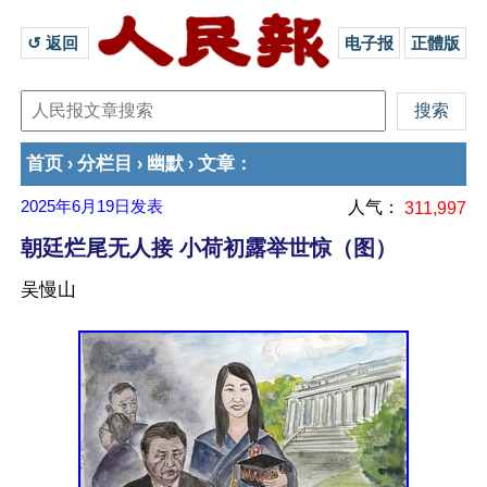
↺ 返回 
电子报
正體版
首页
分栏目
幽默
文章
›
›
›
：
2025年6月19日
发表
人气：
311,997
朝廷烂尾无人接 小荷初露举世惊（图）
吴慢山