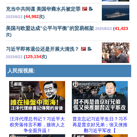
充当中共间谍 美国华裔水兵被定罪
🖼️
📝
(
44,982
次)
2025/8/22
美国与欧盟达成“公平与平衡”的贸易框架
(
41,423
2025/8/22
次)
习近平即将退位还是开展大清洗？
🖼️
📝
(
125,154
次)
2025/8/22
人民报视频:
汪洋代理总书记？习近平大
普京忘记习近平生日？习不
权旁落传言不断，接班人之
再是普京好兄弟；张又侠推
争全面升温！
翻习近平军改【