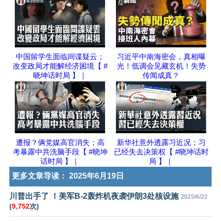
中国留学生面临间谍疑云；
习近平中南海密会，真相曝
改变政局才能解经济困境【 #
光！低调会见藏玄机！失势
晓坤话时局 】｜
传闻成真？
遭报？俩党媒高官消失；高
新华社意外透露习近况；习
考暴露中共洗脑手段【 #晓坤
已经失去决策权【 #晓坤话时
话时局 】｜
局 】｜
更多文章导读：
2025年6月19日
川普出手了 ！美军B-2轰炸机夜袭伊朗3处核设施
2025/6/22
(
9,752
次)