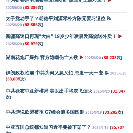
华为折叠屏电脑狠宰爱国粉红 被骂史上最垃圾！
▶️
(
83,396
次)
2025/6/20
太子党动手了？胡德平刘源邓朴方陈元要习退位 📝
(
58,895
次)
2025/6/20
新疆高速口再现“大白” 19岁少年凌晨发高烧送外卖！
▶️
(
80,979
次)
2025/6/20
湖南花炮厂爆炸 官方隐瞒伤亡人数
▶️
(
86,233
次)
2025/6/20
伊朗政权临崩 中共为何又急又怕 态度一天一变 📝
2025/6/20
(
38,805
次)
中共欲布中亚新棋局 美以出手将灰飞烟灭
(
31,347
2025/6/20
次)
中共游说欧盟被拒 G7峰会遭多国围剿
(
33,262
次)
2025/6/19
中亚五国总统都知道习近平要被下架了？
(
35,737
2025/6/19