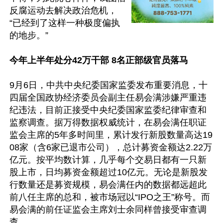
反腐运动去解决政治危机，
“已经到了这样一种极度偏执
的地步。”

今年上半年处分42万干部 8名正部级官员落马
9月6日，中共中央纪委国家监委发布重要消息，十
四届全国政协经济委员会副主任易会满涉嫌严重违
纪违法，目前正接受中央纪委国家监委纪律审查和
监察调查。据万得数据权威统计，在易会满任职证
监会主席的5年多时间里，累计发行新股数量高达19
08家（含6家已退市公司），总计募资金额达2.22万
亿元。按平均数计算，几乎每个交易日都有一只新
股上市，日均募资金额超过10亿元。无论是新股发
行数量还是募资规模，易会满任内的数据都远超此
前八任主席的总和，被市场冠以“IPO之王”称号。而
易会满的前任证监会主席刘士余同样曾接受审查调
查。
