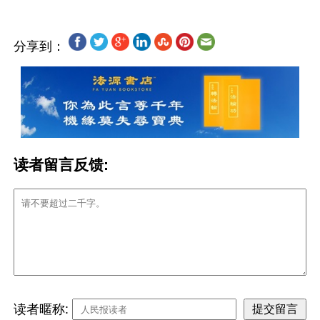
分享到：
读者留言反馈:
读者暱称: