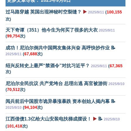
更多文章导读：
2025年9月8日
过马路穿越 英国出现神秘时空裂缝？
▶️
(
100,155
2025/9/11
次)
天下奇谭（351）他今生为何买了很多的大衣
2025/9/11
(
99,754
次)
成功！尼泊尔倒共中国网友集体兴奋 高呼快抄作业 📝
(
67,688
次)
2025/9/11
绍兴反转史上最严“禁酒令”对抗习近平？
(
67,365
2025/9/11
次)
尼泊尔全民抗议 共产党垮台 总理出逃 高官被游街
2025/9/10
(
70,512
次)
阅兵前后中国股市诡异暴涨暴跌 资本创始人揭内幕 📝
(
94,104
次)
2025/9/10
江西借债1.3亿给大山安装电扶梯成摆设！
▶️
📝
2025/9/10
(
101,418
次)