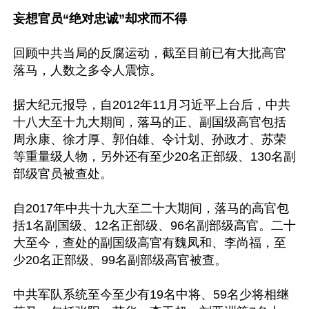
妄想官员“绝对忠诚”却求而不得
回顾中共当局的反腐运动，截至目前已有大批高官
落马，人数之多令人震惊。

据大纪元报导，自2012年11月习近平上台后，中共
十八大至十九大期间，落马的正、副国级高官包括
周永康、徐才厚、郭伯雄、令计划、孙政才、苏荣
等重量级人物，另外还有至少20名正部级、130名副
部级官员被查处。

自2017年中共十九大至二十大期间，落马的高官包
括1名副国级、12名正部级、96名副部级高官。二十
大至今，查处的副国级高官有魏凤和、李尚福，至
少20名正部级、99名副部级高官被查。

中共军队系统至今至少有19名中将、59名少将相继