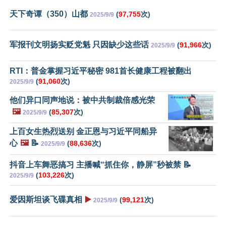
天下奇谭（350）山都
(
97,755
次)
2025/9/9
军报刊文明扬实贬党魁 只因缺少这些话
(
91,966
次)
2025/9/9
RTI：普金掌握习近平秘密 981首长健康工程被翻出
(
91,060
次)
2025/9/9
他们异口同声地说：被中共制裁倍感光荣
🖼️
(
85,307
次)
2025/9/9
上百女生热烈送别 金正恩与习近平同船异
心
🖼️
📝
(
88,636
次)
2025/9/9
抖音上车舞恶搞习 主播喊“抓住你，静屏”秒被禁 📝
(
103,226
次)
2025/9/9
爱因斯坦谈飞碟真相
▶️
(
99,121
次)
2025/9/9