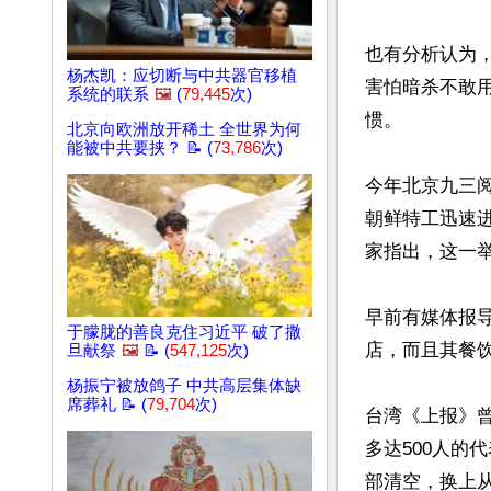
也有分析认为
杨杰凯：应切断与中共器官移植
害怕暗杀不敢
系统的联系
🖼️
(
79,445
次)
惯。

北京向欧洲放开稀土 全世界为何
能被中共要挟？ 📝 (
73,786
次)
今年北京九三
朝鲜特工迅速
家指出，这一举
早前有媒体报
于朦胧的善良克住习近平 破了撒
店，而且其餐饮
旦献祭
🖼️
📝 (
547,125
次)
杨振宁被放鸽子 中共高层集体缺
席葬礼 📝 (
79,704
次)
台湾《上报》曾
多达500人的
部清空，换上