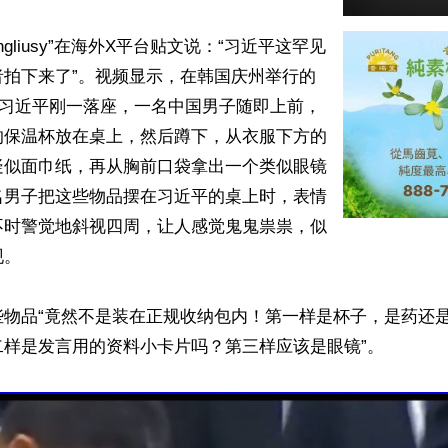
ngliusy”在海外X平台贴文说：“习近平这罕见
者拍下来了”。视频显示，在韩国庆州举行的
，习近平刚一落座，一名中国男子随即上前，
的保温杯放在桌上，然后蹲下，从衣服下方的
疑似面巾纸，再从胸前口袋拿出一个类似眼镜
名男子把这些物品摆在习近平的桌上时，表情
不时警觉地斜视四周，让人感觉鬼鬼祟祟，似
。

些物品“竟然不是装在正规收纳包内！第一样是杯子，是药还
样是发言用的资料小卡片吗？第三样应该是眼镜”。
