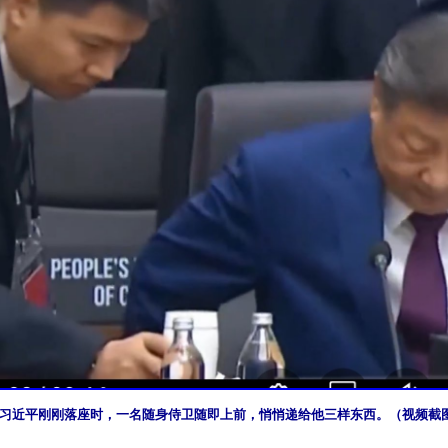
习近平刚刚落座时，一名随身侍卫随即上前，悄悄递给他三样东西。（视频截