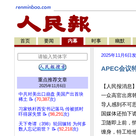
首页
要闻
内幕
时事
幽默
2025年11月6日
APEC会议
重点推荐文章
2025年11月6日
【人民报消息
中共对美出口崩盘 美国产出首块
一众高官出席韩
稀土 📝 (
70,387
次)
导人感到不可
习家铁杆西安书记落马 传被抓时
国媒体还拍下
吓得尿失禁 📝 (
98,291
次)
卫随即上前，
天下奇谭（398）轮回辗转 为何多
数人忘记前世？ 📝 (
92,218
次)
缠身，特工给他