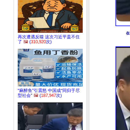
在
再次遭遇反噬 这次习近平盖不住
了
🖼️
(
310,920
次)
“麻醉鱼”引震怒 中国成“同归于尽
型社会”
🖼️
(
187,947
次)