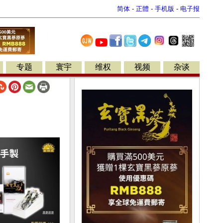
简体
-
正體
-
手机版
-
电子报
专题
寰宇
维权
视频
杂谈