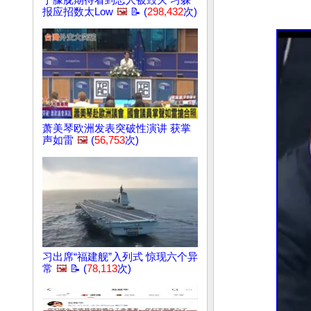
于朦胧期待看到恶人被毁灭 习躲
报应招数太Low
🖼️
📝 (
298,432
次)
萧美琴欧洲发表突破性演讲 获掌
声如雷
🖼️
(
56,753
次)
习出席“福建舰”入列式 惊现六个异
常
🖼️
📝 (
78,113
次)