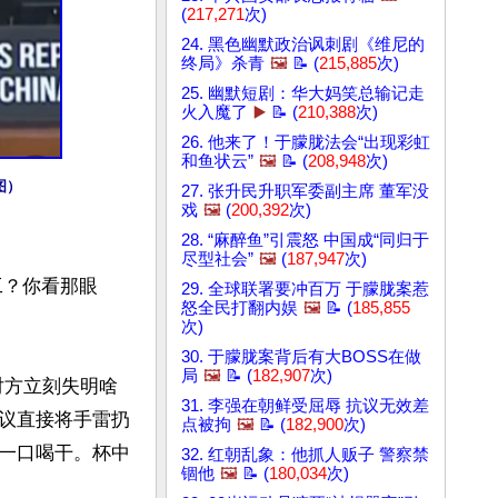
(
217,271
次)
24. 黑色幽默政治讽刺剧《维尼的
终局》杀青
🖼️
📝 (
215,885
次)
25. 幽默短剧：华大妈笑总输记走
火入魔了
▶️
📝 (
210,388
次)
26. 他来了！于朦胧法会“出现彩虹
和鱼状云”
🖼️
📝 (
208,948
次)
图）
27. 张升民升职军委副主席 董军没
戏
🖼️
(
200,392
次)
28. “麻醉鱼”引震怒 中国成“同归于
尽型社会”
🖼️
(
187,947
次)
工？你看那眼
29. 全球联署要冲百万 于朦胧案惹
怒全民打翻内娱
🖼️
📝 (
185,855
次)
30. 于朦胧案背后有大BOSS在做
局
🖼️
📝 (
182,907
次)
对方立刻失明啥
31. 李强在朝鲜受屈辱 抗议无效差
议直接将手雷扔
点被拘
🖼️
📝 (
182,900
次)
一口喝干。杯中
32. 红朝乱象：他抓人贩子 警察禁
锢他
🖼️
📝 (
180,034
次)