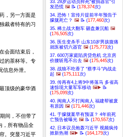
33. 28岁运动员猝死“被捐器官”引
发恐慌
🖼️
📝 (
178,374
次)
药，另一方面是
34. 恐怖！宣传片提前半年预告于
朦胧死亡？
🖼️
📝 (
177,460
次)
独裁者特有的习
35. 稀土战大翻车 砸盘兼沉船
🖼️
(
176,505
次)
36. 医生变杀手 山东10岁男孩腹痛
就医被切六器官
🖼️
(
175,773
次)
在会面结束后，
37. 600万家庭陷房贷危机 北京房
价腰斩甩不出去
🖼️
(
175,445
次)
过的茶杯等。专
38. 战狼不吃香了 “蔡李斗”内战走
信息外泄。

起
🖼️
(
175,111
次)
39. 传再有4上将9中将落马 多省高
速惊现大量军车移动
🖼️▶️
📝
最顶级的豪华酒
(
175,099
次)
40. 闽南人不打闽南人 福建帮被废
有原因
🖼️
(
171,446
次)
41. 于朦胧案早有预谋？ 4年前死
会期间，不但带了
亡预告被曝光
🖼️
📝 (
170,557
次)
内，所有物品全
42. 日本议员炮轰习近平 视频疯传
掀新热潮
🖼️▶️
📝 (
164,179
次)
帘。突显习近平