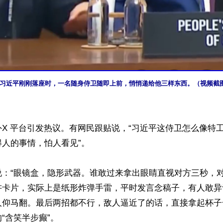
习近平刚刚落座时，一名随身侍卫随即上前，悄悄递给他三样东西。（视频截
X 平台引发热议。有网民跟贴说，“习近平这侍卫怎么像特
人的事情，怕人看见”。

说：“眼镜盒，隐形武器。谁敢过来拿出眼睛直视对方三秒，
讲卡片，实际上是纸形炸弹手雷，平时发言念稿子，有人敢异
人仰马翻。最后两招都不行，敌人逼近了的话，直接拿起杯子
“含笑半步癫”。
