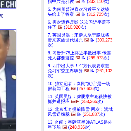
指中共是邪教
🖼️
📝 (
332,110
次)
5. 为何川普说喜欢习近平？这镜
头给出了答案
🖼️
📝 (
312,729
次)
图）
6. 再次遭遇反噬 这次习近平盖不
住了
🖼️
(
310,920
次)
7. 英国灵媒：宋伊人杀于朦胧将
带来家族世代诅咒
🖼️
📝 (
300,273
次)
8. 习晋升79上将近半数出事 传连
死人都要监控
🖼️
📝 (
299,973
次)
9. 四中出大事！军方代表要求罢
免习军委主席职务
🖼️
📝 (
261,102
次)
10. 独立记者：秦刚“复活”是一场
假新闻工程
🖼️
(
257,606
次)
11. 英国灵媒：朦胧案主犯很快被
抓并遭报应
🖼️▶️
(
253,365
次)
12. 北京离奇提前降雪 网友：满城
风雪送朦胧
🖼️
📝 (
251,887
次)
13. 奇闻：星际彗星3I/ATLAS是外
星飞船
🖼️
(
248,936
次)