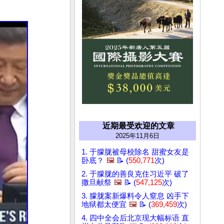
近期最受欢迎的文章
2025年11月6日
1. 于朦胧被母校除名 甜蜜女友是
卧底？
🖼️
📝 (
550,771
次)
2. 于朦胧的善良克住习近平 破了
撒旦献祭
🖼️
📝 (
547,125
次)
3. 朦胧案新爆料令人窒息 凶手下
地狱都太便宜
🖼️
📝 (
369,459
次)
4. 四中全会后北京现大幅标语 直