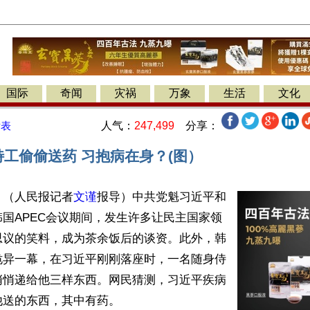
国际
奇闻
灾祸
万象
生活
文化
人气：
247,499
分享：
发表
特工偷偷送药 习抱病在身？(图）
】（人民报记者
文谨
报导）中共党魁习近平和
国APEC会议期间，发生许多让民主国家领
思议的笑料，成为茶余饭后的谈资。此外，韩
诡异一幕，在习近平刚刚落座时，一名随身侍
悄悄递给他三样东西。网民猜测，习近平疾病
送的东西，其中有药。
