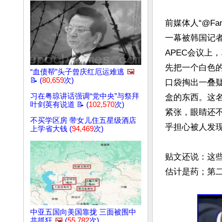
前媒体人“@Fa
一幕被韩国记
APEC会议上
先把一个白色
“血债帮”头子曾庆红厄运难逃
🖼️
📝 (
80,659
次)
口袋掏出一叠
习在粤琼讲话强调“党中央”与祭拜
盒的东西。这
叶剑英有说道 📝 (
102,570
次)
紧张，眼睛还
不买学区房 带女儿住五星级酒店
乎担心被人发现
上学省大钱 (
94,469
次)
贴文还说：这
估计是药；第二
中亚五国向美国靠拢 三面被围中
共抓狂
🖼️
(
55,782
次)