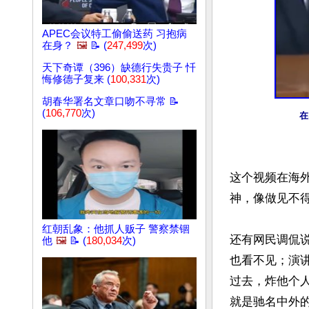
APEC会议特工偷偷送药 习抱病
在身？
🖼️
📝 (
247,499
次)
天下奇谭（396）缺德行失贵子 忏
悔修德子复来 (
100,331
次)
胡春华署名文章口吻不寻常 📝
(
106,770
次)
在
这个视频在海外
神，像做见不得
红朝乱象：他抓人贩子 警察禁锢
还有网民调侃
他
🖼️
📝 (
180,034
次)
也看不见；演
过去，炸他个
就是驰名中外的