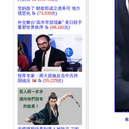
党妈急了 财政部成立债务司 地方
债恶化 📝 (
73,939
次)
外交舞台“高巿早苗现象” 美日联手
重塑世界秩序 📝 (
48,182
次)
智库专家：两大措施反击中共跨
国镇压
🖼️
📝 (
55,229
次)
在