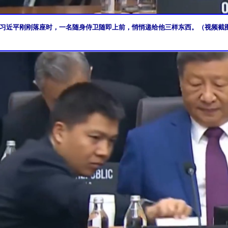
习近平刚刚落座时，一名随身侍卫随即上前，悄悄递给他三样东西。（视频截