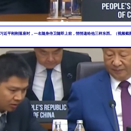
习近平刚刚落座时，一名随身侍卫随即上前，悄悄递给他三样东西。（视频截