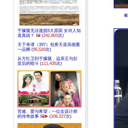
在
于朦胧无法逃脱5大原因 女诗人知
道真凶？
🖼️
(
242,803
次)
天下奇谭（397）包青天道高德重
一品卿 (
95,520
次)
从方红卫到于朦胧，远亲王与彭
皇后的暗斗 (
111,435
次)
苦难、爱与希望：一位女设计师
的传奇故事
🖼️▶️
(
106,327
次)