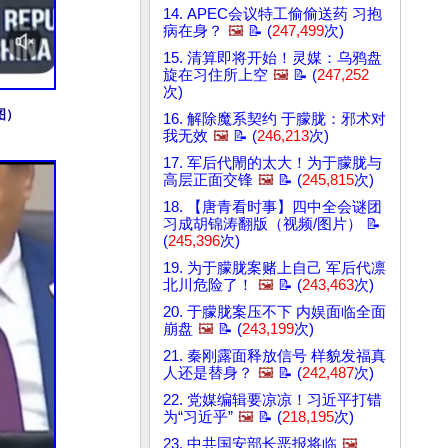
14. APEC会议特工偷偷送药 习抱
病在身？
🖼️
📝 (
247,499
次)
15. 清算即将开始！灵媒：乌鸦盘
旋在习住所上空
🖼️
📝 (
247,252
次)
图）
16. 解除魔系契约 于朦胧：邪术对
我无效
🖼️
📝 (
246,213
次)
17. 军后代閙的太大！为于朦胧与
高层正面交锋
🖼️
📝 (
245,815
次)
18. 【唐青看时事】四中全会谜团
习成胡锦涛翻版（视频/图片） 📝
(
245,396
次)
19. 为于朦胧案赌上自己 军后代凛
北川危险了！
🖼️
📝 (
243,463
次)
20. 于朦胧案压不下 内娱面临全面
崩盘
🖼️
📝 (
243,199
次)
21. 秦刚露面释放信号 样貌发福真
人还是替身？
🖼️
📝 (
242,487
次)
22. 党媒编辑要凉凉！习近平打错
为“习近乎”
🖼️
📝 (
218,195
次)
23. 中共国安部长恶报将临
🖼️