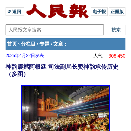
↺ 返回 
电子报
正體版
首页
分栏目
专题
文章
›
›
›
：
2025年4月22日
发表
人气：
308,450
神韵震撼阿根廷 司法副局长赞神韵承传历史
（多图）