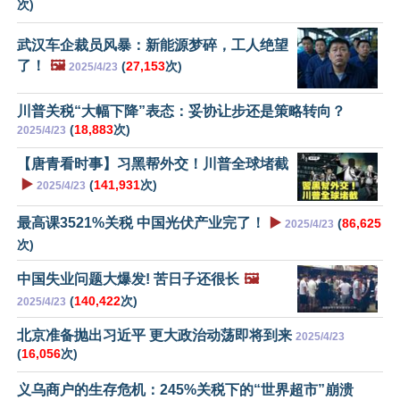
次)
武汉车企裁员风暴：新能源梦碎，工人绝望
了！
🖼️
(
27,153
次)
2025/4/23
川普关税“大幅下降”表态：妥协让步还是策略转向？
(
18,883
次)
2025/4/23
【唐青看时事】习黑帮外交！川普全球堵截
▶️
(
141,931
次)
2025/4/23
最高课3521%关税 中国光伏产业完了！
▶️
(
86,625
2025/4/23
次)
中国失业问题大爆发! 苦日子还很长
🖼️
(
140,422
次)
2025/4/23
北京准备抛出习近平 更大政治动荡即将到来
2025/4/23
(
16,056
次)
义乌商户的生存危机：245%关税下的“世界超市”崩溃