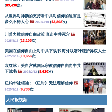
(
89,436
次)
从世界对神韵的支持看中共对信仰的迫害是
多么不得人心
🖼️
(
43,808
次)
2025/3/10
川普力推信仰自由政策 直击中共死穴
🖼️
(
13,105
次)
2025/2/15
美国在信仰自由上对中共下战书 海外联署吁庇护异议人士
(
19,656
次)
2025/2/14
袁红冰：美白宫就国际宗教信仰自由向中共
下战书
🖼️
(
8,620
次)
2025/2/12
纽约华社领袖：《纽时》无法理解信仰
🖼️
(
6,730
次)
2025/1/12
人民报视频: