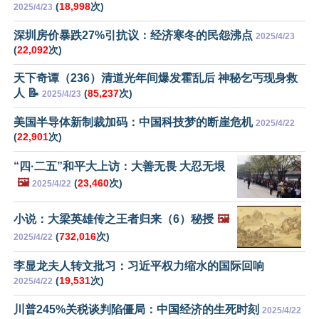
(
18,998
次)
2025/4/23
深圳房价暴跌27%引抗议：经济寒冬的民怨沸点
2025/4/23
(
22,092
次)
天下奇谭（236）清道光年间爆发霍乱后 神秘乞丐现身救
人 📝
(
85,237
次)
2025/4/23
美国半导体新制裁加码：中国科技梦的断崖危机
2025/4/22
(
22,901
次)
“四·二五”和平大上访：大善无畏 大忍无垠
🖼️
(
23,460
次)
2025/4/22
小说：大梁英雄传之王者归来（6）秘授
🖼️
(
732,016
次)
2025/4/22
李显龙夫人转文批习：习近平权力缩水的国际回响
(
19,531
次)
2025/4/22
川普245%关税谈判陷僵局：中国经济的生死时刻
2025/4/22