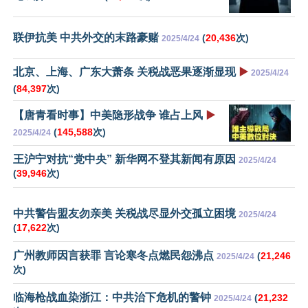
联伊抗美 中共外交的末路豪赌
(
20,436
次)
2025/4/24
北京、上海、广东大萧条 关税战恶果逐渐显现
▶️
2025/4/24
(
84,397
次)
【唐青看时事】中美隐形战争 谁占上风
▶️
(
145,588
次)
2025/4/24
王沪宁对抗“党中央” 新华网不登其新闻有原因
2025/4/24
(
39,946
次)
中共警告盟友勿亲美 关税战尽显外交孤立困境
2025/4/24
(
17,622
次)
广州教师因言获罪 言论寒冬点燃民怨沸点
(
21,246
2025/4/24
次)
临海枪战血染浙江：中共治下危机的警钟
(
21,232
2025/4/24