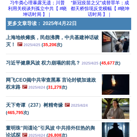
习牛粪心理暴露无遗；川普
“新冠疫苗之父”成替罪羊；成
利用关税谈判孤立中共【 #晓
都天桥惊现反党横幅【 #晓坤
坤话时局 】｜
话时局 】｜
更多文章导读：
2025年4月22日
上海地铁瘫痪，民怨沸腾，中共基建神话破
灭！
🖼️
(
35,206
次)
2025/4/25
习近平健康风波 权力崩塌的前兆？
(
45,677
次)
2025/4/25
网飞CEO揭中共审查黑幕 言论封锁加速政
权末路
🖼️
(
31,279
次)
2025/4/24
天下奇谭（237）树精奇缘
🖼️
2025/4/24
(
465,795
次)
董明珠“间谍论”引风波 中共排外狂热的舆
论试探
🖼️
(
26,808
次)
2025/4/24