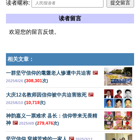
读者暱称:
读者留言
欢迎您的留言反馈。
相关文章：
一群坚守信仰的耄耋老人惨遭中共迫害
🖼️
(
308,301
次)
2025/6/26
大庆12名教师因信仰被中共迫害致死
🖼️
(
10,719
次)
2025/6/10
神韵嘉义一票难求 县长：信仰带来无畏精
神
🖼️
(
279,476
次)
2025/4/9
坚守信仰 穿越苦难的一家人
🖼️
2025/3/12