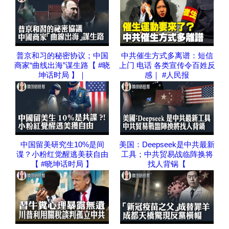
普京和习的秘密协议；中国
中共催生方式多离谱：短信
商家“曲线出海”谋生路【 #晓
上门 电话 各类宣传令百姓反
坤话时局 】｜
感｜ #人民报
中国留美研究生10%是间
美国：Deepseek是中共最新
谍？小粉红觉醒逃美获自由
工具；中共贸易战临阵换将
【 #晓坤话时局 】
找人背锅【