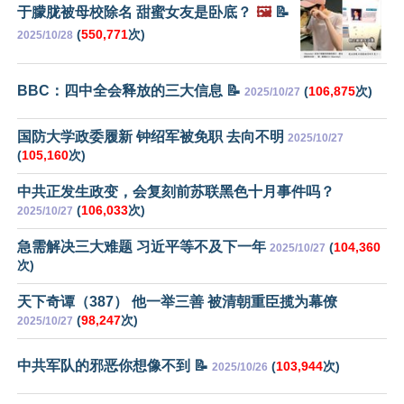
于朦胧被母校除名 甜蜜女友是卧底？
🖼️
📝
(
550,771
次)
2025/10/28
BBC：四中全会释放的三大信息 📝
(
106,875
次)
2025/10/27
国防大学政委履新 钟绍军被免职 去向不明
2025/10/27
(
105,160
次)
中共正发生政变，会复刻前苏联黑色十月事件吗？
(
106,033
次)
2025/10/27
急需解决三大难题 习近平等不及下一年
(
104,360
2025/10/27
次)
天下奇谭（387） 他一举三善 被清朝重臣揽为幕僚
(
98,247
次)
2025/10/27
中共军队的邪恶你想像不到 📝
(
103,944
次)
2025/10/26