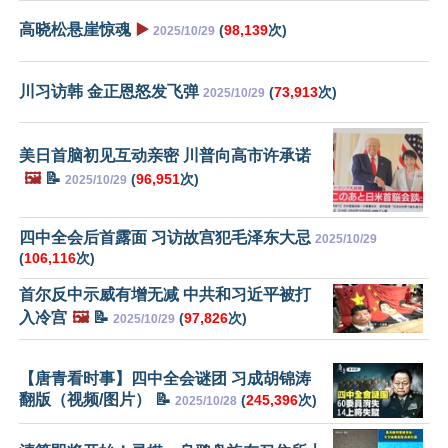
高晓松悬崖惊魂
▶️
(
98,139
次)
2025/10/29
川习访韩 金正恩怒发飞弹
(
73,913
次)
2025/10/29
美日首脑初见互动亲密 川普向高市许承诺
🖼️
📝
(
96,951
次)
2025/10/29
四中全会后首露面 习访故宫犯毛泽东大忌
2025/10/29
(
106,116
次)
首尔反中示威有增无减 中共和习近平被打
入冷宫
🖼️
📝
(
97,826
次)
2025/10/29
【唐青看时事】四中全会谜团 习成胡锦涛
翻版（视频/图片） 📝
(
245,396
次)
2025/10/28