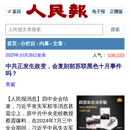
↺ 返回 
电子报
正體版
首页
分栏目
内幕
文章
›
›
›
：
2025年10月26日
发表
人气：
106,033
中共正发生政变，会复刻前苏联黑色十月事件
吗？
蒂紫
【人民报消息】四中全会结
束，习近平丧失军权等消息甚
嚣尘上，原中共中央党校教授
蔡霞爆料，在2024年7月三中
全会期间，习近平中风失去军