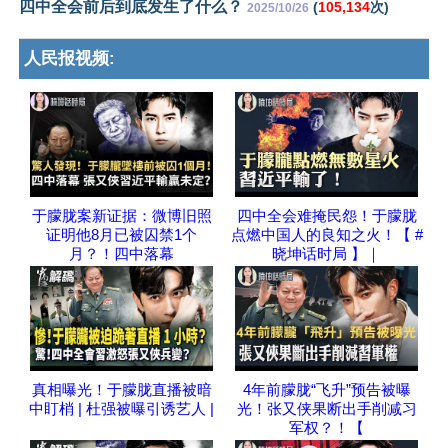
四中全会前后到底发生了什么？
(
105,134
次)
2025/10/26
人民报视频:
于朦胧案新证据：微博旧照
四中全会难掩民怨！于朦胧
证明他8月已被囚禁1个
点燃中国人的良知之火！【 #
月？！四中落幕
晓坤话时局 】｜
真相曝光！于朦胧直播被暗
4年前朦胧“飞升”预告被曝
中盯梢 | 杜强被曝引诱艺人 |
光！张又侠果断出手削减习
军权？！【