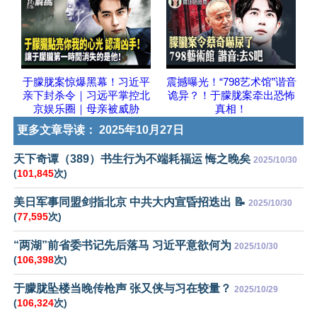
于朦胧案惊爆黑幕！习近平
震撼曝光！“798艺术馆”谐音
亲下封杀令｜习远平掌控北
诡异？！于朦胧案牵出恐怖
京娱乐圈｜母亲被威胁
真相！
更多文章导读：
2025年10月27日
天下奇谭（389）书生行为不端耗福运 悔之晚矣
2025/10/30
(
101,845
次)
美日军事同盟剑指北京 中共大内宣昏招迭出 📝
2025/10/30
(
77,595
次)
“两湖”前省委书记先后落马 习近平意欲何为
2025/10/30
(
106,398
次)
于朦胧坠楼当晚传枪声 张又侠与习在较量？
2025/10/29
(
106,324
次)