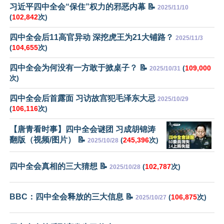
习近平四中全会“保住”权力的邪恶内幕 📝
2025/11/10
(
102,842
次)
四中全会后11高官异动 深挖虎王为21大铺路？
2025/11/3
(
104,655
次)
四中全会为何没有一方敢于掀桌子？ 📝
(
109,000
2025/10/31
次)
四中全会后首露面 习访故宫犯毛泽东大忌
2025/10/29
(
106,116
次)
【唐青看时事】四中全会谜团 习成胡锦涛
翻版（视频/图片） 📝
(
245,396
次)
2025/10/28
四中全会真相的三大猜想 📝
(
102,787
次)
2025/10/28
BBC：四中全会释放的三大信息 📝
(
106,875
次)
2025/10/27