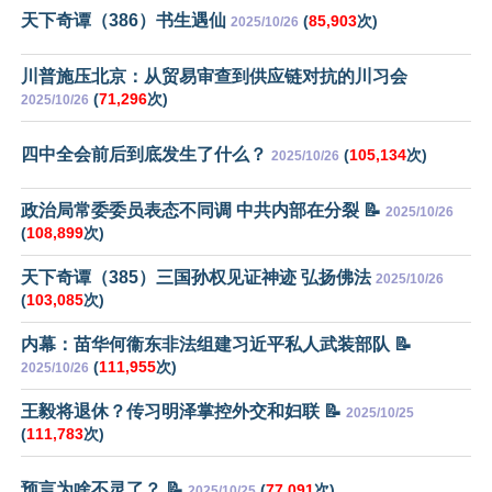
天下奇谭（386）书生遇仙
(
85,903
次)
2025/10/26
川普施压北京：从贸易审查到供应链对抗的川习会
(
71,296
次)
2025/10/26
四中全会前后到底发生了什么？
(
105,134
次)
2025/10/26
政治局常委委员表态不同调 中共内部在分裂 📝
2025/10/26
(
108,899
次)
天下奇谭（385）三国孙权见证神迹 弘扬佛法
2025/10/26
(
103,085
次)
内幕：苗华何衞东非法组建习近平私人武装部队 📝
(
111,955
次)
2025/10/26
王毅将退休？传习明泽掌控外交和妇联 📝
2025/10/25
(
111,783
次)
预言为啥不灵了？ 📝
(
77,091
次)
2025/10/25