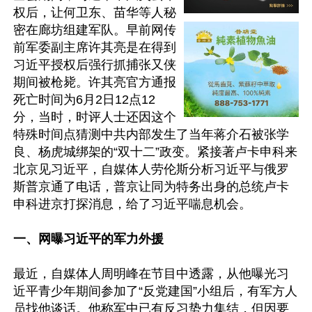
权后，让何卫东、苗华等人秘
密在廊坊组建军队。早前网传
前军委副主席许其亮是在得到
习近平授权后强行抓捕张又侠
期间被枪毙。许其亮官方通报
死亡时间为6月2日12点12
分，当时，时评人士还因这个
特殊时间点猜测中共内部发生了当年蒋介石被张学
良、杨虎城绑架的“双十二”政变。紧接著卢卡申科来
北京见习近平，自媒体人劳伦斯分析习近平与俄罗
斯普京通了电话，普京让同为特务出身的总统卢卡
申科进京打探消息，给了习近平喘息机会。

一、网曝习近平的军力外援
最近，自媒体人周明峰在节目中透露，从他曝光习
近平青少年期间参加了“反党建国”小组后，有军方人
员找他谈话。他称军中已有反习势力集结，但因要