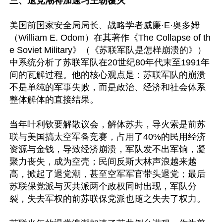
三、退党潮将加速习王朝覆灭
美国前国家安全局局长、战略学者威廉·E·奥多姆
（William E. Odom）在其著作《The Collapse of th
e Soviet Military》（《苏联军队是怎样崩溃的》）
中系统分析了苏联军队在20世纪80年代末至1991年
间的瓦解过程。他的核心观点是：苏联军队的崩溃
不是单纯的军事失败，而是政治、经济和社会体系
整体解体的直接结果。

当年叶利钦要解散议会，解体苏共，导火索是前苏
联与美国搞太空军备竞赛，占用了40%的民用经济
资源与金钱，导致经济崩溃，军队发不出军饷，凝
聚力丧失，成为空壳；民间反斯大林声浪越来越
高，掀起了退党潮，甚至空军军官带头退党；最后
苏联保党派与灭共派两个政权同时出现，军队分
裂，失去军权的前苏联保党派也随之失去了权力。
