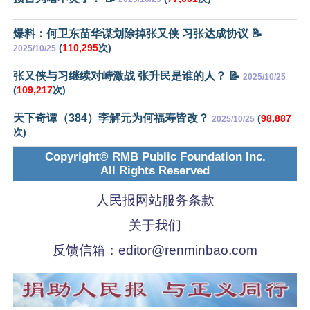
爆料：何卫东苗华谋划除掉张又侠 习张达成协议 📝
(
110,295
次)
2025/10/25
张又侠与习继续对峙激战 张升民是谁的人？ 📝
2025/10/25
(
109,217
次)
天下奇谭（384）李解元为何福寿皆改？
(
98,887
2025/10/25
次)
Copyright© RMB Public Foundation Inc.
All Rights Reserved
人民报网站服务条款
关于我们
反馈信箱：
editor@renminbao.com