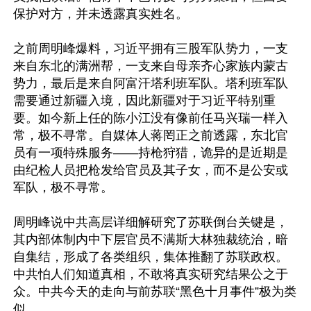
保护对方，并未透露真实姓名。

之前周明峰爆料，习近平拥有三股军队势力，一支
来自东北的满洲帮，一支来自母亲齐心家族内蒙古
势力，最后是来自阿富汗塔利班军队。塔利班军队
需要通过新疆入境，因此新疆对于习近平特别重
要。如今新上任的陈小江没有像前任马兴瑞一样入
常，极不寻常。自媒体人蒋罔正之前透露，东北官
员有一项特殊服务——持枪狩猎，诡异的是近期是
由纪检人员把枪发给官员及其子女，而不是公安或
军队，极不寻常。

周明峰说中共高层详细解研究了苏联倒台关键是，
其内部体制内中下层官员不满斯大林独裁统治，暗
自集结，形成了各类组织，集体推翻了苏联政权。
中共怕人们知道真相，不敢将真实研究结果公之于
众。中共今天的走向与前苏联“黑色十月事件”极为类
似。
