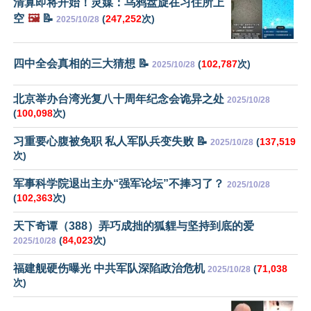
清算即将开始！灵媒：乌鸦盘旋在习住所上
空
🖼️
📝
(
247,252
次)
2025/10/28
四中全会真相的三大猜想 📝
(
102,787
次)
2025/10/28
北京举办台湾光复八十周年纪念会诡异之处
2025/10/28
(
100,098
次)
习重要心腹被免职 私人军队兵变失败 📝
(
137,519
2025/10/28
次)
军事科学院退出主办“强军论坛”不捧习了？
2025/10/28
(
102,363
次)
天下奇谭（388）弄巧成拙的狐貍与坚持到底的爱
(
84,023
次)
2025/10/28
福建舰硬伤曝光 中共军队深陷政治危机
(
71,038
2025/10/28
次)