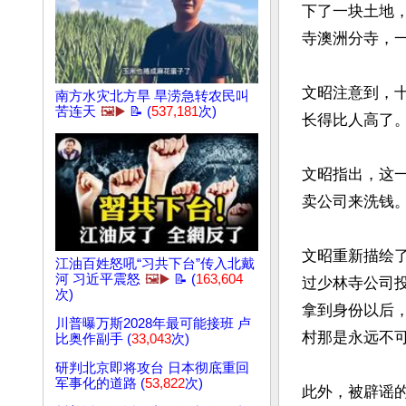
下了一块土地，
寺澳洲分寺，
文昭注意到，
南方水灾北方旱 旱涝急转农民叫
苦连天
🖼️▶️
📝 (
537,181
次)
长得比人高了。
文昭指出，这
卖公司来洗钱。
文昭重新描绘
江油百姓怒吼“习共下台”传入北戴
河 习近平震怒
🖼️▶️
📝 (
163,604
过少林寺公司
次)
拿到身份以后
川普曝万斯2028年最可能接班 卢
村那是永远不可
比奥作副手 (
33,043
次)
研判北京即将攻台 日本彻底重回
军事化的道路 (
53,822
次)
此外，被辟谣