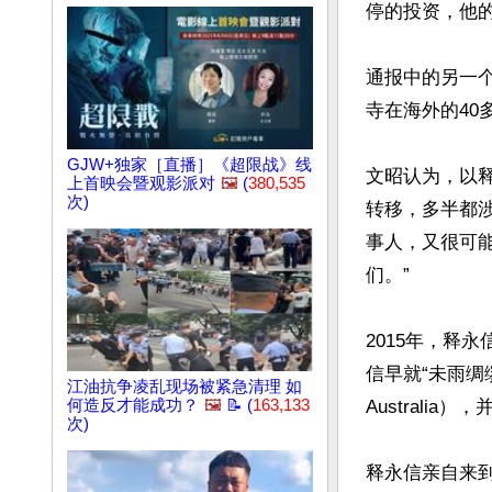
停的投资，他的
通报中的另一个
寺在海外的40
GJW+独家［直播］《超限战》线
文昭认为，以
上首映会暨观影派对
🖼️
(
380,535
次)
转移，多半都
事人，又很可
们。”

2015年，释
信早就“未雨绸缪”
江油抗争凌乱现场被紧急清理 如
何造反才能成功？
🖼️
📝 (
163,133
Australi
次)
释永信亲自来到