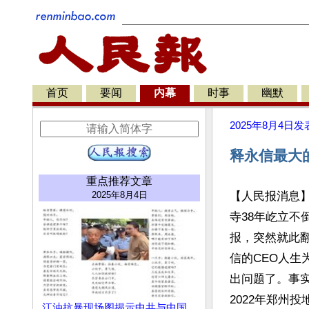
首页
要闻
内幕
时事
幽默
2025年8月4日
发
释永信最大
重点推荐文章
2025年8月4日
【人民报消息
寺38年屹立不
报，突然就此
信的CEO人生
出问题了。事
2022年郑州投
江油抗暴现场图揭示中共与中国