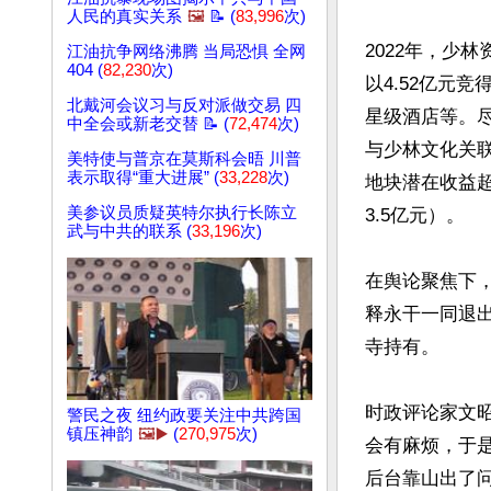
人民的真实关系
🖼️
📝 (
83,996
次)
2022年，少
江油抗争网络沸腾 当局恐惧 全网
404 (
82,230
次)
以4.52亿元
北戴河会议习与反对派做交易 四
星级酒店等。尽
中全会或新老交替 📝 (
72,474
次)
与少林文化关联
美特使与普京在莫斯科会晤 川普
表示取得“重大进展” (
33,228
次)
地块潜在收益超
美参议员质疑英特尔执行长陈立
3.5亿元）。

武与中共的联系 (
33,196
次)
在舆论聚焦下，
释永干一同退
寺持有。

时政评论家文
警民之夜 纽约政要关注中共跨国
镇压神韵
🖼️▶️
(
270,975
次)
会有麻烦，于
后台靠山出了问