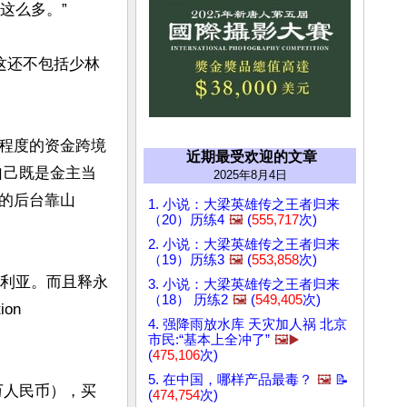
么多。”

这还不包括少林
程度的资金跨境
近期最受欢迎的文章
自己既是金主当
2025年8月4日
的后台靠山
1. 小说：大梁英雄传之王者归来
（20）历练4
🖼️
(
555,717
次)
2. 小说：大梁英雄传之王者归来
（19）历练3
🖼️
(
553,858
次)
大利亚。而且释永
3. 小说：大梁英雄传之王者归来
（18） 历练2
🖼️
(
549,405
次)
n 
4. 强降雨放水库 天灾加人祸 北京
市民:“基本上全冲了”
🖼️▶️
(
475,106
次)
5. 在中国，哪样产品最毒？
🖼️
📝
5万人民币），买
(
474,754
次)