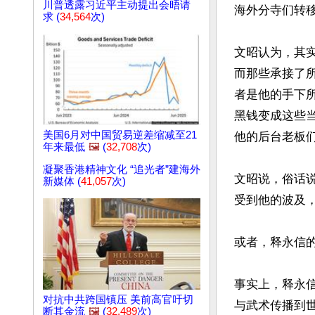
川普透露习近平主动提出会晤请
海外分寺们转移
求 (
34,564
次)
文昭认为，其
而那些承接了
者是他的手下
黑钱变成这些
美国6月对中国贸易逆差缩减至21
他的后台老板们
年来最低
🖼️
(
32,708
次)
凝聚香港精神文化 “追光者”建海外
文昭说，俗话
新媒体 (
41,057
次)
受到他的波及，
或者，释永信
事实上，释永信
对抗中共跨国镇压 美前高官吁切
与武术传播到世
断其金流
🖼️
(
32,489
次)