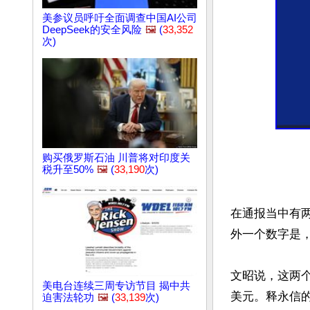
美参议员呼吁全面调查中国AI公司
DeepSeek的安全风险
🖼️
(
33,352
次)
购买俄罗斯石油 川普将对印度关
税升至50%
🖼️
(
33,190
次)
在通报当中有两
外一个数字是，释
文昭说，这两个
美电台连续三周专访节目 揭中共
美元。释永信的
迫害法轮功
🖼️
(
33,139
次)