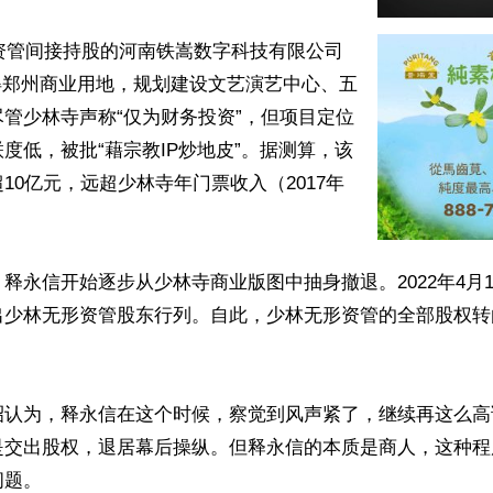
林资管间接持股的河南铁嵩数字科技有限公司
竞得郑州商业用地，规划建设文艺演艺中心、五
管少林寺声称“仅为财务投资”，但项目定位
度低，被批“藉宗教IP炒地皮”。据测算，该
10亿元，远超少林寺年门票收入（2017年
释永信开始逐步从少林寺商业版图中抽身撤退。2022年4月
出少林无形资管股东行列。自此，少林无形资管的全部股权转
昭认为，释永信在这个时候，察觉到风声紧了，继续再这么高
是交出股权，退居幕后操纵。但释永信的本质是商人，这种程
题。
