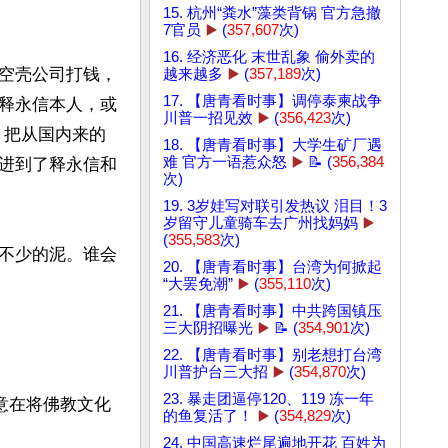
15. 杭州“粪水”藻类背锅 官方急撤
7官员
▶️
(
357,607
次)
16. 经济恶化 末世乱象 偷外卖的
空壳公司打钱，
越来越多
▶️
(
357,189
次)
17. 【唐青看时事】调停泰柬战争
释永信本人，或
川普一招见效
▶️
(
356,423
次)
。把从国内来的
18. 【唐青看时事】大学生矿厂遇
难 官方一语惹众怒
▶️
📝 (
356,384
进到了释永信和
次)
19. 3岁娃写对联引发热议 泪目！3
岁留守儿童骑车去广州找妈妈
▶️
(
355,583
次)
不少的泥。谁会
20. 【唐青看时事】台湾为何掀起
“大罢免潮”
▶️
(
355,110
次)
21. 【唐青看时事】中共跨国镇压
三大阴招曝光
▶️
📝 (
354,901
次)
22. 【唐青看时事】别老想打台湾
川普护台三大招
▶️
(
354,870
次)
23. 暴走团逼停120、119 冻一年
意在将佛教文化
的鱼复活了！
▶️
(
354,829
次)
24. 中国高速烂尾遍地开花 百姓为