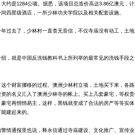
大约是1284公顷。据悉，该项目总造价高达3.86亿澳元，
一间四星级酒店，一所少林功夫学院以及相关配套设施。

十年过去了，少林村一直杳无音信，不仅寺庙没有动工，土地


一招，就是中国反洗钱教科书上所列举的最常见的洗钱手段之


了这个财富挪移的过程。澳洲少林村立项，土地买下来，各路
投资的名义汇入了澳洲少林寺的帐上。买上几套豪宅，等权贵
，豪宅再悄悄易主，这样，黑钱就变成了合法的房产等等实体
能建起来的。

的警情通报里也说，释永信通过寺庙建设、文化推广、宣传业