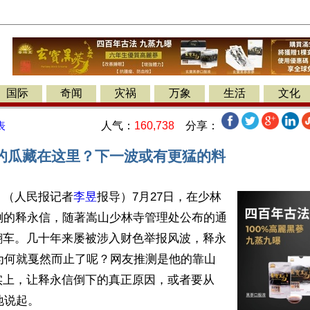
国际
奇闻
灾祸
万象
生活
文化
人气：
160,738
分享：
表
的瓜藏在这里？下一波或有更猛的料
】（人民报记者
李昱
报导）7月27日，在少林
倒的释永信，随著嵩山少林寺管理处公布的通
翻车。几十年来屡被涉入财色举报风波，释永
为何就戛然而止了呢？网友推测是他的靠山
实上，让释永信倒下的真正原因，或者要从
地说起。
