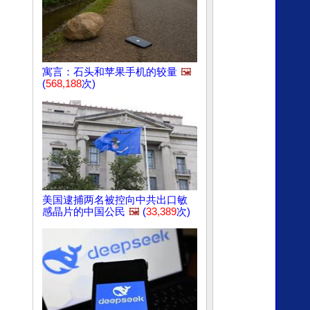
寓言：石头和苹果手机的较量
🖼️
(
568,188
次)
美国逮捕两名被控向中共出口敏
感晶片的中国公民
🖼️
(
33,389
次)