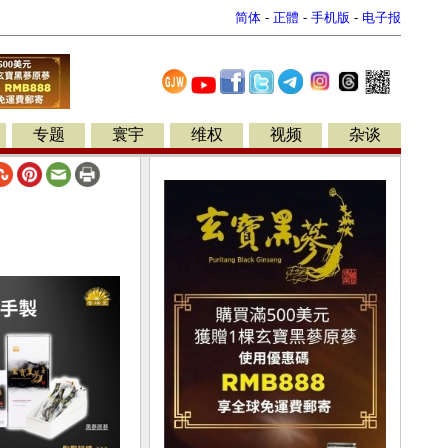
简体
-
正體
-
手机版
-
电子报
专题
寰宇
维权
视频
杂谈