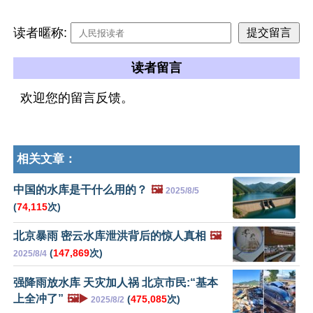
读者暱称:
读者留言
欢迎您的留言反馈。
相关文章：
中国的水库是干什么用的？
🖼️
2025/8/5
(
74,115
次)
北京暴雨 密云水库泄洪背后的惊人真相
🖼️
(
147,869
次)
2025/8/4
强降雨放水库 天灾加人祸 北京市民:“基本
上全冲了”
🖼️▶️
(
475,085
次)
2025/8/2