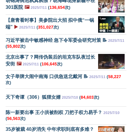
胡锦涛病危孰真孰假？胡海峰现身新疆不在
301医院
🖼️
(
136,654
次)
2025/7/11
【唐青看时事】美参院出大招 拟中俄“一锅
端”
▶️
(
351,027
次)
2025/7/11
习近平被击中敏感神经 急下令军委会研究对策 📝
2025/7/11
(
55,802
次)
北京出事了？网传伪装后的坦克车队夜过长
安街
🖼️
(
106,645
次)
2025/7/11
女子举牌大闹中南海 口供急送北戴河 📝
(
58,227
2025/7/11
次)
天下奇谭（306）狐狸女婿
(
84,603
次)
2025/7/10
陈一新要出事 王小洪被削权 刀把子权力易手？
2025/7/10
(
56,563
次)
35岁被裁 40岁消失 中年求职到底有多难？