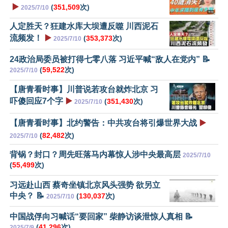
▶️
(
351,509
次)
2025/7/10
人定胜天？狂建水库大坝遭反噬 川西泥石
流频发！
▶️
(
353,373
次)
2025/7/10
24政治局委员被打得七零八落 习近平喊“敌人在党内” 📝
(
59,522
次)
2025/7/10
【唐青看时事】川普说若攻台就炸北京 习
吓傻回应7个字
▶️
(
351,430
次)
2025/7/10
【唐青看时事】北约警告：中共攻台将引爆世界大战
▶️
(
82,482
次)
2025/7/10
背锅？封口？周先旺落马内幕惊人涉中央最高层
2025/7/10
(
55,499
次)
习远赴山西 蔡奇坐镇北京风头强势 欲另立
中央？ 📝
(
130,037
次)
2025/7/10
中国战俘向习喊话“要回家” 柴静访谈泄惊人真相 📝
(
41,296
次)
2025/7/9