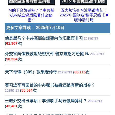
习的下台阶铺好了？中共新
五大烦恼令习近平很痛苦；
机构成立背后藏著什么秘
2025“中国制造”惨不忍睹【 #
密？
晓坤话时局
更多文章导读：
2025年7月10日
他是黑马？中共高层自爆要向他汇报而非习
2025/7/13
(
61,907
次)
外交官向俄投诚泄绝密文件 普京震怒习恐慌 📝
2025/7/13
(
58,534
次)
天下奇谭（309）张果老传奇
(
85,115
次)
2025/7/13
替习近平写回信的中办秘书被换还是有新的指令？
(
55,564
次)
2025/7/13
王毅外交出丑幕后：李强联手马云做局算计？
2025/7/13
(
42,481
次)