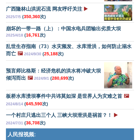
广西隆林山洪泥石流 网友呼吁关注
▶️
(
350,360
次)
2025/7/5
崩坏的一带一路（上）：中国水电兵团输出劣质大坝
(
16,761
次)
2025/4/18
乱世生存指南（73）水灾频发、水库泄洪，如何防止溺水
而亡
🖼️
(
25,188
次)
2024/9/30
预言师比格斯：经济危机的洪水将冲破大坝
倾泻而出
🖼️
(
280,699
次)
2024/9/1
板桥水库溃坝事件中共讳莫如深 是世界人为灾难之首
🖼️
(
645,590
次)
2024/8/14
一个村庄只逃出三个人 三峡大坝泄洪是祸首？！
▶️
(
36,708
次)
2024/7/31
人民报视频: