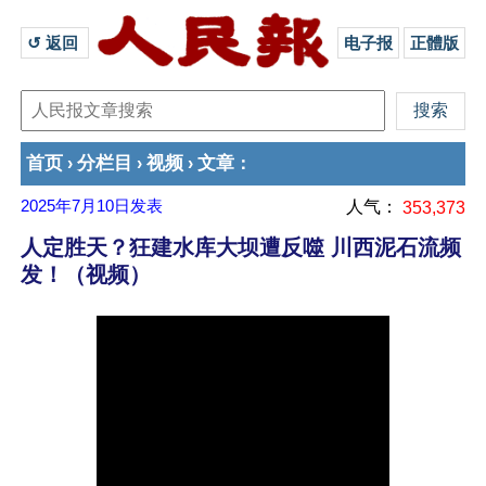
↺ 返回 
电子报
正體版
首页
分栏目
视频
文章
›
›
›
：
2025年7月10日
发表
人气：
353,373
人定胜天？狂建水库大坝遭反噬 川西泥石流频
发！（视频）