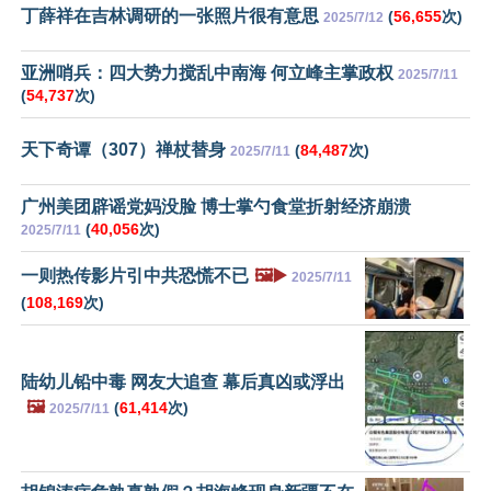
丁薛祥在吉林调研的一张照片很有意思
(
56,655
次)
2025/7/12
亚洲哨兵：四大势力搅乱中南海 何立峰主掌政权
2025/7/11
(
54,737
次)
天下奇谭（307）禅杖替身
(
84,487
次)
2025/7/11
广州美团辟谣党妈没脸 博士掌勺食堂折射经济崩溃
(
40,056
次)
2025/7/11
一则热传影片引中共恐慌不已
🖼️▶️
2025/7/11
(
108,169
次)
陆幼儿铅中毒 网友大追查 幕后真凶或浮出
🖼️
(
61,414
次)
2025/7/11