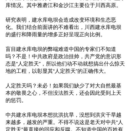
库情况。其中雅砻江和金沙江主要位于川西高原。

研究表明，建水库电坝会造成改变环境和生态恶
化。我们结合前面讲的不难看出，川西建水库电坝
的盛行和降雨量的增多正好呈现正向比例。

盲目建水库电坝的弊端难道中国的专家们不知道
吗？不是！中共政府是政治挂帅，共产党的意识形
态是“人定胜天”，所以他们动不动就想搞出什么惊天
地的工程，以彰显其“人定胜天”的正确伟大。

人定胜天吗？未必！如果我们缺少了对大自然最基
本的敬畏之心，不但没法胜天，还会因此受到上天
的惩罚。

中共建水库电坝本想抗洪抗旱，没想到洪灾干旱越
来越多，越发的严重。不得不说这是老天对中共“人
定胜天”最直接的回应和反噬。不知道中国的百姓有