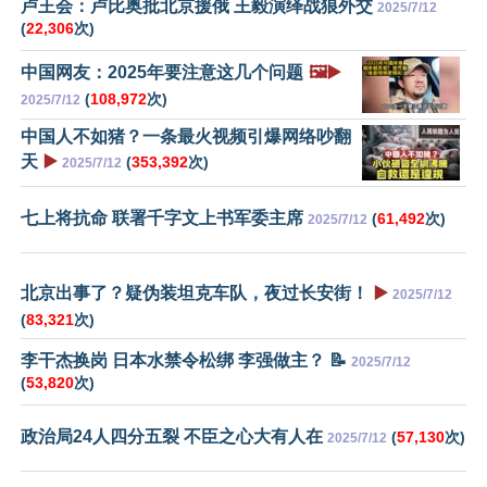
卢王会：卢比奥批北京援俄 王毅演绎战狼外交
2025/7/12
(
22,306
次)
中国网友：2025年要注意这几个问题
🖼️▶️
(
108,972
次)
2025/7/12
中国人不如猪？一条最火视频引爆网络吵翻
天
▶️
(
353,392
次)
2025/7/12
七上将抗命 联署千字文上书军委主席
(
61,492
次)
2025/7/12
北京出事了？疑伪装坦克车队，夜过长安街！
▶️
2025/7/12
(
83,321
次)
李干杰换岗 日本水禁令松绑 李强做主？ 📝
2025/7/12
(
53,820
次)
政治局24人四分五裂 不臣之心大有人在
(
57,130
次)
2025/7/12