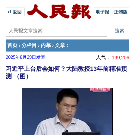
↺ 返回 
电子报
正體版
首页
分栏目
内幕
文章
›
›
›
：
2025年8月29日
发表
人气：
199,206
习近平上台后会如何？大陆教授13年前精准预
测 （图）