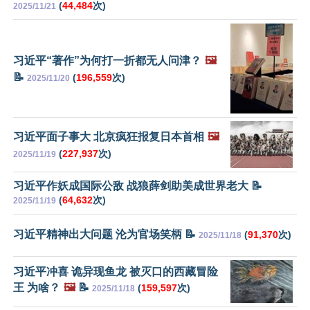
(
44,484
次)
2025/11/21
习近平“著作”为何打一折都无人问津？
🖼️
📝
(
196,559
次)
2025/11/20
习近平面子事大 北京疯狂报复日本首相
🖼️
(
227,937
次)
2025/11/19
习近平作妖成国际公敌 战狼薛剑助美成世界老大 📝
(
64,632
次)
2025/11/19
习近平精神出大问题 沦为官场笑柄 📝
(
91,370
次)
2025/11/18
习近平冲喜 诡异现鱼龙 被灭口的西藏冒险
王 为啥？
🖼️
📝
(
159,597
次)
2025/11/18