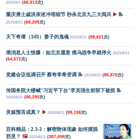
(
66,913
次)
2025/9/1
重庆勇士戚洪亲述冲塔细节 秒杀北京九三大阅兵
▶️
📝
(
66,205
次)
2025/8/31
天下奇谭（345）妻子的鬼魂
(
98,821
次)
2025/8/31
俄消息人士惊爆：如北京愿意 俄乌战争早就停火
2025/8/31
(
64,072
次)
党建会议低调召开 蔡奇李希变调 📝
(
86,870
次)
2025/8/31
传国务院大楼喊“习近平下台”李克强生前部下被抓 📝
(
86,290
次)
2025/8/31
灵媒预言成真？
▶️
(
99,198
次)
2025/8/31
百科精品：2.3-3：解密附体现象 如何摆脱
邪灵？
🖼️
(
387,698
次)
2025/8/31