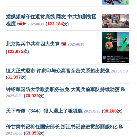
党媒频喊守住返贫底线 网友:中共加剧贫困
程度
🖼️▶️
(
123,184
次)
2025/8/31
北京阅兵中共有四大失算
🖼️
2025/8/30
(
122,675
次)
恒大正式退市 许家印与众高官亲密关系超出想像
2025/8/30
(
81,997
次)
钟绍军国防大学政委职务被免 大阅兵前军队持续动荡 📝
(
70,029
次)
2025/8/30
天下奇谭（344）狠人遇上了狠狐貍
(
98,100
次)
2025/8/30
传甘肃书记将任国安部长 浙江书记曾进贡彭丽媛8亿 📝
(
69,053
次)
2025/8/30