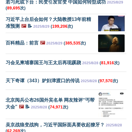
若习死或下台：民变引发官变 中国如何转型成功
2025/8/29
(
89,695
次)
习近平上台后会如何？大陆教授13年前精
准预测
🖼️
📝
(
199,206
次)
2025/8/29
百科精品：前言
🖼️
(
385,535
次)
2025/8/29
习会见柬埔寨国王与王太后再现蹊跷
(
81,916
次)
2025/8/28
天下奇谭（343）妒妇津渡口的传说
(
97,570
次)
2025/8/28
北京阅兵公布26国外宾名单 网友辣评“丐帮
大会”
🖼️
📝
(
74,971
次)
2025/8/28
吴京战狼变战狗，习近平国际面具要收起獠牙？
2025/8/28
(
62,269
次)