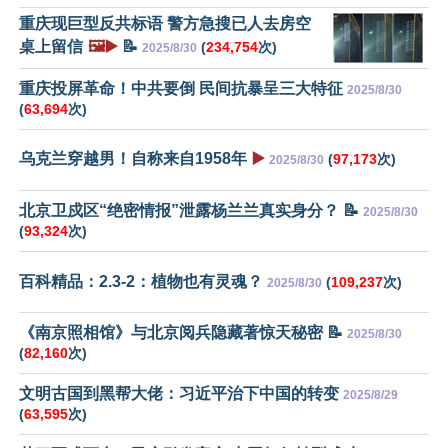
重庆现巨型反共标语 警方急搜已人去房空
桌上留信
🖼️▶️
📝
(
234,754
次)
2025/8/30
重庆投屏革命！中共要倒 民间抗暴呈三大特征
2025/8/30
(
63,694
次)
乌克兰穿越男！自称来自1958年
▶️
(
97,173
次)
2025/8/30
北京卫戍区“绝密情报”泄露杨兰兰真实身分？ 📝
2025/8/30
(
93,324
次)
百科精品：2.3-2：植物也有灵魂？
(
109,237
次)
2025/8/30
《南京照相馆》与北京阅兵隐藏著惊天秘密 📝
2025/8/30
(
82,160
次)
文明古国到黑帮大佬：习近平治下中国的转变
2025/8/29
(
63,595
次)