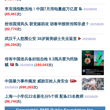
李克强指数洗地！中国7月用电量超万亿度 📝
2025/8/28
(
65,061
次)
抢张国清风头 获党媒助攻 胡春华接班传闻非虚？
2025/8/28
(
82,774
次)
武汉千人怒围公安 38岁留美硕士失业返贫
▶️
2025/8/28
(
96,294
次)
传有中国老兵备好狙击枪 9.3阅兵要为民除
贼
🖼️
📝
(
193,043
次)
2025/8/28
中国暴力事件频发 威胁百姓人身安全
🖼️▶️
(
690,263
次)
2025/8/28
上海一小学仅22名新生分5个班 配备23名教师
2025/8/28
(
96,744
次)