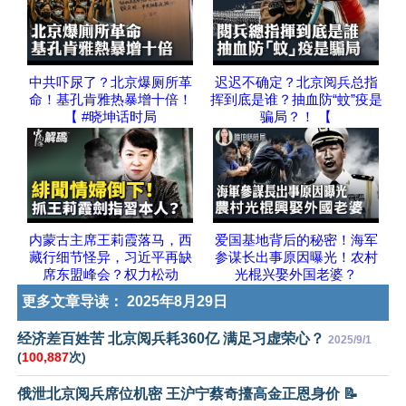
中共吓尿了？北京爆厕所革
迟迟不确定？北京阅兵总指
命！基孔肯雅热暴增十倍！
挥到底是谁？抽血防“蚊”疫是
【 #晓坤话时局
骗局？！ 【
内蒙古主席王莉霞落马，西
爱国基地背后的秘密！海军
藏行细节怪异，习近平再缺
参谋长出事原因曝光！农村
席东盟峰会？权力松动
光棍兴娶外国老婆？
更多文章导读：
2025年8月29日
经济差百姓苦 北京阅兵耗360亿 满足习虚荣心？
2025/9/1
(
100,887
次)
俄泄北京阅兵席位机密 王沪宁蔡奇擡高金正恩身价 📝