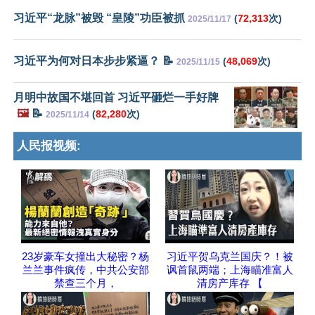
习近平“龙脉”被毁 “皇陵”功臣被抓
(
72,313
次)
2025/11/17
习近平为何对日本步步紧逼？ 📝
(
48,069
次)
2025/11/15
月明中故国不堪回首 习近平砸烂一手好牌
🖼️
📝
(
82,280
次)
2025/11/14
人民报视频:
23岁豪车女撞出大秘密？杨
习近平贺乌克兰国庆？！被
兰兰事件疯传，中共公安部
讽首鼠两端；上海瞄准富人
禁查三个月，
清房产库存 【