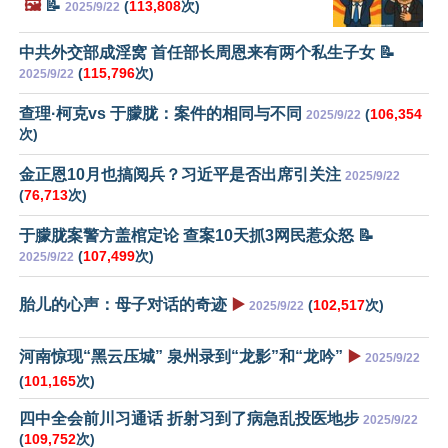
🖼️
📝
(
113,808
次)
2025/9/22
中共外交部成淫窝 首任部长周恩来有两个私生子女 📝
(
115,796
次)
2025/9/22
查理·柯克vs 于朦胧：案件的相同与不同
(
106,354
2025/9/22
次)
金正恩10月也搞阅兵？习近平是否出席引关注
2025/9/22
(
76,713
次)
于朦胧案警方盖棺定论 查案10天抓3网民惹众怒 📝
(
107,499
次)
2025/9/22
胎儿的心声：母子对话的奇迹
▶️
(
102,517
次)
2025/9/22
河南惊现“黑云压城” 泉州录到“龙影”和“龙吟”
▶️
2025/9/22
(
101,165
次)
四中全会前川习通话 折射习到了病急乱投医地步
2025/9/22
(
109,752
次)