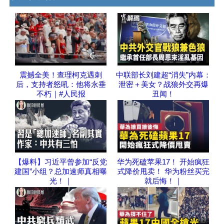
震撼全美！查理柯克遇刺
中联部长刘建超“消失”内幕：
后，支持者怒吼：他将永垂
泄密＋美女？战狼外交再爆
不朽｜#人民报
丑闻！
【爆料】习近平曾参加“反党
华为死磕苹果17！ 开始疯狂
建国”小组？总加速师真相曝
式降价甩卖！ 华为粉丝买完
光！｜
就后悔！｜