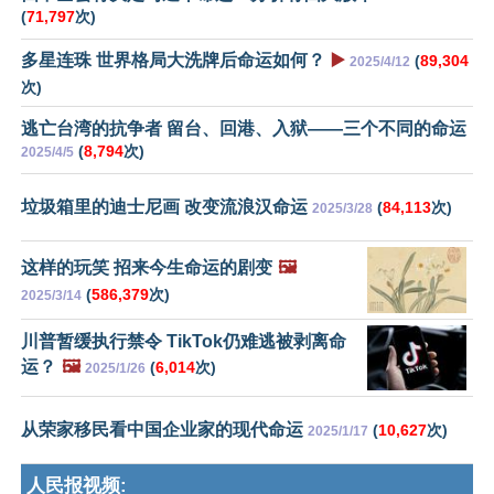
(
71,797
次)
多星连珠 世界格局大洗牌后命运如何？
▶️
(
89,304
2025/4/12
次)
逃亡台湾的抗争者 留台、回港、入狱——三个不同的命运
(
8,794
次)
2025/4/5
垃圾箱里的迪士尼画 改变流浪汉命运
(
84,113
次)
2025/3/28
这样的玩笑 招来今生命运的剧变
🖼️
(
586,379
次)
2025/3/14
川普暂缓执行禁令 TikTok仍难逃被剥离命
运？
🖼️
(
6,014
次)
2025/1/26
从荣家移民看中国企业家的现代命运
(
10,627
次)
2025/1/17
人民报视频: