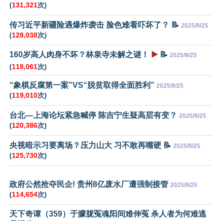
(
131,321
次)
传习近平新疆险遇爆炸袭击 脸色难看吓坏了？ 📝
2025/9/25
(
128,038
次)
160岁高人肉身不坏？林泉寺未解之谜！
▶️
📝
2025/9/25
(
118,061
次)
“象棋反腐第一案”VS“脱贫取得全面胜利”
2025/9/25
(
119,010
次)
台北—上海论坛紧急喊停 陈吉宁生疑高层有变？
2025/9/25
(
120,386
次)
央视暗示习要离场？压力山大 习不敢再嘴硬 📝
2025/9/25
(
125,730
次)
政府公然抢夺民企! 贵州8亿废水厂遭强制接管
2025/9/25
(
114,654
次)
天下奇谭（359）于朦胧冤魂阳间难伸冤 杀人者为何难逃