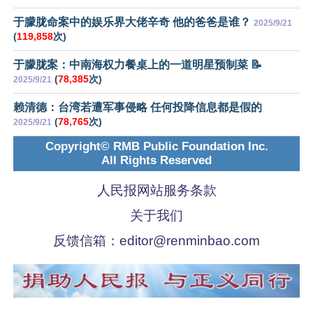
于朦胧命案中的娱乐界大佬辛奇 他的爸爸是谁？
2025/9/21
(
119,858
次)
于朦胧案：中南海权力餐桌上的一道明星预制菜 📝
(
78,385
次)
2025/9/21
赖清德：台湾若遭军事侵略 任何投降信息都是假的
(
78,765
次)
2025/9/21
Copyright© RMB Public Foundation Inc.
All Rights Reserved
人民报网站服务条款
关于我们
反馈信箱：
editor@renminbao.com