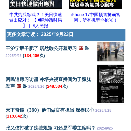
中共穷兵黩武？！美日快速
iPhone 17中国预售挤崩官
做出应对！ 【 #晓坤话时局
网，所有机型全抢光！
】｜ #人民报
更多文章导读：
2025年9月23日
王沪宁胆子肥了 居然敢公开羞辱习
🖼️
📝
(
134,406
次)
2025/9/26
网民追踪习访疆 冲塔央视直播间为于朦胧
发声
🖼️
📝
(
248,534
次)
2025/9/26
天下奇谭（360）他们做官有担当 深得民心
2025/9/25
(
119,642
次)
张又侠打破了这些规矩 习还是军委主席吗？
2025/9/25