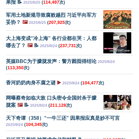
果报 📝
(
114,497
次)
2025/9/25
军用土地新规导致腐败越烈 习近平向军方
妥协？
🖼️
(
207,925
次)
2025/9/25
大上海变成“冷上海” 各行业都在哭：人都
哪去了？
🖼️
📝
(
237,731
次)
2025/9/24
英媒BBC为于朦胧发声：警方囫囵得结论
2025/9/24
(
113,350
次)
香河奶奶肉身不腐之谜
▶️
(
104,477
次)
2025/9/24
网曝蔡奇如临大敌 口头密令全国封杀于朦
胧案
🖼️
📝
(
211,128
次)
2025/9/24
天下奇谭（358）“一牛三还” 因果报应真是妙不可言
(
104,345
次)
2025/9/24