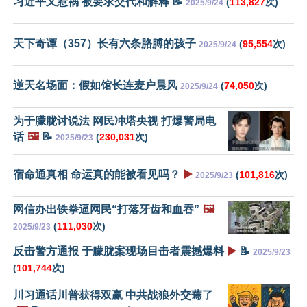
习近平又惹祸 被要求交代和解释 📝
(
113,827
次)
2025/9/24
天下奇谭（357）长有六条胳膊的孩子
(
95,554
次)
2025/9/24
逆天名场面：假如馆长连麦户晨风
(
74,050
次)
2025/9/24
为于朦胧讨说法 网民冲塔央视 打爆警局电
话
🖼️
📝
(
230,031
次)
2025/9/23
宿命通真相 命运真的能被看见吗？
▶️
(
101,816
次)
2025/9/23
网信办出铁拳逼网民“打落牙齿和血吞”
🖼️
(
111,030
次)
2025/9/23
反击警方通报 于朦胧案现场目击者震撼爆料
▶️
📝
2025/9/23
(
101,744
次)
川习通话川普获得双赢 中共战狼外交蔫了