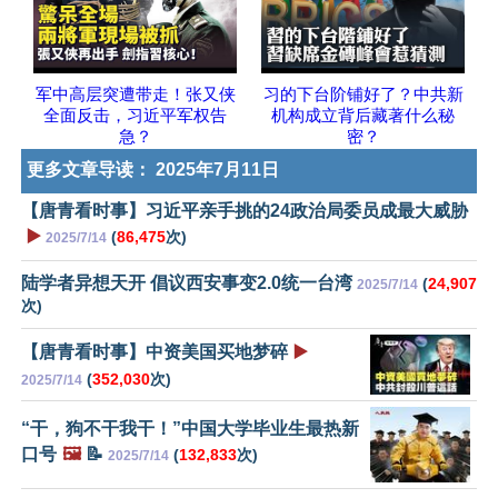
军中高层突遭带走！张又侠
习的下台阶铺好了？中共新
全面反击，习近平军权告
机构成立背后藏著什么秘
急？
密？
更多文章导读：
2025年7月11日
【唐青看时事】习近平亲手挑的24政治局委员成最大威胁
▶️
(
86,475
次)
2025/7/14
陆学者异想天开 倡议西安事变2.0统一台湾
(
24,907
2025/7/14
次)
【唐青看时事】中资美国买地梦碎
▶️
(
352,030
次)
2025/7/14
“干，狗不干我干！”中国大学毕业生最热新
口号
🖼️
📝
(
132,833
次)
2025/7/14