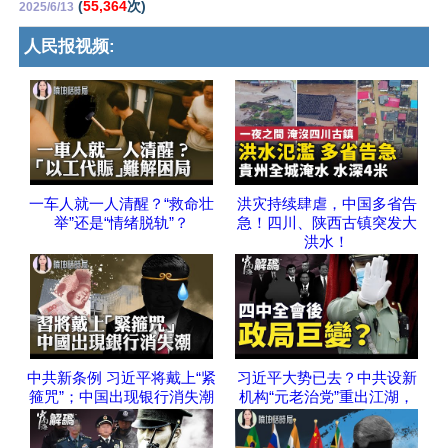
(
55,364
次)
2025/6/13
人民报视频:
一车人就一人清醒？“救命壮
洪灾持续肆虐，中国多省告
举”还是“情绪脱轨”？
急！四川、陕西古镇突发大
洪水！
中共新条例 习近平将戴上“紧
习近平大势已去？中共设新
箍咒”；中国出现银行消失潮
机构“元老治党”重出江湖，