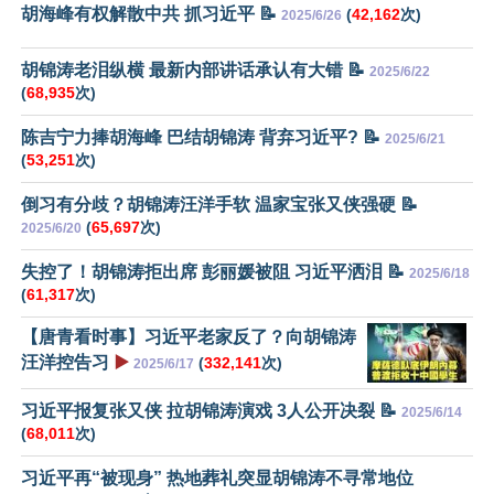
胡海峰有权解散中共 抓习近平 📝
(
42,162
次)
2025/6/26
胡锦涛老泪纵横 最新内部讲话承认有大错 📝
2025/6/22
(
68,935
次)
陈吉宁力捧胡海峰 巴结胡锦涛 背弃习近平? 📝
2025/6/21
(
53,251
次)
倒习有分歧？胡锦涛汪洋手软 温家宝张又侠强硬 📝
(
65,697
次)
2025/6/20
失控了！胡锦涛拒出席 彭丽媛被阻 习近平洒泪 📝
2025/6/18
(
61,317
次)
【唐青看时事】习近平老家反了？向胡锦涛
汪洋控告习
▶️
(
332,141
次)
2025/6/17
习近平报复张又侠 拉胡锦涛演戏 3人公开决裂 📝
2025/6/14
(
68,011
次)
习近平再“被现身” 热地葬礼突显胡锦涛不寻常地位