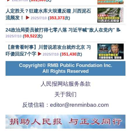
2025/7/10
人定胜天？狂建水库大坝遭反噬 川西泥石
流频发！
▶️
(
353,373
次)
2025/7/10
24政治局委员被打得七零八落 习近平喊“敌人在党内” 📝
(
59,522
次)
2025/7/10
【唐青看时事】川普说若攻台就炸北京 习
吓傻回应7个字
▶️
(
351,430
次)
2025/7/10
Copyright© RMB Public Foundation Inc.
All Rights Reserved
人民报网站服务条款
关于我们
反馈信箱：
editor@renminbao.com