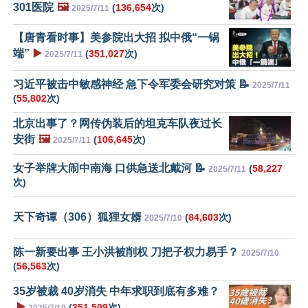
301医院
🖼️
(
136,654
次)
2025/7/11
【唐青看时事】美参院出大招 拟中俄“一锅
端”
▶️
(
351,027
次)
2025/7/11
习近平被击中敏感神经 急下令军委会研究对策 📝
2025/7/11
(
55,802
次)
北京出事了？网传伪装后的坦克车队夜过长
安街
🖼️
(
106,645
次)
2025/7/11
女子举牌大闹中南海 口供急送北戴河 📝
(
58,227
2025/7/11
次)
天下奇谭（306）狐狸女婿
(
84,603
次)
2025/7/10
陈一新要出事 王小洪被削权 刀把子权力易手？
2025/7/10
(
56,563
次)
35岁被裁 40岁消失 中年求职到底有多难？
▶️
(
351,509
次)