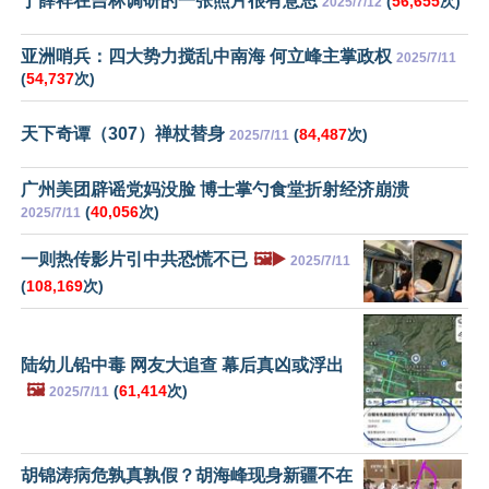
丁薛祥在吉林调研的一张照片很有意思
(
56,655
次)
2025/7/12
亚洲哨兵：四大势力搅乱中南海 何立峰主掌政权
2025/7/11
(
54,737
次)
天下奇谭（307）禅杖替身
(
84,487
次)
2025/7/11
广州美团辟谣党妈没脸 博士掌勺食堂折射经济崩溃
(
40,056
次)
2025/7/11
一则热传影片引中共恐慌不已
🖼️▶️
2025/7/11
(
108,169
次)
陆幼儿铅中毒 网友大追查 幕后真凶或浮出
🖼️
(
61,414
次)
2025/7/11
胡锦涛病危孰真孰假？胡海峰现身新疆不在