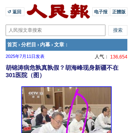
↺ 返回 
电子报
正體版
首页
分栏目
内幕
文章
›
›
›
：
2025年7月11日
发表
人气：
136,654
胡锦涛病危孰真孰假？胡海峰现身新疆不在
301医院（图）