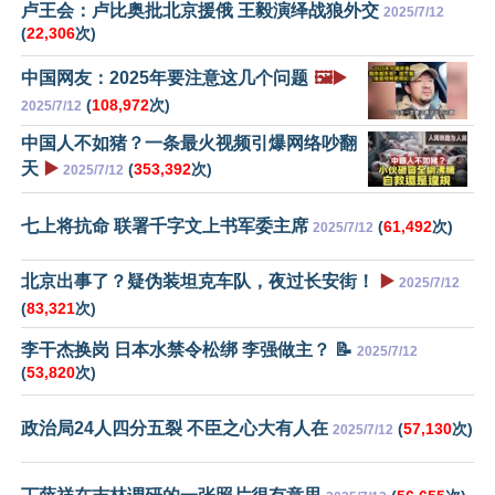
卢王会：卢比奥批北京援俄 王毅演绎战狼外交
2025/7/12
(
22,306
次)
中国网友：2025年要注意这几个问题
🖼️▶️
(
108,972
次)
2025/7/12
中国人不如猪？一条最火视频引爆网络吵翻
天
▶️
(
353,392
次)
2025/7/12
七上将抗命 联署千字文上书军委主席
(
61,492
次)
2025/7/12
北京出事了？疑伪装坦克车队，夜过长安街！
▶️
2025/7/12
(
83,321
次)
李干杰换岗 日本水禁令松绑 李强做主？ 📝
2025/7/12
(
53,820
次)
政治局24人四分五裂 不臣之心大有人在
(
57,130
次)
2025/7/12