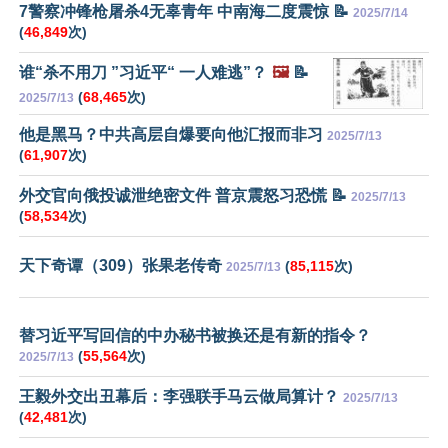
7警察冲锋枪屠杀4无辜青年 中南海二度震惊 📝
2025/7/14
(
46,849
次)
谁“杀不用刀 ”习近平“ 一人难逃”？
🖼️
📝
(
68,465
次)
2025/7/13
他是黑马？中共高层自爆要向他汇报而非习
2025/7/13
(
61,907
次)
外交官向俄投诚泄绝密文件 普京震怒习恐慌 📝
2025/7/13
(
58,534
次)
天下奇谭（309）张果老传奇
(
85,115
次)
2025/7/13
替习近平写回信的中办秘书被换还是有新的指令？
(
55,564
次)
2025/7/13
王毅外交出丑幕后：李强联手马云做局算计？
2025/7/13
(
42,481
次)