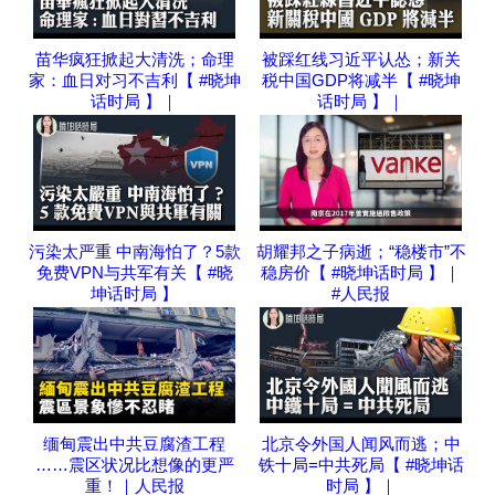
苗华疯狂掀起大清洗；命理
被踩红线习近平认怂；新关
家：血日对习不吉利【 #晓坤
税中国GDP将减半【 #晓坤
话时局 】｜
话时局 】｜
污染太严重 中南海怕了？5款
胡耀邦之子病逝；“稳楼市”不
免费VPN与共军有关【 #晓
稳房价【 #晓坤话时局 】｜
坤话时局 】
#人民报
缅甸震出中共豆腐渣工程
北京令外国人闻风而逃；中
……震区状况比想像的更严
铁十局=中共死局【 #晓坤话
重！｜人民报
时局 】｜