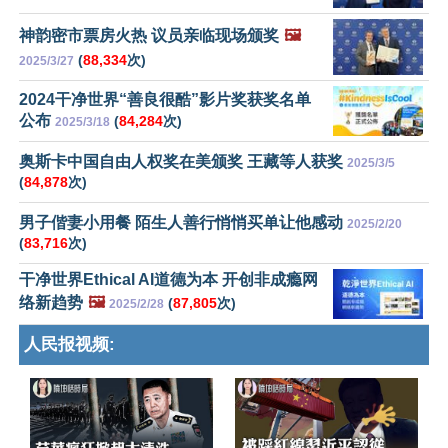
神韵密市票房火热 议员亲临现场颁奖
🖼️
(
88,334
次)
2025/3/27
2024干净世界“善良很酷”影片奖获奖名单
公布
(
84,284
次)
2025/3/18
奥斯卡中国自由人权奖在美颁奖 王藏等人获奖
2025/3/5
(
84,878
次)
男子偕妻小用餐 陌生人善行悄悄买单让他感动
2025/2/20
(
83,716
次)
干净世界Ethical AI道德为本 开创非成瘾网
络新趋势
🖼️
(
87,805
次)
2025/2/28
人民报视频: