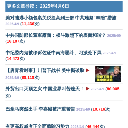
更多文章导读：
2025年4月6日
美对陆港小额包裹关税提高到三倍 中共难祭“奉陪”措施
(
11,436
次)
2025/4/9
中共国防部长董军露面：权斗激烈下的表面和谐？
2025/4/9
(
16,107
次)
中纪委内鬼被移诉佐证中南海恶斗、习派处下风
2025/4/9
(
14,473
次)
【唐青看时事】川普下战书 美中撕破脸
▶️
(
89,119
次)
2025/4/9
外贸出口灭顶之灾 中国业界叫苦连天！
▶️
(
86,005
2025/4/9
次)
巴拿马突然出手 李嘉诚被严重警告
(
10,716
次)
2025/4/9
有更高权威者正全面翦除习势力
(
46,444
次)
2025/4/9