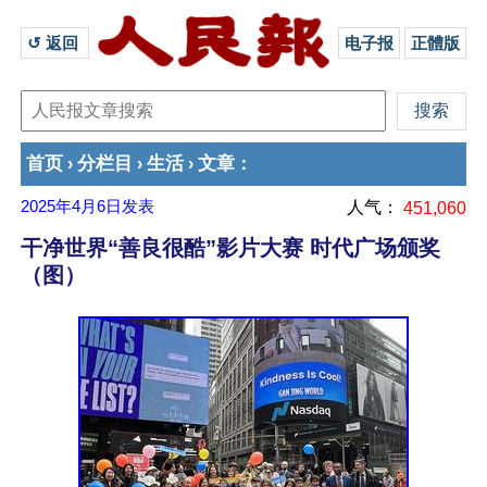
↺ 返回 
电子报
正體版
首页
分栏目
生活
文章
›
›
›
：
2025年4月6日
发表
人气：
451,060
干净世界“善良很酷”影片大赛 时代广场颁奖
（图）