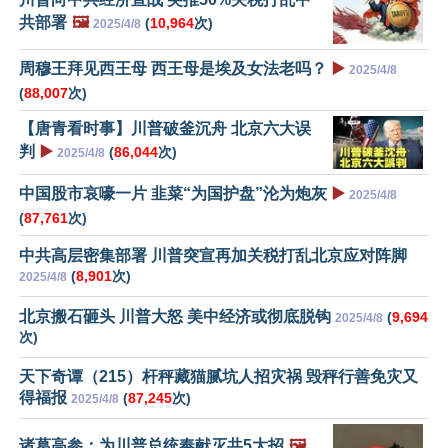
共部署
🖼️
(
10,964
次)
2025/4/8
周穆王拜见西王母 西王母是埃及女法老吗？
▶️
2025/4/8
(
88,007
次)
【唐青看时事】川普破釜沉舟 北京六大误
判
▶️
(
86,044
次)
2025/4/8
中国股市哀嚎一片 韭菜“为国护盘”沦为炮灰
▶️
2025/4/8
(
87,761
次)
中共高层密集部署 川普突宣再加关税打乱北京应对阵脚
(
8,901
次)
2025/4/8
北京搬石砸头 川普大怒 美中经济或彻底脱钩
(
9,694
2025/4/8
次)
天下奇谭（215）杆秤藏猫腻坑人招灾祸 毁秤行善免灾又
得福报
(
87,245
次)
2025/4/8
诸葛高参：为川普总统奉献灭共5大招
🖼️