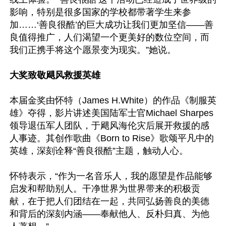
影响，特别是很多国家的学校都带著学生来参
加……‘善良很酷’的巨大成功让我们更加坚信——善
良值得推广，人们渴望一个更美好的数位空间，而
我们正携手将这个愿景变为现实。”她说。

大奖致敬飓风救援英雄
本届金奖由怀特（James H.White）的作品《制服英
雄》夺得，影片讲述美国陆军士官Michael Sharpes
领导退伍军人团队，于飓风海伦灾后展开救援的感
人事迹。其创作歌曲《Born to Rise》歌颂平凡中的
英雄，深刻诠释“善良很酷”主题，触动人心。

怀特表示，“作为一名音乐人，我的愿望是作品能够
启发和帮助别人。干净世界为世界带来的积极贡
献，在于把人们团结在一起，共同弘扬善良的美德
和背后的深刻内涵——奉献他人、反朴归真、为他