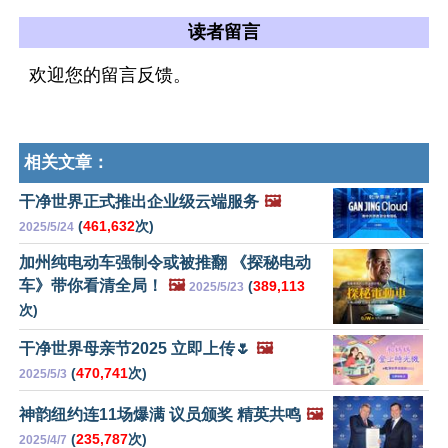
读者留言
欢迎您的留言反馈。
相关文章：
干净世界正式推出企业级云端服务
🖼️
(
461,632
次)
2025/5/24
加州纯电动车强制令或被推翻 《探秘电动
车》带你看清全局！
🖼️
(
389,113
2025/5/23
次)
干净世界母亲节2025 立即上传🌷
🖼️
(
470,741
次)
2025/5/3
神韵纽约连11场爆满 议员颁奖 精英共鸣
🖼️
(
235,787
次)
2025/4/7