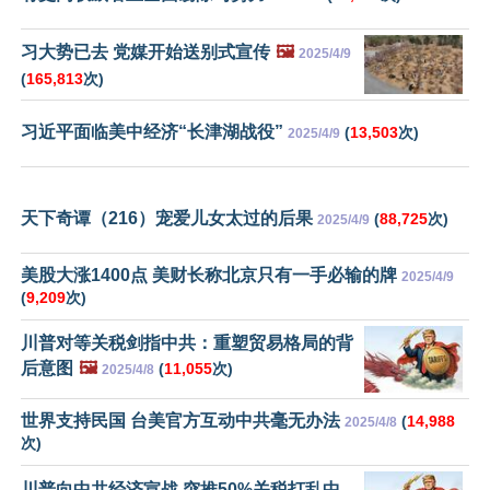
习大势已去 党媒开始送别式宣传
🖼️
2025/4/9
(
165,813
次)
习近平面临美中经济“长津湖战役”
(
13,503
次)
2025/4/9
天下奇谭（216）宠爱儿女太过的后果
(
88,725
次)
2025/4/9
美股大涨1400点 美财长称北京只有一手必输的牌
2025/4/9
(
9,209
次)
川普对等关税剑指中共：重塑贸易格局的背
后意图
🖼️
(
11,055
次)
2025/4/8
世界支持民国 台美官方互动中共毫无办法
(
14,988
2025/4/8
次)
川普向中共经济宣战 突推50%关税打乱中