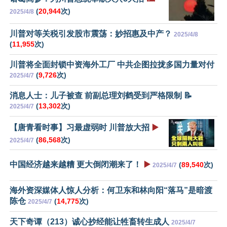
(
20,944
次)
2025/4/8
川普对等关税引发股市震荡：妙招惠及中产？
2025/4/8
(
11,955
次)
川普将全面封锁中资海外工厂 中共企图拉拢多国力量对付
(
9,726
次)
2025/4/7
消息人士：儿子被查 前副总理刘鹤受到严格限制 📝
(
13,302
次)
2025/4/7
【唐青看时事】习最虚弱时 川普放大招
▶️
(
86,568
次)
2025/4/7
中国经济越来越糟 更大倒闭潮来了！
▶️
(
89,540
次)
2025/4/7
海外资深媒体人惊人分析：何卫东和林向阳“落马”是暗渡
陈仓
(
14,775
次)
2025/4/7
天下奇谭（213）诚心抄经能让牲畜转生成人
2025/4/7