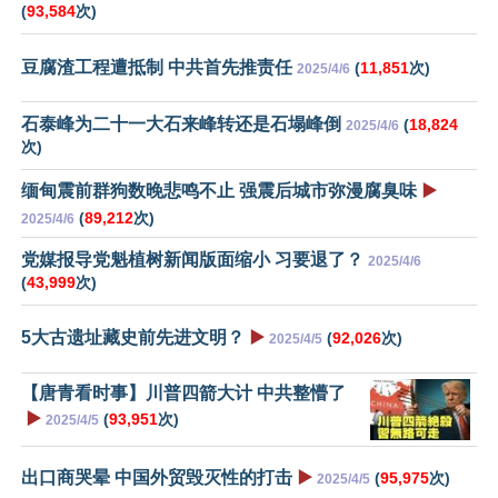
(
93,584
次)
豆腐渣工程遭抵制 中共首先推责任
(
11,851
次)
2025/4/6
石泰峰为二十一大石来峰转还是石塌峰倒
(
18,824
2025/4/6
次)
缅甸震前群狗数晚悲鸣不止 强震后城市弥漫腐臭味
▶️
(
89,212
次)
2025/4/6
党媒报导党魁植树新闻版面缩小 习要退了？
2025/4/6
(
43,999
次)
5大古遗址藏史前先进文明？
▶️
(
92,026
次)
2025/4/5
【唐青看时事】川普四箭大计 中共整懵了
▶️
(
93,951
次)
2025/4/5
出口商哭晕 中国外贸毁灭性的打击
▶️
(
95,975
次)
2025/4/5