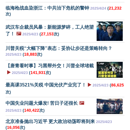
临海枪战血染浙江：中共治下危机的警钟
(
21,232
2025/4/24
次)
武汉车企裁员风暴：新能源梦碎，工人绝望
了！
🖼️
(
27,153
次)
2025/4/23
川普关税“大幅下降”表态：妥协让步还是策略转向？
(
18,883
次)
2025/4/23
【唐青看时事】习黑帮外交！川普全球堵截
▶️
(
141,931
次)
2025/4/23
最高课3521%关税 中国光伏产业完了！
▶️
(
86,625
2025/4/23
次)
中国失业问题大爆发! 苦日子还很长
🖼️
(
140,422
次)
2025/4/23
北京准备抛出习近平 更大政治动荡即将到来
2025/4/23
(
16,056
次)