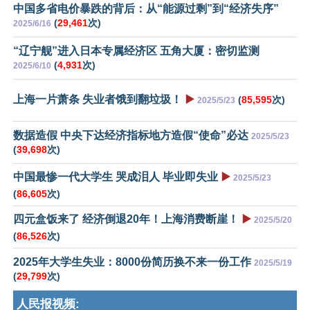
中国多省电价暴跌的背后：从“能源过剩”到“经济失序”
(
29,461
次)
2025/6/16
“辽宁舰”进入日本专属经济区 五角大厦：密切监测
(
4,931
次)
2025/6/10
上海一片萧条 失业者饿到翻垃圾！
▶️
(
85,595
次)
2025/5/23
数据造假 中央下达经济指标地方造假“使命”必达
2025/5/23
(
39,698
次)
中国最惨一代大学生 哭成泪人 毕业即失业
▶️
2025/5/23
(
86,605
次)
四元盒饭来了 经济倒退20年！上海消费断崖！
▶️
2025/5/20
(
86,526
次)
2025年大学生失业：8000份简历换不来一份工作
2025/5/19
(
29,799
次)
人民报视频: