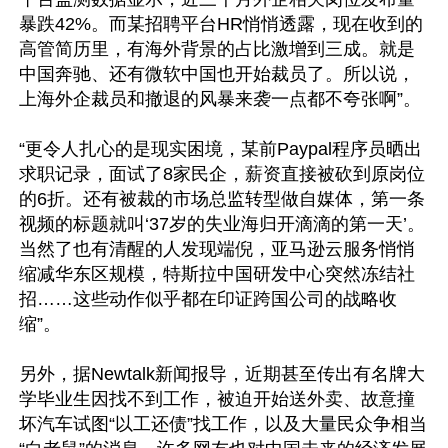
暴跌42%。而某招聘平台HR悄悄透露，现在收到的
高管简历里，有海外背景的占比激增到三成。就是
中国奔驰、还有微软中国也开始裁员了。所以说，
上海外企裁员和撤退的风暴来袭一点都不夸张啊”。

“更令人扎心的是现实困境，某前Paypal程序员晒出
求职记录，面试了8家民企，薪资直接被砍到原岗位
的6折。还有被裁的市场总监转型做自媒体，第一条
视频的标题就叫‘37岁的失业海归开滴滴的第一天’。
当然了也有清醒的人发现端倪，亚马逊云服务悄悄
缩减华东区规模，特斯拉中国研发中心突然冻结社
招……这些动作似乎都在印证跨国公司的战略收
缩”。

另外，据Newtalk新闻报导，近期甚至传出有名牌大
学毕业生因找不到工作，被迫开始送外卖、故意撞
坏汽车试图“以工还债”找工作，以及大量民众争相当