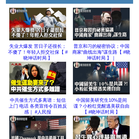
失业大爆发 苦日子还很长；
普京和习的秘密协议；中国
不傻了！年轻人拒交社保【 #
商家“曲线出海”谋生路【 #晓
晓坤话时局 】
坤话时局 】｜
中共催生方式多离谱：短信
中国留美研究生10%是间
上门 电话 各类宣传令百姓反
谍？小粉红觉醒逃美获自由
感｜ #人民报
【 #晓坤话时局 】