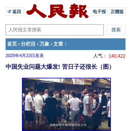
↺ 返回 
电子报
正體版
首页
分栏目
万象
文章
›
›
›
：
2025年4月23日
发表
人气：
140,422
中国失业问题大爆发! 苦日子还很长（图）