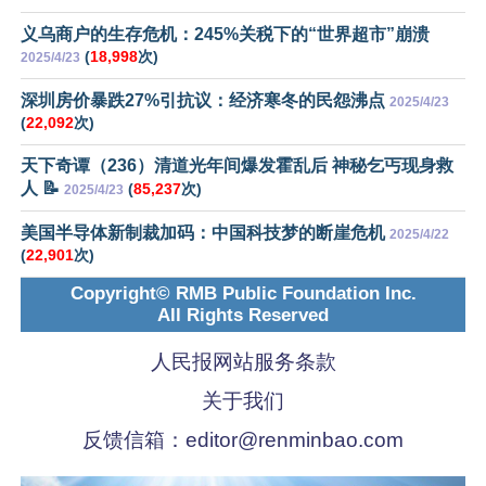
义乌商户的生存危机：245%关税下的“世界超市”崩溃
(
18,998
次)
2025/4/23
深圳房价暴跌27%引抗议：经济寒冬的民怨沸点
2025/4/23
(
22,092
次)
天下奇谭（236）清道光年间爆发霍乱后 神秘乞丐现身救
人 📝
(
85,237
次)
2025/4/23
美国半导体新制裁加码：中国科技梦的断崖危机
2025/4/22
(
22,901
次)
Copyright© RMB Public Foundation Inc.
All Rights Reserved
人民报网站服务条款
关于我们
反馈信箱：
editor@renminbao.com