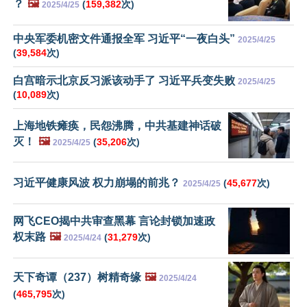
？
🖼️
(
159,382
次)
2025/4/25
中央军委机密文件通报全军 习近平“一夜白头”
2025/4/25
(
39,584
次)
白宫暗示北京反习派该动手了 习近平兵变失败
2025/4/25
(
10,089
次)
上海地铁瘫痪，民怨沸腾，中共基建神话破
灭！
🖼️
(
35,206
次)
2025/4/25
习近平健康风波 权力崩塌的前兆？
(
45,677
次)
2025/4/25
网飞CEO揭中共审查黑幕 言论封锁加速政
权末路
🖼️
(
31,279
次)
2025/4/24
天下奇谭（237）树精奇缘
🖼️
2025/4/24
(
465,795
次)