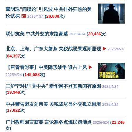
董明珠“间谍论”引风波 中共排外狂热的舆
论试探
🖼️
(
26,808
次)
2025/4/24
联伊抗美 中共外交的末路豪赌
(
20,436
次)
2025/4/24
北京、上海、广东大萧条 关税战恶果逐渐显现
▶️
2025/4/24
(
84,397
次)
【唐青看时事】中美隐形战争 谁占上风
▶️
(
145,588
次)
2025/4/24
王沪宁对抗“党中央” 新华网不登其新闻有原因
2025/4/24
(
39,946
次)
中共警告盟友勿亲美 关税战尽显外交孤立困境
2025/4/24
(
17,622
次)
广州教师因言获罪 言论寒冬点燃民怨沸点
(
21,246
2025/4/24
次)