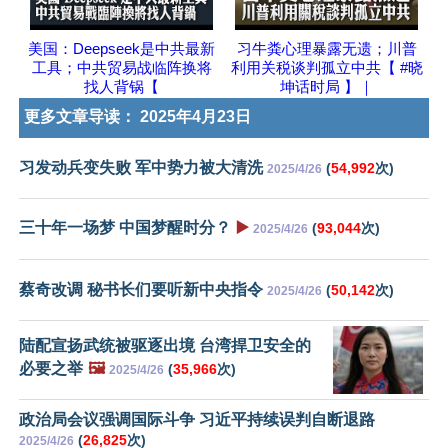
美国：Deepseek是中共最新
习牛粪心理暴露无遗；川普
工具；中共贸易战临阵换将
利用关税谈判孤立中共【 #晓
找人背锅【
坤话时局 】｜
更多文章导读：
2025年4月23日
习发动兵变失败 军中势力被大清洗
(
54,992
次)
2025/4/26
三十年一场梦 中国梦醒时分？
▶️
(
93,044
次)
2025/4/26
蔡奇改调 秘书长们要听新中央指令
(
50,142
次)
2025/4/26
陆配宣扬武统被驱逐出境 台湾捍卫安全的
必要之举
🖼️
(
35,966
次)
2025/4/26
政治局会议强调国际斗争 习近平持续误判自断退路
(
26,825
次)
2025/4/26