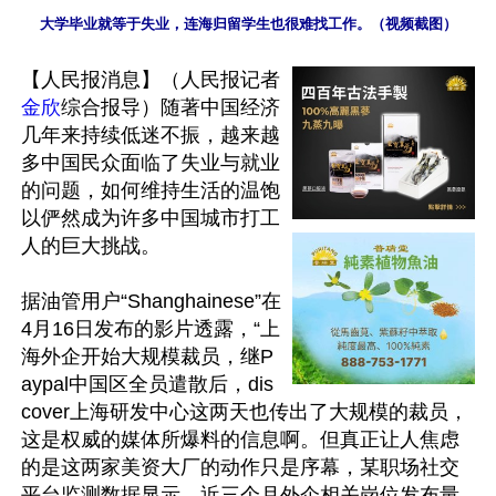
大学毕业就等于失业，连海归留学生也很难找工作。（视频截图）
【人民报消息】（人民报记者
金欣
综合报导）随著中国经济
几年来持续低迷不振，越来越
多中国民众面临了失业与就业
的问题，如何维持生活的温饱
以俨然成为许多中国城市打工
人的巨大挑战。

据油管用户“Shanghainese”在
4月16日发布的影片透露，“上
海外企开始大规模裁员，继P
aypal中国区全员遣散后，dis
cover上海研发中心这两天也传出了大规模的裁员，
这是权威的媒体所爆料的信息啊。但真正让人焦虑
的是这两家美资大厂的动作只是序幕，某职场社交
平台监测数据显示，近三个月外企相关岗位发布量