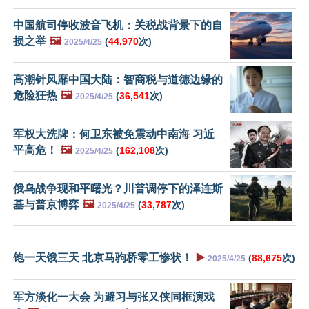
中国航司停收波音飞机：关税战背景下的自
损之举
🖼️
(
44,970
次)
2025/4/25
高潮针风靡中国大陆：智商税与道德边缘的
危险狂热
🖼️
(
36,541
次)
2025/4/25
军权大洗牌：何卫东被免震动中南海 习近
平高危！
🖼️
(
162,108
次)
2025/4/25
俄乌战争现和平曙光？川普调停下的泽连斯
基与普京博弈
🖼️
(
33,787
次)
2025/4/25
饱一天饿三天 北京马驹桥零工惨状！
▶️
(
88,675
次)
2025/4/25
军方淡化一大会 为避习与张又侠同框演戏