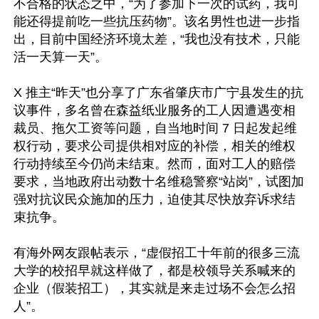
不合格的状态之中，“为了参加下一次的试药，我可
能还得提前吃一些抗压药物”。该名男性也进一步指
出，目前中国经济环境太差，“我也没有技术，只能
活一天算一天”。

X 推主“昨天”也分享了广东省肇庆市广宁县发生的抗
议事件，多名曾在森益纸业服务的工人因遭遇变相
裁员、拖欠工资等问题，自当地时间 7 日起发起维
权行动，要求公司提供相对应的补偿，相关的维权
行动持续至今仍尚未结束。然而，面对工人的赔偿
要求，当地政府出动数十名维稳警察“站岗”，试图加
强对抗议民众施加的压力，迫使其尽快放弃诉求结
束抗争。

有海外网友跟帖表示，“虚假招工十年前的很多三流
大学的校招早就这样做了，都是校领导关系喊来的
企业（假装招工），其实就是来走过场不会怎么招
人”。
