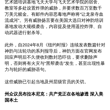
艺术团培训基地飞天大学与飞天艺术学院的宿舍、
教室等多处设置炸弹的威胁，并要求数百万至数千
万美元赎金。有邮件内容恶毒地声称将“让龙泉寺血
流成河”。另有威胁扬言要在美国大选日对神韵培训
基地发动大规模袭击，内容提及使用遥控炸弹、自
动武器进行射杀等。

此外，自2024年8月《纽约时报》连续发表数篇针对
神韵与法轮功的系列报导后，神韵方面在官网发布
回应声明后不久便收到数封恐吓信，要求删除声
明，否则将有火灾与“黑帮袭击”发生，甚至出现性暴
力与轮奸的威胁语句。

这些威胁已引起当地及州层级官员的关切。

州众议员布拉本尼克：共产党正在各地渗透 深入美
国本土