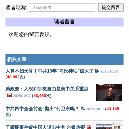
读者暱称:
读者留言
欢迎您的留言反馈。
相关文章：
人算不如天算！中共13年“习氏神话”破灭了 📝
2025/10/18
(
48,092
次)
美政要：人权和宗教自由是美中关系重点
🖼️
(
56,460
次)
2025/10/17
中共四中全会前会“抛出”何卫东吗？ 📝
(
43,145
2025/10/17
次)
于朦胧事件促中国人退出中共 台媒热报
🖼️