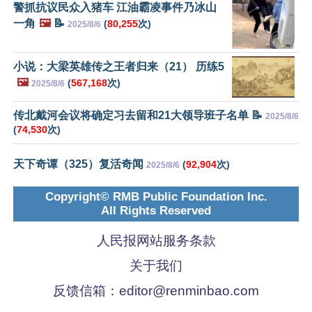
警抓抗议民众入猪车 江油霸凌事件乃冰山
一角
🖼️
📝
(
80,255
次)
2025/8/6
小说：大梁英雄传之王者归来（21） 历练5
🖼️
(
567,168
次)
2025/8/6
传北戴河会议将确定习去留和21大领导班子名单 📝
2025/8/6
(
74,530
次)
天下奇谭（325）复活奇闻
(
92,904
次)
2025/8/6
Copyright© RMB Public Foundation Inc.
All Rights Reserved
人民报网站服务条款
关于我们
反馈信箱：
editor@renminbao.com