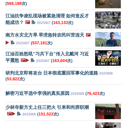
(
568,188
次)
江油抗争凌乱现场被紧急清理 如何造反才
能成功？
🖼️
📝
(
163,133
次)
2025/8/7
南方水灾北方旱 旱涝急转农民叫苦连天
🖼️
▶️
📝
(
537,181
次)
2025/8/7
江油百姓怒吼“习共下台”传入北戴河 习近
平震怒
🖼️▶️
📝
(
163,604
次)
2025/8/7
研判北京即将攻台 日本彻底重回军事化的道路
2025/8/6
(
53,822
次)
解密习近平选中李强的真实原因
(
76,423
次)
2025/8/6
少林寺新方丈上任三把火 引来和尚辞职潮
🖼️▶️
📝
(
151,522
次)
2025/8/6