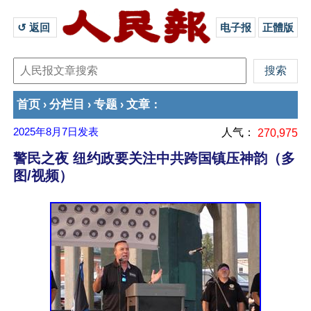
↺ 返回 
电子报
正體版
首页
分栏目
专题
文章
›
›
›
：
2025年8月7日
发表
人气：
270,975
警民之夜 纽约政要关注中共跨国镇压神韵（多
图/视频）