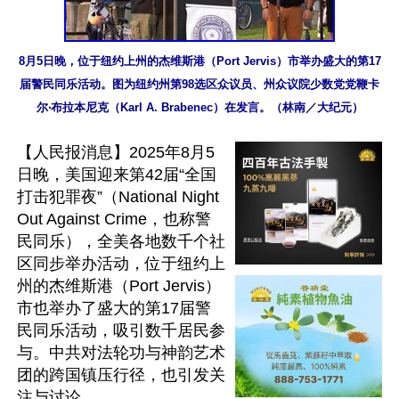
8月5日晚，位于纽约上州的杰维斯港（Port Jervis）市举办盛大的第17
届警民同乐活动。图为纽约州第98选区众议员、州众议院少数党党鞭卡
尔‧布拉本尼克（Karl A. Brabenec）在发言。（林南／大纪元）
【人民报消息】2025年8月5
日晚，美国迎来第42届“全国
打击犯罪夜”（National Night 
Out Against Crime，也称警
民同乐），全美各地数千个社
区同步举办活动，位于纽约上
州的杰维斯港（Port Jervis）
市也举办了盛大的第17届警
民同乐活动，吸引数千居民参
与。中共对法轮功与神韵艺术
团的跨国镇压行径，也引发关
注与讨论。
