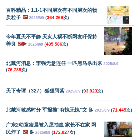
百科精品：1.1-1不同层次有不同层次的物
质粒子
🖼️
(
364,269
次)
2025/8/9
今年夏天不平静 天灾人祸不断网友吁保持
善良
🖼️▶️
(
485,586
次)
2025/8/9
北戴河消息：李强无意连任 一匹黑马杀出来
2025/8/9
(
76,738
次)
天下奇谭（327）狐狸阿紫
(
93,923
次)
2025/8/9
北戴河敏感时分 军报推“有愧无愧”文 📝
(
71,445
次)
2025/8/9
广东2幼童凌晨被入屋抽血 家长不在家 网
民炸了
🖼️
📝
(
172,827
次)
2025/8/8