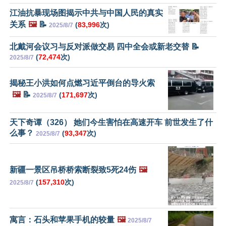
江油抗暴现场图揭示中共与中国人民的真实
关系
🖼️
📝
(
83,996
次)
2025/8/7
北戴河会议习与反对派做交易 四中全会或新老交替 📝
(
72,474
次)
2025/8/7
揭秘王小洪如何点燃习近平倒台的导火索
🖼️
📝
(
171,697
次)
2025/8/7
天下奇谭（326） 她们今生害怕在高速开车 前世发生了什
么事？
(
93,347
次)
2025/8/7
新疆一景区吊桥桥索断裂致5死24伤
🖼️
(
157,310
次)
2025/8/7
寓言：石头和苹果手机的较量
🖼️
2025/8/7