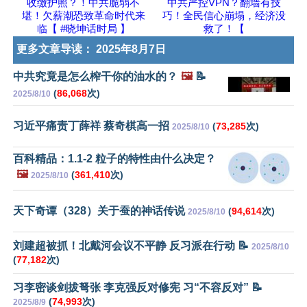
收缴护照？！中共脆弱不
中共严控VPN？翻墙有技
堪！欠薪潮恐致革命时代来
巧！全民信心崩塌，经济没
临【 #晓坤话时局 】
救了！【
更多文章导读：
2025年8月7日
中共究竟是怎么榨干你的油水的？
🖼️
📝
(
86,068
次)
2025/8/10
习近平痛责丁薛祥 蔡奇棋高一招
(
73,285
次)
2025/8/10
百科精品：1.1-2 粒子的特性由什么决定？
🖼️
(
361,410
次)
2025/8/10
天下奇谭（328）关于蚕的神话传说
(
94,614
次)
2025/8/10
刘建超被抓！北戴河会议不平静 反习派在行动 📝
2025/8/10
(
77,182
次)
习李密谈剑拔弩张 李克强反对修宪 习“不容反对” 📝
(
74,993
次)
2025/8/9