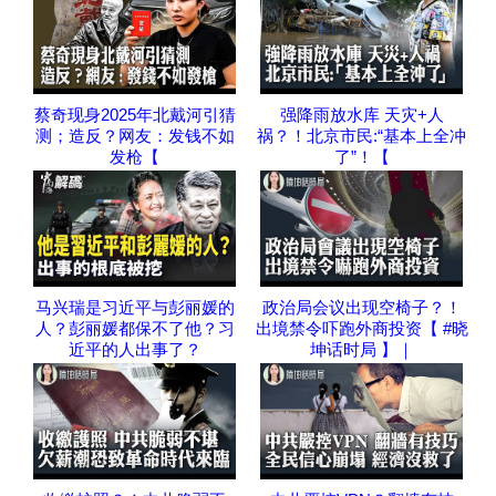
蔡奇现身2025年北戴河引猜
强降雨放水库 天灾+人
测；造反？网友：发钱不如
祸？！北京市民:“基本上全冲
发枪【
了”！【
马兴瑞是习近平与彭丽媛的
政治局会议出现空椅子？！
人？彭丽媛都保不了他？习
出境禁令吓跑外商投资【 #晓
近平的人出事了？
坤话时局 】｜