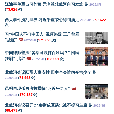
江油事件重击习阵营 元老派北戴河向习发难 📝
2025/8/8
(
73,626
次)
两大事件搅乱世界 习近平虚荣心得到满足
(
50,622
2025/8/8
次)
习“中国人不打中国人”视频热爆 王丹曾骂
“放屁”
🖼️
(
173,625
次)
2025/8/8
中国律师普法“警察可以打百姓吗？” 网民
狂刷“可以”
🖼️
(
168,691
次)
2025/8/8
北戴河会议酝酿人事安排 四中全会谁凶多吉少？ 📝
(
71,553
次)
2025/8/8
昆明再现孤勇者拉横幅“习近平走人”
🖼️
(
170,187
次)
2025/8/8
北戴河会议召开 北京衞戍区谈忠诚不提习主席 📝
2025/8/8
(
68,479
次)