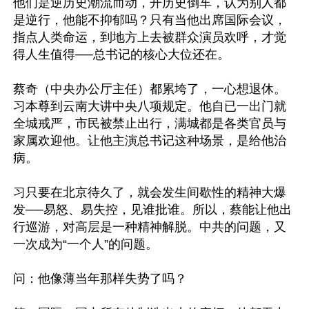
他们是逆历史潮流而动，开历史倒车，认为别人都
是逆行，他能不抑郁吗？只有当他出席国际会议，
指点人类命运，到地方上去被群众演员欢呼，才觉
得人生值得──总书记的核心大位还在。

蔡奇（中央办公厅主任）都累垮了，一心想退休。
习本尊到云南大讲中央八项规定。他自已一出门就
全城戒严，市民被禁止出行，满城都是各类官员与
家属欢迎他。让他主演总书记这种场景，是给他治
病。

习只要在北京待久了，就会发生间歇性的精神大爆
发──易怒、易失控，见谁批谁。所以，蔡能让他出
行巡游，对高层是一种精神解脱。中共的问题，又
一次成为“一个人”的问题。

问：他像薄当年那样失势了吗？
