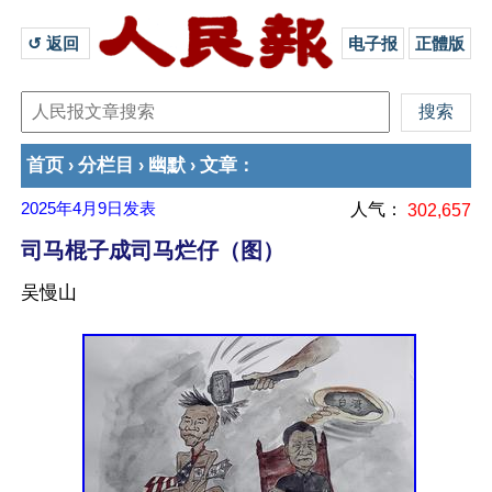
↺ 返回 
电子报
正體版
首页
分栏目
幽默
文章
›
›
›
：
2025年4月9日
发表
人气：
302,657
司马棍子成司马烂仔（图）
吴慢山