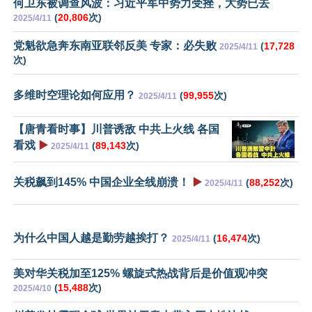
何卫东被调查风波：习近平军中势力受挫，大势已去
(
20,806
次)
2025/4/11
党魁欲急奔东南亚联邻反美 专家：必失败
(
17,728
2025/4/11
次)
多维时空理论如何应用？
(
99,955
次)
2025/4/11
【唐青看时事】川普诱敌 中共上火线 各国
看戏
▶️
(
89,143
次)
2025/4/11
关税飙到145% 中国企业全线崩溃！
▶️
(
88,252
次)
2025/4/11
为什么中国人越是勤劳越挨打？
(
16,474
次)
2025/4/11
美对华关税加至125% 螺旋式热战背后是价值观冲突
(
15,488
次)
2025/4/10