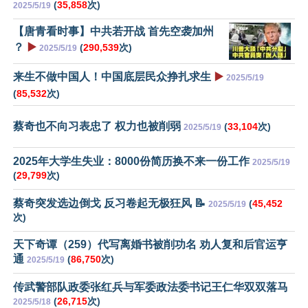
(
35,858
次)
2025/5/19
【唐青看时事】中共若开战 首先空袭加州
？
▶️
(
290,539
次)
2025/5/19
来生不做中国人！中国底层民众挣扎求生
▶️
2025/5/19
(
85,532
次)
蔡奇也不向习表忠了 权力也被削弱
(
33,104
次)
2025/5/19
2025年大学生失业：8000份简历换不来一份工作
2025/5/19
(
29,799
次)
蔡奇突发选边倒戈 反习卷起无极狂风 📝
(
45,452
2025/5/19
次)
天下奇谭（259）代写离婚书被削功名 劝人复和后官运亨
通
(
86,750
次)
2025/5/19
传武警部队政委张红兵与军委政法委书记王仁华双双落马
(
26,715
次)
2025/5/18