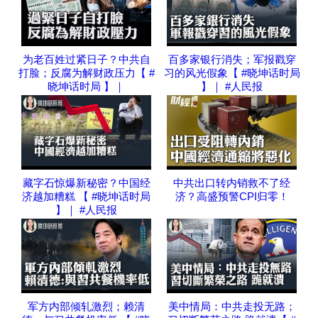
为老百姓过紧日子？中共自
百多家银行消失；军报戳穿
打脸；反腐为解财政压力【 #
习的风光假象【 #晓坤话时局
晓坤话时局 】｜
】｜ #人民报
藏字石惊爆新秘密？中国经
中共出口转内销救不了经
济越加糟糕 【 #晓坤话时局
济？高盛预警CPI归零！
】｜ #人民报
军方内部倾轧激烈；赖清
美中情局：中共走投无路；