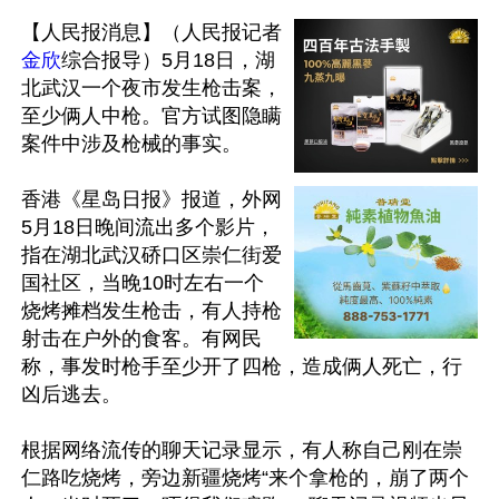
【人民报消息】（人民报记者
金欣
综合报导）5月18日，湖
北武汉一个夜市发生枪击案，
至少俩人中枪。官方试图隐瞒
案件中涉及枪械的事实。

香港《星岛日报》报道，外网
5月18日晚间流出多个影片，
指在湖北武汉硚口区崇仁街爱
国社区，当晚10时左右一个
烧烤摊档发生枪击，有人持枪
射击在户外的食客。有网民
称，事发时枪手至少开了四枪，造成俩人死亡，行
凶后逃去。

根据网络流传的聊天记录显示，有人称自己刚在崇
仁路吃烧烤，旁边新疆烧烤“来个拿枪的，崩了两个