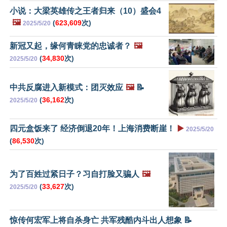
小说：大梁英雄传之王者归来（10）盛会4
🖼️
(
623,609
次)
2025/5/20
新冠又起，缘何青睐党的忠诚者？
🖼️
(
34,830
次)
2025/5/20
中共反腐进入新模式：团灭效应
🖼️
📝
(
36,162
次)
2025/5/20
四元盒饭来了 经济倒退20年！上海消费断崖！
▶️
2025/5/20
(
86,530
次)
为了百姓过紧日子？习自打脸又骗人
🖼️
(
33,627
次)
2025/5/20
惊传何宏军上将自杀身亡 共军残酷内斗出人想象 📝