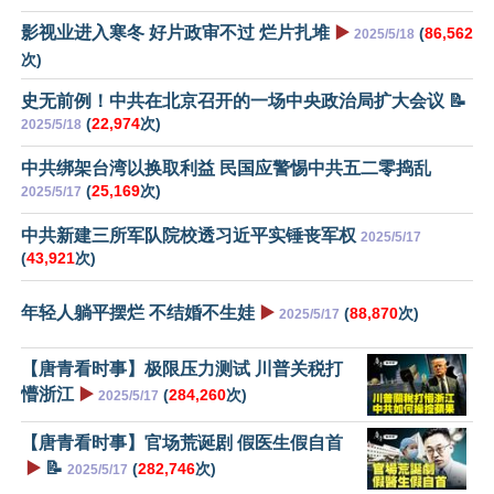
影视业进入寒冬 好片政审不过 烂片扎堆
▶️
(
86,562
2025/5/18
次)
史无前例！中共在北京召开的一场中央政治局扩大会议 📝
(
22,974
次)
2025/5/18
中共绑架台湾以换取利益 民国应警惕中共五二零捣乱
(
25,169
次)
2025/5/17
中共新建三所军队院校透习近平实锤丧军权
2025/5/17
(
43,921
次)
年轻人躺平摆烂 不结婚不生娃
▶️
(
88,870
次)
2025/5/17
【唐青看时事】极限压力测试 川普关税打
懵浙江
▶️
(
284,260
次)
2025/5/17
【唐青看时事】官场荒诞剧 假医生假自首
▶️
📝
(
282,746
次)
2025/5/17