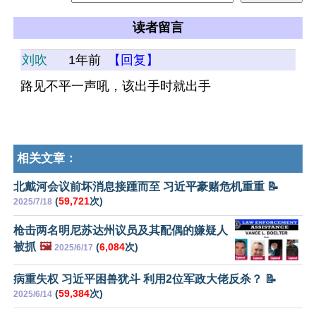
读者留言
刘吹
1年前
【回复】
路见不平一声吼，该出手时就出手
相关文章：
北戴河会议前坏消息接踵而至 习近平豪赌危机重重 📝
(
59,721
次)
2025/7/18
枪击两名明尼苏达州议员及其配偶的嫌疑人
被抓
🖼️
(
6,084
次)
2025/6/17
病重失权 习近平困兽犹斗 利用2位军政大佬反杀？ 📝
(
59,384
次)
2025/6/14