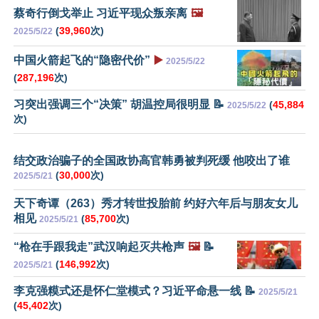
蔡奇行倒戈举止 习近平现众叛亲离
🖼️
(
39,960
次)
2025/5/22
中国火箭起飞的“隐密代价”
▶️
2025/5/22
(
287,196
次)
习突出强调三个“决策” 胡温控局很明显 📝
(
45,884
2025/5/22
次)
结交政治骗子的全国政协高官韩勇被判死缓 他咬出了谁
(
30,000
次)
2025/5/21
天下奇谭（263）秀才转世投胎前 约好六年后与朋友女儿
相见
(
85,700
次)
2025/5/21
“枪在手跟我走”武汉响起灭共枪声
🖼️
📝
(
146,992
次)
2025/5/21
李克强糢式还是怀仁堂模式？习近平命悬一线 📝
2025/5/21
(
45,402
次)