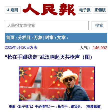
↺ 返回 
电子报
正體版
首页
分栏目
万象
时事
文章
›
›
|
›
：
2025年5月20日
发表
人气：
146,992
“枪在手跟我走”武汉响起灭共枪声（图）
电影《让子弹飞》中的情节之一：枪在手，跟我走。（视频截图）