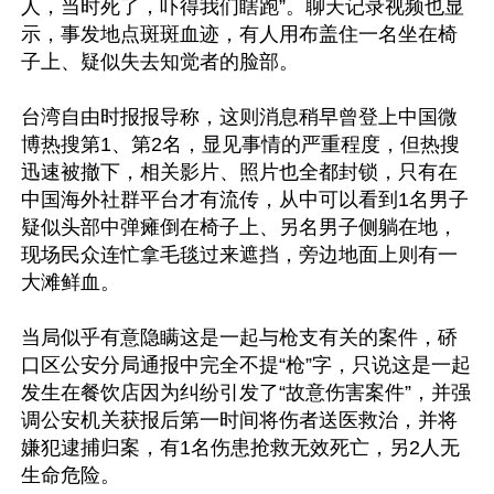
人，当时死了，吓得我们瞎跑”。聊天记录视频也显
示，事发地点斑斑血迹，有人用布盖住一名坐在椅
子上、疑似失去知觉者的脸部。

台湾自由时报报导称，这则消息稍早曾登上中国微
博热搜第1、第2名，显见事情的严重程度，但热搜
迅速被撤下，相关影片、照片也全都封锁，只有在
中国海外社群平台才有流传，从中可以看到1名男子
疑似头部中弹瘫倒在椅子上、另名男子侧躺在地，
现场民众连忙拿毛毯过来遮挡，旁边地面上则有一
大滩鲜血。

当局似乎有意隐瞒这是一起与枪支有关的案件，硚
口区公安分局通报中完全不提“枪”字，只说这是一起
发生在餐饮店因为纠纷引发了“故意伤害案件”，并强
调公安机关获报后第一时间将伤者送医救治，并将
嫌犯逮捕归案，有1名伤患抢救无效死亡，另2人无
生命危险。
