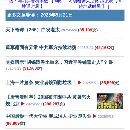
德：与习共餐机率低 【 #晓
习切断繁荣之路 跪就溃【 #
坤话时局 】｜
晓坤话时局 】｜
更多文章导读：
2025年5月21日
天下奇谭（266）白发老太
(
85,139
次)
2025/5/24
董军露面有异常 中共军方持续动荡
(
42,163
次)
2025/5/24
党媒暗示“胡锦涛卷土重来，习近平卷铺盖走人”？ 📝
(
31,503
次)
2025/5/23
上海一片萧条 失业者饿到翻垃圾！
▶️
(
85,599
次)
2025/5/23
【唐青看时事】20国布阵围中共 黄巢怒火
烧北京
▶️
(
298,287
次)
2025/5/23
中国最惨一代大学生 哭成泪人 毕业即失业
▶️
2025/5/23
(
86,609
次)