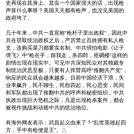
史再现在其身上。其实一个国家强大的话，出现枪
声算什么事呀？美国天天都有枪声，也没见美国的
政府垮了。

几十年来，中共一直宣称“枪杆子里出政权”，因此中
共在窃取统治政权之后，严厉禁止百姓拥有私人枪
支，连购买菜刀都要实名制。中共惧怕电影《让子
弹飞》中“枪在手，跟我走，杀四郎，抢碉楼”这样的
剧情出现在现实中。可见中共深知民众对其独裁专
制统治厌恶至极，只要有人挥臂高呼“推翻共产党”，
响应的民众就会越来越多。目前中国经济下滑，失
业率飙升，民不聊生，民怨四起，民心思变，民间
和军队都出现了推翻中共的呼声和秘密组织，中共
执政出现巨大危机之际，凡是出现枪杀案件，都会
被视作挑战和动摇中共的统治地位。

有海外网友表示：武昌起义由来了？“乱世英雄起四