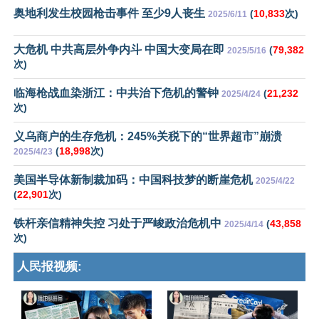
奥地利发生校园枪击事件 至少9人丧生
(
10,833
次)
2025/6/11
大危机 中共高层外争内斗 中国大变局在即
(
79,382
2025/5/16
次)
临海枪战血染浙江：中共治下危机的警钟
(
21,232
2025/4/24
次)
义乌商户的生存危机：245%关税下的“世界超市”崩溃
(
18,998
次)
2025/4/23
美国半导体新制裁加码：中国科技梦的断崖危机
2025/4/22
(
22,901
次)
铁杆亲信精神失控 习处于严峻政治危机中
(
43,858
2025/4/14
次)
人民报视频: