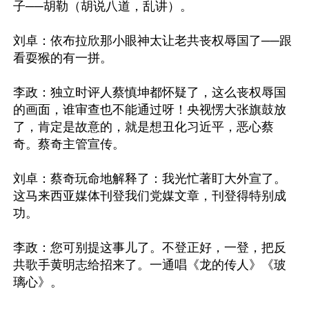
子──胡勒（胡说八道，乱讲）。

刘卓：依布拉欣那小眼神太让老共丧权辱国了──跟
看耍猴的有一拼。

李政：独立时评人蔡慎坤都怀疑了，这么丧权辱国
的画面，谁审查也不能通过呀！央视愣大张旗鼓放
了，肯定是故意的，就是想丑化习近平，恶心蔡
奇。蔡奇主管宣传。

刘卓：蔡奇玩命地解释了：我光忙著盯大外宣了。
这马来西亚媒体刊登我们党媒文章，刊登得特别成
功。

李政：您可别提这事儿了。不登正好，一登，把反
共歌手黄明志给招来了。一通唱《龙的传人》《玻
璃心》。
