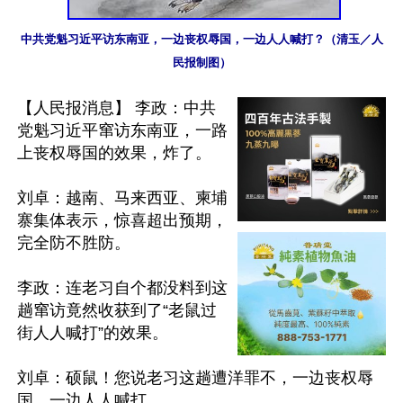
中共党魁习近平访东南亚，一边丧权辱国，一边人人喊打？（清玉／人
民报制图）
【人民报消息】 李政：中共
党魁习近平窜访东南亚，一路
上丧权辱国的效果，炸了。

刘卓：越南、马来西亚、柬埔
寨集体表示，惊喜超出预期，
完全防不胜防。

李政：连老习自个都没料到这
趟窜访竟然收获到了“老鼠过
街人人喊打”的效果。

刘卓：硕鼠！您说老习这趟遭洋罪不，一边丧权辱
国，一边人人喊打。
