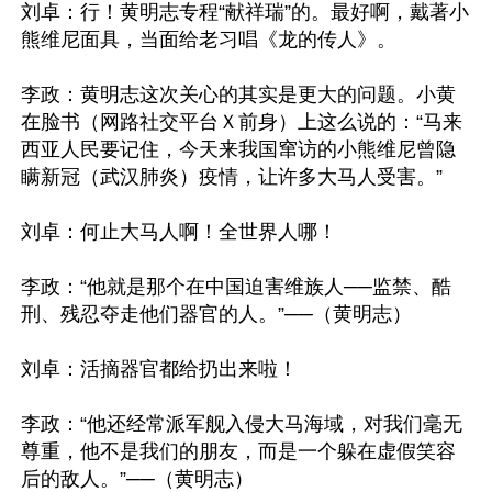
刘卓：行！黄明志专程“献祥瑞”的。最好啊，戴著小
熊维尼面具，当面给老习唱《龙的传人》。

李政：黄明志这次关心的其实是更大的问题。小黄
在脸书（网路社交平台Ｘ前身）上这么说的：“马来
西亚人民要记住，今天来我国窜访的小熊维尼曾隐
瞒新冠（武汉肺炎）疫情，让许多大马人受害。”

刘卓：何止大马人啊！全世界人哪！

李政：“他就是那个在中国迫害维族人──监禁、酷
刑、残忍夺走他们器官的人。”──（黄明志）

刘卓：活摘器官都给扔出来啦！

李政：“他还经常派军舰入侵大马海域，对我们毫无
尊重，他不是我们的朋友，而是一个躲在虚假笑容
后的敌人。”──（黄明志）
