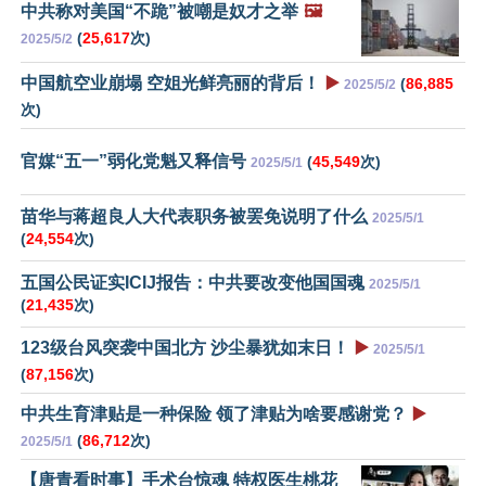
中共称对美国“不跪”被嘲是奴才之举
🖼️
(
25,617
次)
2025/5/2
中国航空业崩塌 空姐光鲜亮丽的背后！
▶️
(
86,885
2025/5/2
次)
官媒“五一”弱化党魁又释信号
(
45,549
次)
2025/5/1
苗华与蒋超良人大代表职务被罢免说明了什么
2025/5/1
(
24,554
次)
五国公民证实ICIJ报告：中共要改变他国国魂
2025/5/1
(
21,435
次)
123级台风突袭中国北方 沙尘暴犹如末日！
▶️
2025/5/1
(
87,156
次)
中共生育津贴是一种保险 领了津贴为啥要感谢党？
▶️
(
86,712
次)
2025/5/1
【唐青看时事】手术台惊魂 特权医生桃花