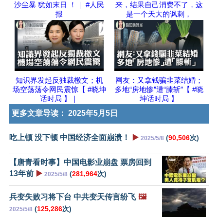
沙尘暴 犹如末日 ！｜ #人民
来，结果自己消费不了，这
报
是一个天大的讽刺，
知识界发起反独裁檄文；机
网友：又拿钱骗韭菜结婚；
场空荡荡令网民震惊【 #晓坤
多地“房地惨”遭“膝斩”【 #晓
话时局 】｜
坤话时局 】
更多文章导读：
2025年5月5日
吃上顿 没下顿 中国经济全面崩溃！
▶️
(
90,506
次)
2025/5/8
【唐青看时事】中国电影业崩盘 票房回到
13年前
▶️
(
281,964
次)
2025/5/8
兵变失败习将下台 中共变天传言纷飞
🖼️
(
125,286
次)
2025/5/8