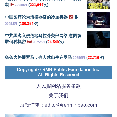
劫
▶️
(
221,949
次)
2025/5/1
中国医疗沦为活摘器官的冷血机器
🖼️
📝
(
100,354
次)
2025/5/1
中共黑客入侵危地马拉外交部网络 意图窃
取何种机密
🖼️
(
24,549
次)
2025/5/1
条条大路通罗马，有人就出生在罗马
(
22,716
次)
2025/5/1
Copyright© RMB Public Foundation Inc.
All Rights Reserved
人民报网站服务条款
关于我们
反馈信箱：
editor@renminbao.com