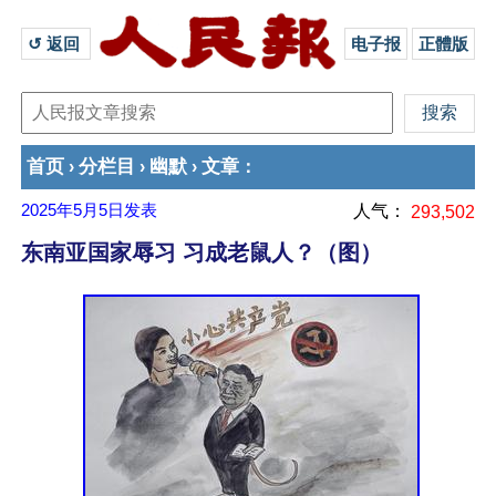
↺ 返回 
电子报
正體版
首页
分栏目
幽默
文章
›
›
›
：
2025年5月5日
发表
人气：
293,502
东南亚国家辱习 习成老鼠人？（图）