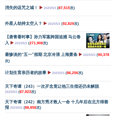
消失的诅咒之城！
▶️
(
87,515
次)
2025/5/3
外星人劫持太空人？
▶️
(
92,829
次)
2025/5/3
【唐青看时事】孙力军案跨国追捕 马云卷
入
▶️
(
271,908
次)
2025/5/3
最惨淡的“五一”假期 北京冷清 上海萧条
▶️
(
90,378
2025/5/3
次)
计划生育亲历者的故事
▶️
(
86,256
次)
2025/5/3
天下奇谭（243）一次歹念竟让他三生偿还仍未解脱
(
87,923
次)
2025/5/3
天下奇谭（242）南方秀才救人一命 十几年后在北方得善
报
(
88,858
次)
2025/5/2