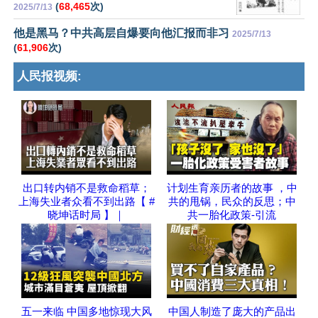
(
68,465
次)
2025/7/13
他是黑马？中共高层自爆要向他汇报而非习
2025/7/13
(
61,906
次)
人民报视频:
出口转内销不是救命稻草；
计划生育亲历者的故事 ，中
上海失业者众看不到出路【 #
共的甩锅，民众的反思；中
晓坤话时局 】｜
共一胎化政策-引流
五一来临 中国多地惊现大风
中国人制造了庞大的产品出