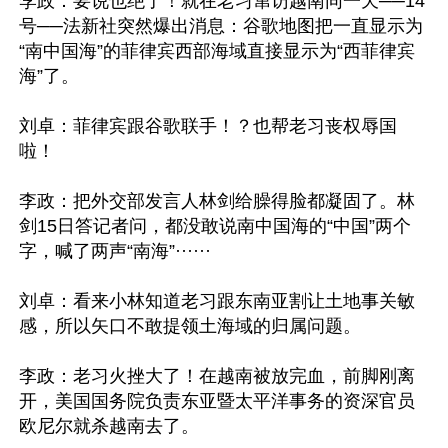
李政：要说也绝了！就在老习窜访越南同一天──14
号──法新社突然爆出消息：谷歌地图把一直显示为
“南中国海”的菲律宾西部海域直接显示为“西菲律宾
海”了。

刘卓：菲律宾跟谷歌联手！？也帮老习丧权辱国
啦！

李政：把外交部发言人林剑给臊得脸都凝固了。林
剑15日答记者问，都没敢说南中国海的“中国”两个
字，喊了两声“南海”······

刘卓：看来小林知道老习跟东南亚割让土地事关敏
感，所以矢口不敢提领土海域的归属问题。

李政：老习火挫大了！在越南被放完血，前脚刚离
开，美国国务院负责东亚暨太平洋事务的资深官员
欧尼尔就杀越南去了。
