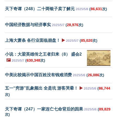
天下奇谭（248）二十两银子卖了解元
(
86,631
次)
2025/5/8
中国经济数据与经济事实
(
28,976
次)
2025/5/7
上海大萧条 各行业面临崩盘！
▶️
(
85,020
次)
2025/5/7
小说：大梁英雄传之王者归来（8） 盛会2
🖼️
(
630,348
次)
2025/5/7
中美比较揭示中国百姓没有钱难消费
(
26,086
次)
2025/5/6
五一“穷游”乱象频出 全是坑 游客哭晕！
▶️
(
86,744
2025/5/6
次)
天下奇谭（247）一家连亡七命背后的因果
(
89,829
2025/5/6
次)