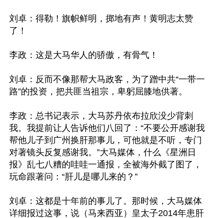
刘卓：得勒！旗帜鲜明，掷地有声！黄明志太赞
了！

李政：这是大马华人的骄傲，有骨气！

刘卓：反而不像那帮大马政客，为了蹭中共“一带一
路”的投资，把共匪当祖宗，卑躬屈膝地供著。

李政：总书记表示，大马苏丹依布拉欣没少背刺
我。我提前让人告诉他们八回了：“不要公开感谢我
帮他儿子到广州换肝那事儿，可他就是不听，专门
对著镜头反复感谢我。”大马媒体，什么《星洲日
报》乱七八糟的哇哇一通报，全被海外截了图了，
玩命跟著问：“肝儿是哪儿来的？”

刘卓：这都是十年前的事儿了。那时候，大马媒体
详细报过这事，说（马来西亚）皇太子2014年患肝