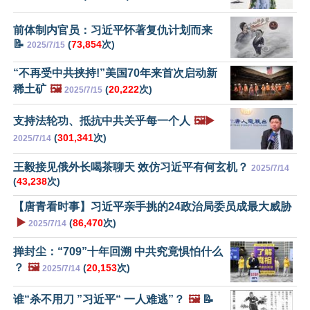
前体制内官员：习近平怀著复仇计划而来
📝
(
73,854
次)
2025/7/15
“不再受中共挟持!”美国70年来首次启动新
稀土矿
🖼️
(
20,222
次)
2025/7/15
支持法轮功、抵抗中共关乎每一个人
🖼️▶️
(
301,341
次)
2025/7/14
王毅接见俄外长喝茶聊天 效仿习近平有何玄机？
2025/7/14
(
43,238
次)
【唐青看时事】习近平亲手挑的24政治局委员成最大威胁
▶️
(
86,470
次)
2025/7/14
掸封尘：“709”十年回溯 中共究竟惧怕什么
？
🖼️
(
20,153
次)
2025/7/14
谁“杀不用刀 ”习近平“ 一人难逃”？
🖼️
📝