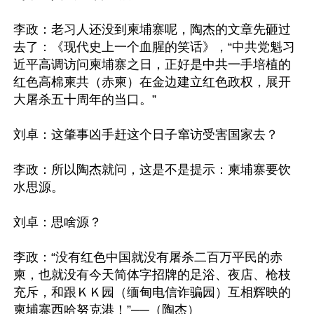
李政：老习人还没到柬埔寨呢，陶杰的文章先砸过
去了：《现代史上一个血腥的笑话》，“中共党魁习
近平高调访问柬埔寨之日，正好是中共一手培植的
红色高棉柬共（赤柬）在金边建立红色政权，展开
大屠杀五十周年的当口。”

刘卓：这肇事凶手赶这个日子窜访受害国家去？

李政：所以陶杰就问，这是不是提示：柬埔寨要饮
水思源。

刘卓：思啥源？

李政：“没有红色中国就没有屠杀二百万平民的赤
柬，也就没有今天简体字招牌的足浴、夜店、枪枝
充斥，和跟ＫＫ园（缅甸电信诈骗园）互相辉映的
柬埔寨西哈努克港！”──（陶杰）
