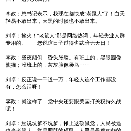
李政：总书记表示，我现在都快成“老鼠人”了！白天
轻易不敢出来，天黑的时候也不敢出来。

刘卓：挫火！“老鼠人”那是网络热词，年轻失业人群
专用的。······您说这日子过得也忒暗无天日！

李政：昼夜颠倒，昏头胀脑。有班上的，黑眼圈像
熊猫；没班上的，灰灰脸像枭鸟······

刘卓：反正说一千道一万，年轻人连个工作都没
有，怎么活呀！

李政：就这样了，党中央还要跟美国打关税持久战
呢！

刘卓：您说坑爹不坑爹，摊上这硕鼠党，人民被逼
也当老鼠人。党是肥胖的硕鼠，人民是骨瘦如柴的