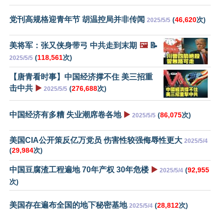
党刊高规格迎青年节 胡温控局并非传闻
(
46,620
次)
2025/5/5
美将军：张又侠身带弓 中共走到末期
🖼️
📝
(
118,561
次)
2025/5/5
【唐青看时事】中国经济撑不住 美三招重
击中共
▶️
(
276,688
次)
2025/5/5
中国经济有多糟 失业潮席卷各地
▶️
(
86,075
次)
2025/5/5
美国CIA公开策反亿万党员 伤害性较强侮辱性更大
2025/5/4
(
29,984
次)
中国豆腐渣工程遍地 70年产权 30年危楼
▶️
(
92,955
2025/5/4
次)
美国存在遍布全国的地下秘密基地
(
28,812
次)
2025/5/4