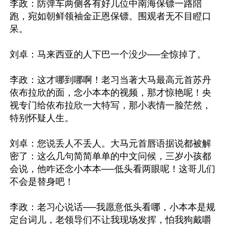
李政：防弹车两侧各有好几位中南海保镖一路陪
跑，宛如朝鲜领袖金正恩保镖。围观者无不目瞪口
呆。

刘卓：马来西亚的人下巴一个没少──全惊掉了。

李政：这才哪到哪啊！老习当著大马最高元首苏丹
依布拉欣的面，念小本本的视频，那才惊艳呢！央
视专门给依布拉欣一大特写，那小表情一脸茫然，
特别怀疑人生。

刘卓：您说丢人不丢人。大马元首唇语据说都被解
密了：这么几句简简单单的中文问候，三岁小孩都
会说，他咋还念小本本──低头看两眼呢！这哥儿们
不会是替身吧！

李政：老习心说话──我愿意低头看哪，小本本是规
定台词儿，老领导们不让我现场发挥，怕我狗戴嚼