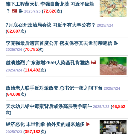
雅下工程蕴天机 李强自断龙脉 习近平应劫
？
🖼️
📝
(
72,620
次)
2025/7/25
7月底召开政治局会议 习近平有大事公布？
2025/7/24
(
62,687
次)
李克强最后遗言首度公开 密友保存其去世前亲笔信 📝
(
70,785
次)
2025/7/24
越演越烈 广东激增2659人染基孔肯雅热
🖼️
(
114,492
次)
2025/7/24
政治老人联手反对派政变 总书记一夜之间下台
2025/7/24
(
64,008
次)
天水幼儿铅中毒案背后或涉高层明争暗斗
(
46,852
2025/7/23
次)
经济恶化 末世乱象 偷外卖的越来越多
▶️
(
357,182
次)
2025/7/23