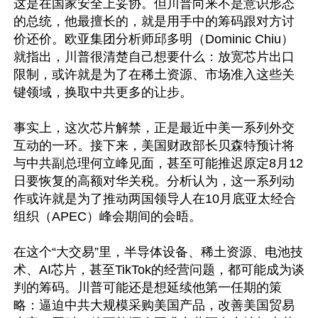
这是在国家安全上妥协。但川普向来不是意识形态
的总统，他最擅长的，就是用手中的筹码跟对方讨
价还价。欧亚集团分析师邱多明（Dominic Chiu）
就指出，川普很清楚自己想要什么：放宽芯片出口
限制，或许就是为了在稀土资源、市场准入这些关
键领域，换取中共更多的让步。

事实上，这次芯片解禁，正是最近中美一系列外交
互动的一环。接下来，美国财政部长贝森特预计将
与中共副总理何立峰见面，甚至可能推迟原定8月12
日要恢复的高额对华关税。分析认为，这一系列动
作或许就是为了推动两国领导人在10月底亚太经合
组织（APEC）峰会期间的会晤。

在这个“大交易”里，半导体设备、稀土资源、电池技
术、AI芯片，甚至TikTok的经营问题，都可能成为谈
判的筹码。川普可能还是想延续他第一任期的策
略：逼迫中共大规模采购美国产品，改善美国贸易