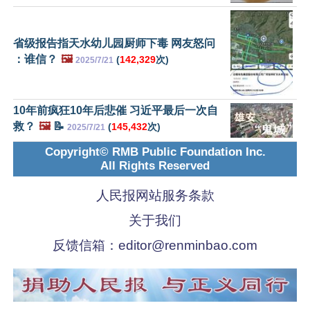
省级报告指天水幼儿园厨师下毒 网友怒问
：谁信？
🖼️
(
142,329
次)
2025/7/21
10年前疯狂10年后悲催 习近平最后一次自
救？
🖼️
📝
(
145,432
次)
2025/7/21
Copyright© RMB Public Foundation Inc.
All Rights Reserved
人民报网站服务条款
关于我们
反馈信箱：
editor@renminbao.com