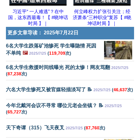
习近平“ 一人难逃”？在中
何立峰权力扩张引关注；经
国，这东西最毒！【 #晓坤话
济萧条“三种职业”复苏【 #晓
时局 】｜
坤话时局 】｜
更多文章导读：
2025年7月22日
6名大学生跌落矿池惨死 学生曝隐情 死因
不单纯
🖼️
(
119,709
次)
2025/7/25
6名大学生救援时间线曝光 死的太惨！网友骂翻
2025/7/25
(
87,238
次)
六名大学生惨死又被官媒轻描淡写了 📝
(
46,637
次)
2025/7/25
今年北戴河会议不寻常 哪位元老会坐镇？ 📝
2025/7/25
(
65,727
次)
天下奇谭（315）飞天夜叉
(
87,760
次)
2025/7/25