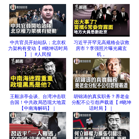
中共官员开始站队；北京权
习近平开罕见高规格会议救
力架构有变动【 #晓坤话时局
房市？李强照片曝光藏玄
】｜ #人民报
机，
王毅凉亭会谈、台湾冲击联
胡锦涛的真实职务？养老金
合国！中共政局恐现大地震
分配不公引怨声载道【 #晓坤
【中南海解码】｜
话时局 】｜