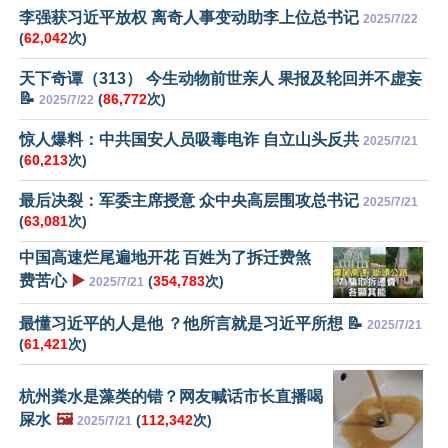
李强获习近平放权 离奇人事变动助李上位总书记
2025/7/22
(
62,042
次)
天下奇谭（313） 今生动物前世亲人 果报及轮回并不虚妄
📝
(
86,772
次)
2025/7/22
惊人爆料：中共国安人员吸毒电诈 自立山头反共
2025/7/21
(
60,213
次)
最后决裂：军委主席授意 众中央高层围攻总书记
2025/7/21
(
63,081
次)
中国高速烂尾遍地开花 百姓为了拆迁费煞
费苦心
▶️
(
354,783
次)
2025/7/21
最懂习近平的人是他 ？他所言就是习近平所想 📝
2025/7/21
(
61,421
次)
杭州粪水是藻类的错？网友喊话市长直播喝
屎水
🖼️
(
112,342
次)
2025/7/21