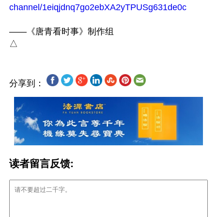
channel/1eiqjdnq7go2ebXA2yTPUSg631de0c
——《唐青看时事》制作组

分享到：
读者留言反馈: