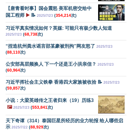
【唐青看时事】国会震怒 美军机密交给中
国工程师
▶️
📝
(
354,214
次)
2025/7/23
习近平真实情况如何？英媒: 可能只有极少数人知道
(
68,738
次)
2025/7/23
“捏造杭州粪水谣言邵某豪被刑拘”网友怒了
2025/7/23
(
88,110
次)
公安部高层频换人 下一个还是王小洪亲信？
2025/7/23
(
60,964
次)
习近平挥社会主义铁拳 香港四大家族被收拾 📝
2025/7/23
(
59,857
次)
小说：大梁英雄传之王者归来（19）历练3
🖼️
(
553,841
次)
2025/7/23
天下奇谭（314）泰国巨星所经历的业力轮报 给人哪些启
示
(
88,929
次)
2025/7/22