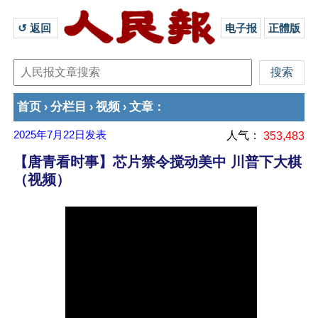
↺ 返回 
电子报
正體版
首页
分栏目
视频
文章
›
›
›
：
2025年7月22日
发表
人气：
353,483
【唐青看时事】芯片禁令搅动美中 川普下大棋
（视频）