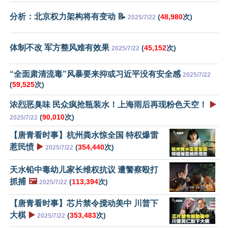
分析：北京权力架构将有变动 📝
(
48,980
次)
2025/7/22
体制不改 军方整风难有效果
(
45,152
次)
2025/7/22
“全面肃清流毒”风暴要来抑或习近平没有安全感
2025/7/22
(
59,525
次)
浓烈恶臭味 民众疯抢瓶装水！上海雨后再现粉色天空！
▶️
(
90,010
次)
2025/7/22
【唐青看时事】杭州粪水惊全国 特权爆雷
惹民愤
▶️
(
354,440
次)
2025/7/22
天水铅中毒幼儿家长维权抗议 遭警察殴打
抓捕
🖼️
(
113,394
次)
2025/7/22
【唐青看时事】芯片禁令搅动美中 川普下
大棋
▶️
(
353,483
次)
2025/7/22