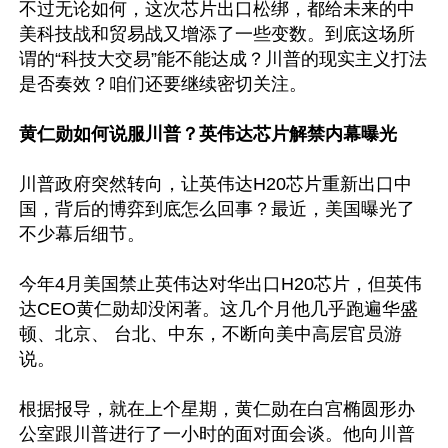
不过无论如何，这次芯片出口松绑，都给未来的中
美科技战和贸易战又增添了一些变数。到底这场所
谓的“科技大交易”能不能达成？川普的现实主义打法
是否奏效？咱们还要继续密切关注。

黄仁勋如何说服川普？英伟达芯片解禁内幕曝光
川普政府突然转向，让英伟达H20芯片重新出口中
国，背后的博弈到底怎么回事？最近，美国曝光了
不少幕后细节。

今年4月美国禁止英伟达对华出口H20芯片，但英伟
达CEO黄仁勋却没闲著。这几个月他几乎跑遍华盛
顿、北京、 台北、中东，不断向美中高层官员游
说。

根据报导，就在上个星期，黄仁勋在白宫椭圆形办
公室跟川普进行了一小时的面对面会谈。他向川普