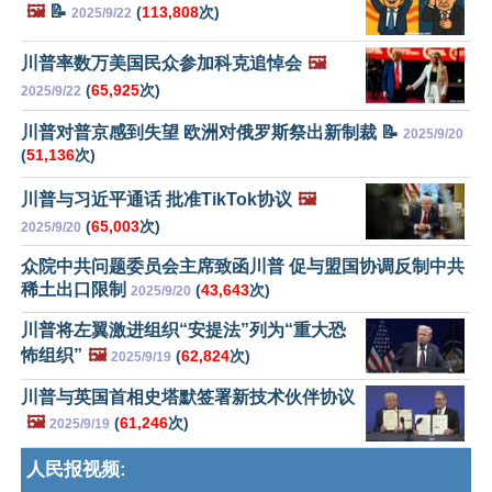
🖼️
📝
(
113,808
次)
2025/9/22
川普率数万美国民众参加科克追悼会
🖼️
(
65,925
次)
2025/9/22
川普对普京感到失望 欧洲对俄罗斯祭出新制裁 📝
2025/9/20
(
51,136
次)
川普与习近平通话 批准TikTok协议
🖼️
(
65,003
次)
2025/9/20
众院中共问题委员会主席致函川普 促与盟国协调反制中共
稀土出口限制
(
43,643
次)
2025/9/20
川普将左翼激进组织“安提法”列为“重大恐
怖组织”
🖼️
(
62,824
次)
2025/9/19
川普与英国首相史塔默签署新技术伙伴协议
🖼️
(
61,246
次)
2025/9/19
人民报视频: