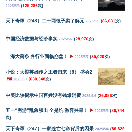
(
125,286
次)
2025/5/8
天下奇谭（248）二十两银子卖了解元
(
86,631
次)
2025/5/8
中国经济数据与经济事实
(
28,976
次)
2025/5/7
上海大萧条 各行业面临崩盘！
▶️
(
85,020
次)
2025/5/7
小说：大梁英雄传之王者归来（8） 盛会2
🖼️
(
630,348
次)
2025/5/7
中美比较揭示中国百姓没有钱难消费
(
26,086
次)
2025/5/6
五一“穷游”乱象频出 全是坑 游客哭晕！
▶️
(
86,744
2025/5/6
次)
天下奇谭（247）一家连亡七命背后的因果
(
89,829
2025/5/6