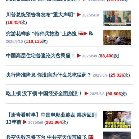
川普总统预告将发布“重大声明”
▶️
2025/5/10
(
18,454
次)
穷游花样多 “特种兵旅游”上热搜
🖼️▶️
📝
(
110,115
次)
2025/5/10
中国高层住宅普遍沦为贫民窟！
▶️
(
88,400
次)
2025/5/9
央行降准降息 你没病为什么总吃猛药？
(
25,326
次)
2025/5/9
吃上顿 没下顿 中国经济全面崩溃！
▶️
(
90,506
次)
2025/5/8
【唐青看时事】中国电影业崩盘 票房回到
13年前
▶️
(
281,964
次)
2025/5/8
兵变失败习将下台 中共变天传言纷飞
🖼️