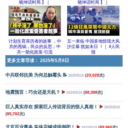
晓坤话时局 】｜
晓坤话时局 】｜
计划生育亲历者的故事 ，中
五一来临 中国多地惊现大风
共的甩锅，民众的反思；中
沙尘暴 犹如末日 ！｜ #人民
共一胎化政策-引流
报
更多文章导读：
2025年5月8日
中共联邻抗美 为何总触霉头 📝
(
23,028
次)
2025/5/10
地震预言：巧合还是天机？
▶️
(
88,388
次)
2025/5/10
巨人真实存在 探索巨人传说背后的惊人真相！
▶️
2025/5/10
(
85,702
次)
北京百业萧条 实体店铺成排倒闭！
▶️
(
89,960
次)
2025/5/10