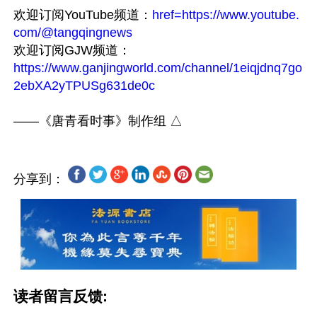
欢迎订阅YouTube频道：
href=https://www.youtube.
com/@tangqingnews
欢迎订阅GJW频道：
https://www.ganjingworld.com/channel/1eiqjdnq7go
2ebXA2yTPUSg631de0c
分享到：
读者留言反馈: