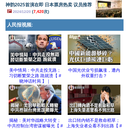
神韵2025首演在即 日本票房热卖 议员推荐
🖼️
(
7,420
次)
2024/12/20
人民报视频:
美中情局：中共走投无路；
中国光伏业亏损飙涨，遭内
习切断繁荣之路 跪就溃【 #
外双重打击？
晓坤话时局 】｜
揭秘：美对华战略大转变；
出口转内销不是救命稻草；
中共控制台湾密谋被曝光【 #
上海失业者众看不到出路【 #