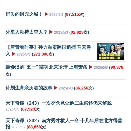
消失的诅咒之城！
▶️
(
87,515
次)
2025/5/3
外星人劫持太空人？
▶️
(
92,829
次)
2025/5/3
【唐青看时事】孙力军案跨国追捕 马云卷
入
▶️
(
271,908
次)
2025/5/3
最惨淡的“五一”假期 北京冷清 上海萧条
▶️
(
90,378
2025/5/3
次)
计划生育亲历者的故事
▶️
(
86,256
次)
2025/5/3
天下奇谭（243）一次歹念竟让他三生偿还仍未解脱
(
87,923
次)
2025/5/3
天下奇谭（242）南方秀才救人一命 十几年后在北方得善
报
(
88,858
次)
2025/5/2