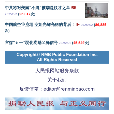
中共称对美国“不跪”被嘲是奴才之举
🖼️
(
25,617
次)
2025/5/2
中国航空业崩塌 空姐光鲜亮丽的背后！
▶️
(
86,885
2025/5/2
次)
官媒“五一”弱化党魁又释信号
(
45,549
次)
2025/5/1
Copyright© RMB Public Foundation Inc.
All Rights Reserved
人民报网站服务条款
关于我们
反馈信箱：
editor@renminbao.com