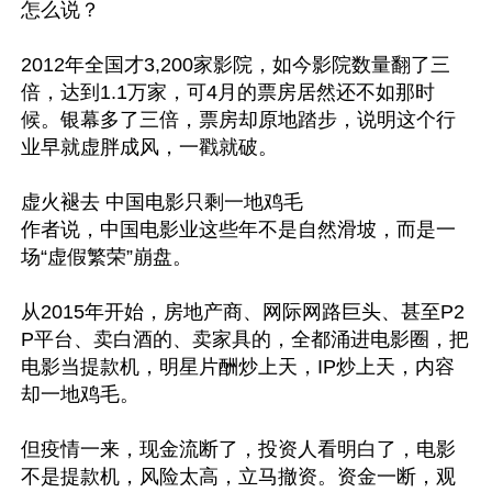
怎么说？

2012年全国才3,200家影院，如今影院数量翻了三
倍，达到1.1万家，可4月的票房居然还不如那时
候。银幕多了三倍，票房却原地踏步，说明这个行
业早就虚胖成风，一戳就破。

虚火褪去 中国电影只剩一地鸡毛

作者说，中国电影业这些年不是自然滑坡，而是一
场“虚假繁荣”崩盘。

从2015年开始，房地产商、网际网路巨头、甚至P2
P平台、卖白酒的、卖家具的，全都涌进电影圈，把
电影当提款机，明星片酬炒上天，IP炒上天，内容
却一地鸡毛。

但疫情一来，现金流断了，投资人看明白了，电影
不是提款机，风险太高，立马撤资。资金一断，观