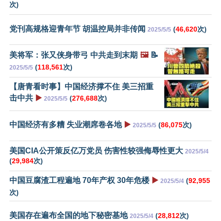
次)
党刊高规格迎青年节 胡温控局并非传闻
(
46,620
次)
2025/5/5
美将军：张又侠身带弓 中共走到末期
🖼️
📝
(
118,561
次)
2025/5/5
【唐青看时事】中国经济撑不住 美三招重
击中共
▶️
(
276,688
次)
2025/5/5
中国经济有多糟 失业潮席卷各地
▶️
(
86,075
次)
2025/5/5
美国CIA公开策反亿万党员 伤害性较强侮辱性更大
2025/5/4
(
29,984
次)
中国豆腐渣工程遍地 70年产权 30年危楼
▶️
(
92,955
2025/5/4
次)
美国存在遍布全国的地下秘密基地
(
28,812
次)
2025/5/4