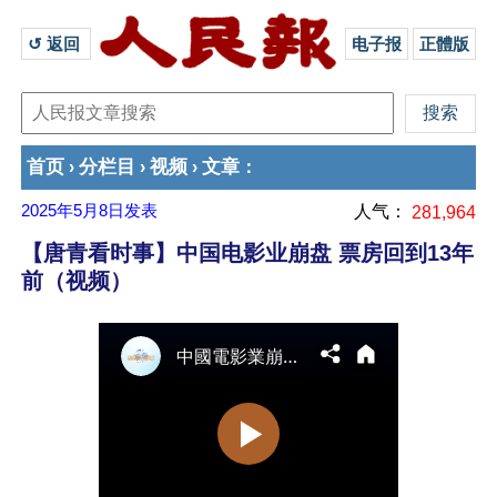
↺ 返回 
电子报
正體版
首页
分栏目
视频
文章
›
›
›
：
2025年5月8日
发表
人气：
281,964
【唐青看时事】中国电影业崩盘 票房回到13年
前（视频）