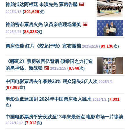
神韵抵达阿根廷 未演先热 票房告罄
🖼️
(
301,629
次)
2025/4/15
神韵密市票房火热 议员亲临现场颁奖
🖼️
(
88,338
次)
2025/3/27
票房低迷 红片《蛟龙行动》宣布撤档
(
89,136
次)
2025/2/16
《哪吒2》票房破百亿背后 倾举国之力打造
的黑神话、新战狼
🖼️
(
6,946
次)
2025/2/15
中国电影票房去年暴跌23% 观众流失3亿人次
2025/1/4
(
87,083
次)
电影业低迷加剧 2024年中国票房收入跳水
(
7,091
2025/1/2
次)
中国电影票房平安夜跌至13年来最低点 电影市场一片惨淡
(
7,012
次)
2024/12/26