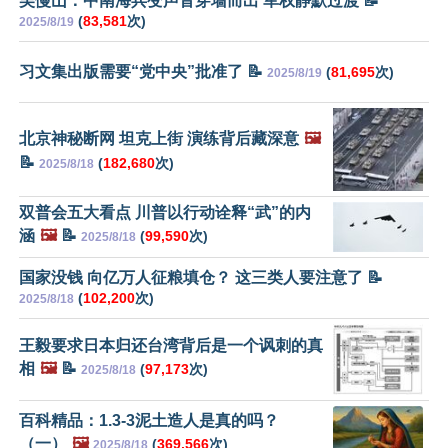
吴慢山：中南海兵变声音穿墙而出 军权静默过渡 📝
(
83,581
次)
2025/8/19
习文集出版需要“党中央”批准了 📝
(
81,695
次)
2025/8/19
北京神秘断网 坦克上街 演练背后藏深意
🖼️
📝
(
182,680
次)
2025/8/18
双普会五大看点 川普以行动诠释“武”的内
涵
🖼️
📝
(
99,590
次)
2025/8/18
国家没钱 向亿万人征粮填仓？ 这三类人要注意了 📝
(
102,200
次)
2025/8/18
王毅要求日本归还台湾背后是一个讽刺的真
相
🖼️
📝
(
97,173
次)
2025/8/18
百科精品：1.3-3泥土造人是真的吗？
（一）
🖼️
(
369,566
次)
2025/8/18