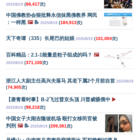
(
68,417
次)
2025/8/19
中国佛教协会狠批释永信抹黑佛教界 网民
：一样黑
🖼️
📝
(
184,913
次)
2025/8/19
天下奇谭（335）长尾巴的姑娘
(
101,004
次)
2025/8/19
百科精品：2.1-1能量是粒子组成的吗？
🖼️
(
371,100
次)
2025/8/19
浙江人大副主任高兴夫落马 其老下属2个月前自首
2025/8/19
(
74,905
次)
【唐青看时事】B-2飞过普京头顶 川普威慑俄中
▶️
(
98,218
次)
2025/8/19
中国女子大闹吉隆坡机场 殴打女移民官被
判刑
🖼️
📝
(
209,381
次)
2025/8/19