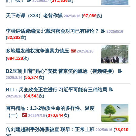
们什么？ 📝
(
371,336
次)
2025/8/17
天下奇谭（333）老翁作祟
(
97,089
次)
2025/8/16
李强讲话透端倪 北戴河密会对习已有结论？ 📝
2025/8/16
(
82,292
次)
多地爆发维权抗争遭暴力镇压
🖼️
2025/8/16
(
684,128
次)
B2压顶 川普“贴心”安抚 普京笑的尴尬（视频链接） 📝
(
55,274
次)
2025/8/16
RTI：兵变政变正在进行 习近平可能有三种结局 📝
(
84,543
次)
2025/8/16
百科精品：1.3-2物质生命的多样性、温度
（一）
🖼️
(
370,644
次)
2025/8/16
传刘建超副手孙海燕被查 联早：正常上班
(
73,010
2025/8/16
次)