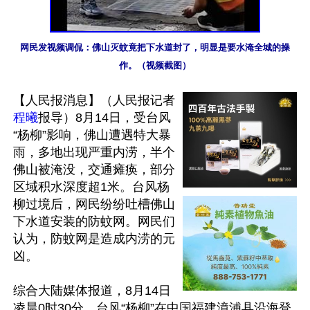
网民发视频调侃：佛山灭蚊竟把下水道封了，明显是要水淹全城的操
作。（视频截图）
【人民报消息】（人民报记者
程曦
报导）8月14日，受台风
“杨柳”影响，佛山遭遇特大暴
雨，多地出现严重内涝，半个
佛山被淹没，交通瘫痪，部分
区域积水深度超1米。台风杨
柳过境后，网民纷纷吐槽佛山
下水道安装的防蚊网。网民们
认为，防蚊网是造成内涝的元
凶。

综合大陆媒体报道，8月14日
凌晨0时30分，台风“杨柳”在中国福建漳浦县沿海登