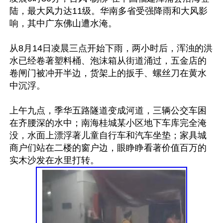
陆，最大风力达11级。华南多省受强降雨和大风影
响，其中广东佛山遭水淹。

从8月14日凌晨三点开始下雨，两小时后，浑浊的洪
水已经卷著塑料桶、泡沫箱从街道涌过，五金店的
卷闸门被冲开半边，货架上的扳手、螺丝刀在黄水
中沉浮。

上午九点，季华五路隧道变成河道，三辆公交车困
在齐腰深的水中；南海桂城某小区地下车库完全淹
没，水面上漂浮著儿童自行车和汽车坐垫；家具城
商户们站在二楼的窗户边，眼睁睁看著价值百万的