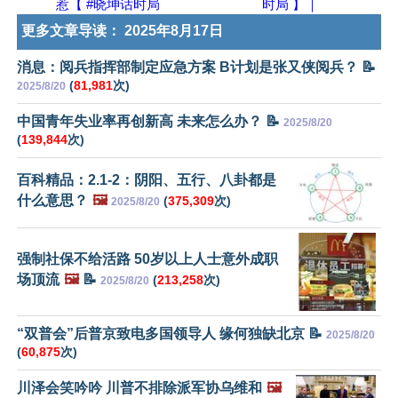
惹【 #晓坤话时局
时局 】｜
更多文章导读：
2025年8月17日
消息：阅兵指挥部制定应急方案 B计划是张又侠阅兵？ 📝
(
81,981
次)
2025/8/20
中国青年失业率再创新高 未来怎么办？ 📝
2025/8/20
(
139,844
次)
百科精品：2.1-2：阴阳、五行、八卦都是
什么意思？
🖼️
(
375,309
次)
2025/8/20
强制社保不给活路 50岁以上人士意外成职
场顶流
🖼️
📝
(
213,258
次)
2025/8/20
“双普会”后普京致电多国领导人 缘何独缺北京 📝
2025/8/20
(
60,875
次)
川泽会笑吟吟 川普不排除派军协乌维和
🖼️