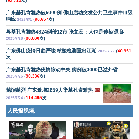
(
92,713
次)
广东基孔肯雅热破6000例 佛山启动突发公共卫生事件Ⅲ级
响应
(
90,657
次)
2025/8/1
粤基孔肯雅热4824例传12市 张文宏：人也是传染源 📝
(
88,866
次)
2025/7/28
广东佛山疫情日趋严峻 核酸检测重出江湖
(
40,951
2025/7/27
次)
广东基孔肯雅热疫情惊动中央 病例破4000已溢外省
(
90,336
次)
2025/7/26
越演越烈 广东激增2659人染基孔肯雅热
🖼️
(
114,495
次)
2025/7/24
人民报视频: