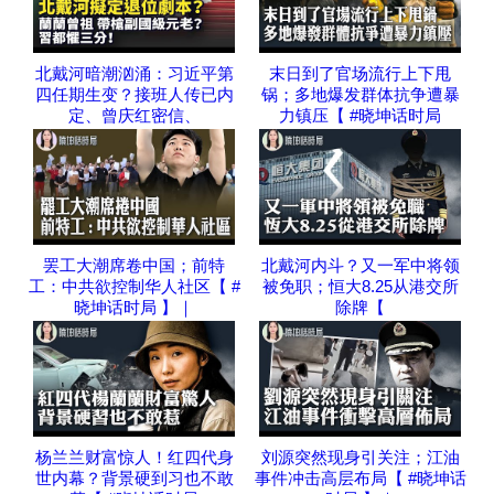
北戴河暗潮汹涌：习近平第
末日到了官场流行上下甩
四任期生变？接班人传已内
锅；多地爆发群体抗争遭暴
定、曾庆红密信、
力镇压【 #晓坤话时局
罢工大潮席卷中国；前特
北戴河内斗？又一军中将领
工：中共欲控制华人社区【 #
被免职；恒大8.25从港交所
晓坤话时局 】｜
除牌【
杨兰兰财富惊人！红四代身
刘源突然现身引关注；江油
世内幕？背景硬到习也不敢
事件冲击高层布局【 #晓坤话