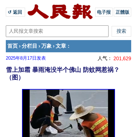
↺ 返回 
电子报
正體版
首页
分栏目
万象
文章
›
›
›
：
2025年8月17日
发表
人气：
201,629
雪上加霜 暴雨淹没半个佛山 防蚊网惹祸？
（图）