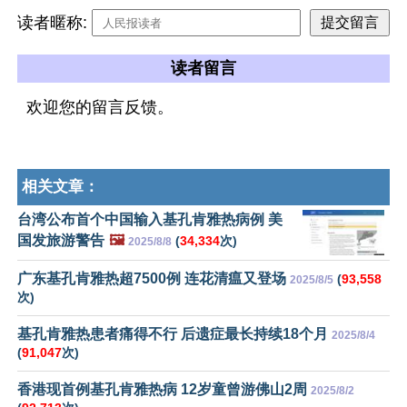
读者暱称:
读者留言
欢迎您的留言反馈。
相关文章：
台湾公布首个中国输入基孔肯雅热病例 美
国发旅游警告
🖼️
(
34,334
次)
2025/8/8
广东基孔肯雅热超7500例 连花清瘟又登场
(
93,558
2025/8/5
次)
基孔肯雅热患者痛得不行 后遗症最长持续18个月
2025/8/4
(
91,047
次)
香港现首例基孔肯雅热病 12岁童曾游佛山2周
2025/8/2