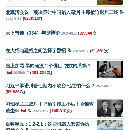
北戴河会议一项决策让中国陷入深渊 主席被迫退居二线 📝
(
82,451
次)
2025/8/18
天下奇谭（334）与鬼辩论
(
97,948
次)
2025/8/17
在大招与猛招之间选择了昏招 📝
(
61,391
次)
2025/8/17
雪上加霜 暴雨淹没半个佛山 防蚊网惹祸？
🖼️
(
201,629
次)
2025/8/17
习近平承诺川普任期内不攻台 他在怕什么？
2025/8/17
(
56,835
次)
习怕杨兰兰成对手把柄？传王小洪下令谁查
谁坐牢
🖼️
📝
(
105,818
次)
2025/8/17
百科精品：1.2-2.1：这些机器人想告诉我