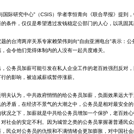
与国际研究中心”（CSIS）学者李恒青向《联合早报》提到
薪的条件，仅仅是希望透过发钱稳定公部门的人心，以巩固其政
议题的台湾两岸关系专家赖荣伟则向“自由亚洲电台”表示：公
，会令他们觉得体制内的人没有一起共度难关。

出，公务员加薪可能引发在私人企业工作的老百姓强烈反对，
行的影响，被迫减薪或暂停涨薪。

板明夫认为，中共政府悄悄的给公务员加薪，负面效果远大于
民的矛盾，在经济不景气的大潮之中，公务员是相对最安全的
的状况之下，加薪就是中共给公务员增加一个保护，老百姓心
，对社会的安定不利。因为城管之类的公务员掌握著普通民众
薪，民众对公务员的仇恨和不满情绪会更加膨胀，对中国社会