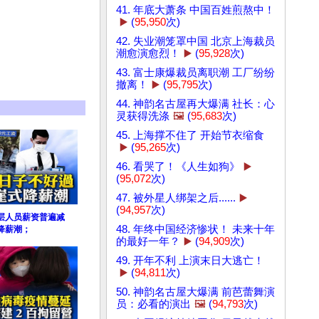
41. 年底大萧条 中国百姓煎熬中！
▶️
(
95,950
次)
42. 失业潮笼罩中国 北京上海裁员
潮愈演愈烈！
▶️
(
95,928
次)
43. 富士康爆裁员离职潮 工厂纷纷
撤离！
▶️
(
95,795
次)
44. 神韵名古屋再大爆满 社长：心
灵获得洗涤
🖼️
(
95,683
次)
45. 上海撑不住了 开始节衣缩食
▶️
(
95,265
次)
46. 看哭了！《人生如狗》
▶️
(
95,072
次)
47. 被外星人绑架之后......
▶️
(
94,957
次)
层人员薪资普遍减
48. 年终中国经济惨状！ 未来十年
降薪潮；
的最好一年？
▶️
(
94,909
次)
49. 开年不利 上演末日大逃亡！
▶️
(
94,811
次)
50. 神韵名古屋大爆满 前芭蕾舞演
员：必看的演出
🖼️
(
94,793
次)