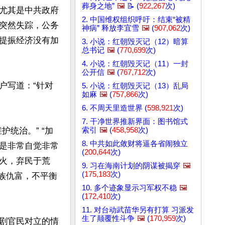
葬身之地”
🖼️
📝 (
922,267
次)
尤其是中共政府
2. 中国维权组织呼吁：结束“被精
突然失踪，公务
神病” 释放李宜雪
🖼️
(
907,062
次)
提振经济没有加
3. 小说：红朝毁灭记（12）暗算
总书记
🖼️
(
770,699
次)
4. 小说：红朝毁灭记（11）一封
公开信
🖼️
(
767,712
次)
户写道：“针对
5. 小说：红朝毁灭记（13）乱局
如麻
🖼️
(
757,866
次)
6. 不周天里造世界 (
598,921
次)
7. 干净世界推新界面：图书馆式
索引
🖼️
(
458,958
次)
统治。” “加
8. 中共如此敛财将逼各省闹独立
稳是非常自觉非常
(
200,644
次)
水火，弃民于荒
9. 习在海南计划的阴谋被揭穿
🖼️
(
175,183
次)
忙族仇富，不平衡
10. 多个迹象显示习军权不稳
🖼️
(
172,410
次)
11. 对台动武苗华另有打算 习派发
生了颠覆性斗争
🖼️
(
170,959
次)
加剧官民对立的情