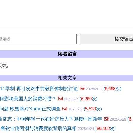
读者留言
反馈。
相关文章
611学制”再引发对中共教育体制的讨论
🖼️
(
6,668
次)
2025/2/11
何影响美国人的消费习惯？
🖼️
(
6,280
次)
2025/2/7
题 欧盟将对Shein正式调查
🖼️
(
5,533
次)
2025/2/5
成新常态：中国年轻一代在经济压力下迎接中国新年
🖼️
(
6
2025/1/29
 餐饮业倒闭潮与消费疲软背后的真相
(
86,102
次)
2025/1/24