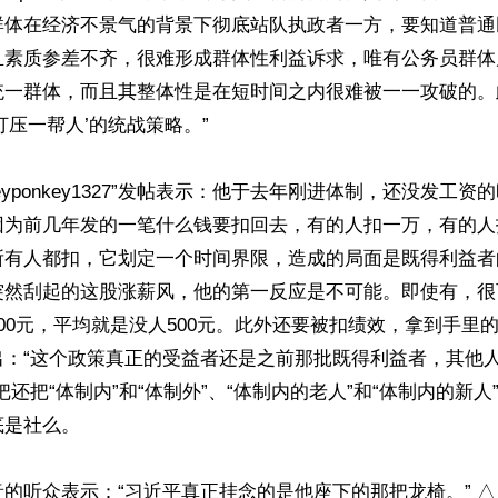
群体在经济不景气的背景下彻底站队执政者一方，要知道普通
且素质参差不齐，很难形成群体性利益诉求，唯有公务员群体
统一群体，而且其整体性是在短时间之内很难被一一攻破的。
打压一帮人’的统战策略。”

keyponkey1327”发帖表示：他于去年刚进体制，还没发工
因为前几年发的一笔什么钱要扣回去，有的人扣一万，有的人
所有人都扣，它划定一个时间界限，造成的局面是既得利益者
然刮起的这股涨薪风，他的第一反应是不可能。即使有，很可
00元，平均就是没人500元。此外还要被扣绩效，拿到手里
出：“这个政策真正的受益者还是之前那批既得利益者，其他
把还把“体制内”和“体制外”、“体制内的老人”和“体制内的新
是社么。

的听众表示：“习近平真正挂念的是他座下的那把龙椅。” △