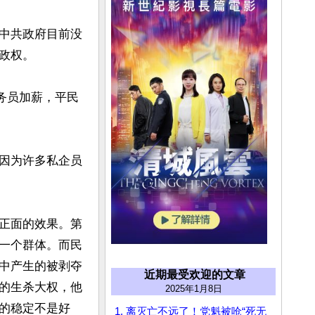
，中共政府目前没
权。

务员加薪，平民
因为许多私企员
正面的效果。第
一个群体。而民
中产生的被剥夺
近期最受欢迎的文章
的生杀大权，他
2025年1月8日
的稳定不是好
1. 离灭亡不远了！党魁被呛“死无