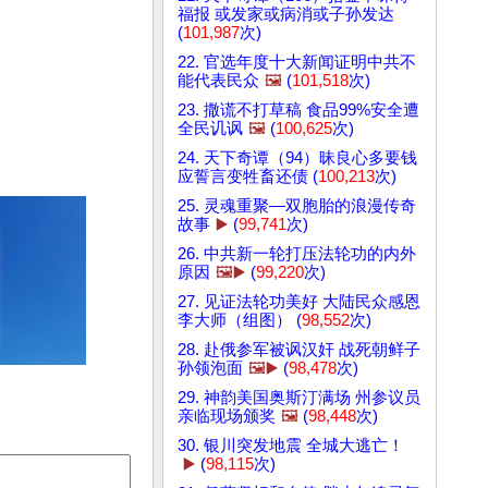
福报 或发家或病消或子孙发达
(
101,987
次)
22. 官选年度十大新闻证明中共不
能代表民众
🖼️
(
101,518
次)
23. 撒谎不打草稿 食品99%安全遭
全民讥讽
🖼️
(
100,625
次)
24. 天下奇谭（94）昧良心多要钱
应誓言变牲畜还债 (
100,213
次)
25. 灵魂重聚—双胞胎的浪漫传奇
故事
▶️
(
99,741
次)
26. 中共新一轮打压法轮功的内外
原因
🖼️▶️
(
99,220
次)
27. 见证法轮功美好 大陆民众感恩
李大师（组图） (
98,552
次)
28. 赴俄参军被讽汉奸 战死朝鲜子
孙领泡面
🖼️▶️
(
98,478
次)
29. 神韵美国奥斯汀满场 州参议员
亲临现场颁奖
🖼️
(
98,448
次)
30. 银川突发地震 全城大逃亡！
▶️
(
98,115
次)