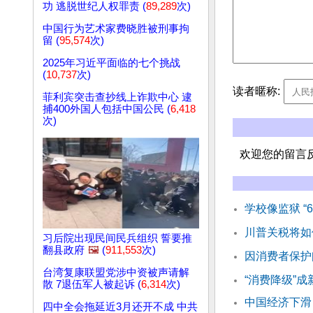
功 逃脱世纪人权罪责 (
89,289
次)
中国行为艺术家费晓胜被刑事拘
留 (
95,574
次)
2025年习近平面临的七个挑战
(
10,737
次)
读者暱称:
菲利宾突击查抄线上诈欺中心 逮
捕400外国人包括中国公民 (
6,418
次)
欢迎您的留言
学校像监狱 “
川普关税将如
习后院出现民间民兵组织 誓要推
翻县政府
🖼️
(
911,553
次)
因消费者保护问
台湾复康联盟党涉中资被声请解
“消费降级”
散 7退伍军人被起诉 (
6,314
次)
中国经济下滑
四中全会拖延近3月还开不成 中共