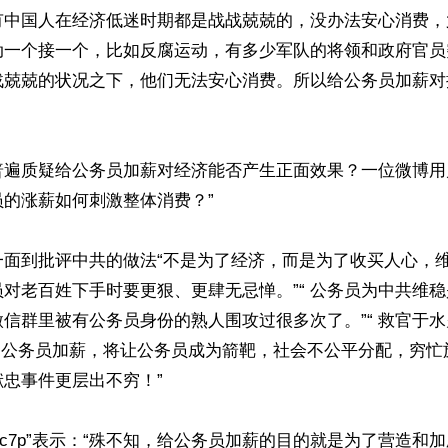
有中国人在经济低迷时期都是战战兢兢的，没办法安心消费，
动一个接一个，比如反腐运动，有多少军队的将领和政府官员
战兢兢的状况之下，他们无法安心消费。所以给公务员加薪对
普遍质疑给公务员加薪对经济能否产生正面效果？一位微博用
的涨薪如何刺激整体消费？”

面到批评中共的做法“不是为了经济，而是为了收买人心，维护
对老百姓下手时要更狠、更肆无忌惮。”“ 公务员为中共维
信群里被有公务员身份的熟人围攻过很多次了。”“ 救官于
0万的公务员加薪，将让公务员成为箭靶，社会不公平分配，穷
忠事件更层出不穷！”

-c7p”表示：“殊不知，给公务员加薪的目的就是为了营造和