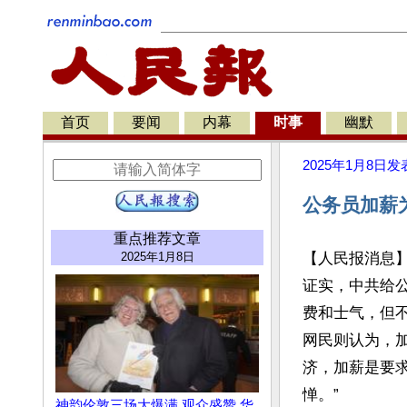
首页
要闻
内幕
时事
幽默
2025年1月8日
发
公务员加薪
重点推荐文章
2025年1月8日
【人民报消息
证实，中共给
费和士气，但
网民则认为，
济，加薪是要
惮。”

神韵伦敦三场大爆满 观众盛赞 华