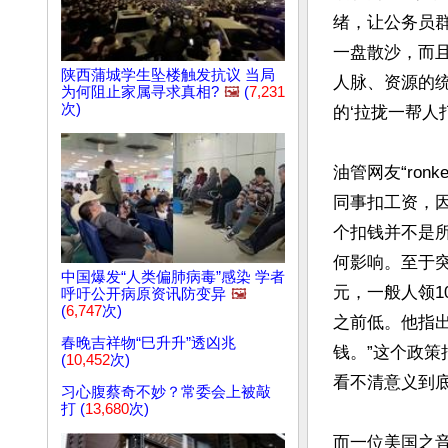
绪，让公务员
一盘散沙，而
陕西蒲城学生坠楼触发抗议 当局
人脉、资源的
为何阻止家属寻求真相?
🖼️
(
7,231
次)
的‘拉拢一帮人
油管网友“ron
同事扣工资，
个扣钱并不是
何影响。至于突
中国爆发“人类偏肺病毒”感染 学者
元，一般人领1
呼吁公开病原资讯防变异
🖼️
(
6,747
次)
之前低。他指
春晚吉祥物“巳升升”透凶兆
钱。”这个政策
(
10,452
次)
看不清意义到底
习心腹蔡奇不妙？常委会上被敲
打 (
13,680
次)
而一位美国之音