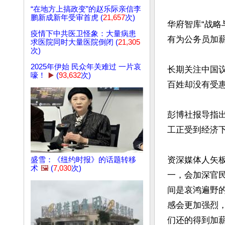
“在地方上搞政变”的赵乐际亲信李
鹏新成新年受审首虎 (
21,657
次)
华府智库“战略
疫情下中共医卫怪象：大量病患
有为公务员加
求医院同时大量医院倒闭 (
21,305
次)
2025年伊始 民众年关难过 一片哀
长期关注中国
嚎！
▶️
(
93,632
次)
百姓却没有受惠
彭博社报导指
工正受到经济下
资深媒体人矢
盛雪：《纽约时报》的话题转移
术
🖼️
(
7,030
次)
一，会加深官
间是哀鸿遍野
感会更加强烈
们还的得到加