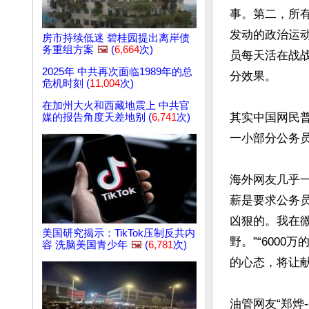
事。第二，所
发动的政治运
房市持续低迷 碧桂园提出离岸债
务重组方案
🖼️
(
6,664
次)
员每天活在战
2025年 中共再次面临1989年的总
分效果。

危机时刻 (
11,004
次)
在加州大火和西藏地震上 中共官
其实中国网民
媒的报告角度天差地别 (
6,741
次)
一小部分公务员
海外网友几乎一
薪是要求公务员
凶狠的。我在微
美国研究揭示：TikTok压制反共内
野。”“600
容 洗脑美国青少年
🖼️
(
6,781
次)
的心态，将让献
油管网友“郑烨