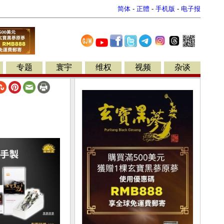
简体
-
正體
-
手机版
-
电子报
专题
寰宇
维权
视频
杂谈