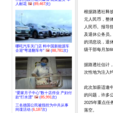
人献花
🖼️
(
89,467
次)
根据路透社释放
元人民币，整体
人民币。报导
及退休公务员。
的消息说，退休
哪吒汽车关门店 料中国新能源车
级干部每月加60
企迎“弯道翻车年”
🖼️
(
88,781
次)
据路透社估计，
次性地为注入约1
此次加薪适逢
“爱家月子中心”数十店停业 产妇付
的问题，许多
款“打水漂”
🖼️
(
85,991
次)
2025年重点
三名德国公民被指控为中共从事
间谍活动 (
6,187
次)
落空。
