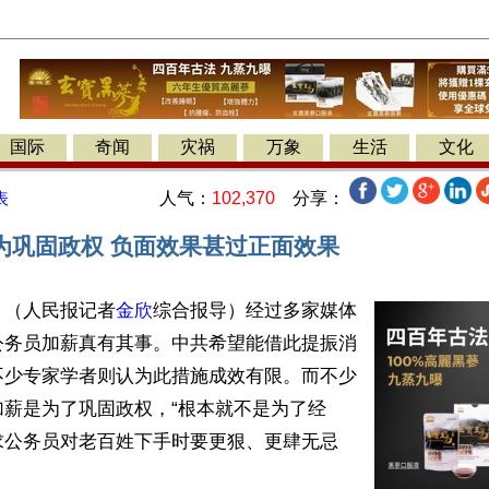
国际
奇闻
灾祸
万象
生活
文化
人气：
102,370
分享：
表
为巩固政权 负面效果甚过正面效果
】（人民报记者
金欣
综合报导）经过多家媒体
公务员加薪真有其事。中共希望能借此提振消
不少专家学者则认为此措施成效有限。而不少
加薪是为了巩固政权，“根本就不是为了经
求公务员对老百姓下手时要更狠、更肆无忌