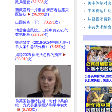
政局乱套 (
62,636
次)
美中体制对决
西藏震后一片废墟 亲历者披露灾
中国春运启动
区惨状
▶️
(
96,999
次)
从轻视消费到
出国传奇（下） (
79,271
次)
中共为求续命
地震疫瘟民抗……给中共2025气
数把把脉 (
22,758
次)
微信禁文《2018-2024中国无差别
杀人案件总结分析》 (
7,489
次)
揭秘2025 你无法忽视的预言
▶️
(
93,010
次)
公务员加薪为巩固政
认反腐失败；陕西人
前英国首相特拉斯：对付中共的
唯一方式是展示经济和军事实力
🖼️
(
6,780
次)