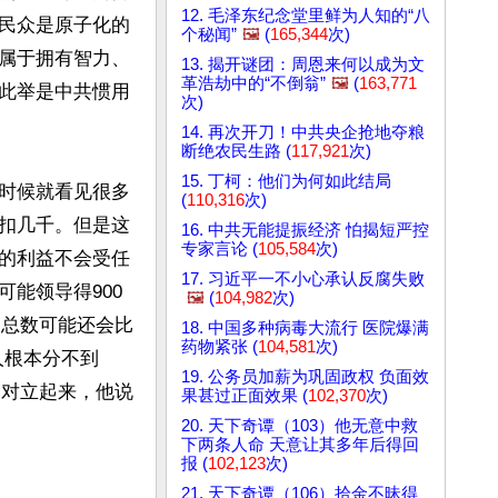
12. 毛泽东纪念堂里鲜为人知的“八
民众是原子化的
个秘闻”
🖼️
(
165,344
次)
属于拥有智力、
13. 揭开谜团：周恩来何以成为文
革浩劫中的“不倒翁”
🖼️
(
163,771
此举是中共惯用
次)
14. 再次开刀！中共央企抢地夺粮
断绝农民生路 (
117,921
次)
15. 丁柯：他们为何如此结局
资的时候就看见很多
(
110,316
次)
扣几千。但是这
16. 中共无能提振经济 怕揭短严控
专家言论 (
105,584
次)
的利益不会受任
17. 习近平一不小心承认反腐失败
能领导得900
🖼️
(
104,982
次)
的总数可能还会比
18. 中国多种病毒大流行 医院爆满
药物紧张 (
104,581
次)
人根本分不到
19. 公务员加薪为巩固政权 负面效
人”对立起来，他说
果甚过正面效果 (
102,370
次)
20. 天下奇谭（103）他无意中救
下两条人命 天意让其多年后得回
报 (
102,123
次)
21. 天下奇谭（106）拾金不昧得