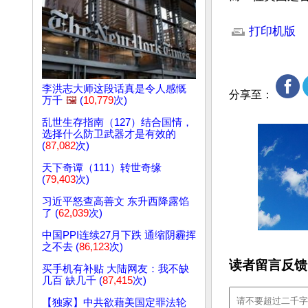
文章网址: http://w
打印机版
李洪志大师这段话真是令人感慨
分享至：
万千
🖼️
(
10,779
次)
乱世生存指南（127）结合国情，
选择什么防卫武器才是有效的
(
87,082
次)
天下奇谭（111）转世奇缘
(
79,403
次)
习近平怒查高善文 东升西降露馅
了 (
62,039
次)
中国PPI连续27月下跌 通缩阴霾挥
之不去 (
86,123
次)
读者留言反馈
买手机有补贴 大陆网友：我不缺
几百 缺几千 (
87,415
次)
【独家】中共欲藉美国定罪法轮