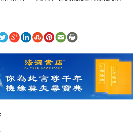
ww.renminbao.com/rmb/articles/2025/1/8/87857.html
: