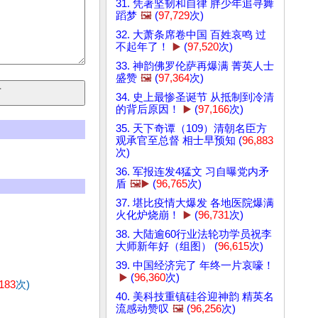
31. 凭著坚韧和自律 胖少年追寻舞
蹈梦
🖼️
(
97,729
次)
32. 大萧条席卷中国 百姓哀鸣 过
不起年了！
▶️
(
97,520
次)
33. 神韵佛罗伦萨再爆满 菁英人士
盛赞
🖼️
(
97,364
次)
34. 史上最惨圣诞节 从抵制到冷清
的背后原因！
▶️
(
97,166
次)
35. 天下奇谭（109）清朝名臣方
观承官至总督 相士早预知 (
96,883
次)
36. 军报连发4猛文 习自曝党内矛
盾
🖼️▶️
(
96,765
次)
37. 堪比疫情大爆发 各地医院爆满
火化炉烧崩！
▶️
(
96,731
次)
38. 大陆逾60行业法轮功学员祝李
大师新年好（组图） (
96,615
次)
39. 中国经济完了 年终一片哀嚎！
▶️
(
96,360
次)
,183
次)
40. 美科技重镇硅谷迎神韵 精英名
流感动赞叹
🖼️
(
96,256
次)