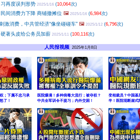
 习再度误判形势
(
10,064
次)
2025/1/16
 民间消费力下降 商铺撤摊位
🖼️
(
6,984
次)
2025/1/16
刺激消费，中共管经济“像坐碰碰车”
🖼️
(
6,796
次)
2025/1/12
 硬著头皮给公务员加薪
(
100,116
次)
2025/1/11
人民报视频
2025年1月8日
权；下属不忠习承
医院爆满！多种病毒大流行；被夺权？
变相裁员？中国基
怒了！
中共全军训令不提习；内外交困！
半！医院现断崖式