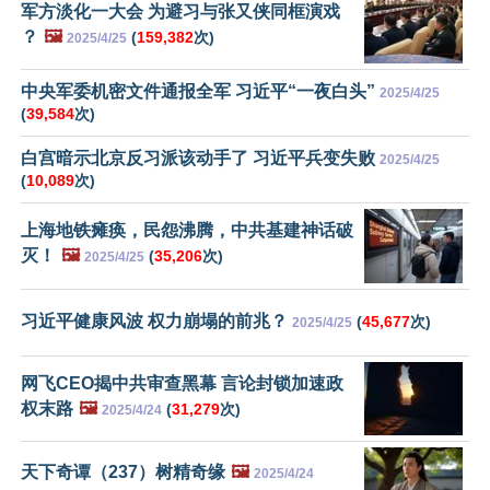
军方淡化一大会 为避习与张又侠同框演戏
？
🖼️
(
159,382
次)
2025/4/25
中央军委机密文件通报全军 习近平“一夜白头”
2025/4/25
(
39,584
次)
白宫暗示北京反习派该动手了 习近平兵变失败
2025/4/25
(
10,089
次)
上海地铁瘫痪，民怨沸腾，中共基建神话破
灭！
🖼️
(
35,206
次)
2025/4/25
习近平健康风波 权力崩塌的前兆？
(
45,677
次)
2025/4/25
网飞CEO揭中共审查黑幕 言论封锁加速政
权末路
🖼️
(
31,279
次)
2025/4/24
天下奇谭（237）树精奇缘
🖼️
2025/4/24