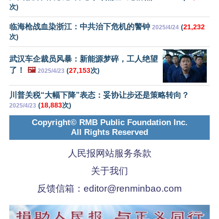
次)
临海枪战血染浙江：中共治下危机的警钟
(
21,232
2025/4/24
次)
武汉车企裁员风暴：新能源梦碎，工人绝望
了！
🖼️
(
27,153
次)
2025/4/23
川普关税“大幅下降”表态：妥协让步还是策略转向？
(
18,883
次)
2025/4/23
Copyright© RMB Public Foundation Inc.
All Rights Reserved
人民报网站服务条款
关于我们
反馈信箱：
editor@renminbao.com