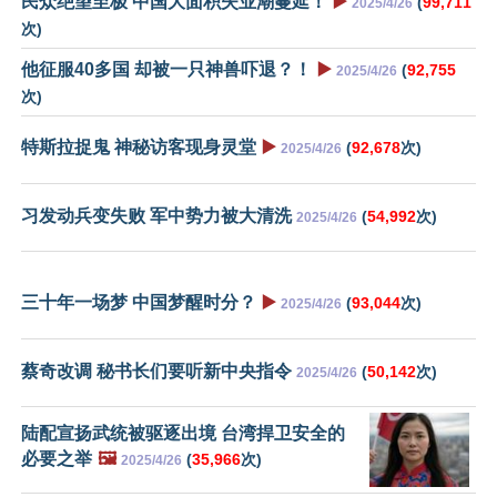
民众绝望至极 中国大面积失业潮蔓延！
▶️
(
99,711
2025/4/26
次)
他征服40多国 却被一只神兽吓退？！
▶️
(
92,755
2025/4/26
次)
特斯拉捉鬼 神秘访客现身灵堂
▶️
(
92,678
次)
2025/4/26
习发动兵变失败 军中势力被大清洗
(
54,992
次)
2025/4/26
三十年一场梦 中国梦醒时分？
▶️
(
93,044
次)
2025/4/26
蔡奇改调 秘书长们要听新中央指令
(
50,142
次)
2025/4/26
陆配宣扬武统被驱逐出境 台湾捍卫安全的
必要之举
🖼️
(
35,966
次)
2025/4/26