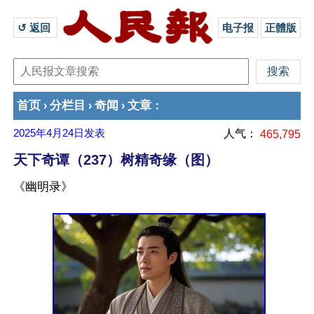
↺ 返回 
电子报
正體版
首页
分栏目
奇闻
文章
›
›
›
：
2025年4月24日
发表
人气：
465,795
天下奇谭（237）树精奇缘（图）
《幽明录》