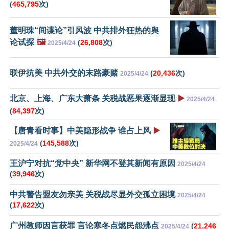
(
465,795
次)
董明珠“间谍论”引风波 中共排外狂热的舆
论试探
🖼️
(
26,808
次)
2025/4/24
联伊抗美 中共外交的末路豪赌
(
20,436
次)
2025/4/24
北京、上海、广东大萧条 关税战恶果逐渐显现
▶️
2025/4/24
(
84,397
次)
【唐青看时事】中美隐形战争 谁占上风
▶️
(
145,588
次)
2025/4/24
王沪宁对抗“党中央” 新华网不登其新闻有原因
2025/4/24
(
39,946
次)
中共警告盟友勿亲美 关税战尽显外交孤立困境
2025/4/24
(
17,622
次)
广州教师因言获罪 言论寒冬点燃民怨沸点
(
21,246
2025/4/24