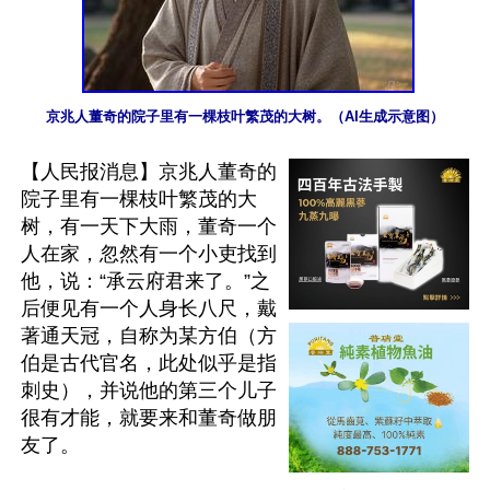
京兆人董奇的院子里有一棵枝叶繁茂的大树。（AI生成示意图）
【人民报消息】京兆人董奇的
院子里有一棵枝叶繁茂的大
树，有一天下大雨，董奇一个
人在家，忽然有一个小吏找到
他，说：“承云府君来了。”之
后便见有一个人身长八尺，戴
著通天冠，自称为某方伯（方
伯是古代官名，此处似乎是指
刺史），并说他的第三个儿子
很有才能，就要来和董奇做朋
友了。
