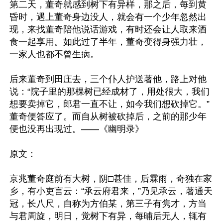
第二天，董奇就感到树下有异样，那之后，每到黄
昏时，遇上董奇身边没人，就会有一个少年忽然出
现，来找董奇陪他说话游戏，有时还会让人取来酒
食一起享用。如此过了半年，董奇变得身强力壮，
一家人也都不曾生病。

后来董奇到田庄去，三个仆人护送著他，路上对他
说：“院子里的那棵树已经成材了，用处很大，我们
想要卖掉它，郎君一直不让，如今我们想砍掉它。”
董奇便答应了。而自从树被砍掉后，之前的那少年
便也没再出现过。——《幽明录》

原文：

京兆董奇庭前有大树，阴□甚佳，后霖雨，奇独在家
乡，有小吏言云：“承云府君来，”乃见承云，著通天
冠，长八尺，自称为方伯某，第三子有隽才，方当
与君周旋，明日，觉树下有异，每晡后无人，辄有