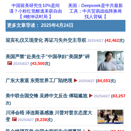
中国留美研究生10%是间
美国：Deepseek是中共最新
谍？小粉红觉醒逃美获自由
工具；中共贸易战临阵换将
【 #晓坤话时局 】
找人背锅【
更多文章导读：
2025年4月24日
迎宾礼仪又现变化 再证习失外交主导权
(
42,462
次)
2025/4/27
美国严禁“赴美生子”中国孕妇“美国梦”碎
🖼️
(
43,500
次)
2025/4/27
广东大衰退 东莞世界工厂陷绝境
▶️
(
84,053
次)
2025/4/27
美中联合国交锋 吴婷中文反击 傅聪尴尬
▶️
(
83,257
2025/4/27
次)
川泽会晤 泽连斯基感激 川普对普京态度大
变
🖼️
(
8,238
次)
2025/4/27