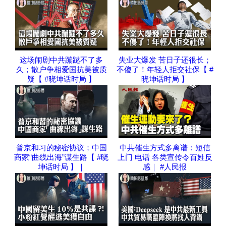
这场闹剧中共蹦跶不了多
失业大爆发 苦日子还很长；
久；散户争相爱国抗美被质
不傻了！年轻人拒交社保【 #
疑【 #晓坤话时局 】
晓坤话时局 】
普京和习的秘密协议；中国
中共催生方式多离谱：短信
商家“曲线出海”谋生路【 #晓
上门 电话 各类宣传令百姓反
坤话时局 】｜
感｜ #人民报