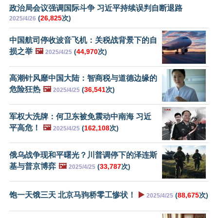
政治局会议强调国际斗争 习近平持续误判自断退路
(
26,825
次)
2025/4/26
中国航司停收波音飞机：关税战背景下的自
损之举
🖼️
(
44,970
次)
2025/4/25
高潮针风靡中国大陆：智商税与道德边缘的
危险狂热
🖼️
(
36,541
次)
2025/4/25
军权大洗牌：何卫东被免震动中南海 习近
平高危！
🖼️
(
162,108
次)
2025/4/25
俄乌战争现和平曙光？川普调停下的泽连斯
基与普京博弈
🖼️
(
33,787
次)
2025/4/25
饱一天饿三天 北京马驹桥零工惨状！
▶️
(
88,675
次)
2025/4/25