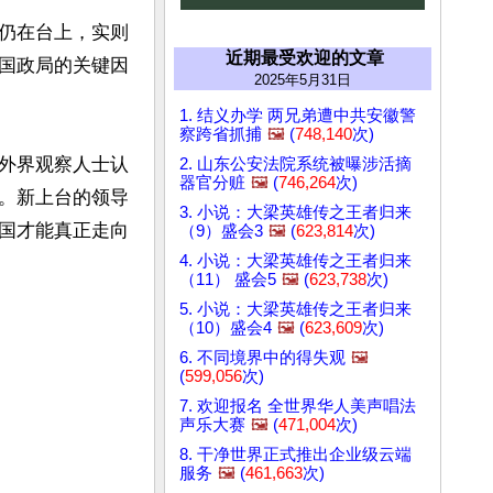
仍在台上，实则
近期最受欢迎的文章
国政局的关键因
2025年5月31日
1. 结义办学 两兄弟遭中共安徽警
察跨省抓捕
🖼️
(
748,140
次)
外界观察人士认
2. 山东公安法院系统被曝涉活摘
器官分赃
🖼️
(
746,264
次)
。新上台的领导
3. 小说：大梁英雄传之王者归来
国才能真正走向
（9）盛会3
🖼️
(
623,814
次)
4. 小说：大梁英雄传之王者归来
（11） 盛会5
🖼️
(
623,738
次)
5. 小说：大梁英雄传之王者归来
（10）盛会4
🖼️
(
623,609
次)
6. 不同境界中的得失观
🖼️
(
599,056
次)
7. 欢迎报名 全世界华人美声唱法
声乐大赛
🖼️
(
471,004
次)
8. 干净世界正式推出企业级云端
服务
🖼️
(
461,663
次)