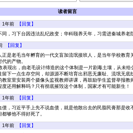
读者留言
1年前
【回复】
不同，习下台因违法乱纪政变；华科颐养天年，习需进秦城养老
前
【回复】
人正是老毛当年孵育的一代文盲加流氓接班人，是当年学校教育
时代的产物。
执政表现出，由老毛设计缔造的这个体制是一片剧毒土壤，从未给
性留下一点生存空间，却源源不断培育出邪恶无廉耻、流氓无底
的教室里安装两个摄像头监视教师讲课，再鼓励学生监督举报教
程度还用解释吗？只有彻底摧毁这个体制，国家才有可能新生！
1年前
【回复】
血债，习近平手上先不说血债，就是他散出去的民脂民膏那是收
但都够他不得好死了。
1年前
【回复】