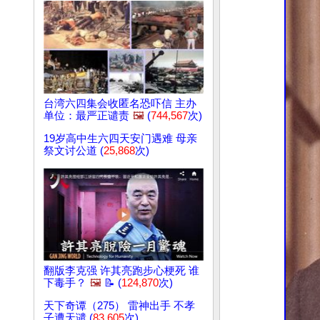
台湾六四集会收匿名恐吓信 主办
单位：最严正谴责
🖼️
(
744,567
次)
19岁高中生六四天安门遇难 母亲
祭文讨公道 (
25,868
次)
翻版李克强 许其亮跑步心梗死 谁
下毒手？
🖼️
📝 (
124,870
次)
天下奇谭（275） 雷神出手 不孝
子遭天谴 (
83,605
次)