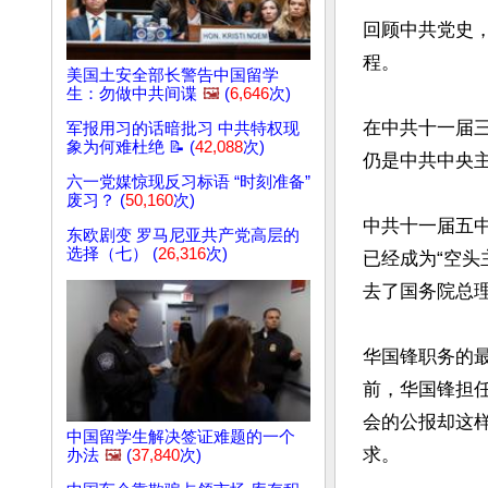
回顾中共党史
程。

美国土安全部长警告中国留学
生：勿做中共间谍
🖼️
(
6,646
次)
在中共十一届
军报用习的话暗批习 中共特权现
象为何难杜绝 📝 (
42,088
次)
仍是中共中央主
六一党媒惊现反习标语 “时刻准备”
废习？ (
50,160
次)
中共十一届五
东欧剧变 罗马尼亚共产党高层的
选择（七） (
26,316
次)
已经成为“空头
去了国务院总
华国锋职务的最
前，华国锋担
会的公报却这
中国留学生解决签证难题的一个
求。

办法
🖼️
(
37,840
次)