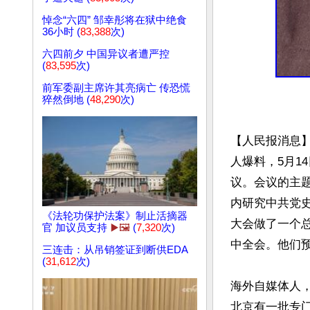
悼念“六四” 邹幸彤将在狱中绝食
36小时 (
83,388
次)
六四前夕 中国异议者遭严控
(
83,595
次)
前军委副主席许其亮病亡 传恐慌
猝然倒地 (
48,290
次)
【人民报消息
人爆料，5月1
议。会议的主题
内研究中共党史
《法轮功保护法案》制止活摘器
大会做了一个总
官 加议员支持
▶️🖼️
(
7,320
次)
中全会。他们预
三连击：从吊销签证到断供EDA
(
31,612
次)
海外自媒体人，
北京有一批专