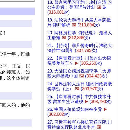
18. 普京密函习守约：攻打台湾 习
公主剧透：美国斩首计划
🖼️
📝
(
316,081
次)
19. 法轮功大游行中共雇人举牌搅
局 律师解析
🖼️
(
313,894
次)
院！
20. 网格员初学《转法轮》 走出人
生磨难
🖼️
(
312,865
次)
21. 【特稿】非凡传奇时代 法轮大
法传世33周年 (
307,789
次)
关停十年，打砸
22. 【唐青看时事】川普连出大招
留美梦煞车？
▶️
(
305,250
次)
公平、正义、民
23. 大陆民众感恩祝福李洪志大师
线的接班人。如
盼大师拯救中国
🖼️
(
304,423
次)
师，这个体制追
24. 世界法轮大法日 纽约州政要褒
奖恭贺（上）
🖼️
(
303,970
次)
25. 【唐青看时事】中共偷技术升
级 留学生签证遭殃
▶️
(
303,790
次)
不回来的，他的
26. 中国人价值观如何被变异
▶️
(
302,602
次)
27. 习近平被军方接机直送医院 川
普特命医疗队赴北京手术
🖼️