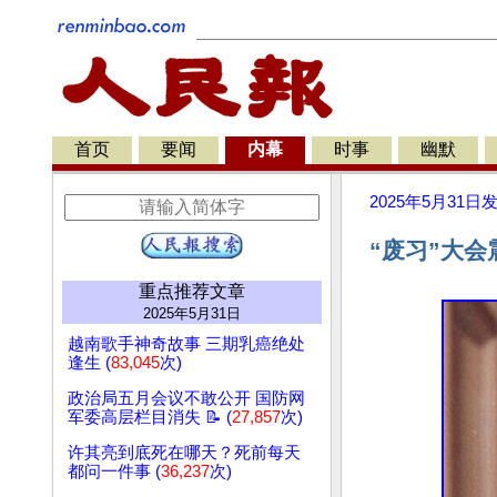
首页
要闻
内幕
时事
幽默
2025年5月31日
“废习”大
重点推荐文章
2025年5月31日
越南歌手神奇故事 三期乳癌绝处
逢生 (
83,045
次)
政治局五月会议不敢公开 国防网
军委高层栏目消失 📝 (
27,857
次)
许其亮到底死在哪天？死前每天
都问一件事 (
36,237
次)