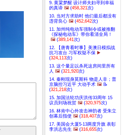
9. 黄粱梦醒 设计师夫妇寻到幸福
的真谛
🖼️
(
458,321
次)
10. 当对方求助时 他们最后都没有
违背良心
🖼️
(
452,642
次)
11. 加州纯电动车强制令或被推翻
《探秘电动车》带你看清全局！
🖼️
(
389,141
次)
12. 【唐青看时事】美澳日模拟战
抗习攻台 习军权疑不保
▶️
(
324,113
次)
13. 这个量足以杀死这房间里所有
人
🖼️
(
321,920
次)
14. 秦刚现身莫斯科 物是人非；普
京脑控习近平 大动手术
🖼️
📝
(
321,218
次)
15. 加国法轮功庆洪传33周年 15
议员到场祝贺
🖼️
(
320,975
次)
16. 林肯中心外攻击神韵者 受朱立
创幕后指使
🖼️
(
318,407
次)
17. 美国会大厦5‧13两度升旗 表彰
李洪志先生
🖼️
(
316,655
次)