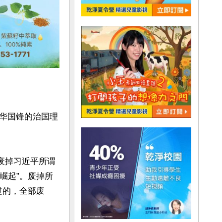
华国锋的治国理
废掉习近平所谓
崛起”。废掉所
过的，全部废