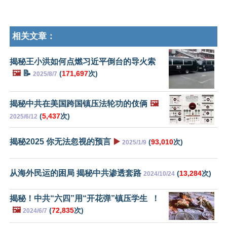
相关文章：
揭秘王小洪如何点燃习近平倒台的导火索
🖼️
📝
(
171,697
次)
2025/8/7
揭秘中共在美国跨国镇压法轮功的伎俩
🖼️
(
5,437
次)
2025/6/12
揭秘2025 你无法忽视的预言
▶️
(
93,010
次)
2025/1/9
从海外民运的困局 揭秘中共渗透套路
(
13,284
次)
2024/10/24
揭秘！中共“六四”用“开花弹”镇压学生 ！
🖼️
(
72,835
次)
2024/6/7