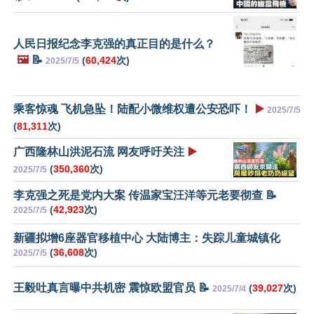
人民日报纪念李克强的真正目的是什么？
🖼️
📝
(
60,424
次)
2025/7/5
乘客惊魂 飞机急坠！陆配小微维权遭公安恐吓！
▶️
2025/7/5
(
81,311
次)
广西隆林山洪泥石流 网友呼吁关注
▶️
(
350,360
次)
2025/7/5
李克强之死是党内大案 传温家宝汪洋等元老要彻查 📝
(
42,923
次)
2025/7/5
新疆拟增6座器官移植中心 大陆博主：失踪儿童城镇化
(
36,608
次)
2025/7/5
王毅吐真言曝中共机密 震惊欧盟官员 📝
(
39,027
次)
2025/7/4