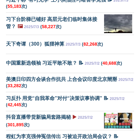
2025/7/3
(
55,183
次)
习下台阶梯已铺好 高层元老们临时集体接
管？
🖼️
(
58,227
次)
2025/7/3
天下奇谭（300）狐狸神算
(
82,268
次)
2025/7/3
中国重新选领袖 习近平敢不敢？ 📝
(
40,688
次)
2025/7/2
美澳日印四方会谈合作抗共 上合会议印度北京閙掰
2025/7/2
(
33,282
次)
习反扑 用党“自我革命”对付“决策议事协调” 📝
2025/7/2
(
42,445
次)
抖音直播带货新骗局套路揭秘
▶️
2025/7/2
(
301,895
次)
程虹为李克强伸冤信传出 习被迫开政治局会议？ 📝