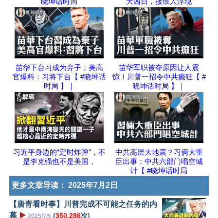
晓坤话时局
大凶日，接班人浮现
苗华下台习成为弃子；美高
苗华军职被夺原因让人震
官爆料：习将下台【 #晓坤话
惊！川普一招令中共癫狂【 #
时局 】｜
晓坤话时局 】｜
习近平身边的“定时炸弹”，不
中共高层大地震？习俩大重
是李克强也不是美国，
臣出事；中共六部门唱空城
计【 #晓坤话时局
更多文章导读：
2025年7月2日
【唐青看时事】川普完成不可能之任务的内
幕
▶️
(
350,286
次)
2025/7/5