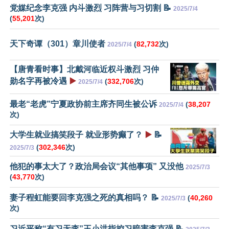
党媒纪念李克强 内斗激烈 习阵营与习切割 📝
2025/7/4
(
55,201
次)
天下奇谭（301）章川使者
(
82,732
次)
2025/7/4
【唐青看时事】北戴河临近权斗激烈 习仲
勋名字再被冷遇
▶️
(
332,706
次)
2025/7/4
最老“老虎”宁夏政协前主席齐同生被公诉
(
38,207
2025/7/4
次)
大学生就业搞笑段子 就业形势癫了？
▶️
📝
(
302,346
次)
2025/7/3
他犯的事太大了？政治局会议“其他事项” 又没他
2025/7/3
(
43,770
次)
妻子程虹能要回李克强之死的真相吗？ 📝
(
40,260
2025/7/3
次)
习近平称“有习无李”王小洪指控习暗害李克强 📝