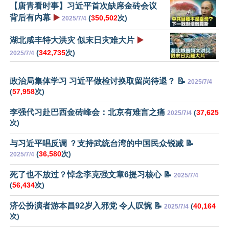
【唐青看时事】习近平首次缺席金砖会议
背后有内幕
▶️
(
350,502
次)
2025/7/4
湖北咸丰特大洪灾 似末日灾难大片
▶️
(
342,735
次)
2025/7/4
政治局集体学习 习近平做检讨换取留岗待退？ 📝
2025/7/4
(
57,958
次)
李强代习赴巴西金砖峰会：北京有难言之痛
(
37,625
2025/7/4
次)
与习近平唱反调 ？支持武统台湾的中国民众锐减 📝
(
36,580
次)
2025/7/4
死了也不放过？悼念李克强文章6提习核心 📝
2025/7/4
(
56,434
次)
济公扮演者游本昌92岁入邪党 令人叹惋 📝
(
40,164
2025/7/4
次)