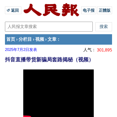
↺ 返回 
电子报
正體版
首页
分栏目
视频
文章
›
›
›
：
2025年7月2日
发表
人气：
301,895
抖音直播带货新骗局套路揭秘（视频）