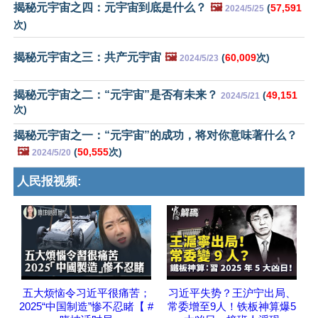
揭秘元宇宙之四：元宇宙到底是什么？
🖼️
(
57,591
2024/5/25
次)
揭秘元宇宙之三：共产元宇宙
🖼️
(
60,009
次)
2024/5/23
揭秘元宇宙之二：“元宇宙”是否有未来？
(
49,151
2024/5/21
次)
揭秘元宇宙之一：“元宇宙”的成功，将对你意味著什么？
🖼️
(
50,555
次)
2024/5/20
人民报视频:
五大烦恼令习近平很痛苦；
习近平失势？王沪宁出局、
2025“中国制造”惨不忍睹【 #
常委增至9人！铁板神算爆5