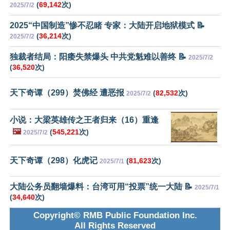
(
69,142
次)
2025/7/2
2025“中国制造”惨不忍睹 专家：大陆开启地狱模式 📝
(
36,214
次)
2025/7/2
独裁者结局：阳痿失禁爆头 中共党魁难以善终 📝
2025/7/2
(
36,520
次)
天下奇谭（299）焚佛经 遭恶报
(
82,532
次)
2025/7/2
小说：大梁英雄传之王者归来（16）重逢
🖼️
(
545,221
次)
2025/7/2
天下奇谭（298）化虎记
(
81,623
次)
2025/7/1
大陆公务员翻墙爆料：台湾可用“投票”统一大陆 📝
2025/7/1
(
34,640
次)
Copyright© RMB Public Foundation Inc.
All Rights Reserved