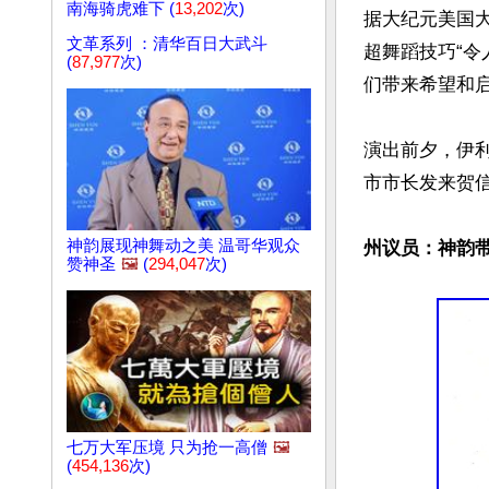
南海骑虎难下 (
13,202
次)
据大纪元美国
文革系列 ：清华百日大武斗
超舞蹈技巧“令
(
87,977
次)
们带来希望和启
演出前夕，伊利诺
市市长发来贺信
神韵展现神舞动之美 温哥华观众
州议员：神韵
赞神圣
🖼️
(
294,047
次)
七万大军压境 只为抢一高僧
🖼️
(
454,136
次)