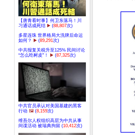
【唐青看时事】何卫东落马！川
习通话成死结
▶️
(
88,807
次)
多星连珠 世界格局大洗牌后命运
如何？
▶️
(
89,291
次)
中共报复关税升至125% 民间讨论
“怎么吃树皮”！
▶️
(
87,325
次)
中共官员承认对美国基建的黑客
行动
🖼️
(
8,159
次)
维吾尔人权组织高层为中共从事
间谍活动 被瑞典拘留 (
10,412
次)