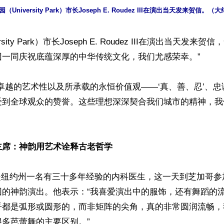
（University Park）市长Joseph E. Roudez III在演出当天发来贺信。（
sity Park）市长Joseph E. Roudez III在演出当天发来
一同庆祝底蕴深厚的中华传统文化，我们尤感荣幸。”

卓越的艺术性以及所承载的永恒价值观——‘真、善、忍’、
受到全球观众的赞誉。这些理想深深契合我们城市的精神，我
主席：神韵用艺术诠释古老哲学
nsiff是纽约州一名有三十多年经验的内科医生，这一天到芝加哥
园的神韵演出。他表示：“我喜爱演出中的服饰，还有舞蹈的
乎都是弧形或圆形的，而非矩阵的尖角，真的非常圆润流畅，
多芭蕾舞的主要区别。”
