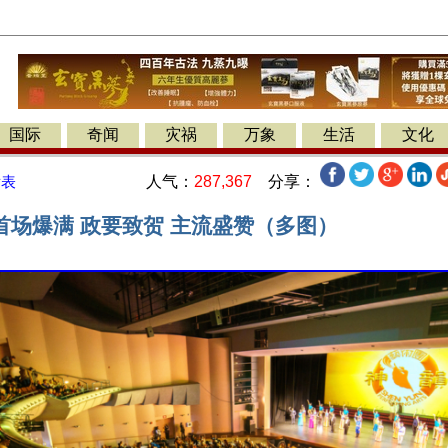
国际
奇闻
灾祸
万象
生活
文化
人气：
287,367
分享：
发表
首场爆满 政要致贺 主流盛赞（多图）