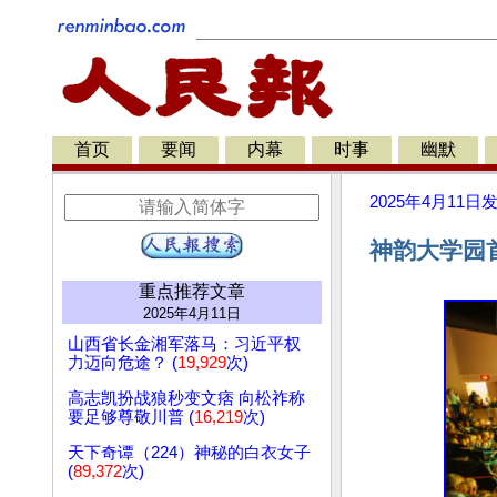
首页
要闻
内幕
时事
幽默
2025年4月11日
神韵大学园
重点推荐文章
2025年4月11日
山西省长金湘军落马：习近平权
力迈向危途？ (
19,929
次)
高志凯扮战狼秒变文痞 向松祚称
要足够尊敬川普 (
16,219
次)
天下奇谭（224）神秘的白衣女子
(
89,372
次)