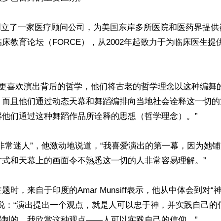
nsiff创立了一家医疗顾问公司，为美国东岸多所医院和医药界提
床教育论坛（FORCE），从2002年起致力于为临床医生提
说，“我更喜欢演出背后的哲学，他们将古老的哲学理念以这种编
；而且他们通过动态天幕和舞蹈编排向当地社会诠释这一切的
他们通过这种舞蹈作品所诠释的思想（哲学理念）。”

非常迷人”，他激动地说道，“我喜爱演出的第一幕，因为她
式和天幕上的画面令不熟悉这一切的人非常容易理解。”

题时，来自于印度的Amar Munsiff表示，他从中体会到对
他说：“演出提出一个观点，就是人可以忠于神，并实践自己的
制的。我欣赏这种观点——人可以实践自己的信仰。”
