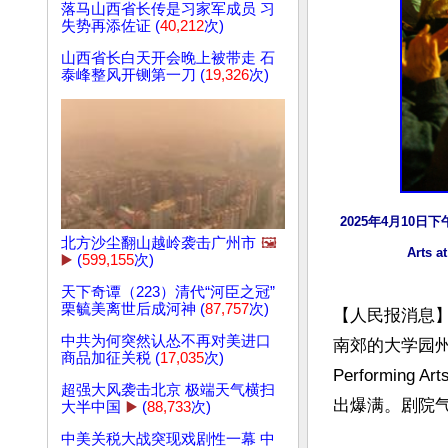
落马山西省长传是习家军成员 习
失势再添佐证 (
40,212
次)
山西省长白天开会晚上被带走 石
泰峰整风开铡第一刀 (
19,326
次)
2025年4月10日
北方沙尘翻山越岭袭击广州市
🖼️
Arts
▶️
(
599,155
次)
天下奇谭（223）清代“河臣之冠”
栗毓美离世后成河神 (
87,757
次)
【人民报消息】
中共为何突然认怂不再对美进口
南郊的大学园州长
商品加征关税 (
17,035
次)
Performing Ar
超强大风袭击北京 极端天气横扫
出爆满。剧院气
大半中国
▶️
(
88,733
次)
中美关税大战突现戏剧性一幕 中