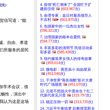
4. 疫情“死亡潮来了” 全国忙于扩
大纪元）
建殡仪馆
🖼️
(
603,967
次)
5. 命理专家：血日对最高领导人
不吉利
🖼️▶️
(
601,870
次)
贺信，贺信写道：“能
6. 包拯家中的一位杰出女性
🖼️
(
596,321
次)
7. 治理国家的根本在爱民
🖼️
(
594,773
次)
忠诚、自由、孝道
8. 丰富多彩的清明节 民俗活动多
们所服务的居民
彩多姿
🖼️
(
585,438
次)
9. 纽约服装界女强人的传奇故事
🖼️
(
459,014
次)
10. 微电影：善意虽小 灿如星辰
🖼️
(
451,546
次)
11. 干净世界“善良很酷”影片大赛
时代广场颁奖
🖼️
(
451,070
次)
参加学术会议，借
12. 元老不想战火中度余生？红二
流畅性，演出中
代派代表见川普
🖼️
(
319,797
次)
我认为这是这场
13. 稳定压倒一切
🖼️
(
313,720
次)
14. 习近平午夜惊梦 彭教授宽慰夫