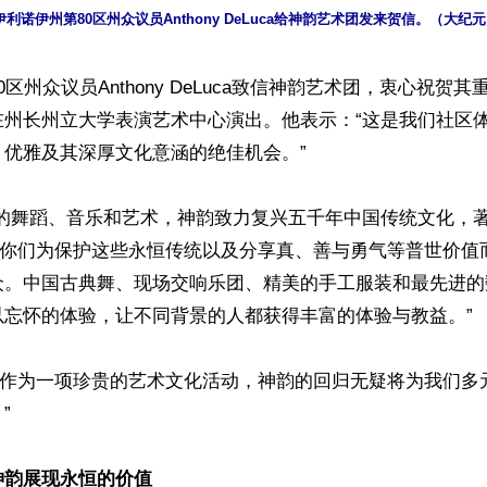
伊利诺伊州第80区州众议员Anthony DeLuca给神韵艺术团发来贺信。（大纪
区州众议员Anthony DeLuca致信神韵艺术团，衷心祝贺
在州长州立大学表演艺术中心演出。他表示：“这是我们社区
优雅及其深厚文化意涵的绝佳机会。”

叹的舞蹈、音乐和艺术，神韵致力复兴五千年中国传统文化，著
道，“你们为保护这些永恒传统以及分享真、善与勇气等普世价
众。中国古典舞、现场交响乐团、精美的手工服装和最先进的
忘怀的体验，让不同背景的人都获得丰富的体验与教益。”

信：“作为一项珍贵的艺术文化活动，神韵的回归无疑将为我们


神韵展现永恒的价值