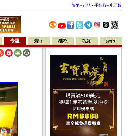
简体
-
正體
-
手机版
-
电子报
专题
寰宇
维权
视频
杂谈