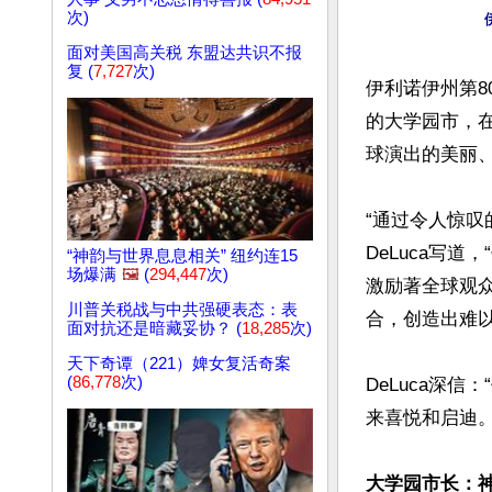
次)
面对美国高关税 东盟达共识不报
复 (
7,727
次)
伊利诺伊州第80
的大学园市，
球演出的美丽、
“通过令人惊
DeLuca写
“神韵与世界息息相关” 纽约连15
场爆满
🖼️
(
294,447
次)
激励著全球观
川普关税战与中共强硬表态：表
合，创造出难以
面对抗还是暗藏妥协？ (
18,285
次)
天下奇谭（221）婢女复活奇案
(
86,778
次)
DeLuca深
来喜悦和启迪。”
大学园市长：