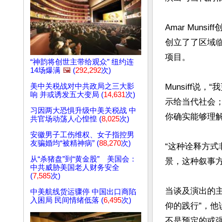
Amar Mu
创立了了区域临
项目。

“神韵将创世主带给观众” 纽约连
14场爆满
🖼️
(
292,292
次)
美中关税战对中共政局之三大影
Munsiff
响 并或诱发五大变局 (
14,631
次)
示给当代社会
习因两大恐惧升级中美关税战 中
你确实能够理解
共官场动荡人心惶惶 (
8,025
次)
安徽男子工伤维权、女子指控男
友骗婚均“被精神病” (
88,270
次)
“这种诠释方式
从“杀猪盘”到“黄金股” 美国会：
景，这种叙事方
中共威胁美国老人财务安全
(
7,585
次)
当谈及演出的主
中美航线货运骤停 中国出口商陷
入困局 民间情绪低落 (
6,495
次)
仰的践行”，
不是预定的或强