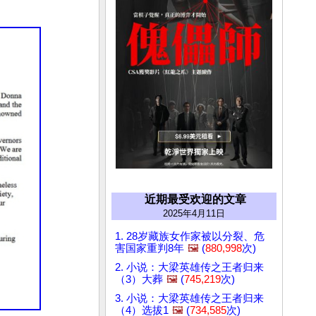
近期最受欢迎的文章
2025年4月11日
1. 28岁藏族女作家被以分裂、危
害国家重判8年
🖼️
(
880,998
次)
2. 小说：大梁英雄传之王者归来
（3）大葬
🖼️
(
745,219
次)
3. 小说：大梁英雄传之王者归来
（4）选拔1
🖼️
(
734,585
次)