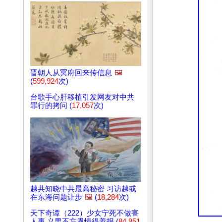
晋朝人从冥府回来传信息
🖼️
(
599,924
次)
台歌手心肝移植引发网友对中共
罪行的拷问 (
17,057
次)
越共知晓中共最高秘密 习访越或
在东海问题让步
🖼️
(
18,284
次)
天下奇谭（222）少女宁死不做害
人事 义男不忘恩情得善报 (
84,951