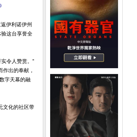
元）
其重返伊利诺伊州
体验这台享誉全
实令人赞赏。”
值而作出的奉献，
数字天幕的融
多元文化的社区带