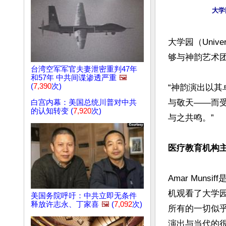
大学园
大学园（Univer
够与神韵艺术团
台湾空军军官夫妻泄密重判47年
和57年 中共间谍渗透严重
🖼️
(
7,390
次)
“神韵演出以其
与敬天——而
白宫内幕：美国总统川普对中共
的认知转变 (
7,920
次)
与之共鸣。”

医疗教育机构
Amar Mu
机观看了大学
美国务院呼吁：中共立即无条件
释放许志永、丁家喜
🖼️
(
7,092
次)
所有的一切似
演出与当代的很