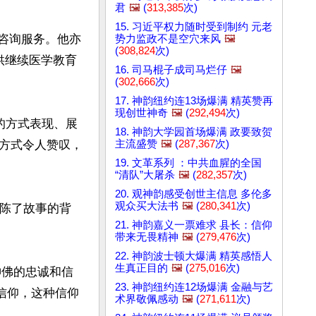
君
🖼️
(
313,385
次)
15. 习近平权力随时受到制约 元老
供咨询服务。他亦
势力监政不是空穴来风
🖼️
(
308,824
次)
供继续医学教育
16. 司马棍子成司马烂仔
🖼️
(
302,666
次)
17. 神韵纽约连13场爆满 精英赞再
现创世神奇
🖼️
(
292,494
次)
舞的方式表现、展
18. 神韵大学园首场爆满 政要致贺
主流盛赞
🖼️
(
287,367
次)
方式令人赞叹，
19. 文革系列 ：中共血腥的全国
“清队”大屠杀
🖼️
(
282,357
次)
20. 观神韵感受创世主信息 多伦多
观众买大法书
🖼️
(
280,341
次)
铺陈了故事的背
21. 神韵嘉义一票难求 县长：信仰
带来无畏精神
🖼️
(
279,476
次)
22. 神韵波士顿大爆满 精英感悟人
生真正目的
🖼️
(
275,016
次)
“神佛的忠诚和信
23. 神韵纽约连12场爆满 金融与艺
信仰，这种信仰
术界敬佩感动
🖼️
(
271,611
次)