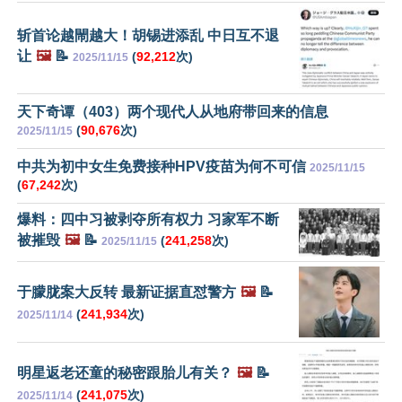
斩首论越閙越大！胡锡进添乱 中日互不退
让
🖼️
📝
(
92,212
次)
2025/11/15
天下奇谭（403）两个现代人从地府带回来的信息
(
90,676
次)
2025/11/15
中共为初中女生免费接种HPV疫苗为何不可信
2025/11/15
(
67,242
次)
爆料：四中习被剥夺所有权力 习家军不断
被摧毁
🖼️
📝
(
241,258
次)
2025/11/15
于朦胧案大反转 最新证据直怼警方
🖼️
📝
(
241,934
次)
2025/11/14
明星返老还童的秘密跟胎儿有关？
🖼️
📝
(
241,075
次)
2025/11/14