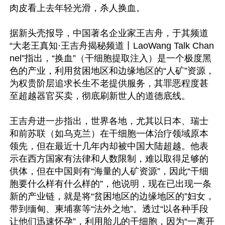
肉皮看上去年轻光滑，杀人换血。

据新头壳报导，中国著名企业家王吉舟，于其频道
“大老王真知·王吉舟揭秘频道丨LaoWang Talk Chan
nel”指出，“换血”（干细胞提取注入）是一个极度黑
色的产业，利用贫困地区和边缘地区的“人矿”资源，
为权贵阶层追求长生不老提供服务，其罪恶程度甚
至超越器官买卖，彻底刷新世人的道德底线。

王吉舟进一步指出，世界各地，尤其以日本、瑞士
和前苏联（如乌克兰）在干细胞一体治疗领域原本
领先，但在最近十几年内却被中国大陆超越。他表
示在西方国家有法律和人数限制，难以取得足够的
供体，但在中国则有“海量的人矿资源”，因此“干细
胞要什么样有什么样的”，他说明，现在已出现一条
新的产业链，就是将“贫困地区的边缘地区的”妇女，
带到缅甸、柬埔寨等“法外之地”。透过“以各种手段
让他们迅速怀孕”，利用胎儿的干细胞，因为“一离开