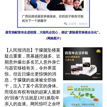
器官捐献宣传走进校园，大陆民众忧心，倡议“废除器官移植合法化”。
（网路图片）
【人民报消息】于朦胧坠楼案
疑点重重，黑幕越挖越多。近
期意外爆出多名艺人意外身亡
与器官移植有关，令外界震
惊。但近日爆出更惊悚的消
息，于朦胧的血液被全部抽
干，注入了某个高官的身体。
而现在有权有钱的赵家人最新
的“回春”方法就是1对1换取年
亲人的血液。网民惊吓之余呼