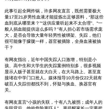
此事引起全网炸锅，许多网友直言，既然需要极大
量17至21岁男性血液才能提炼出足够原料，“那这些
血到底从哪里来？”“这供应量听起来不太合理”、“一
般人捐血能提供这么多吗？”有人担心若市场需求庞
大，是否会导致大量年轻男性被绑架、失踪，他们
很可能像于朦胧一样，器官被摘除，全身血液被抽
干？

有网友指出，近年中国失踪人口激增，特别是小
孩、高中生和大学生的失踪案例特别多，很多视频
显示人贩子甚至就在大白天，在大马路上、甚至直
接堵在中学门口抢人。媒体报导10月份仅22天就有
破百人失踪但都找不到，怀疑与换血、换器官有
关。

有网友直言“小孩的失联，十有八九被拐；成年人的
失联背后，他的危险更吓人”，更提醒家长一定要把