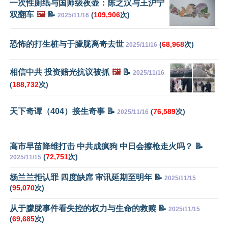
一次性厕纸与国师级夜壶：陈之汉与王沪宁
双翻车
🖼️
📝
(
109,906
次)
2025/11/16
恐怖的打生桩与于朦胧离奇去世
(
68,968
次)
2025/11/16
相信中共 投资赔光抗议被抓
🖼️
📝
2025/11/16
(
188,732
次)
天下奇谭（404）接生奇事 📝
(
76,589
次)
2025/11/16
高市早苗降维打击 中共成疯狗 中日会擦枪走火吗？ 📝
(
72,751
次)
2025/11/15
杨兰兰拒认罪 四度缺席 审讯延期至明年 📝
2025/11/15
(
95,070
次)
从于朦胧事件看失控的权力与生命的救赎 📝
2025/11/15
(
69,685
次)