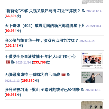
“斩首论”不够 央视又泼妇骂街 习近平撑腰？ 📝
2025/11/14
(
66,894
次)
天下奇谭（402）威震辽国的杨六郎是将星下凡
2025/11/14
(
90,954
次)
张又侠与胡春华一样，演戏有点用力过猛？
2025/11/14
(
102,148
次)
于朦胧全身血液被抽干 年轻人出门要小心
🖼️
📝
(
233,796
次)
2025/11/14
无惧恶魔虐待 于朦胧为自己而战
🖼️
📝
(
295,680
次)
2025/11/13
张升民被习逼上梁山 至暗时刻或许已经到来 📝
2025/11/13
(
99,961
次)