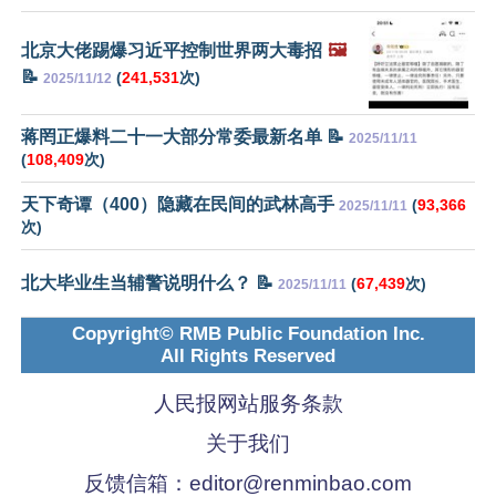
北京大佬踢爆习近平控制世界两大毒招
🖼️
📝
(
241,531
次)
2025/11/12
蒋罔正爆料二十一大部分常委最新名单 📝
2025/11/11
(
108,409
次)
天下奇谭（400）隐藏在民间的武林高手
(
93,366
2025/11/11
次)
北大毕业生当辅警说明什么？ 📝
(
67,439
次)
2025/11/11
Copyright© RMB Public Foundation Inc.
All Rights Reserved
人民报网站服务条款
关于我们
反馈信箱：
editor@renminbao.com