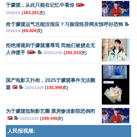
于朦胧，从此只能在记忆中看你
🖼️▶️
(
163,261
次)
2026/1/5
抢于朦胧运气岂能没报应？习脸现怪异网友惊呼好恐怖 📝
(
69,826
次)
2026/1/4
拒绝潜规则于朦胧遭辱骂 而她们被掳走无
人伸援手
🖼️▶️
📝
(
192,533
次)
2025/12/30
国产电影又扑街，2025于朦胧事件无法翻
篇
🖼️
📝
(
191,948
次)
2025/12/29
为于朦胧抵制影艺圈 票房惨淡影院恐倒闭
🖼️
📝
(
199,445
次)
2025/12/29
人民报视频: