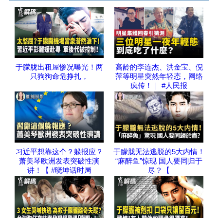
于朦胧出租屋惨况曝光！两
高龄的李连杰、洪金宝、倪
只狗狗命危挣扎，
萍等明星突然年轻态，网络
疯传！｜ #人民报
习近平想靠这个？躲报应？
于朦胧无法逃脱的5大内情！
萧美琴欧洲发表突破性演
“麻醉鱼”惊现 国人要同归于
讲！【 #晓坤话时局
尽？【