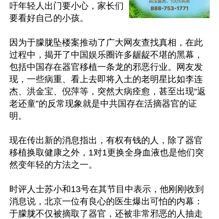
吁年轻人出门要小心，家长们
要看好自己的小孩。

因为于朦胧坠楼案推动了广大网友查找真相，在此
过程中，揭开了中国娱乐圈许多龌龊不堪的黑幕，
包括中国存在器官移植一条龙的邪恶行业。网友发
现，一些病重、看上去即将入土的老明星比如李连
杰、洪金宝、倪萍等，突然大病痊愈，甚至出现“返
老还童”的反常现象就是中共国存在活摘器官的证
明。

现在传出新的消息指出，有权有钱的人，除了器官
移植换取健康之外，1对1更换全身血液也是他们突
然变年轻的方法之一。

时评人士苏小和13号在其节目中表示，他刚刚收到
消息说，北京一位有良心的医生爆出可怕的内幕：
于朦胧不仅被摘取了器官，还被非常邪恶的人抽走