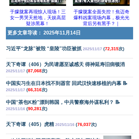
于朦胧案再现惊人现场！三
于朦胧案全面失控！焦迈奇
女一男哭天抢地，天娱高层
爆料凶案现场内幕，极光光
疑涉黑幕！
背后另有黑手？｜
更多文章导读：
2025年11月14日
习近平“龙脉”被毁 “皇陵”功臣被抓
(
72,315
次)
2025/11/17
天下奇谭（406）为民请愿至诚感天 得神延寿旧病顿消
(
87,068
次)
2025/11/17
中国实习生在日本找不到器官 回武汉快速移植的内幕 📝
(
66,316
次)
2025/11/17
中国“茶包K粉”漂到韩国，中共警察海外谋私利？ 📝
(
90,281
次)
2025/11/16
天下奇谭（405）虎精
(
76,037
次)
2025/11/16