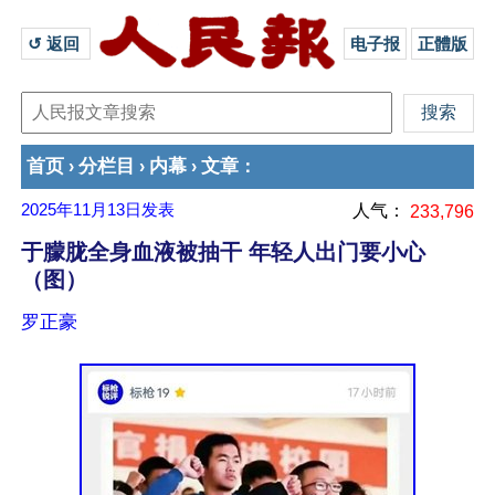
↺ 返回 
电子报
正體版
首页
分栏目
内幕
文章
›
›
›
：
2025年11月13日
发表
人气：
233,796
于朦胧全身血液被抽干 年轻人出门要小心
（图）
罗正豪