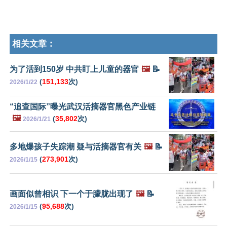
相关文章：
为了活到150岁 中共盯上儿童的器官
🖼️
📝
(
151,133
次)
2026/1/22
“追查国际”曝光武汉活摘器官黑色产业链
🖼️
(
35,802
次)
2026/1/21
多地爆孩子失踪潮 疑与活摘器官有关
🖼️
📝
(
273,901
次)
2026/1/15
画面似曾相识 下一个于朦胧出现了
🖼️
📝
(
95,688
次)
2026/1/15