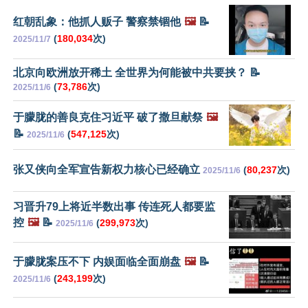
红朝乱象：他抓人贩子 警察禁锢他
🖼️
📝
(
180,034
次)
2025/11/7
北京向欧洲放开稀土 全世界为何能被中共要挟？ 📝
(
73,786
次)
2025/11/6
于朦胧的善良克住习近平 破了撒旦献祭
🖼️
📝
(
547,125
次)
2025/11/6
张又侠向全军宣告新权力核心已经确立
(
80,237
次)
2025/11/6
习晋升79上将近半数出事 传连死人都要监
控
🖼️
📝
(
299,973
次)
2025/11/6
于朦胧案压不下 内娱面临全面崩盘
🖼️
📝
(
243,199
次)
2025/11/6