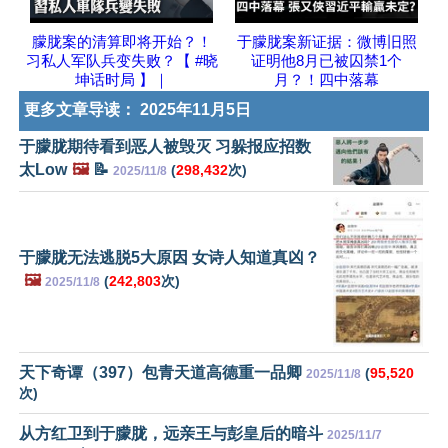
朦胧案的清算即将开始？！
于朦胧案新证据：微博旧照
习私人军队兵变失败？【 #晓
证明他8月已被囚禁1个
坤话时局 】｜
月？！四中落幕
更多文章导读：
2025年11月5日
于朦胧期待看到恶人被毁灭 习躲报应招数
太Low
🖼️
📝
(
298,432
次)
2025/11/8
于朦胧无法逃脱5大原因 女诗人知道真凶？
🖼️
(
242,803
次)
2025/11/8
天下奇谭（397）包青天道高德重一品卿
(
95,520
2025/11/8
次)
从方红卫到于朦胧，远亲王与彭皇后的暗斗
2025/11/7