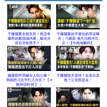
于朦胧案全面失控！焦迈奇
于朦胧案凶手最怕的罪证曝
爆料凶案现场内幕，极光光
光！习露面 满天乌鸦冲北
背后另有黑手？｜
京！【中南海解码】
朦胧那声哭喊令人钻心痛！
于朦胧惊天逆转！女友出卖
韩国把习近平打入冷宫？【 #
他？公安部是伞！
晓坤话时局 】｜