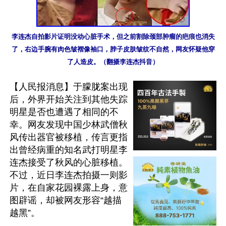
李连杰自拍影片证明没动心脏手术，但之前割除颈部肿瘤的疤痕也消失
了，右边手腕有肉色皱褶像袖口，脖子皮肤皱纹不自然，网友怀疑他穿
了人造皮。（翻摄李连杰抖音）
【人民报消息】于朦胧案出现
后，外界开始关注到其他失踪
明星是否也遭遇了相同的不
幸。网友发现中国少林武僧秋
风传出器官被移植，传言更指
出曾经病重的知名武打明星李
连杰接受了秋风的心脏移植。
不过，近日李连杰拍摄一则影
片，在自家花园裸露上身，意
图辟谣，却被网友形容“越描
越黑”。
