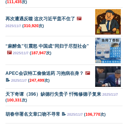
(
111,435
次)
再次遭遇反噬 这次习近平盖不住了
🖼️
(
310,920
次)
2025/11/7
“麻醉鱼”引震怒 中国成“同归于尽型社会”
🖼️
(
187,947
次)
2025/11/7
APEC会议特工偷偷送药 习抱病在身？
🖼️
📝
(
247,499
次)
2025/11/7
天下奇谭（396）缺德行失贵子 忏悔修德子复来
2025/11/7
(
100,331
次)
胡春华署名文章口吻不寻常 📝
(
106,770
次)
2025/11/7