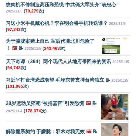
绞肉机不停制造高压和恐慌 中共俩大军头齐“表忠心”
(
70,279
次)
2025/11/5
习送小米手机藏心机？李在明会将手机转送谁？
2025/11/5
(
97,243
次)
为于朦胧案赌上自己 军后代凛北川危险了
！
🖼️
📝
(
243,463
次)
2025/11/5
天下奇谭（394）两个现代人从地府带回来的资讯
2025/11/5
(
94,748
次)
习近平打台湾恐成奢望 毛泽东曾支持台湾独立 📝
2025/11/5
(
101,065
次)
28岁运动员猝死“被捐器官”引发恐慌
🖼️
📝
(
178,374
次)
2025/11/4
解除魔系契约 于朦胧：邪术对我无效
🖼️
📝