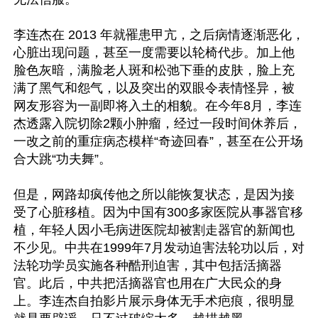
李连杰在 2013 年就罹患甲亢，之后病情逐渐恶化，
心脏出现问题，甚至一度需要以轮椅代步。加上他
脸色灰暗，满脸老人斑和松弛下垂的皮肤，脸上充
满了黑气和怨气，以及突出的双眼令表情怪异，被
网友形容为一副即将入土的相貌。在今年8月，李连
杰透露入院切除2颗小肿瘤，经过一段时间休养后，
一改之前的重症病态模样“奇迹回春”，甚至在公开场
合大跳“功夫舞”。

但是，网路却疯传他之所以能恢复状态，是因为接
受了心脏移植。因为中国有300多家医院从事器官移
植，年轻人因小毛病进医院却被割走器官的新闻也
不少见。中共在1999年7月发动迫害法轮功以后，对
法轮功学员实施各种酷刑迫害，其中包括活摘器
官。此后，中共把活摘器官也用在广大民众的身
上。李连杰自拍影片展示身体无手术疤痕，很明显