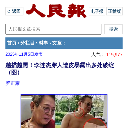
↺ 返回 
电子报
正體版
首页
分栏目
时事
文章
›
›
›
：
2025年11月5日
发表
人气：
115,977
越描越黑！李连杰穿人造皮暴露出多处破绽
（图）
罗正豪