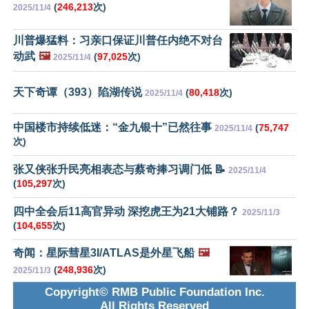
(
246,213
次)
2025/11/4
川普爆猛料：习亲口保证川普任内绝不对台
动武
🖼️
(
97,025
次)
2025/11/4
天下奇谭（393）陷湖传说
(
80,418
次)
2025/11/4
中国楼市持续低迷：“金九银十”已然往事
(
75,747
2025/11/4
次)
张又侠张升民亮相表态与蔡奇捧习调门低 📝
2025/11/4
(
105,297
次)
四中全会后11高官异动 深挖虎王为21大铺路？
2025/11/3
(
104,655
次)
奇闻：星际彗星3I/ATLAS是外星飞船
🖼️
(
248,936
次)
2025/11/3
Copyright© RMB Public Foundation Inc.
All Rights Reserved