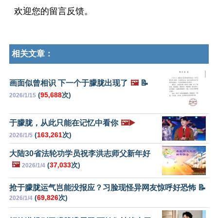
欢迎您的留言反馈。
相关文章：
画面似曾相识 下一个于朦胧出现了
🖼️
📝
(
95,688
次)
2026/1/15
于朦胧，从此只能在记忆中看你
🖼️▶️
(
163,261
次)
2026/1/5
大陆30省法轮功学员祝李洪志师父新年好
🖼️
(
37,033
次)
2026/1/4
抢于朦胧运气岂能没报应？习脸现怪异网友惊呼好恐怖 📝
(
69,826
次)
2026/1/4