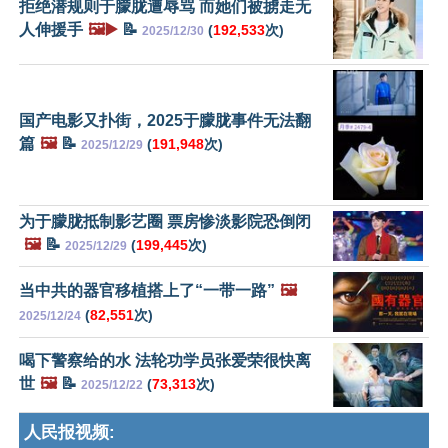
拒绝潜规则于朦胧遭辱骂 而她们被掳走无
人伸援手
🖼️▶️
📝
(
192,533
次)
2025/12/30
国产电影又扑街，2025于朦胧事件无法翻
篇
🖼️
📝
(
191,948
次)
2025/12/29
为于朦胧抵制影艺圈 票房惨淡影院恐倒闭
🖼️
📝
(
199,445
次)
2025/12/29
当中共的器官移植搭上了“一带一路”
🖼️
(
82,551
次)
2025/12/24
喝下警察给的水 法轮功学员张爱荣很快离
世
🖼️
📝
(
73,313
次)
2025/12/22
人民报视频: