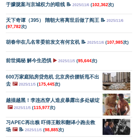
于朦胧案与京城权力的暗线 📝
(
102,362
次)
2025/11/6
天下奇谭（395） 隋朝大将离世后做了阎王 📝
2025/11/6
(
97,782
次)
胡春华在几名常委前发文有何玄机 📝
(
107,985
次)
2025/11/6
前世揭秘 解今生恐惧
▶️
(
95,644
次)
2025/11/5
600万家庭陷房贷危机 北京房价腰斩甩不出
去
🖼️
(
175,445
次)
2025/11/5
越描越黑！李连杰穿人造皮暴露出多处破绽
🖼️
(
115,977
次)
2025/11/5
习APEC再出糗 吓得王毅和翻译小跑去救
场
🖼️
📝
(
98,885
次)
2025/11/5