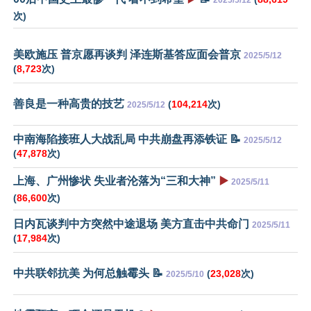
2025/5/12
次)
美欧施压 普京愿再谈判 泽连斯基答应面会普京
2025/5/12
(
8,723
次)
善良是一种高贵的技艺
(
104,214
次)
2025/5/12
中南海陷接班人大战乱局 中共崩盘再添铁证 📝
2025/5/12
(
47,878
次)
上海、广州惨状 失业者沦落为“三和大神”
▶️
2025/5/11
(
86,600
次)
日内瓦谈判中方突然中途退场 美方直击中共命门
2025/5/11
(
17,984
次)
中共联邻抗美 为何总触霉头 📝
(
23,028
次)
2025/5/10