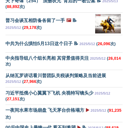
天下奇谭（254）“淡墨状元”背后的一桩公案 📝
2025/5/13
(
88,892
次)
普习会谈互相防备各留了一手
🖼️
📝
(
29,178
次)
2025/5/12
中共为什么惧怕5月13日这个日子 📝
(
26,096
次)
2025/5/12
中央指导组八个组长亮相 其背景值得关注
(
26,014
2025/5/12
次)
从纳瓦罗讲话看川普团队关税谈判策略及当前进展
(
27,966
次)
2025/5/12
习近平抵俄小心翼翼下飞机 央视特写镜头少
2025/5/12
(
27,151
次)
一夜间水果市场崩盘 飞天茅台价格塌方
▶️
(
91,235
2025/5/12
次)
00后中国史上最惨一代 看不到希望
▶️
📝
(
88,619