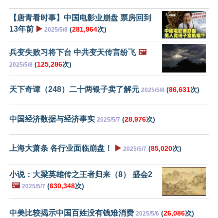
【唐青看时事】中国电影业崩盘 票房回到
13年前
▶️
(
281,964
次)
2025/5/8
兵变失败习将下台 中共变天传言纷飞
🖼️
(
125,286
次)
2025/5/8
天下奇谭（248）二十两银子卖了解元
(
86,631
次)
2025/5/8
中国经济数据与经济事实
(
28,976
次)
2025/5/7
上海大萧条 各行业面临崩盘！
▶️
(
85,020
次)
2025/5/7
小说：大梁英雄传之王者归来（8） 盛会2
🖼️
(
630,348
次)
2025/5/7
中美比较揭示中国百姓没有钱难消费
(
26,086
次)
2025/5/6