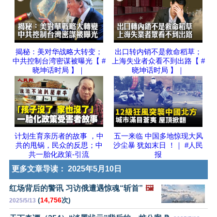
揭秘：美对华战略大转变；
出口转内销不是救命稻草；
中共控制台湾密谋被曝光【 #
上海失业者众看不到出路【 #
晓坤话时局 】｜
晓坤话时局 】｜
计划生育亲历者的故事 ，中
五一来临 中国多地惊现大风
共的甩锅，民众的反思；中
沙尘暴 犹如末日 ！｜ #人民
共一胎化政策-引流
报
更多文章导读：
2025年5月10日
红场背后的警讯 习访俄遭遇惊魂“斩首”
🖼️
(
14,756
次)
2025/5/13