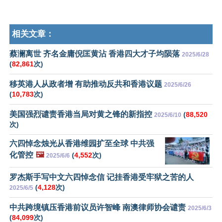
相关文章：
蔡澜离世 齐名金庸倪匡黄沾 香港四大才子均陨落
2025/6/28
(
82,861
次)
移英港人从政者增 有助推动反共和香港议题
2025/6/26
(
10,783
次)
美国强烈谴责香港当局对黄之锋的新指控
(
88,520
2025/6/10
次)
六四悼念烛光从香港维园扩至全球 中共强
化管控
🖼️
(
4,552
次)
2025/6/6
罗杰斯手写中文六四悼念信 记挂香港受牢狱之苦的人
(
4,128
次)
2025/6/5
中共跨境镇压香港前议员许智峰 南澳律师协会谴责
2025/6/3
(
84,099
次)