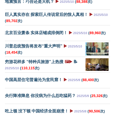
地震预言：巧合还是天机？
▶️
(
88,388
次)
2025/5/10
巨人真实存在 探索巨人传说背后的惊人真相！
▶️
2025/5/10
(
85,702
次)
北京百业萧条 实体店铺成排倒闭！
▶️
(
89,960
次)
2025/5/10
川普总统预告将发布“重大声明”
▶️
2025/5/10
(
18,454
次)
穷游花样多 “特种兵旅游”上热搜
🖼️▶️
📝
(
110,115
次)
2025/5/10
中国高层住宅普遍沦为贫民窟！
▶️
(
88,400
次)
2025/5/9
央行降准降息 你没病为什么总吃猛药？
(
25,326
次)
2025/5/9
吃上顿 没下顿 中国经济全面崩溃！
▶️
(
90,506
次)
2025/5/8