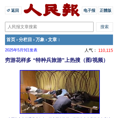
↺ 返回 
电子报
正體版
首页
分栏目
万象
文章
›
›
›
：
2025年5月9日
发表
人气：
110,115
穷游花样多 “特种兵旅游”上热搜（图/视频）