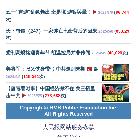
五一“穷游”乱象频出 全是坑 游客哭晕！
▶️
(
86,744
2025/5/6
次)
天下奇谭（247）一家连亡七命背后的因果
(
89,829
2025/5/6
次)
党刊高规格迎青年节 胡温控局并非传闻
(
46,620
次)
2025/5/5
美将军：张又侠身带弓 中共走到末期
🖼️
📝
(
118,561
次)
2025/5/5
【唐青看时事】中国经济撑不住 美三招重
击中共
▶️
(
276,688
次)
2025/5/5
Copyright© RMB Public Foundation Inc.
All Rights Reserved
人民报网站服务条款