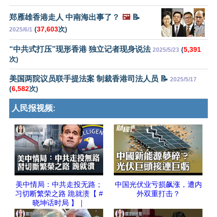
郑雁雄香港走人 中南海出事了？
🖼️
📝
(
37,603
次)
2025/6/1
“中共式打压”现形香港 独立记者现身说法
(
5,391
2025/5/23
次)
美国两院议员联手提法案 制裁香港司法人员 📝
2025/5/17
(
6,582
次)
人民报视频:
美中情局：中共走投无路；
中国光伏业亏损飙涨，遭内
习切断繁荣之路 跪就溃【 #
外双重打击？
晓坤话时局 】｜