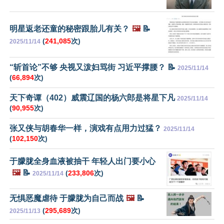
明星返老还童的秘密跟胎儿有关？
🖼️
📝
(
241,085
次)
2025/11/14
“斩首论”不够 央视又泼妇骂街 习近平撑腰？ 📝
2025/11/14
(
66,894
次)
天下奇谭（402）威震辽国的杨六郎是将星下凡
2025/11/14
(
90,955
次)
张又侠与胡春华一样，演戏有点用力过猛？
2025/11/14
(
102,150
次)
于朦胧全身血液被抽干 年轻人出门要小心
🖼️
📝
(
233,806
次)
2025/11/14
无惧恶魔虐待 于朦胧为自己而战
🖼️
📝
(
295,689
次)
2025/11/13