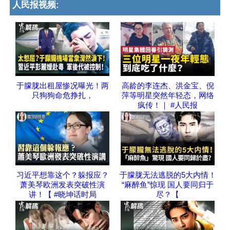
人民报视频:
于朦胧出租屋惨况曝光！两
高龄的李连杰、洪金宝、倪
只狗狗命危挣扎，
萍等明星突然年轻态，网络
疯传！｜ #人民报
习近平想靠这个？躲报应？
于朦胧无法逃脱的5大内情！
萧美琴欧洲发表突破性演
“麻醉鱼”惊现 国人要同归于
讲！【 #晓坤话时局
尽？【