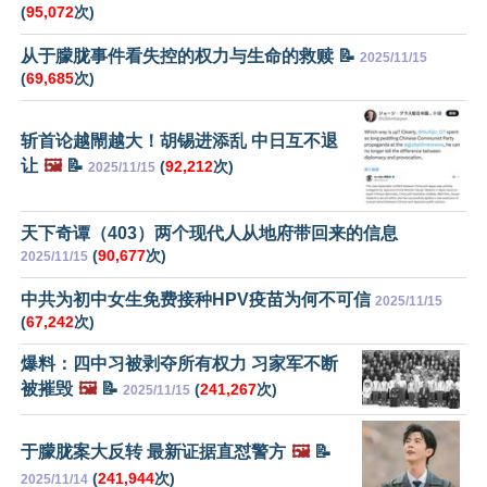
(
95,072
次)
从于朦胧事件看失控的权力与生命的救赎 📝
2025/11/15
(
69,685
次)
斩首论越閙越大！胡锡进添乱 中日互不退
让
🖼️
📝
(
92,212
次)
2025/11/15
天下奇谭（403）两个现代人从地府带回来的信息
(
90,677
次)
2025/11/15
中共为初中女生免费接种HPV疫苗为何不可信
2025/11/15
(
67,242
次)
爆料：四中习被剥夺所有权力 习家军不断
被摧毁
🖼️
📝
(
241,267
次)
2025/11/15
于朦胧案大反转 最新证据直怼警方
🖼️
📝
(
241,944
次)
2025/11/14