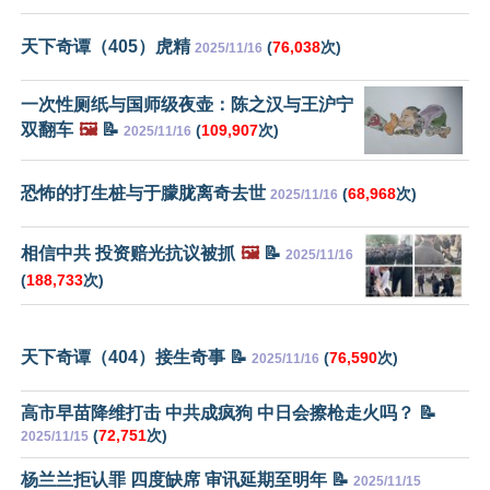
天下奇谭（405）虎精
(
76,038
次)
2025/11/16
一次性厕纸与国师级夜壶：陈之汉与王沪宁
双翻车
🖼️
📝
(
109,907
次)
2025/11/16
恐怖的打生桩与于朦胧离奇去世
(
68,968
次)
2025/11/16
相信中共 投资赔光抗议被抓
🖼️
📝
2025/11/16
(
188,733
次)
天下奇谭（404）接生奇事 📝
(
76,590
次)
2025/11/16
高市早苗降维打击 中共成疯狗 中日会擦枪走火吗？ 📝
(
72,751
次)
2025/11/15
杨兰兰拒认罪 四度缺席 审讯延期至明年 📝
2025/11/15