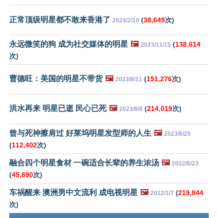
正常顶级明星都不敢来香港了
(
38,649
次)
2024/2/10
永远微笑的狗 成为社交媒体的明星
🖼️
(
138,614
2023/11/15
次)
曹德旺：美国的明星不带货
🖼️
(
151,276
次)
2023/8/11
洪水再来 明星已逝 民心已死
🖼️
(
214,019
次)
2023/8/8
曾与死神擦肩过 好莱坞明星发型师的人生
🖼️
2023/6/25
(
112,402
次)
融合四个明星食材 一碗适合长辈的养生浓汤
🖼️
2022/6/23
(
45,890
次)
车祸醒来 澳洲男中文流利 成电视明星
🖼️
(
219,844
2022/1/7
次)