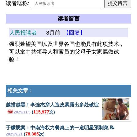
读者暱称:
读者留言
人民报读者
8月前
【回复】
强烈希望美国以及世界各国也能具有此项技术，
可以拿中共领导人和官员的父母子女家属做试
验！
相关文章：
越描越黑！李连杰穿人造皮暴露出多处破绽
🖼️
(
115,977
次)
2025/11/5
于朦胧案：中南海权力餐桌上的一道明星预制菜 📝
(
78,385
次)
2025/9/21