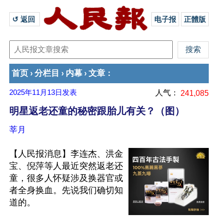
↺ 返回 
电子报
正體版
首页
分栏目
内幕
文章
›
›
›
：
2025年11月13日
发表
人气：
241,085
明星返老还童的秘密跟胎儿有关？（图）
莘月
【人民报消息】李连杰、洪金
宝、倪萍等人最近突然返老还
童，很多人怀疑涉及换器官或
者全身换血。先说我们确切知
道的。
