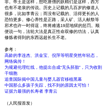
非。帝王是这样，想吃唐僧的妖精们是这样，西方
也有不老泉的传说。历史上记载的几百岁的修道人
很多，比如李青云；而没有记载的、活得更长的人
恐怕更多。修心养性是正路，采人矿、活人献祭等
邪术也许一时得逞，终将难逃19层地狱的惩罚。顺
便说一句，法轮大法是真正性命双修的功法，认真
修炼者得到的东西远超长生不老。

高龄的李连杰、洪金宝、倪萍等明星突然年轻态，
网络疯传！
为规避伦理红线，他提出合成“无头胚胎”，只为收割
干细胞
追查国际揭中国儿童与婴儿器官移植黑幕
中国那么多孩子失踪，找不到的原因太可怕！
证据力最强的长寿者 李青云
（人民报首发） 
