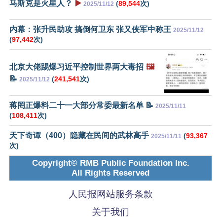
马斯克是火星人？
▶️
(
89,544
次)
2025/11/12
内幕：张升民助攻 搞倒何卫东 张又侠军中称王
2025/11/12
(
97,442
次)
北京大佬踢爆习近平控制世界两大毒招
🖼️
📝
(
241,541
次)
2025/11/12
蒋罔正爆料二十一大部分常委最新名单 📝
2025/11/11
(
108,411
次)
天下奇谭（400）隐藏在民间的武林高手
(
93,367
2025/11/11
次)
Copyright© RMB Public Foundation Inc.
All Rights Reserved
人民报网站服务条款
关于我们