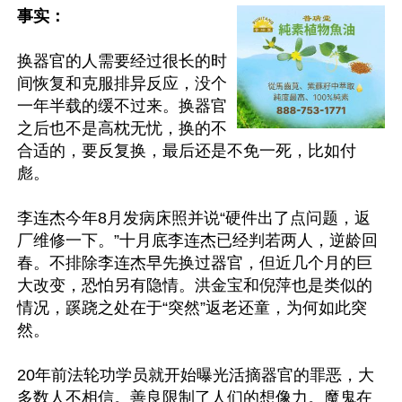
事实：
换器官的人需要经过很长的时
间恢复和克服排异反应，没个
一年半载的缓不过来。换器官
之后也不是高枕无忧，换的不
合适的，要反复换，最后还是不免一死，比如付
彪。

李连杰今年8月发病床照并说“硬件出了点问题，返
厂维修一下。”十月底李连杰已经判若两人，逆龄回
春。不排除李连杰早先换过器官，但近几个月的巨
大改变，恐怕另有隐情。洪金宝和倪萍也是类似的
情况，蹊跷之处在于“突然”返老还童，为何如此突
然。

20年前法轮功学员就开始曝光活摘器官的罪恶，大
多数人不相信。善良限制了人们的想像力。魔鬼在