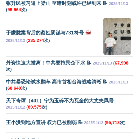
张升民被习逼上梁山 至暗时刻或许已经到来 📝
2025/11/13
(
99,964
次)
于朦胧案背后的蔡姓阴谋与731符号
🖼️
(
235,274
次)
2025/11/13
外资快速大撤离！中共要拖民企下水 📝
(
67,998
2025/11/13
次)
中共暴恐论试水翻车 高市首相台海战略清晰 📝
2025/11/13
(
68,640
次)
天下奇谭（401）宁为玉碎不为瓦全的大丈夫风骨
(
89,575
次)
2025/11/12
王小洪到地方宣讲 权力已被削弱 📝
(
95,713
次)
2025/11/12