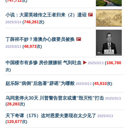
(
747,712
次)
小说：大梁英雄传之王者归来（2）遗诏
🖼️
(
746,261
次)
2025/3/14
丁薛祥不妙？港澳办心腹要员被换
🖼️
(
48,973
次)
2025/3/13
中国楼市有多惨 房价腰膝斩 气到吐血
▶️
(
106,780
2025/3/13
次)
赵乐际“病倒”后急著“辟谣”为哪般
(
45,810
次)
2025/3/13
乌同意停火30天 川普警告普京或遭“毁灭性”打击
2025/3/13
(
28,283
次)
天下奇谭（175）这对恩爱夫妻现在太少见了
2025/3/13
(
120,677
次)