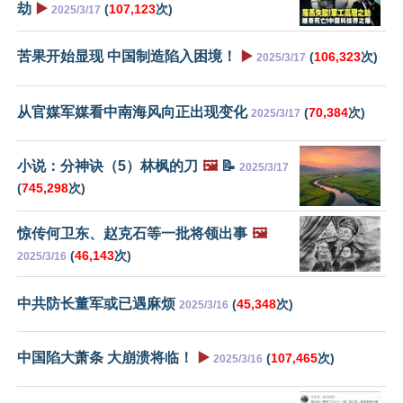
劫
▶️
(
107,123
次)
2025/3/17
苦果开始显现 中国制造陷入困境！
▶️
(
106,323
次)
2025/3/17
从官媒军媒看中南海风向正出现变化
(
70,384
次)
2025/3/17
小说：分神诀（5）林枫的刀
🖼️
📝
2025/3/17
(
745,298
次)
惊传何卫东、赵克石等一批将领出事
🖼️
(
46,143
次)
2025/3/16
中共防长董军或已遇麻烦
(
45,348
次)
2025/3/16
中国陷大萧条 大崩溃将临！
▶️
(
107,465
次)
2025/3/16