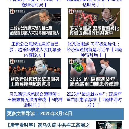
晓坤话时局 】
话时局 】｜
王毅公公甩锅太急打自己
张又侠崛起 习军权边缘化；
脸；赵乐际缺席人大闭幕会
经济低迷祸首是习近平【 #晓
内幕惊人【
坤话时局 】｜
习氏新词忽悠民众遭嘲笑；
2025是“最难就业年”；流感严
王毅难掩无底牌窘境【 #晓坤
重白肺患者激增【 #晓坤话时
话时局 】｜
局 】｜
更多文章导读：
2025年3月14日
【唐青看时事】落马失踪 中共军工高层之