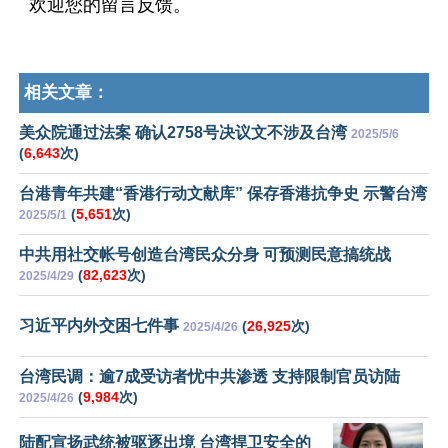
欢迎您的留言反馈。
相关文章：
美众院通过法案 确认2758号决议文不涉及台湾
2025/5/6
(
6,643
次)
台港青年共建“香港行动文献库” 保存香港抗争史 示警台湾
(
5,651
次)
2025/5/1
中共用社交帐号创造台湾民众分身 可预测民意搞统战
(
82,623
次)
2025/4/29
习近平内外交困七件事
(
26,925
次)
2025/4/26
台湾民调：逾7成受访者忧中共渗透 支持限制官员访陆
(
9,984
次)
2025/4/26
陆配宣扬武统被驱逐出境 台湾捍卫安全的