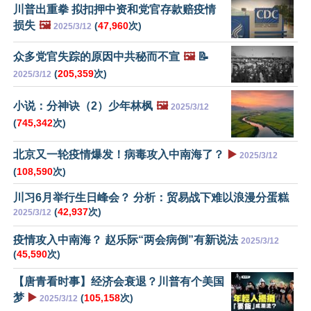
川普出重拳 拟扣押中资和党官存款赔疫情
损失
🖼️
(
47,960
次)
2025/3/12
众多党官失踪的原因中共秘而不宣
🖼️
📝
(
205,359
次)
2025/3/12
小说：分神诀（2）少年林枫
🖼️
2025/3/12
(
745,342
次)
北京又一轮疫情爆发！病毒攻入中南海了？
▶️
2025/3/12
(
108,590
次)
川习6月举行生日峰会？ 分析：贸易战下难以浪漫分蛋糕
(
42,937
次)
2025/3/12
疫情攻入中南海？ 赵乐际“两会病倒”有新说法
2025/3/12
(
45,590
次)
【唐青看时事】经济会衰退？川普有个美国
梦
▶️
(
105,158
次)
2025/3/12