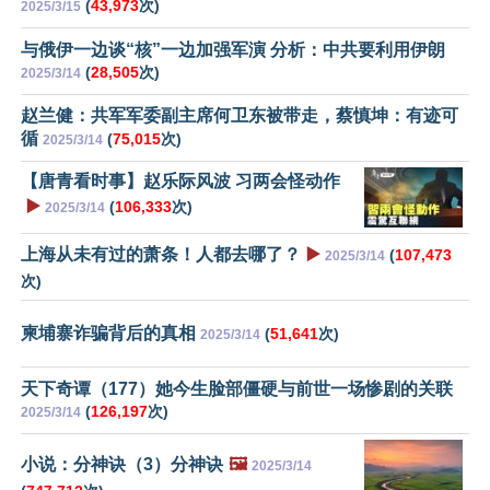
(
43,973
次)
2025/3/15
与俄伊一边谈“核”一边加强军演 分析：中共要利用伊朗
(
28,505
次)
2025/3/14
赵兰健：共军军委副主席何卫东被带走，蔡慎坤：有迹可
循
(
75,015
次)
2025/3/14
【唐青看时事】赵乐际风波 习两会怪动作
▶️
(
106,333
次)
2025/3/14
上海从未有过的萧条！人都去哪了？
▶️
(
107,473
2025/3/14
次)
柬埔寨诈骗背后的真相
(
51,641
次)
2025/3/14
天下奇谭（177）她今生脸部僵硬与前世一场惨剧的关联
(
126,197
次)
2025/3/14
小说：分神诀（3）分神诀
🖼️
2025/3/14