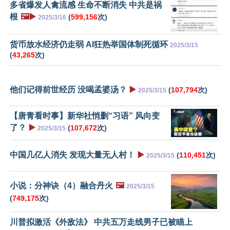
多省爆发人禽流感 生命不断消失 中共是祸
根
🖼️▶️
(
599,156
次)
2025/3/16
货币放水经济仍走弱 AI狂热举国体制死循环
2025/3/15
(
43,265
次)
他们记得前世经历 没喝孟婆汤？
▶️
(
107,794
次)
2025/3/15
【唐青看时事】新华社悄删“习语” 风向变
了？
▶️
(
107,672
次)
2025/3/15
中国几亿人消失 发现大量无人村！
▶️
(
110,451
次)
2025/3/15
小说：分神诀（4）融合丹火
🖼️
2025/3/15
(
749,175
次)
川普拟激活《外敌法》 中共五万走线男子已被瞄上