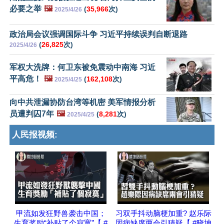
必要之举
🖼️
(
35,966
次)
2025/4/26
政治局会议强调国际斗争 习近平持续误判自断退路
(
26,825
次)
2025/4/26
军权大洗牌：何卫东被免震动中南海 习近
平高危！
🖼️
(
162,108
次)
2025/4/25
向中共泄漏协防台湾等机密 美军情报分析
员遭判囚7年
🖼️
(
8,281
次)
2025/4/25
人民报视频:
甲流如发狂野兽袭击中国；
习双手抖动脑梗加重? 赵乐际
生育奖励“补贴了个寂寞”【 #
因病缺席两会引猜疑【 #晓坤