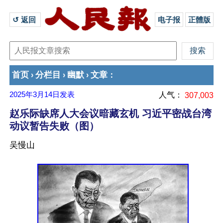
↺ 返回 
电子报
正體版
首页
分栏目
幽默
文章
›
›
›
：
2025年3月14日
发表
人气：
307,003
赵乐际缺席人大会议暗藏玄机 习近平密战台湾
动议暂告失败（图）
吴慢山