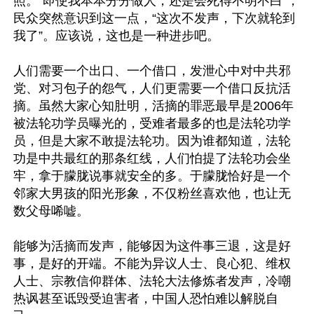
照。“即使我本本分分做人，还是会死得不明不白”，
民众突然意识到这一点，“这次不发声，下次就轮到
我了”。应该说，这也是一种进步吧。

人们需要一个出口、一个借口，发泄心中对中共邪
党、对习包子的怨气，人们更需要一个借口反抗活
摘。虽然大家心知肚明，活摘的罪恶最早是2006年
被法轮功学员曝光的，受难者最多的也是法轮功学
员，但是大家不敢提法轮功。因为谁都知道，法轮
功是中共最红的那条红线，人们怕提了法轮功会坐
牢，拿于朦胧说事就安全的多。于朦胧恰好是一个
邻家大男孩的阳光形象，不仅粉丝喜欢他，也让无
数父母唏嘘。

能够为活摘而发声，能够因为这件事三退，这是好
事，是好的开端。不能为异议人士、良心犯、维权
人士、宗教信仰群体、法轮大法修炼者发声，冷嘲
热讽甚至诋毁受迫害者，中国人恐怕难以解脱自