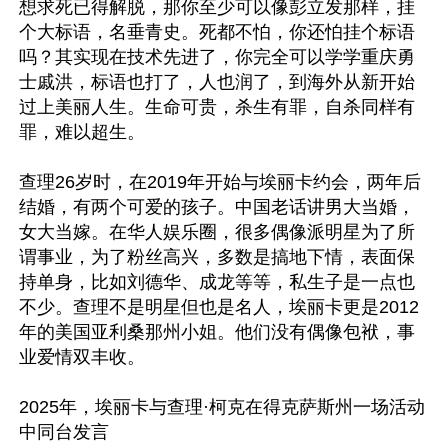
想求死已得解脱，那你至少可以像彭立发那样，挂
个大标语，名垂青史。死都不怕，你还怕挂个标语
吗？其实现在技术先进了，你完全可以学学重庆勇
士戚洪，标语也打了，人也润了，到海外从新开始
过上美丽人生。生命可贵，杀生有罪，自杀同样有
罪，难以超生。

查理26岁时，在2019年开始与埃丽卡约会，两年后
结婚，有两个可爱的孩子。中国老话讲男大当婚，
女大当嫁。在华人娱乐圈，很多偶像派明星为了所
谓事业，为了粉丝高兴，多数是搞地下情，表面保
持单身，比如刘德华、成龙等等，私生子是一点也
不少。查理不是明星但也是名人，埃丽卡更是2012
年的美国亚利桑那州小姐。他们没有偶像包袱，事
业爱情双丰收。

2025年，埃丽卡与查理·柯克在得克萨斯州一场活动
中同台发言
