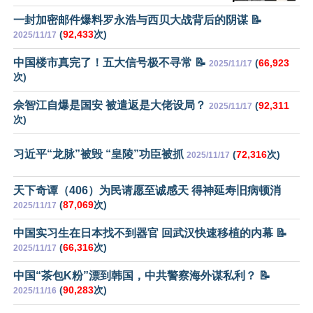
一封加密邮件爆料罗永浩与西贝大战背后的阴谋 📝
(
92,433
次)
2025/11/17
中国楼市真完了！五大信号极不寻常 📝
(
66,923
2025/11/17
次)
佘智江自爆是国安 被遣返是大佬设局？
(
92,311
2025/11/17
次)
习近平“龙脉”被毁 “皇陵”功臣被抓
(
72,316
次)
2025/11/17
天下奇谭（406）为民请愿至诚感天 得神延寿旧病顿消
(
87,069
次)
2025/11/17
中国实习生在日本找不到器官 回武汉快速移植的内幕 📝
(
66,316
次)
2025/11/17
中国“茶包K粉”漂到韩国，中共警察海外谋私利？ 📝
(
90,283
次)
2025/11/16