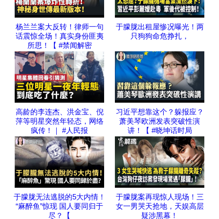
杨兰兰案大反转！律师一句
于朦胧出租屋惨况曝光！两
话震惊全场！真实身份匪夷
只狗狗命危挣扎，
所思！【 #禁闻解密
高龄的李连杰、洪金宝、倪
习近平想靠这个？躲报应？
萍等明星突然年轻态，网络
萧美琴欧洲发表突破性演
疯传！｜ #人民报
讲！【 #晓坤话时局
于朦胧无法逃脱的5大内情！
于朦胧案再现惊人现场！三
“麻醉鱼”惊现 国人要同归于
女一男哭天抢地，天娱高层
尽？【
疑涉黑幕！