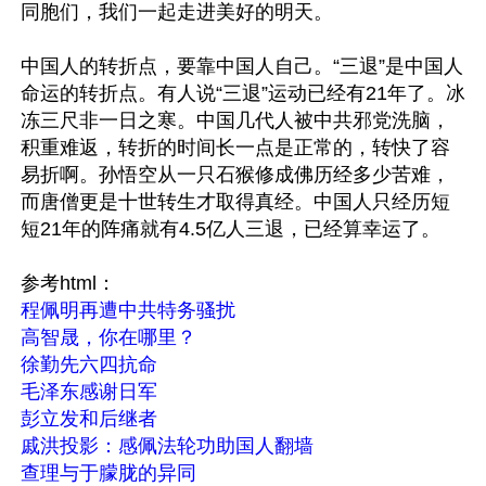
同胞们，我们一起走进美好的明天。

中国人的转折点，要靠中国人自己。“三退”是中国人
命运的转折点。有人说“三退”运动已经有21年了。冰
冻三尺非一日之寒。中国几代人被中共邪党洗脑，
积重难返，转折的时间长一点是正常的，转快了容
易折啊。孙悟空从一只石猴修成佛历经多少苦难，
而唐僧更是十世转生才取得真经。中国人只经历短
短21年的阵痛就有4.5亿人三退，已经算幸运了。

程佩明再遭中共特务骚扰
高智晟，你在哪里？
徐勤先六四抗命
毛泽东感谢日军
彭立发和后继者
戚洪投影：感佩法轮功助国人翻墙
查理与于朦胧的异同