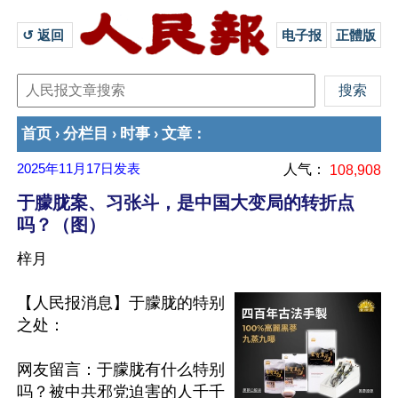
↺ 返回 
电子报
正體版
首页
分栏目
时事
文章
›
›
›
：
2025年11月17日
发表
人气：
108,908
于朦胧案、习张斗，是中国大变局的转折点
吗？（图）
梓月
【人民报消息】于朦胧的特别
之处：

网友留言：于朦胧有什么特别
吗？被中共邪党迫害的人千千