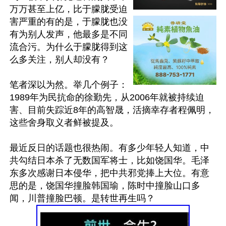
万万甚至上亿，比于朦胧受迫
害严重的有的是，于朦胧也没
有为别人发声，他最多是不同
流合污。为什么于朦胧得到这
么多关注，别人却没有？

笔者深以为然。举几个例子：
1989年为民抗命的徐勤先，从2006年就被持续迫
害、目前失踪近8年的高智晟，活摘幸存者程佩明，
这些舍身取义者鲜被提及。

最近反日的话题也很热闹。有多少年轻人知道，中
共勾结日本杀了无数国军将士，比如饶国华。毛泽
东多次感谢日本侵华，把中共邪党捧上大位。有意
思的是，饶国华撞脸韩国瑜，陈时中撞脸山口多