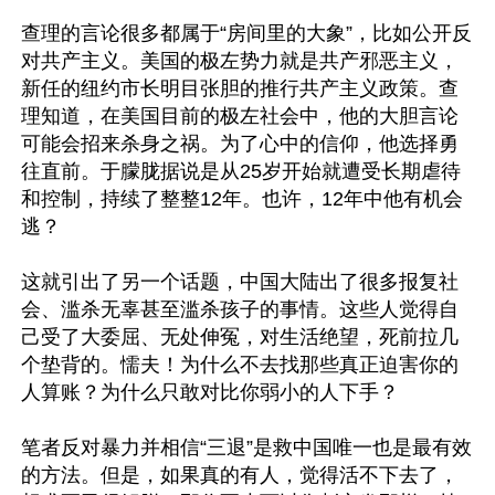
查理的言论很多都属于“房间里的大象”，比如公开反
对共产主义。美国的极左势力就是共产邪恶主义，
新任的纽约市长明目张胆的推行共产主义政策。查
理知道，在美国目前的极左社会中，他的大胆言论
可能会招来杀身之祸。为了心中的信仰，他选择勇
往直前。于朦胧据说是从25岁开始就遭受长期虐待
和控制，持续了整整12年。也许，12年中他有机会
逃？

这就引出了另一个话题，中国大陆出了很多报复社
会、滥杀无辜甚至滥杀孩子的事情。这些人觉得自
己受了大委屈、无处伸冤，对生活绝望，死前拉几
个垫背的。懦夫！为什么不去找那些真正迫害你的
人算账？为什么只敢对比你弱小的人下手？

笔者反对暴力并相信“三退”是救中国唯一也是最有效
的方法。但是，如果真的有人，觉得活不下去了，