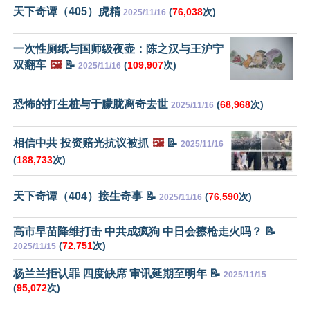
天下奇谭（405）虎精
(
76,038
次)
2025/11/16
一次性厕纸与国师级夜壶：陈之汉与王沪宁
双翻车
🖼️
📝
(
109,907
次)
2025/11/16
恐怖的打生桩与于朦胧离奇去世
(
68,968
次)
2025/11/16
相信中共 投资赔光抗议被抓
🖼️
📝
2025/11/16
(
188,733
次)
天下奇谭（404）接生奇事 📝
(
76,590
次)
2025/11/16
高市早苗降维打击 中共成疯狗 中日会擦枪走火吗？ 📝
(
72,751
次)
2025/11/15
杨兰兰拒认罪 四度缺席 审讯延期至明年 📝
2025/11/15
(
95,072
次)