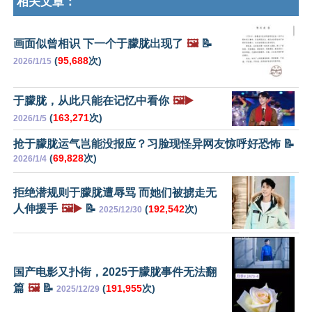
相关文章：
画面似曾相识 下一个于朦胧出现了
🖼️
📝
(
95,688
次)
2026/1/15
于朦胧，从此只能在记忆中看你
🖼️▶️
(
163,271
次)
2026/1/5
抢于朦胧运气岂能没报应？习脸现怪异网友惊呼好恐怖 📝
(
69,828
次)
2026/1/4
拒绝潜规则于朦胧遭辱骂 而她们被掳走无
人伸援手
🖼️▶️
📝
(
192,542
次)
2025/12/30
国产电影又扑街，2025于朦胧事件无法翻
篇
🖼️
📝
(
191,955
次)
2025/12/29