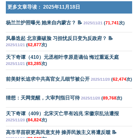
更多文章导读：
2025年11月18日
杨兰兰护照曝光 她来自内蒙古？ 📝
(
71,741
次)
2025/11/21
风暴迭起 北京撕破脸 习担忧反日变为反政府？ 📝
(
62,877
次)
2025/11/21
天下奇谭（410）元丞相叶李原是谪仙 悔过重返天庭
(
83,285
次)
2025/11/21
前美财长追求中共高官女儿细节被公开
(
62,474
次)
2025/11/20
猜想：天网觉醒，大审判指日可待
(
89,768
次)
2025/11/20
天下奇谭（409）北宋灭亡早有凶兆 宋徽宗乱法遭报
(
84,824
次)
2025/11/20
高市早苗获更高民意支持 操弄民族主义将遭反噬 📝