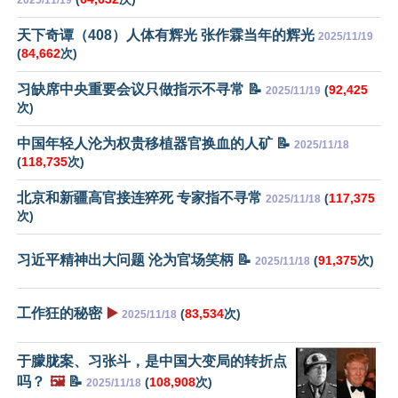
天下奇谭（408）人体有辉光 张作霖当年的辉光
2025/11/19
(
84,662
次)
习缺席中央重要会议只做指示不寻常 📝
(
92,425
2025/11/19
次)
中国年轻人沦为权贵移植器官换血的人矿 📝
2025/11/18
(
118,735
次)
北京和新疆高官接连猝死 专家指不寻常
(
117,375
2025/11/18
次)
习近平精神出大问题 沦为官场笑柄 📝
(
91,375
次)
2025/11/18
工作狂的秘密
▶️
(
83,534
次)
2025/11/18
于朦胧案、习张斗，是中国大变局的转折点
吗？
🖼️
📝
(
108,908
次)
2025/11/18