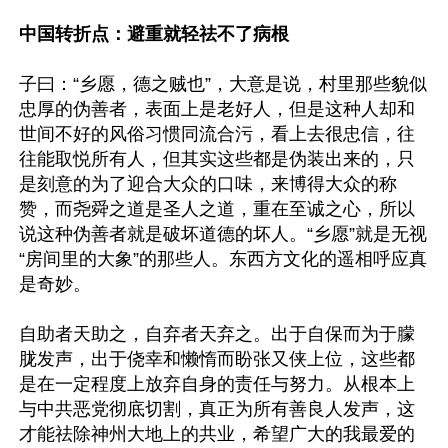
中国转折点：避重就轻祛不了病根
子曰：“乡愿，德之贼也”，大意是说，村里那些貌似
忠厚的伪善者，表面上是老好人，但是这种人却和
世间不好的风俗习惯同流合污，看上去很忠信，往
往能取悦所有人，但其实这些都是伪装出来的，只
是刻意的为了迎合大众的口味，来博得大众的称
赞，而尧舜之道是圣人之道，重在至诚之心，所以
说这种伪善者就是破坏道德的坏人。“乡愿”就是无视
“房间里的大象”的那些人。东西方文化的遥相呼应真
是奇妙。

自助者天助之，自弃者天弃之。出于自保而为于朦
胧发声，出于侥幸和懒惰而盼张又侠上位，这些都
是在一定程度上放弃自身的责任与努力。从根本上
与中共恶党彻底切割，真正为所有善良人发声，这
才能祛除神州大地上的共业，希望广大的我最爱的