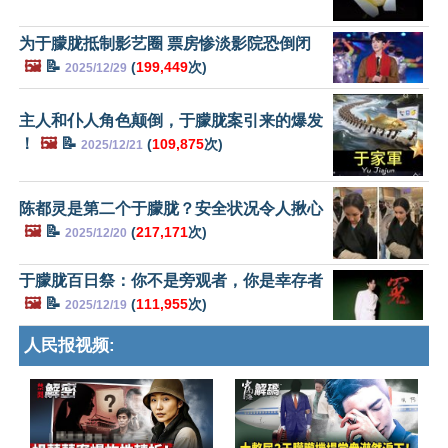
为于朦胧抵制影艺圈 票房惨淡影院恐倒闭
🖼️
📝
(
199,449
次)
2025/12/29
主人和仆人角色颠倒，于朦胧案引来的爆发
！
🖼️
📝
(
109,875
次)
2025/12/21
陈都灵是第二个于朦胧？安全状况令人揪心
🖼️
📝
(
217,171
次)
2025/12/20
于朦胧百日祭：你不是旁观者，你是幸存者
🖼️
📝
(
111,955
次)
2025/12/19
人民报视频: