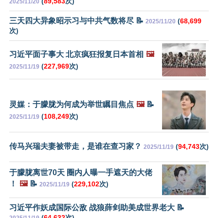
(
89,583
次)
2025/11/20
三天四大异象昭示习与中共气数将尽 📝
(
68,699
2025/11/20
次)
习近平面子事大 北京疯狂报复日本首相
🖼️
(
227,969
次)
2025/11/19
灵媒：于朦胧为何成为举世瞩目焦点
🖼️
📝
(
108,249
次)
2025/11/19
传马兴瑞夫妻被带走，是谁在查习家？
(
94,743
次)
2025/11/19
于朦胧离世70天 圈内人曝一手遮天的大佬
！
🖼️
📝
(
229,102
次)
2025/11/19
习近平作妖成国际公敌 战狼薛剑助美成世界老大 📝
(
64,632
次)
2025/11/19