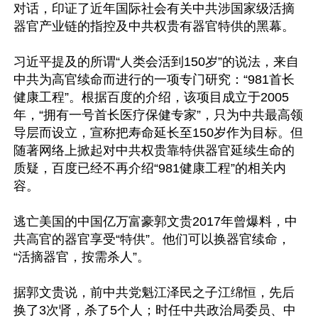
对话，印证了近年国际社会有关中共涉国家级活摘
器官产业链的指控及中共权贵有器官特供的黑幕。

习近平提及的所谓“人类会活到150岁”的说法，来自
中共为高官续命而进行的一项专门研究：“981首长
健康工程”。根据百度的介绍，该项目成立于2005
年，“拥有一号首长医疗保健专家”，只为中共最高领
导层而设立，宣称把寿命延长至150岁作为目标。但
随著网络上掀起对中共权贵靠特供器官延续生命的
质疑，百度已经不再介绍“981健康工程”的相关内
容。

逃亡美国的中国亿万富豪郭文贵2017年曾爆料，中
共高官的器官享受“特供”。他们可以换器官续命，
“活摘器官，按需杀人”。

据郭文贵说，前中共党魁江泽民之子江绵恒，先后
换了3次肾，杀了5个人；时任中共政治局委员、中