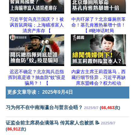
习近平贺乌克兰国庆？！被
中共吓尿了？北京爆厕所革
讽首鼠两端；上海瞄准富人
命！基孔肯雅热暴增十倍！
清房产库存 【
【 #晓坤话时局
迟迟不确定？北京阅兵总指
内蒙古主席王莉霞落马，西
挥到底是谁？抽血防“蚊”疫是
藏行细节怪异，习近平再缺
骗局？！ 【
席东盟峰会？权力松动
更多文章导读：
2025年9月4日
习为何不在中南海瀛台与普京会晤？
(
66,463
次)
2025/9/7
证监会前主席易会满落马 传其家人也被抓 📝
2025/9/7
(
86,912
次)