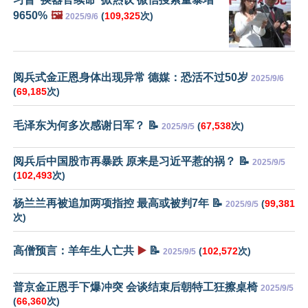
9650%
🖼️
(
109,325
次)
2025/9/6
阅兵式金正恩身体出现异常 德媒：恐活不过50岁
2025/9/6
(
69,185
次)
毛泽东为何多次感谢日军？ 📝
(
67,538
次)
2025/9/5
阅兵后中国股市再暴跌 原来是习近平惹的祸？ 📝
2025/9/5
(
102,493
次)
杨兰兰再被追加两项指控 最高或被判7年 📝
(
99,381
2025/9/5
次)
高僧预言：羊年生人亡共
▶️
📝
(
102,572
次)
2025/9/5
普京金正恩手下爆冲突 会谈结束后朝特工狂擦桌椅
2025/9/5
(
66,360
次)