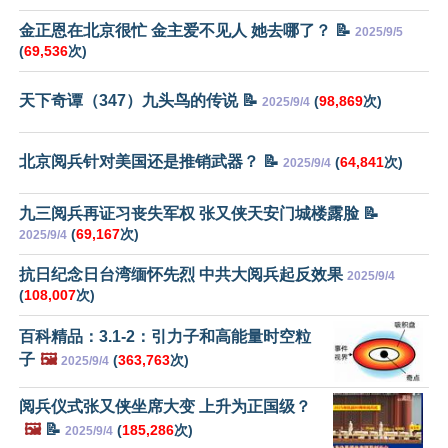
金正恩在北京很忙 金主爱不见人 她去哪了？ 📝
2025/9/5
(
69,536
次)
天下奇谭（347）九头鸟的传说 📝
(
98,869
次)
2025/9/4
北京阅兵针对美国还是推销武器？ 📝
(
64,841
次)
2025/9/4
九三阅兵再证习丧失军权 张又侠天安门城楼露脸 📝
(
69,167
次)
2025/9/4
抗日纪念日台湾缅怀先烈 中共大阅兵起反效果
2025/9/4
(
108,007
次)
百科精品：3.1-2：引力子和高能量时空粒
子
🖼️
(
363,763
次)
2025/9/4
阅兵仪式张又侠坐席大变 上升为正国级？
🖼️
📝
(
185,286
次)
2025/9/4