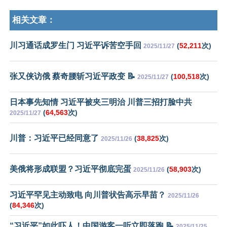
相关文章：
川习通话成罗生门 习近平诉苦空手回
(
52,211
次)
2025/11/27
张又侠访俄 蔡奇腰斩习近平政变 📝
(
100,518
次)
2025/11/27
日本事先知情 习近平被夹三明治 川普三招打脸中共
(
64,563
次)
2025/11/27
川普：习近平已经同意了
(
38,825
次)
2025/11/26
美俄将形成联盟？习近平彻底完蛋
(
58,903
次)
2025/11/26
习近平罕见主动致电 向川普状告高示早苗？
2025/11/26
(
84,346
次)
“习近平”如此吓人！中国游客一听立即落跑 📝
2025/11/25