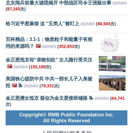
北京阅兵前最大谜团揭开 中部战区司令王强疑出事
2025/9/3
(
87,165
次)
给习近平惹麻烦 这 “五类人”被盯上
(
86,504
次)
2025/9/3
百科精品：3.1-1：物质粒子和能量子有相
同的来源吗？
🖼️
(
352,653
次)
2025/9/3
金正恩抵京却“亲吻别处” 女儿随行受关注
🖼️
(
155,189
次)
2025/9/3
美国铁心提防中共 中共一部长儿子入美被
拒
🖼️
📝
(
79,331
次)
2025/9/3
金正恩携女抵京 疑似为金主爱接班铺路 📝
(
64,741
2025/9/3
次)
Copyright© RMB Public Foundation Inc.
All Rights Reserved