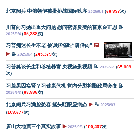
北京阅兵 中俄朝伊被批挑战国际秩序
(
66,337
次)
2025/9/4
川普向习抛出重大问题 慰问密谋反美的普京金正恩 📝
(
65,338
次)
2025/9/4
习普痴迷长生不老 被讽妖怪吃“唐僧肉”
🖼️
▶️
📝
(
245,379
次)
2025/9/4
习普笑谈长生和移植器官 央视急删视频 📝
(
65,009
2025/9/4
次)
习脸黑因换肾？习健康危机 党内分裂将酿政局突变 📝
(
68,988
次)
2025/9/3
北京阅兵习满脸愁容 摇头眨眼显病态
▶️
📝
2025/9/3
(
103,677
次)
唐山大地震三个真实故事
▶️
(
100,407
次)
2025/9/3