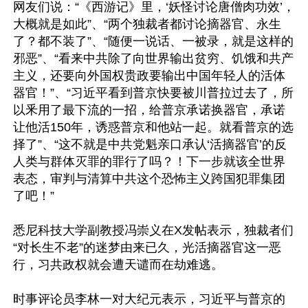
网友们说：“《西游记》里，‘妖怪讨论唐僧肉功效’，
大概就是如此”、“两个独裁者都讨论摘器官、永生
了？都不装了”、“随便一说话、一被录，就是这样的
邪恶”、“看来中共除了向世界输出贫穷、饥饿和共产
主义，还要向外国权贵政要输出中国年轻人的活体
器官！”、“习近平看到普京快要被川普拉过去了，所
以釆用了最下流的一招，给普京承诺换器官，承诺
让他活150年，诱惑普京和他站一起。就看普京的选
择了”、“这不就是中共党魁亲口承认‘活摘器官’的反
人类与群体灭罪的罪行了吗？！下一步就该全世界
表态，审判与清算中共这个恐怖主义跨国犯罪集团
了吧！”

悉尼科技大学副教授冯崇义在X发帖表示，独裁者们
“对长生不老”的迷梦由来已久，光活摘器官这一恶
行，习共政权就会遭天谴而在劫难逃。

时事评论员李林一对大纪元表示，习近平与普京的