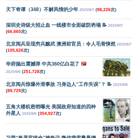
天下奇谭（348）不解风情的少年
(
98,226
次)
2025/9/7
深圳史诗级大招止血 一线楼市全面破防坍塌 📝
2025/9/7
(
66,665
次)
北京阅兵呈现穷兵黩武 澳洲前官员：令人毛骨悚然
2025/9/7
(
105,626
次)
华府抛出震撼弹 中共360亿白花了
🖼️
(
251,728
次)
2025/9/6
北京阅兵惊爆外泄事故 习身边人“工作失误”？ 📝
2025/9/6
(
89,729
次)
五角大楼机密档曝光 美国政府知道的四种
外星人
(
354,927
次)
2025/9/6
习普“换器官续命”掀热议 微信搜索量暴增