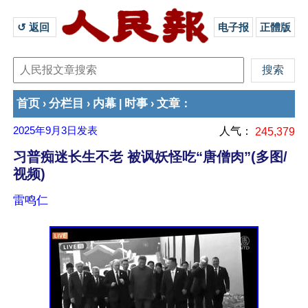
↺ 返回 
电子报
正體版
首页
分栏目
内幕
时事
文章
›
›
|
›
：
2025年9月3日
发表
人气：
245,379
习普痴迷长生不老 被讽妖怪吃“唐僧肉”(多图/
视频)
雷鸣仁