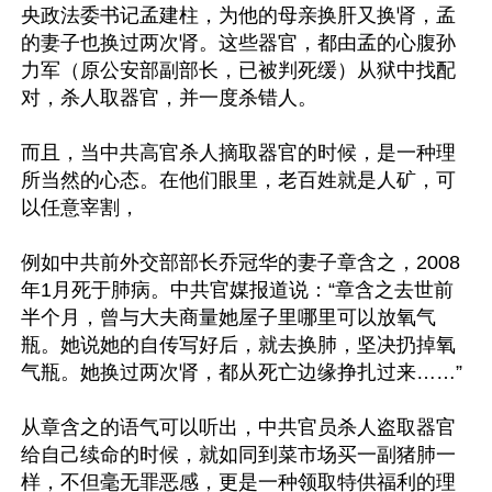
央政法委书记孟建柱，为他的母亲换肝又换肾，孟
的妻子也换过两次肾。这些器官，都由孟的心腹孙
力军（原公安部副部长，已被判死缓）从狱中找配
对，杀人取器官，并一度杀错人。

而且，当中共高官杀人摘取器官的时候，是一种理
所当然的心态。在他们眼里，老百姓就是人矿，可
以任意宰割，

例如中共前外交部部长乔冠华的妻子章含之，2008
年1月死于肺病。中共官媒报道说：“章含之去世前
半个月，曾与大夫商量她屋子里哪里可以放氧气
瓶。她说她的自传写好后，就去换肺，坚决扔掉氧
气瓶。她换过两次肾，都从死亡边缘挣扎过来……”

从章含之的语气可以听出，中共官员杀人盗取器官
给自己续命的时候，就如同到菜市场买一副猪肺一
样，不但毫无罪恶感，更是一种领取特供福利的理