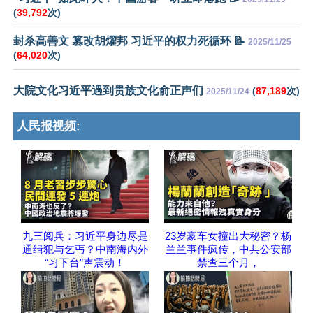
(
39,792
次)
封杀高善文 篡改胡燿邦 习近平的权力死循环 📝
2025/11/25
(
64,020
次)
大院文化习近平遇到贵族文化俞正声们
(
87,189
次)
2025/11/24
人民报视频:
九三阅兵：习近平身边尽是
23岁豪车女撞出大秘密？杨
通缉犯与乞丐？中南海内外
兰兰事件疯传，中共公安部
“习下台”声震动！
禁查三个月，