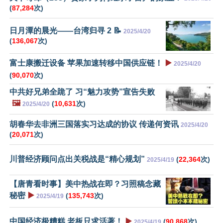
(
87,284
次)
日月潭的晨光——台湾归寻 2 📝
2025/4/20
(
136,067
次)
富士康搬迁设备 苹果加速转移中国供应链！
▶️
2025/4/20
(
90,070
次)
中共好兄弟全跪了 习“魅力攻势”宣告失败
🖼️
(
10,631
次)
2025/4/20
胡春华去非洲三国落实习达成的协议 传递何资讯
2025/4/20
(
20,071
次)
川普经济顾问点出关税战是“精心规划”
(
22,364
次)
2025/4/19
【唐青看时事】美中热战在即？习照稿念藏
秘密
▶️
(
135,743
次)
2025/4/19
中国经济极糟糕 老板只求活著！
▶️
(
90,868
次)
2025/4/19