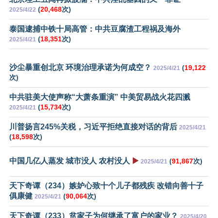
(
20,468
次)
2025/4/22
泰国逮捕中铁十局高管：中共豆腐渣工程祸及海外
(
18,351
次)
2025/4/21
沙尘暴重创北京 环境治理承诺为何成空？
(
19,122
2025/4/21
次)
中共驻美大使声称“大萧条重演” 中美贸易战火花四溅
(
15,734
次)
2025/4/21
川普扬言245%关税，习近平拒绝直接对话的背后
2025/4/21
(
18,598
次)
中国几亿人蒸发 城市没人 农村没人
▶️
(
91,867
次)
2025/4/21
天下奇谭（234）嫉妒心致十个儿子都残疾 改错向善十子
俱康健
(
90,064
次)
2025/4/21
天下奇谭（233）贫家子为何继承了富户的家业？
2025/4/20