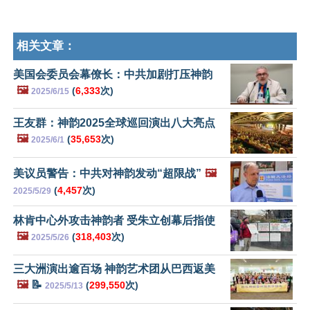
相关文章：
美国会委员会幕僚长：中共加剧打压神韵
🖼️
(
6,333
次)
2025/6/15
王友群：神韵2025全球巡回演出八大亮点
🖼️
(
35,653
次)
2025/6/1
美议员警告：中共对神韵发动“超限战”
🖼️
(
4,457
次)
2025/5/29
林肯中心外攻击神韵者 受朱立创幕后指使
🖼️
(
318,403
次)
2025/5/26
三大洲演出逾百场 神韵艺术团从巴西返美
🖼️
📝
(
299,550
次)
2025/5/13