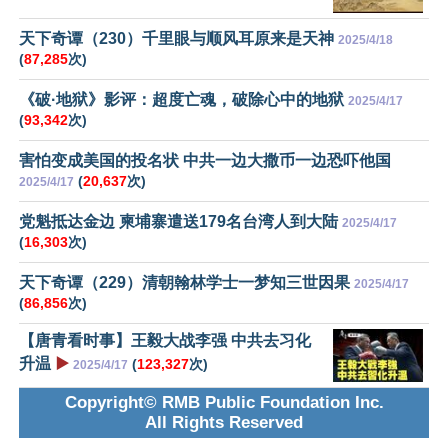
天下奇谭（230）千里眼与顺风耳原来是天神
2025/4/18
(
87,285
次)
《破·地狱》影评：超度亡魂，破除心中的地狱
2025/4/17
(
93,342
次)
害怕变成美国的投名状 中共一边大撒币一边恐吓他国
(
20,637
次)
2025/4/17
党魁抵达金边 柬埔寨遣送179名台湾人到大陆
2025/4/17
(
16,303
次)
天下奇谭（229）清朝翰林学士一梦知三世因果
2025/4/17
(
86,856
次)
【唐青看时事】王毅大战李强 中共去习化
升温
▶️
(
123,327
次)
2025/4/17
Copyright© RMB Public Foundation Inc.
All Rights Reserved