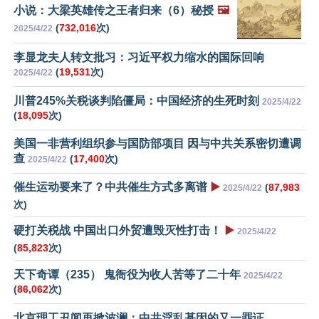
小说：大梁英雄传之王者归来（6）秘授
🖼️
(
732,016
次)
2025/4/22
李显龙夫人转文批习：习近平权力缩水的国际回响
(
19,531
次)
2025/4/22
川普245%关税谈判陷僵局：中国经济的生死时刻
2025/4/22
(
18,095
次)
美国一非营利组织参与国防部项目 因与中共关系密切遭调
查
(
17,400
次)
2025/4/22
催生运动要来了？中共催生方式多离谱
▶️
(
87,983
2025/4/22
次)
硬打关税战 中国出口外贸遭毁灭性打击！
▶️
2025/4/22
(
85,823
次)
天下奇谭（235） 鬼衙役为收人苦等了二十年
2025/4/22
(
86,062
次)
北京理工丑闻再掀波澜：中共淫乱基因的又一罪证