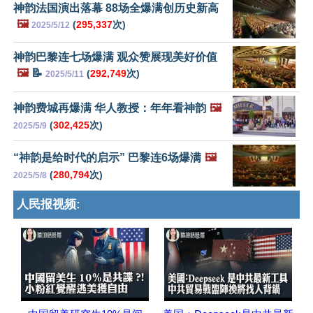
神韵法国演出落幕 88场全爆满创历史新高
🖼️
(
295,337
次)
2025/5/12
神韵巴黎连七场爆满 观众赞展现美好价值
🖼️
📝
(
292,749
次)
2025/5/11
神韵费城再爆满 华人教授：年年看神韵
🖼️
(
302,425
次)
2025/5/9
“神韵是给时代的启示” 巴黎连6场爆满
🖼️
(
280,794
次)
2025/5/8
人民报视频: