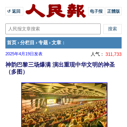
↺ 返回 
电子报
正體版
首页
分栏目
专题
文章
›
›
›
：
2025年4月19日
发表
人气：
311,733
神韵巴黎三场爆满 演出重现中华文明的神圣
（多图）