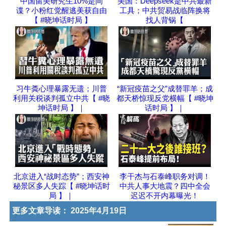
中国留美研究生10%是间
美国：Deepseek是中共最新
谍？小粉红觉醒逃美获自由
工具；中共贸易战临阵换将
【 #晓坤话时局 】
找人背锅【
习牛粪心理暴露无遗；川普
“新冠疫苗之父”成替罪羊；成
利用关税谈判孤立中共【 #晓
都天桥惊现反党横幅【 #晓坤
坤话时局 】｜
话时局 】｜
北京进入“战时态势”；西安神
李干杰与石泰峰职务对调！
秘景区多人失踪【 #晓坤话时
中共人事大地震？四中全会
局 】｜
迟迟不开内幕曝光！
更多文章导读：
2025年4月19日