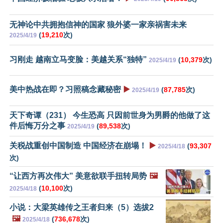
无神论中共拥抱信神的国家 狼外婆一家亲祸害未来
(
19,210
次)
2025/4/19
习刚走 越南立马变脸：美越关系“独特”
(
10,379
次)
2025/4/19
美中热战在即？习照稿念藏秘密
▶️
(
87,785
次)
2025/4/19
天下奇谭（231） 今生恐高 只因前世身为男爵的他做了这
件后悔万分之事
(
89,538
次)
2025/4/19
关税战重创中国制造 中国经济在崩塌！
▶️
(
93,307
2025/4/18
次)
“让西方再次伟大” 美意欲联手扭转局势
🖼️
(
10,100
次)
2025/4/18
小说：大梁英雄传之王者归来（5）选拔2
🖼️
(
736,678
次)
2025/4/18