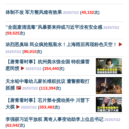
体制不改 军方整风难有效果
(
45,152
次)
2025/7/22
“全面肃清流毒”风暴要来抑或习近平没有安全感
2025/7/22
(
59,525
次)
浓烈恶臭味 民众疯抢瓶装水！上海雨后再现粉色天空！
▶️
(
90,010
次)
2025/7/22
【唐青看时事】杭州粪水惊全国 特权爆雷
惹民愤
▶️
(
354,440
次)
2025/7/22
天水铅中毒幼儿家长维权抗议 遭警察殴打
抓捕
🖼️
(
113,394
次)
2025/7/22
【唐青看时事】芯片禁令搅动美中 川普下
大棋
▶️
(
353,483
次)
2025/7/22
李强获习近平放权 离奇人事变动助李上位总书记
2025/7/22
(
62,042
次)