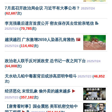
7月底召开政治局会议 习近平有大事公布？
2025/7/24
(
62,687
次)
李克强最后遗言首度公开 密友保存其去世前亲笔信 📝
(
70,785
次)
2025/7/24
越演越烈 广东激增2659人染基孔肯雅热
🖼️
(
114,492
次)
2025/7/24
政治老人联手反对派政变 总书记一夜之间下台
2025/7/24
(
64,008
次)
天水幼儿铅中毒案背后或涉高层明争暗斗
(
46,852
2025/7/23
次)
经济恶化 末世乱象 偷外卖的越来越多
▶️
(
357,182
次)
2025/7/23
【唐青看时事】国会震怒 美军机密交给中