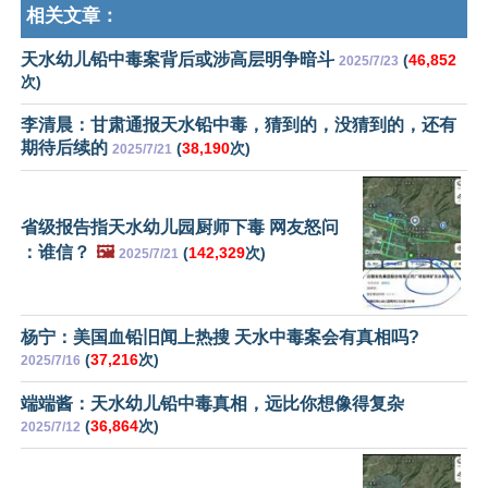
相关文章：
天水幼儿铅中毒案背后或涉高层明争暗斗
(
46,852
2025/7/23
次)
李清晨：甘肃通报天水铅中毒，猜到的，没猜到的，还有
期待后续的
(
38,190
次)
2025/7/21
省级报告指天水幼儿园厨师下毒 网友怒问
：谁信？
🖼️
(
142,329
次)
2025/7/21
杨宁：美国血铅旧闻上热搜 天水中毒案会有真相吗?
(
37,216
次)
2025/7/16
端端酱：天水幼儿铅中毒真相，远比你想像得复杂
(
36,864
次)
2025/7/12