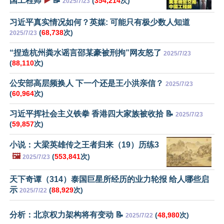
国工程师
▶️
📝
(
354,214
次)
2025/7/23
习近平真实情况如何？英媒: 可能只有极少数人知道
(
68,738
次)
2025/7/23
“捏造杭州粪水谣言邵某豪被刑拘”网友怒了
2025/7/23
(
88,110
次)
公安部高层频换人 下一个还是王小洪亲信？
2025/7/23
(
60,964
次)
习近平挥社会主义铁拳 香港四大家族被收拾 📝
2025/7/23
(
59,857
次)
小说：大梁英雄传之王者归来（19）历练3
🖼️
(
553,841
次)
2025/7/23
天下奇谭（314）泰国巨星所经历的业力轮报 给人哪些启
示
(
88,929
次)
2025/7/22
分析：北京权力架构将有变动 📝
(
48,980
次)
2025/7/22