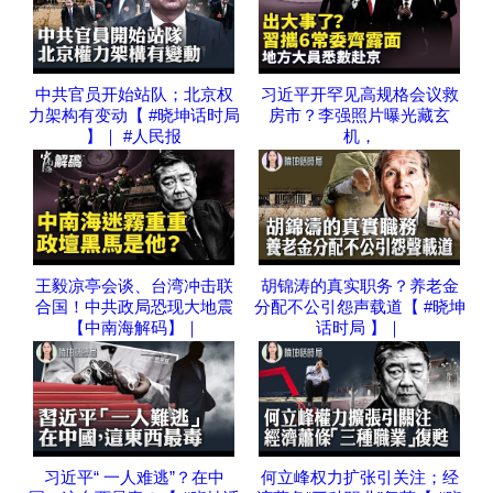
中共官员开始站队；北京权
习近平开罕见高规格会议救
力架构有变动【 #晓坤话时局
房市？李强照片曝光藏玄
】｜ #人民报
机，
王毅凉亭会谈、台湾冲击联
胡锦涛的真实职务？养老金
合国！中共政局恐现大地震
分配不公引怨声载道【 #晓坤
【中南海解码】｜
话时局 】｜
习近平“ 一人难逃”？在中
何立峰权力扩张引关注；经