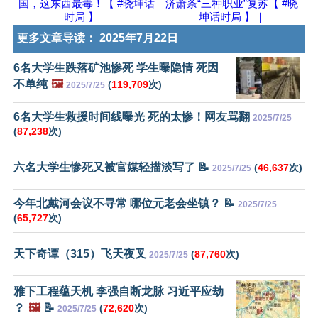
国，这东西最毒！【 #晓坤话
济萧条“三种职业”复苏【 #晓
时局 】｜
坤话时局 】｜
更多文章导读：
2025年7月22日
6名大学生跌落矿池惨死 学生曝隐情 死因
不单纯
🖼️
(
119,709
次)
2025/7/25
6名大学生救援时间线曝光 死的太惨！网友骂翻
2025/7/25
(
87,238
次)
六名大学生惨死又被官媒轻描淡写了 📝
(
46,637
次)
2025/7/25
今年北戴河会议不寻常 哪位元老会坐镇？ 📝
2025/7/25
(
65,727
次)
天下奇谭（315）飞天夜叉
(
87,760
次)
2025/7/25
雅下工程蕴天机 李强自断龙脉 习近平应劫
？
🖼️
📝
(
72,620
次)
2025/7/25