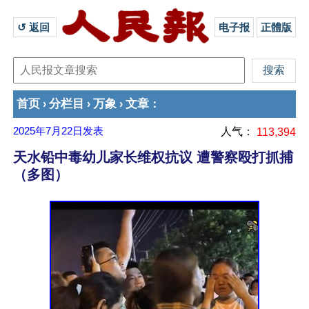
↺ 返回 
电子报
正體版
首页
分栏目
万象
文章
›
›
›
：
2025年7月22日
发表
人气：
113,394
天水铅中毒幼儿家长维权抗议 遭警察殴打抓捕
（多图）