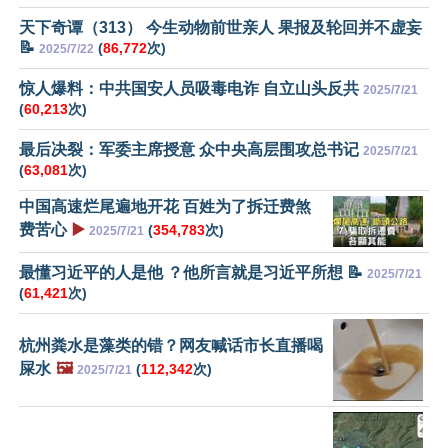
天下奇谭（313） 今生动物前世亲人 果报及轮回并不虚妄
📝
(
86,772
次)
2025/7/22
惊人爆料：中共国安人员吸毒电诈 自立山头反共
2025/7/21
(
60,213
次)
最后决裂：军委主席授意 众中央高层围攻总书记
2025/7/21
(
63,081
次)
中国高速烂尾遍地开花 百姓为了拆迁费煞
费苦心
▶️
(
354,783
次)
2025/7/21
最懂习近平的人是他 ？他所言就是习近平所想 📝
2025/7/21
(
61,421
次)
杭州粪水是藻类的错？网友喊话市长直播喝
屎水
🖼️
(
112,342
次)
2025/7/21