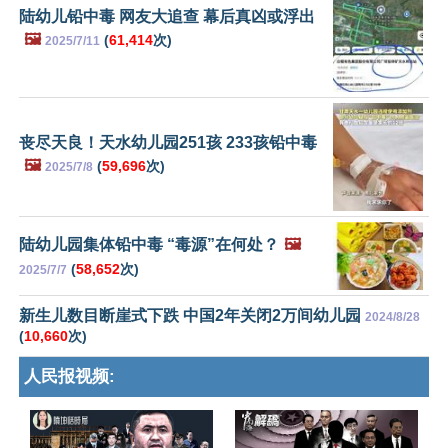
陆幼儿铅中毒 网友大追查 幕后真凶或浮出
🖼️
(
61,414
次)
2025/7/11
丧尽天良！天水幼儿园251孩 233孩铅中毒
🖼️
(
59,696
次)
2025/7/8
陆幼儿园集体铅中毒 “毒源”在何处？
🖼️
(
58,652
次)
2025/7/7
新生儿数目断崖式下跌 中国2年关闭2万间幼儿园
2024/8/28
(
10,660
次)
人民报视频: