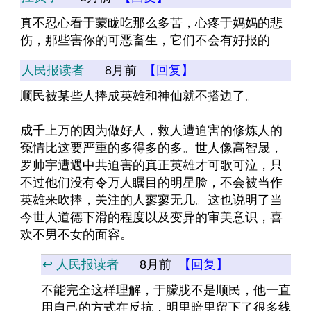
真不忍心看于蒙眬吃那么多苦，心疼于妈妈的悲
伤，那些害你的可恶畜生，它们不会有好报的
人民报读者
8月前
【回复】
顺民被某些人捧成英雄和神仙就不搭边了。
成千上万的因为做好人，救人遭迫害的修炼人的
冤情比这要严重的多得多的多。世人像高智晟，
罗帅宇遭遇中共迫害的真正英雄才可歌可泣，只
不过他们没有令万人瞩目的明星脸，不会被当作
英雄来吹捧，关注的人寥寥无几。这也说明了当
今世人道德下滑的程度以及变异的审美意识，喜
欢不男不女的面容。
↩️ 人民报读者
8月前
【回复】
不能完全这样理解，于朦胧不是顺民，他一直
用自己的方式在反抗，明里暗里留下了很多线