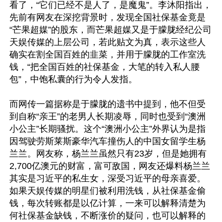
看了，“它们已经不是人了，是魔鬼”。李沐阳指出，
先前有网友在深挖背景时，发现全国社保基金竟是
“芒果超媒”的股东，而芒果超媒又是于朦胧经纪公司
天娱传媒的上层公司，若此贴文为真，表示这些人
确实在割全国百姓的韭菜，并用于朦胧的工作室洗
钱，“把全国百姓的社保基金，大笔的转入私人腰
包”，中饱私囊的行为令人发指。

而网传一篇据称是于朦胧的遗书中提到，他不但受
到自称“亲王”的老男人长期凌辱，同时也受到“澳洲
小公主”长期骚扰。这个“澳洲小公主”外界认为是指
因驾驶劳斯莱斯豪华汽车撞伤人的中国女留学生杨
兰兰。网友称，杨兰兰虽然只有23岁，但是她拥有
2,700亿澳元的财富，富可敌国，网友还爆料杨兰兰
其实是习近平的私生女，深受习近平的母亲喜爱。
如果天娱传媒的明星们被利用洗钱，从社保基金偷
钱，每次转账都是以亿计算，一来可以解释清楚为
何社保基金缺钱，不断涨价的疑问，也可以解释的