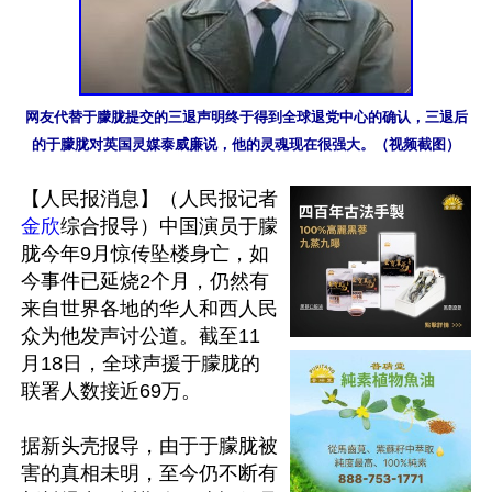
网友代替于朦胧提交的三退声明终于得到全球退党中心的确认，三退后
的于朦胧对英国灵媒泰威廉说，他的灵魂现在很强大。（视频截图）
【人民报消息】（人民报记者
金欣
综合报导）中国演员于朦
胧今年9月惊传坠楼身亡，如
今事件已延烧2个月，仍然有
来自世界各地的华人和西人民
众为他发声讨公道。截至11
月18日，全球声援于朦胧的
联署人数接近69万。

据新头壳报导，由于于朦胧被
害的真相未明，至今仍不断有