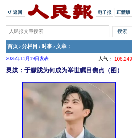
↺ 返回 
电子报
正體版
首页
分栏目
时事
文章
›
›
›
：
2025年11月19日
发表
人气：
108,249
灵媒：于朦胧为何成为举世瞩目焦点（图）