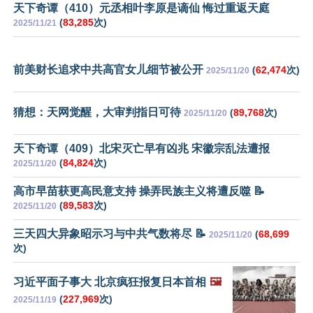
天下奇谭（410）元丞相叶李原是谪仙 悔过重返天庭
(
83,285
次)
2025/11/21
前美财长追求中共高官女儿细节被公开
(
62,474
次)
2025/11/20
猜想：天网觉醒，大审判指日可待
(
89,768
次)
2025/11/20
天下奇谭（409）北宋灭亡早有凶兆 宋徽宗乱法遭报
(
84,824
次)
2025/11/20
高市早苗获更高民意支持 操弄民族主义将遭反噬 📝
(
89,583
次)
2025/11/20
三天四大异象昭示习与中共气数将尽 📝
(
68,699
2025/11/20
次)
习近平面子事大 北京疯狂报复日本首相
🖼️
(
227,969
次)
2025/11/19