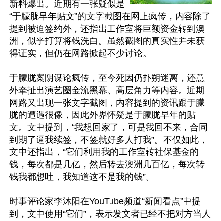
新料爆出。近期有一张疑似是
“于朦胧早年贴文”的文字截图在网上疯传，内容除了
提到被迫签约外，还指出工作室将巨额资金转到澳
洲，似乎打算将钱洗白。虽然截图的真实性并未获
得证实，但仍在网路掀起不少讨论。

于朦胧案阴谋论疯传，至今死因仍扑朔迷离，还意
外牵扯出演艺圈金流黑幕、高层角力等内容。近期
网路又出现一张文字截图，内容提到的资讯跟于朦
胧的遭遇很像，因此外界怀疑是于朦胧早年的贴
文。文中提到，“我想回家了，可是我回不来，合同
到期了逼我续签，不签就好多人打我”。不仅如此，
文中还指出，“它们利用我的工作室转社保基金的
钱，每次都是几亿，然后转去澳洲几百亿，每次转
钱我都想吐，我知道这不是我的钱”。

时事评论家李沐阳在YouTube频道“新闻看点”中提
到，文中使用“它们”，表示发文者已经不把对方当人