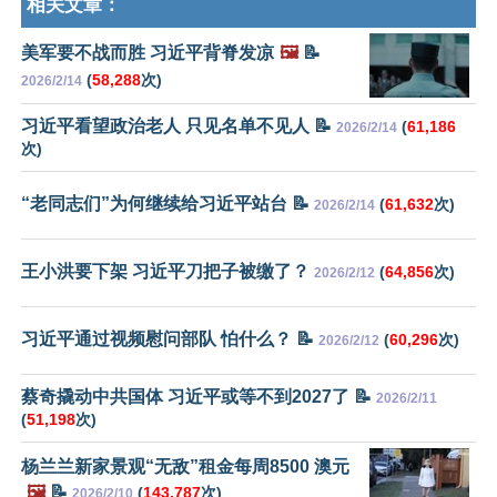
相关文章：
美军要不战而胜 习近平背脊发凉
🖼️
📝
(
58,288
次)
2026/2/14
习近平看望政治老人 只见名单不见人 📝
(
61,186
2026/2/14
次)
“老同志们”为何继续给习近平站台 📝
(
61,632
次)
2026/2/14
王小洪要下架 习近平刀把子被缴了？
(
64,856
次)
2026/2/12
习近平通过视频慰问部队 怕什么？ 📝
(
60,296
次)
2026/2/12
蔡奇撬动中共国体 习近平或等不到2027了 📝
2026/2/11
(
51,198
次)
杨兰兰新家景观“无敌”租金每周8500 澳元
🖼️
📝
(
143,787
次)
2026/2/10