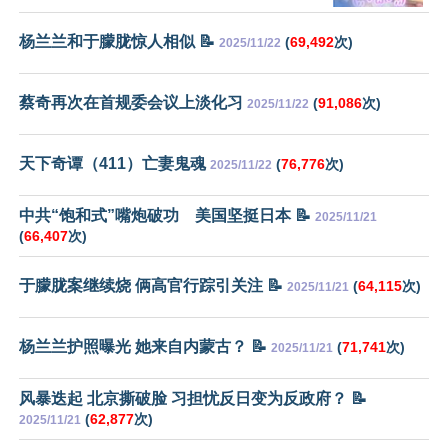
杨兰兰和于朦胧惊人相似 📝
(
69,492
次)
2025/11/22
蔡奇再次在首规委会议上淡化习
(
91,086
次)
2025/11/22
天下奇谭（411）亡妻鬼魂
(
76,776
次)
2025/11/22
中共“饱和式”嘴炮破功 美国坚挺日本 📝
2025/11/21
(
66,407
次)
于朦胧案继续烧 俩高官行踪引关注 📝
(
64,115
次)
2025/11/21
杨兰兰护照曝光 她来自内蒙古？ 📝
(
71,741
次)
2025/11/21
风暴迭起 北京撕破脸 习担忧反日变为反政府？ 📝
(
62,877
次)
2025/11/21