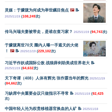
灵媒：于朦胧为何成为举世瞩目焦点
🖼️
📝
(
108,249
次)
2025/11/19
传马兴瑞夫妻被带走，是谁在查习家？
(
94,743
次)
2025/11/19
于朦胧离世70天 圈内人曝一手遮天的大佬
！
🖼️
📝
(
229,102
次)
2025/11/19
习近平作妖成国际公敌 战狼薛剑助美成世界老大 📝
(
64,632
次)
2025/11/19
天下奇谭（408）人体有辉光 张作霖当年的辉光
2025/11/19
(
84,662
次)
习缺席中央重要会议只做指示不寻常 📝
(
92,425
2025/11/19
次)
中国年轻人沦为权贵移植器官换血的人矿 📝
2025/11/18