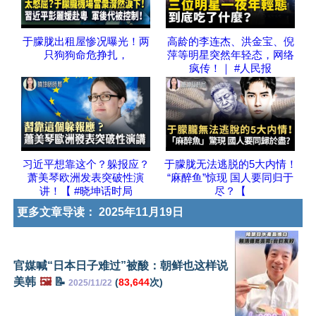
于朦胧出租屋惨况曝光！两
高龄的李连杰、洪金宝、倪
只狗狗命危挣扎，
萍等明星突然年轻态，网络
疯传！｜ #人民报
习近平想靠这个？躲报应？
于朦胧无法逃脱的5大内情！
萧美琴欧洲发表突破性演
“麻醉鱼”惊现 国人要同归于
讲！【 #晓坤话时局
尽？【
更多文章导读：
2025年11月19日
官媒喊“日本日子难过”被酸：朝鲜也这样说
美韩
🖼️
📝
(
83,644
次)
2025/11/22