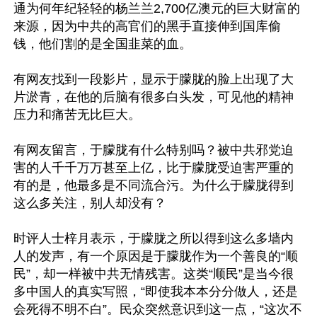
通为何年纪轻轻的杨兰兰2,700亿澳元的巨大财富的
来源，因为中共的高官们的黑手直接伸到国库偷
钱，他们割的是全国韭菜的血。

有网友找到一段影片，显示于朦胧的脸上出现了大
片淤青，在他的后脑有很多白头发，可见他的精神
压力和痛苦无比巨大。

有网友留言，于朦胧有什么特别吗？被中共邪党迫
害的人千千万万甚至上亿，比于朦胧受迫害严重的
有的是，他最多是不同流合污。为什么于朦胧得到
这么多关注，别人却没有？

时评人士梓月表示，于朦胧之所以得到这么多墙内
人的发声，有一个原因是于朦胧作为一个善良的“顺
民”，却一样被中共无情残害。这类“顺民”是当今很
多中国人的真实写照，“即使我本本分分做人，还是
会死得不明不白”。民众突然意识到这一点，“这次不