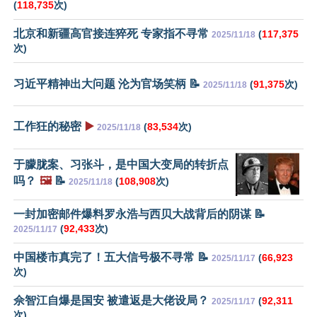
(
118,735
次)
北京和新疆高官接连猝死 专家指不寻常
(
117,375
2025/11/18
次)
习近平精神出大问题 沦为官场笑柄 📝
(
91,375
次)
2025/11/18
工作狂的秘密
▶️
(
83,534
次)
2025/11/18
于朦胧案、习张斗，是中国大变局的转折点
吗？
🖼️
📝
(
108,908
次)
2025/11/18
一封加密邮件爆料罗永浩与西贝大战背后的阴谋 📝
(
92,433
次)
2025/11/17
中国楼市真完了！五大信号极不寻常 📝
(
66,923
2025/11/17
次)
佘智江自爆是国安 被遣返是大佬设局？
(
92,311
2025/11/17
次)