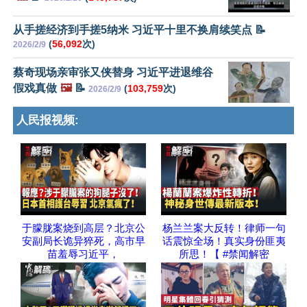
从手搓经济到手搓5纳米 习近平十里不换肩续笑点 📝
(
56,092
次)
2026/2/9
蔡奇现场亲审张又侠替身 习近平进退维谷
假戏真做
🖼️
📝
(
103,759
次)
2026/2/9
人民报视频:
于朦胧案烧到高层？北京公
杨兰兰案大反转！律师一句
安副局长诡异猝死，高市早
话震惊全场！真实身份匪夷
苗羞辱习近平，
所思！【 #禁闻解密