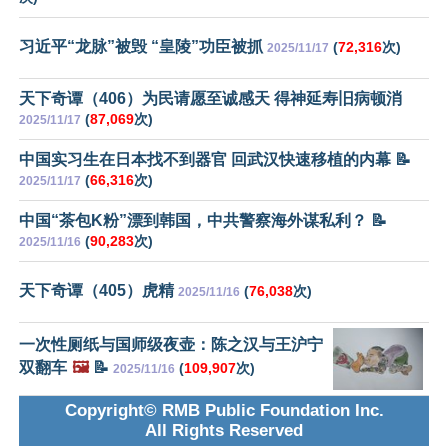
习近平“龙脉”被毁 “皇陵”功臣被抓
(
72,316
次)
2025/11/17
天下奇谭（406）为民请愿至诚感天 得神延寿旧病顿消
(
87,069
次)
2025/11/17
中国实习生在日本找不到器官 回武汉快速移植的内幕 📝
(
66,316
次)
2025/11/17
中国“茶包K粉”漂到韩国，中共警察海外谋私利？ 📝
(
90,283
次)
2025/11/16
天下奇谭（405）虎精
(
76,038
次)
2025/11/16
一次性厕纸与国师级夜壶：陈之汉与王沪宁
双翻车
🖼️
📝
(
109,907
次)
2025/11/16
Copyright© RMB Public Foundation Inc.
All Rights Reserved