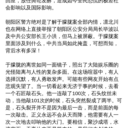
回应，放任舆论发酵，造成如今全民恐慌的极差社
会影响以及国际影响。

朝阳区警方绝对是了解于朦胧案全部内情，凛北川
也在网络上直接举报了朝阳区公安分局局长毕波以
及中共公安部长王小洪，但马上被屏蔽。于朦胧案
里面涉及到什么，中共当局如此掩盖，可想而知，
背后水有多深！

于朦胧的离世如同一面镜子，照出了大陆娱乐圈的
光怪陆离与人性的复杂多面。在这场喧嚣中，有人
选择沉默，有人勇敢发声。可能有些网友开始有点
悲观失望了。当一切看起来无济于事的时候，去看
一个石匠敲石头。他一连敲了100次，石头纹丝未
动，当他敲101次的时候，石头突然裂成了两半。可
是，石头裂开并不是因为最后一击，而是前面的每
一次敲击。正义永远不会从天而降，他需要有人一
次一次地去叩响他的大门。要相信，聚沙成塔，水