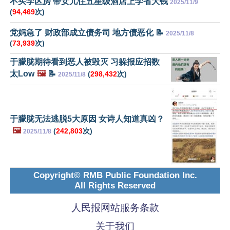
不买学区房 带女儿住五星级酒店上学省大钱
2025/11/9
(
94,469
次)
党妈急了 财政部成立债务司 地方债恶化 📝
2025/11/8
(
73,939
次)
于朦胧期待看到恶人被毁灭 习躲报应招数
太Low
🖼️
📝
(
298,432
次)
2025/11/8
于朦胧无法逃脱5大原因 女诗人知道真凶？
🖼️
(
242,803
次)
2025/11/8
Copyright© RMB Public Foundation Inc.
All Rights Reserved
人民报网站服务条款
关于我们