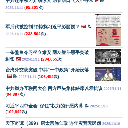
中共连串权力异动惊人 胡春华口气大不寻常
▶️
📝
(
95,201
次)
2025/11/11
军后代被控制 怕惊扰习近平彭丽媛？
🖼️
📝
(
238,504
次)
2025/11/11
一条鳌鱼令习坐立难安 网友智斗黑手突破
封锁
🖼️
(
294,055
次)
2025/11/11
台湾外交获突破 中共“一中政策”开始没落
🖼️
📝
(
106,452
次)
2025/11/11
中共举办互联网大会 西方巨头集体缺席以示抗议
2025/11/11
(
94,887
次)
习近平四中全会“保住”权力的邪恶内幕 📝
2025/11/10
(
102,842
次)
天下奇谭（399）唐太宗施仁政 连年灾荒无民怨
2025/11/10