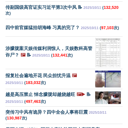
传副国级高官证实习近平第3次中风 📝
(
132,520
2025/10/11
次)
四中前官媒猛抬胡海峰 习真的完了？
(
97,103
次)
2025/10/11
涉朦胧案天娱传媒利润惊人，天娱数科高管
诈尸？
🖼️
📝
(
132,441
次)
2025/10/11
报复社会遍地开花 民众担忧升温
🖼️
(
183,032
次)
2025/10/11
越是高压禁止 悼念朦胧却越烧越旺
🖼️▶️
📝
(
497,463
次)
2025/10/11
突传习中风有诡异？四中全会人事将巨震
2025/10/11
(
130,987
次)