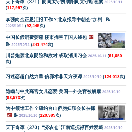
天下奇谭（371）阴间太守协助阳间太守断悬案
2025/10/11
(
117,957
次)
李强向金正恩汇报工作？北京报导中朝会“加料” 📝
(
92,445
次)
2025/10/11
中国长假消费萎缩 楼市掏空了国人钱包
🖼️
📝
(
241,474
次)
2025/10/11
川普炮轰北京阴险和敌对 或取消川习会
(
91,050
2025/10/11
次)
习迷恋超自然力量 信邪术非天方夜谭
(
124,013
次)
2025/10/10
隐瞒与中共高官女儿恋爱 美国一外交官被解雇
2025/10/10
(
93,573
次)
为中领馆工作？纽约台山侨胞妇联会长被抓
🖼️
📝
(
120,985
次)
2025/10/10
天下奇谭（370）“济农仓”江南巡抚得百姓爱戴
2025/10/10