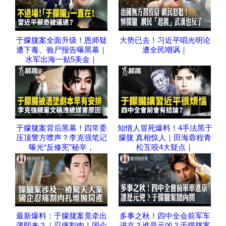
于朦胧案全面升级！恩师疑
大势已去！习近平唱光明论
遭下毒、验尸报告曝黑幕｜
遭全民嘲讽｜
水军出海一贴5美金｜
于朦胧案背后黑幕！四常委
知情人冒死爆料！4手法黑于
压顶警方噤声？李克强笔记
朦胧 真相惊人｜田海蓉程青
曝光“反修宪”秘辛，
松互咬4大疑点｜
最新爆料：于朦胧案竟牵出
多事之秋！四中全会前军车
薄熙来？｜忍痛割肉！国企
进京？谁是元凶？于朦胧案