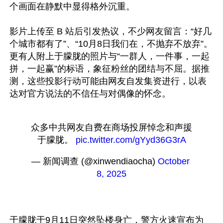
个画面在静默中显得格外沉重。

影片上传至 B 站后引发热议，不少网友留言：“好几
个城市都有了”、“10月8日我们在，不抛弃不放弃”。
更有人附上于朦胧的照片与“一群人，一件事，一起
拼，一起赢”的标语，象征粉丝的团结与不屈。据推
测，这些投影行动可能由网友自发集资进行，以表
众多中共网友自费在商场投屏悼念和声援
于朦胧。 
pic.twitter.com/gYyd36G3rA
— 新闻调查 (@xinwendiaocha) 
October 
8, 2025
于朦胧于9月11日突然坠楼身亡，警方火速宣布为