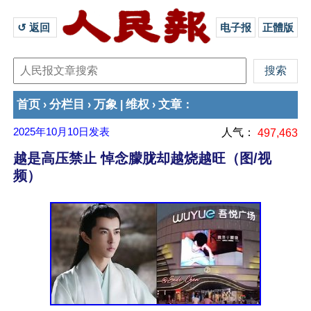
↺ 返回 
电子报
正體版
首页
分栏目
万象
维权
文章
›
›
|
›
：
2025年10月10日
发表
人气：
497,463
越是高压禁止 悼念朦胧却越烧越旺（图/视
频）