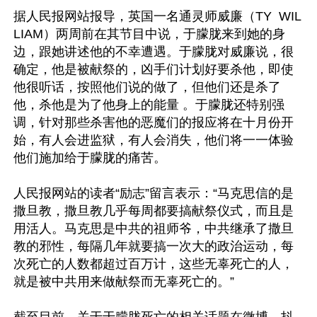
据人民报网站报导，英国一名通灵师威廉（TY  WIL
LIAM）两周前在其节目中说，于朦胧来到她的身
边，跟她讲述他的不幸遭遇。于朦胧对威廉说，很
确定，他是被献祭的，凶手们计划好要杀他，即使
他很听话，按照他们说的做了，但他们还是杀了
他，杀他是为了他身上的能量 。于朦胧还特别强
调，针对那些杀害他的恶魔们的报应将在十月份开
始，有人会进监狱，有人会消失，他们将一一体验
他们施加给于朦胧的痛苦。

人民报网站的读者“励志”留言表示：“马克思信的是
撒旦教，撒旦教几乎每周都要搞献祭仪式，而且是
用活人。马克思是中共的祖师爷，中共继承了撒旦
教的邪性，每隔几年就要搞一次大的政治运动，每
次死亡的人数都超过百万计，这些无辜死亡的人，
就是被中共用来做献祭而无辜死亡的。”
