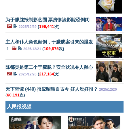
为于朦胧抵制影艺圈 票房惨淡影院恐倒闭
🖼️
📝
(
199,441
次)
2025/12/29
主人和仆人角色颠倒，于朦胧案引来的爆发
！
🖼️
📝
(
109,875
次)
2025/12/21
陈都灵是第二个于朦胧？安全状况令人揪心
🖼️
📝
(
217,164
次)
2025/12/20
天下奇谭 (440) 报应昭昭自古今 好人没好报？
2025/12/20
(
60,191
次)
人民报视频: