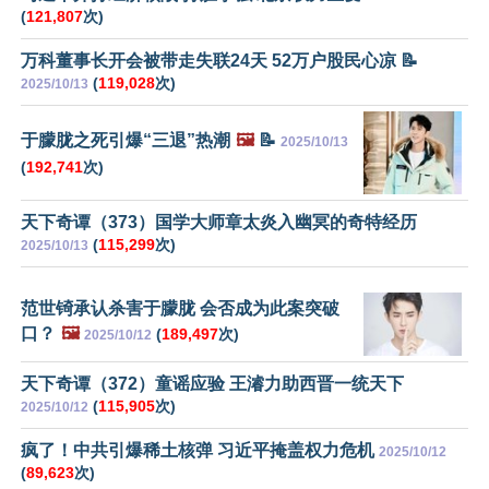
(
121,807
次)
万科董事长开会被带走失联24天 52万户股民心凉 📝
(
119,028
次)
2025/10/13
于朦胧之死引爆“三退”热潮
🖼️
📝
2025/10/13
(
192,741
次)
天下奇谭（373）国学大师章太炎入幽冥的奇特经历
(
115,299
次)
2025/10/13
范世锜承认杀害于朦胧 会否成为此案突破
口？
🖼️
(
189,497
次)
2025/10/12
天下奇谭（372）童谣应验 王濬力助西晋一统天下
(
115,905
次)
2025/10/12
疯了！中共引爆稀土核弹 习近平掩盖权力危机
2025/10/12
(
89,623
次)