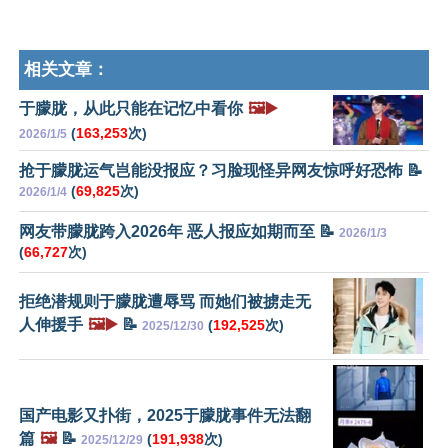
相关文章：
于朦胧，从此只能在记忆中看你
🖼️▶️
(
163,253
次)
2026/1/5
抢于朦胧运气岂能没报应？习脸现怪异网友惊呼好恐怖 📝
(
69,825
次)
2026/1/4
网友带朦胧跨入2026年 恶人报应如期而至 📝
2026/1/3
(
66,727
次)
拒绝潜规则于朦胧遭辱骂 而她们被掳走无
人伸援手
🖼️▶️
📝
(
192,525
次)
2025/12/30
国产电影又扑街，2025于朦胧事件无法翻
篇
🖼️
📝
(
191,938
次)
2025/12/29