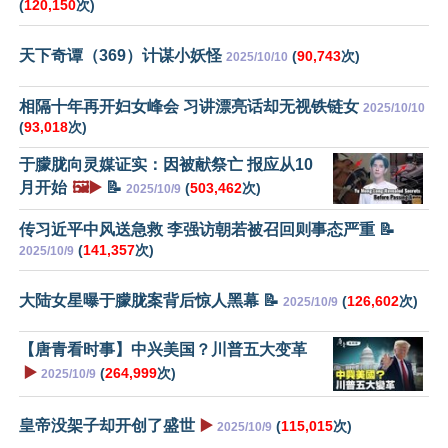
(
120,150
次)
天下奇谭（369）计谋小妖怪
(
90,743
次)
2025/10/10
相隔十年再开妇女峰会 习讲漂亮话却无视铁链女
2025/10/10
(
93,018
次)
于朦胧向灵媒证实：因被献祭亡 报应从10
月开始
🖼️▶️
📝
(
503,462
次)
2025/10/9
传习近平中风送急救 李强访朝若被召回则事态严重 📝
(
141,357
次)
2025/10/9
大陆女星曝于朦胧案背后惊人黑幕 📝
(
126,602
次)
2025/10/9
【唐青看时事】中兴美国？川普五大变革
▶️
(
264,999
次)
2025/10/9
皇帝没架子却开创了盛世
▶️
(
115,015
次)
2025/10/9