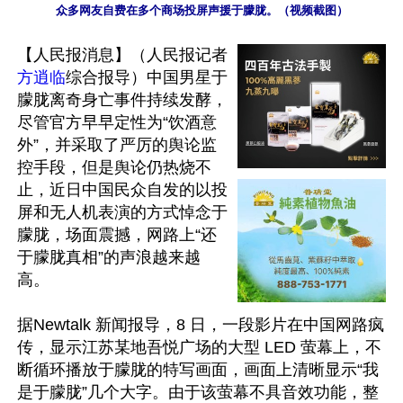
众多网友自费在多个商场投屏声援于朦胧。（视频截图）
【人民报消息】（人民报记者
方逍临
综合报导）中国男星于
朦胧离奇身亡事件持续发酵，
尽管官方早早定性为“饮酒意
外”，并采取了严厉的舆论监
控手段，但是舆论仍热烧不
止，近日中国民众自发的以投
屏和无人机表演的方式悼念于
朦胧，场面震撼，网路上“还
于朦胧真相”的声浪越来越
高。

据Newtalk 新闻报导，8 日，一段影片在中国网路疯
传，显示江苏某地吾悦广场的大型 LED 萤幕上，不
断循环播放于朦胧的特写画面，画面上清晰显示“我
是于朦胧”几个大字。由于该萤幕不具音效功能，整