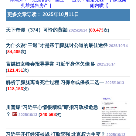
扎堆抛售房产｜
闹内哄【
更多文章导读：
2025年10月11日
天下奇谭（374）可怜的黄鼬
(
89,473
次)
2025/10/14
为什么说“三退”才是帮于朦胧讨公道的最佳途径
2025/10/14
(
84,465
次)
官媒妇女峰会报导异常 习近平身体欠佳 📝
2025/10/14
(
121,431
次)
解析于朦胧离奇死亡过程 习保命或保权二选一
2025/10/13
(
118,153
次)
川普爆“习近平心情很糟糕”暗指习政权危急
？
🖼️
(
240,568
次)
2025/10/13
习近平开打经济核战 打脸李强 北京权力生变？
2025/10/13