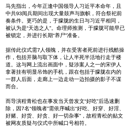
马先指出，今年正逢中国领导人习近平本命年，且
中共93阅兵期间出现大量鼓声与旗帜，符合祭祀前
奏条件。更巧的是，于朦胧的生日与习近平相同，
被认为是“天选之人”。命理师推测，于朦胧可能早已
被锁定，并进行长期“养尸”准备。

据传此仪式需7人领魄，并在受害者死前进行残酷操
作，包括开脑与取下体，让人半死半活地行走于楼
道。这与网上流出画面中，疑涉案人之一的宋伊人
拿著挂有明显吊饰的手机，跟在包括于朦胧在内的
一群人后面，走廊上一边走动一边拍摄的影子不谋
而合。

而导演程青松也在事发当天曾发文“好吃”后迅速删
除，因7名“领魄者”需依序喊出“好吃、好穿、好淫、
好赌、好货、好贪、好一切杂事”，故程青松的贴文
被网友质疑与仪式中所喊口号相符。
