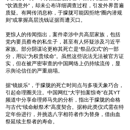
“饮酒意外”，却未公布详细调查过程，引发外界普遍
质疑。有网传消息称，于朦胧可能因拒绝“圈内潜规
则”或掌握高层洗钱证据而遭灭口。

更惊人的传闻指出，案件牵涉中共高层家族，包括
党内要员蔡奇的私生子，甚至有人怀疑涉及习近平
家族。部分阴谋论更称其死亡是“祭品仪式”的一部
分，用以“为权贵续命”。虽然这些说法无法被官方证
实，但在被严密审查的中国网络上仍持续流传，显
示舆论信任的严重崩塌。

据“镜娱乐”，于朦胧的死亡时间点与多项天象巧合，
引起命理圈关注。中国网红“大宇拍案惊奇”在其YT
频道中分享命理师马先的分析，指出于朦胧的命格
与古代“续命献祭术”高度契合。据称此类仪式需在特
定年份进行，并挑选八字相符者作为替身，借由血
祭延续主祭者的寿命。
