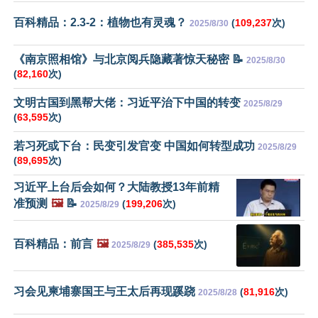
百科精品：2.3-2：植物也有灵魂？
(
109,237
次)
2025/8/30
《南京照相馆》与北京阅兵隐藏著惊天秘密 📝
2025/8/30
(
82,160
次)
文明古国到黑帮大佬：习近平治下中国的转变
2025/8/29
(
63,595
次)
若习死或下台：民变引发官变 中国如何转型成功
2025/8/29
(
89,695
次)
习近平上台后会如何？大陆教授13年前精
准预测
🖼️
📝
(
199,206
次)
2025/8/29
百科精品：前言
🖼️
(
385,535
次)
2025/8/29
习会见柬埔寨国王与王太后再现蹊跷
(
81,916
次)
2025/8/28