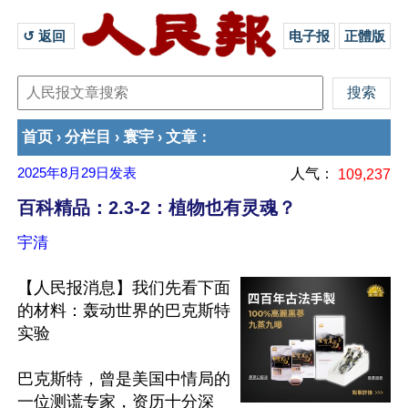
↺ 返回 
电子报
正體版
首页
分栏目
寰宇
文章
›
›
›
：
2025年8月29日
发表
人气：
109,237
百科精品：2.3-2：植物也有灵魂？
宇清
【人民报消息】我们先看下面
的材料：轰动世界的巴克斯特
实验

巴克斯特，曾是美国中情局的
一位测谎专家，资历十分深