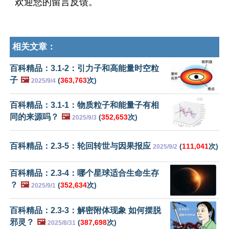
欢迎您的留言反馈。
相关文章：
百科精品：3.1-2：引力子和高能量时空粒
子
🖼️
(
363,763
次)
2025/9/4
百科精品：3.1-1：物质粒子和能量子有相
同的来源吗？
🖼️
(
352,653
次)
2025/9/3
百科精品：2.3-5：轮回转世与因果报应
(
111,041
次)
2025/9/2
百科精品：2.3-4：哪个星球适合生命生存
？
🖼️
(
352,634
次)
2025/9/1
百科精品：2.3-3：解密附体现象 如何摆脱
邪灵？
🖼️
(
387,698
次)
2025/8/31