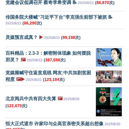
党建会议低调召开 蔡奇李希变调 📝
(
86,870
次)
2025/8/31
传国务院大楼喊“习近平下台”李克强生前部下被抓 📝
(
86,290
次)
2025/8/31
灵媒预言成真？
▶️
(
99,198
次)
2025/8/31
百科精品：2.3-3：解密附体现象 如何摆脱
邪灵？
🖼️
(
387,698
次)
2025/8/31
党媒频喊守住返贫底线 网友:中共加剧贫困
程度
🖼️▶️
(
123,184
次)
2025/8/31
北京阅兵中共有四大失算
🖼️
2025/8/30
(
122,675
次)
恒大正式退市 许家印与众高官亲密关系超出想像
2025/8/30