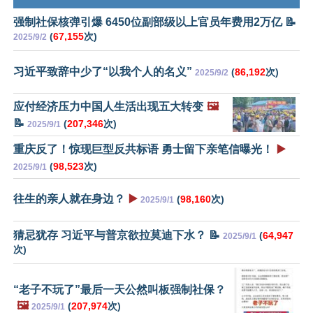
强制社保核弹引爆 6450位副部级以上官员年费用2万亿 📝
(
67,155
次)
2025/9/2
习近平致辞中少了“以我个人的名义”
(
86,192
次)
2025/9/2
应付经济压力中国人生活出现五大转变
🖼️
📝
(
207,346
次)
2025/9/1
重庆反了！惊现巨型反共标语 勇士留下亲笔信曝光！
▶️
(
98,523
次)
2025/9/1
往生的亲人就在身边？
▶️
(
98,160
次)
2025/9/1
猜忌犹存 习近平与普京欲拉莫迪下水？ 📝
(
64,947
2025/9/1
次)
“老子不玩了”最后一天公然叫板强制社保？
🖼️
(
207,974
次)
2025/9/1