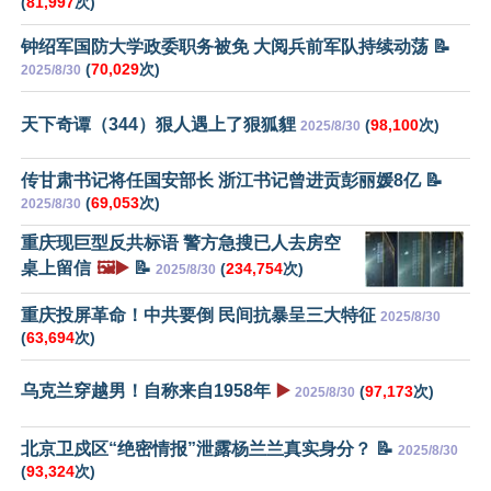
(
81,997
次)
钟绍军国防大学政委职务被免 大阅兵前军队持续动荡 📝
(
70,029
次)
2025/8/30
天下奇谭（344）狠人遇上了狠狐貍
(
98,100
次)
2025/8/30
传甘肃书记将任国安部长 浙江书记曾进贡彭丽媛8亿 📝
(
69,053
次)
2025/8/30
重庆现巨型反共标语 警方急搜已人去房空
桌上留信
🖼️▶️
📝
(
234,754
次)
2025/8/30
重庆投屏革命！中共要倒 民间抗暴呈三大特征
2025/8/30
(
63,694
次)
乌克兰穿越男！自称来自1958年
▶️
(
97,173
次)
2025/8/30
北京卫戍区“绝密情报”泄露杨兰兰真实身分？ 📝
2025/8/30
(
93,324
次)