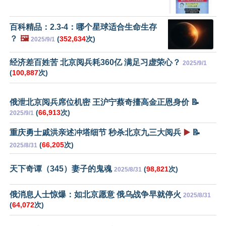
百科精品：2.3-4：哪个星球适合生命生存
？
🖼️
(
352,634
次)
2025/9/1
经济差百姓苦 北京阅兵耗360亿 满足习虚荣心？
2025/9/1
(
100,887
次)
俄泄北京阅兵席位机密 王沪宁蔡奇擡高金正恩身价 📝
(
66,913
次)
2025/9/1
重庆勇士戚洪亲述冲塔细节 秒杀北京九三大阅兵
▶️
📝
(
66,205
次)
2025/8/31
天下奇谭（345）妻子的鬼魂
(
98,821
次)
2025/8/31
俄消息人士惊爆：如北京愿意 俄乌战争早就停火
2025/8/31
(
64,072
次)