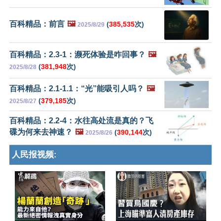
百科精品：前言
🖼️
(
385,535
次)
2025/8/29
百科精品：2.3-1：濒死体验是咋回事？
🖼️
(
381,948
次)
2025/8/28
百科精品：2.1-1.1：“光”能吸引人吗？
🖼️
(
379,185
次)
2025/8/27
百科精品：2.2-4：水往高处流是真的？飞
碟为何来去神速？
🖼️
(
390,144
次)
2025/8/26
人民报视频: