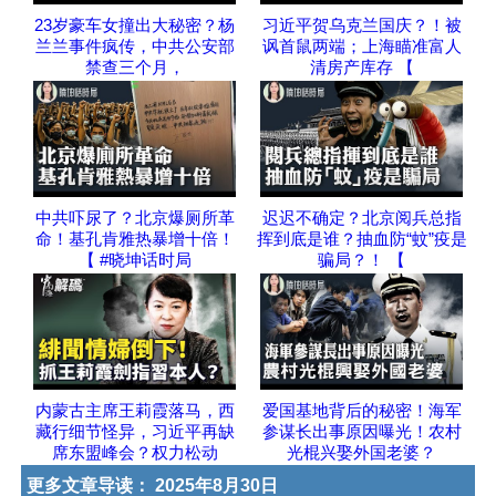
23岁豪车女撞出大秘密？杨
习近平贺乌克兰国庆？！被
兰兰事件疯传，中共公安部
讽首鼠两端；上海瞄准富人
禁查三个月，
清房产库存 【
中共吓尿了？北京爆厕所革
迟迟不确定？北京阅兵总指
命！基孔肯雅热暴增十倍！
挥到底是谁？抽血防“蚊”疫是
【 #晓坤话时局
骗局？！ 【
内蒙古主席王莉霞落马，西
爱国基地背后的秘密！海军
藏行细节怪异，习近平再缺
参谋长出事原因曝光！农村
席东盟峰会？权力松动
光棍兴娶外国老婆？
更多文章导读：
2025年8月30日