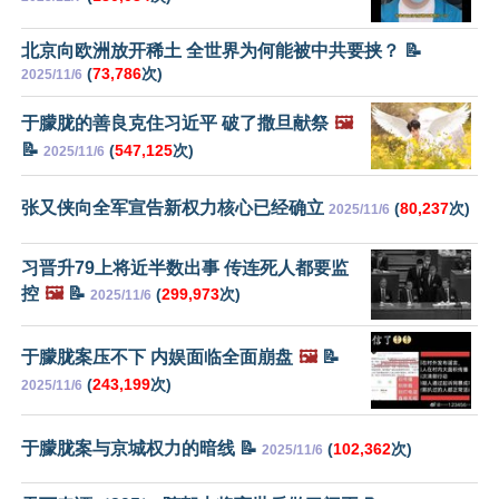
北京向欧洲放开稀土 全世界为何能被中共要挟？ 📝
(
73,786
次)
2025/11/6
于朦胧的善良克住习近平 破了撒旦献祭
🖼️
📝
(
547,125
次)
2025/11/6
张又侠向全军宣告新权力核心已经确立
(
80,237
次)
2025/11/6
习晋升79上将近半数出事 传连死人都要监
控
🖼️
📝
(
299,973
次)
2025/11/6
于朦胧案压不下 内娱面临全面崩盘
🖼️
📝
(
243,199
次)
2025/11/6
于朦胧案与京城权力的暗线 📝
(
102,362
次)
2025/11/6