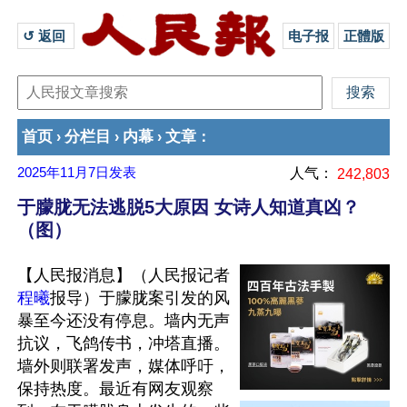
↺ 返回 
电子报
正體版
首页
分栏目
内幕
文章
›
›
›
：
2025年11月7日
发表
人气：
242,803
于朦胧无法逃脱5大原因 女诗人知道真凶？
（图）
【人民报消息】（人民报记者
程曦
报导）于朦胧案引发的风
暴至今还没有停息。墙内无声
抗议，飞鸽传书，冲塔直播。
墙外则联署发声，媒体呼吁，
保持热度。最近有网友观察