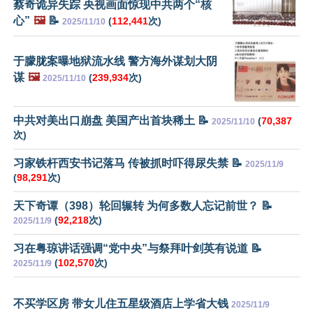
蔡奇诡异失踪 央视画面惊现中共两个“核
心”
🖼️
📝
(
112,441
次)
2025/11/10
于朦胧案曝地狱流水线 警方海外谋划大阴
谋
🖼️
(
239,934
次)
2025/11/10
中共对美出口崩盘 美国产出首块稀土 📝
(
70,387
2025/11/10
次)
习家铁杆西安书记落马 传被抓时吓得尿失禁 📝
2025/11/9
(
98,291
次)
天下奇谭（398）轮回辗转 为何多数人忘记前世？ 📝
(
92,218
次)
2025/11/9
习在粤琼讲话强调“党中央”与祭拜叶剑英有说道 📝
(
102,570
次)
2025/11/9
不买学区房 带女儿住五星级酒店上学省大钱
2025/11/9