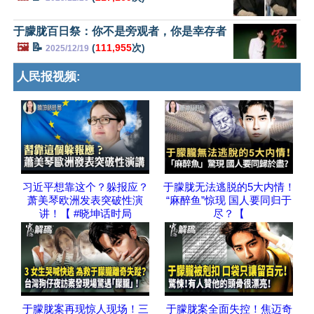
于朦胧百日祭：你不是旁观者，你是幸存者
🖼️
📝
(
111,955
次)
2025/12/19
人民报视频:
习近平想靠这个？躲报应？
于朦胧无法逃脱的5大内情！
萧美琴欧洲发表突破性演
“麻醉鱼”惊现 国人要同归于
讲！【 #晓坤话时局
尽？【
于朦胧案再现惊人现场！三
于朦胧案全面失控！焦迈奇