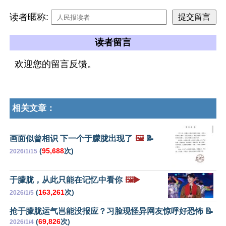
读者暱称:
读者留言
欢迎您的留言反馈。
相关文章：
画面似曾相识 下一个于朦胧出现了
🖼️
📝
(
95,688
次)
2026/1/15
于朦胧，从此只能在记忆中看你
🖼️▶️
(
163,261
次)
2026/1/5
抢于朦胧运气岂能没报应？习脸现怪异网友惊呼好恐怖 📝
(
69,826
次)
2026/1/4