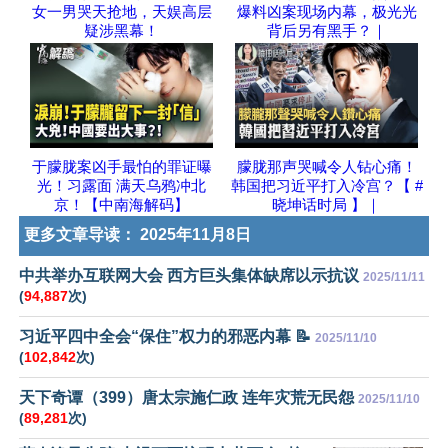
女一男哭天抢地，天娱高层
爆料凶案现场内幕，极光光
疑涉黑幕！
背后另有黑手？｜
于朦胧案凶手最怕的罪证曝
朦胧那声哭喊令人钻心痛！
光！习露面 满天乌鸦冲北
韩国把习近平打入冷宫？【 #
京！【中南海解码】
晓坤话时局 】｜
更多文章导读：
2025年11月8日
中共举办互联网大会 西方巨头集体缺席以示抗议
2025/11/11
(
94,887
次)
习近平四中全会“保住”权力的邪恶内幕 📝
2025/11/10
(
102,842
次)
天下奇谭（399）唐太宗施仁政 连年灾荒无民怨
2025/11/10
(
89,281
次)