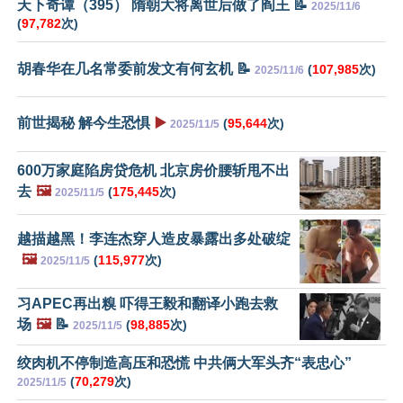
天下奇谭（395） 隋朝大将离世后做了阎王 📝
2025/11/6
(
97,782
次)
胡春华在几名常委前发文有何玄机 📝
(
107,985
次)
2025/11/6
前世揭秘 解今生恐惧
▶️
(
95,644
次)
2025/11/5
600万家庭陷房贷危机 北京房价腰斩甩不出
去
🖼️
(
175,445
次)
2025/11/5
越描越黑！李连杰穿人造皮暴露出多处破绽
🖼️
(
115,977
次)
2025/11/5
习APEC再出糗 吓得王毅和翻译小跑去救
场
🖼️
📝
(
98,885
次)
2025/11/5
绞肉机不停制造高压和恐慌 中共俩大军头齐“表忠心”
(
70,279
次)
2025/11/5