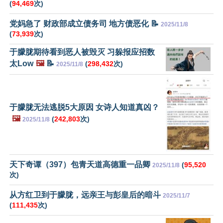
(
94,469
次)
党妈急了 财政部成立债务司 地方债恶化 📝
2025/11/8
(
73,939
次)
于朦胧期待看到恶人被毁灭 习躲报应招数
太Low
🖼️
📝
(
298,432
次)
2025/11/8
于朦胧无法逃脱5大原因 女诗人知道真凶？
🖼️
(
242,803
次)
2025/11/8
天下奇谭（397）包青天道高德重一品卿
(
95,520
2025/11/8
次)
从方红卫到于朦胧，远亲王与彭皇后的暗斗
2025/11/7
(
111,435
次)