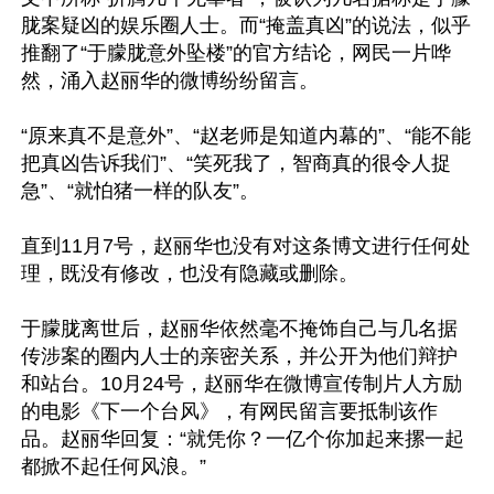
胧案疑凶的娱乐圈人士。而“掩盖真凶”的说法，似乎
推翻了“于朦胧意外坠楼”的官方结论，网民一片哗
然，涌入赵丽华的微博纷纷留言。

“原来真不是意外”、“赵老师是知道内幕的”、“能不能
把真凶告诉我们”、“笑死我了，智商真的很令人捉
急”、“就怕猪一样的队友”。

直到11月7号，赵丽华也没有对这条博文进行任何处
理，既没有修改，也没有隐藏或删除。

于朦胧离世后，赵丽华依然毫不掩饰自己与几名据
传涉案的圈内人士的亲密关系，并公开为他们辩护
和站台。10月24号，赵丽华在微博宣传制片人方励
的电影《下一个台风》，有网民留言要抵制该作
品。赵丽华回复：“就凭你？一亿个你加起来摞一起
都掀不起任何风浪。”
