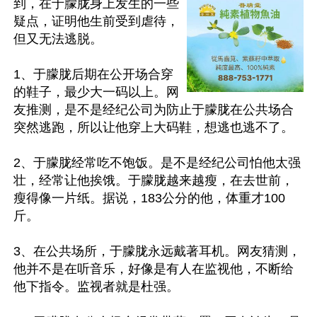
到，在于朦胧身上发生的一些
疑点，证明他生前受到虐待，
但又无法逃脱。

1、于朦胧后期在公开场合穿
的鞋子，最少大一码以上。网
友推测，是不是经纪公司为防止于朦胧在公共场合
突然逃跑，所以让他穿上大码鞋，想逃也逃不了。

2、于朦胧经常吃不饱饭。是不是经纪公司怕他太强
壮，经常让他挨饿。于朦胧越来越瘦，在去世前，
瘦得像一片纸。据说，183公分的他，体重才100
斤。

3、在公共场所，于朦胧永远戴著耳机。网友猜测，
他并不是在听音乐，好像是有人在监视他，不断给
他下指令。监视者就是杜强。
