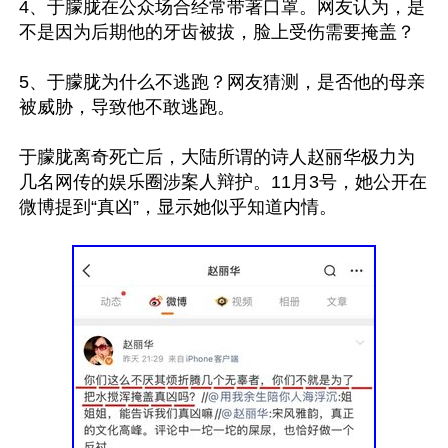
4、于朦胧在公众场合经常带著口罩。网友认为，是
不是因为后期他的牙齿被拔，脸上受伤需要掩盖？

5、于朦胧为什么不逃跑？网友猜测，是否他的母亲
被威胁，导致他不敢逃跑。

于朦胧离奇死亡后，大陆所谓的诗人赵丽华极力为
几名网传的娱乐圈涉案人辩护。11月3号，她公开在
微博提到“真凶”，显示她似乎知道内情。
