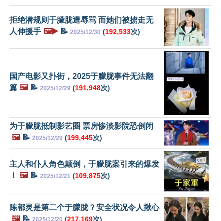
拒绝潜规则于朦胧遭辱骂 而她们被掳走无
人伸援手
🖼️▶️
📝
(
192,533
次)
2025/12/30
国产电影又扑街，2025于朦胧事件无法翻
篇
🖼️
📝
(
191,948
次)
2025/12/29
为于朦胧抵制影艺圈 票房惨淡影院恐倒闭
🖼️
📝
(
199,445
次)
2025/12/29
主人和仆人角色颠倒，于朦胧案引来的爆发
！
🖼️
📝
(
109,875
次)
2025/12/21
陈都灵是第二个于朦胧？安全状况令人揪心
🖼️
📝
(
217,169
次)
2025/12/20