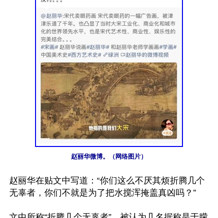
赵丽华微博。（网络图片）
赵丽华在贴文中写道：“你们这么不厌其烦折腾几个
无辜者，你们不就是为了把水搅浑掩盖真凶吗？”

文中所称“折腾几个无辜者”，被认为几名据称是于朦