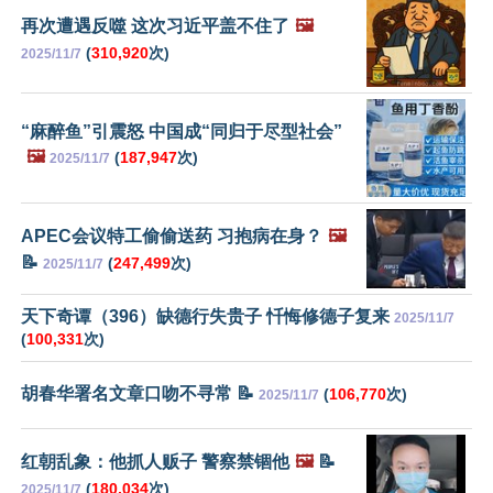
再次遭遇反噬 这次习近平盖不住了
🖼️
(
310,920
次)
2025/11/7
“麻醉鱼”引震怒 中国成“同归于尽型社会”
🖼️
(
187,947
次)
2025/11/7
APEC会议特工偷偷送药 习抱病在身？
🖼️
📝
(
247,499
次)
2025/11/7
天下奇谭（396）缺德行失贵子 忏悔修德子复来
2025/11/7
(
100,331
次)
胡春华署名文章口吻不寻常 📝
(
106,770
次)
2025/11/7
红朝乱象：他抓人贩子 警察禁锢他
🖼️
📝
(
180,034
次)
2025/11/7