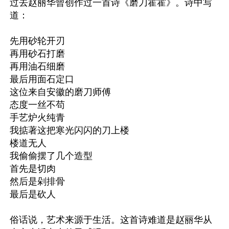
过去赵丽华曾创作过一首诗《磨刀霍霍》。诗中写
道：

先用砂轮开刃

再用砂石打磨

再用油石细磨

最后用面石定口

这位来自安徽的磨刀师傅

态度一丝不苟

手艺炉火纯青

我掂著这把寒光闪闪的刀上楼

楼道无人

我偷偷摆了几个造型

首先是切肉

然后是剁排骨

最后是砍人

俗话说，艺术来源于生活。这首诗难道是赵丽华从