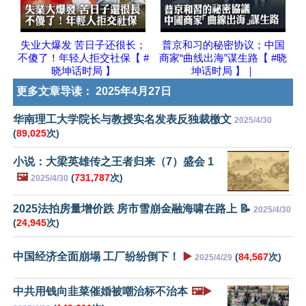
失业大爆发 苦日子还很长；
普京和习的秘密协议；中国
不傻了！年轻人拒交社保【 #
商家“曲线出海”谋生路【 #晓
晓坤话时局 】
坤话时局 】｜
更多文章导读：
2025年4月27日
华南理工大学院长与教授实名发表反独裁檄文
2025/4/30
(
89,025
次)
小说：大梁英雄传之王者归来（7）盛会 1
🖼️
(
731,787
次)
2025/4/30
2025法拍房量增价跌 房市雪崩金融海啸在路上 📝
2025/4/30
(
24,945
次)
中国经济全面崩塌 工厂纷纷倒下！
▶️
(
84,567
次)
2025/4/29
中共用钱向韭菜催婚被嘲治标不治本
🖼️▶️