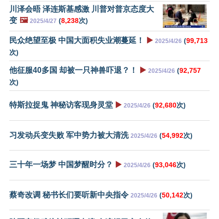
川泽会晤 泽连斯基感激 川普对普京态度大
变
🖼️
(
8,238
次)
2025/4/27
民众绝望至极 中国大面积失业潮蔓延！
▶️
(
99,713
2025/4/26
次)
他征服40多国 却被一只神兽吓退？！
▶️
(
92,757
2025/4/26
次)
特斯拉捉鬼 神秘访客现身灵堂
▶️
(
92,680
次)
2025/4/26
习发动兵变失败 军中势力被大清洗
(
54,992
次)
2025/4/26
三十年一场梦 中国梦醒时分？
▶️
(
93,046
次)
2025/4/26
蔡奇改调 秘书长们要听新中央指令
(
50,142
次)
2025/4/26