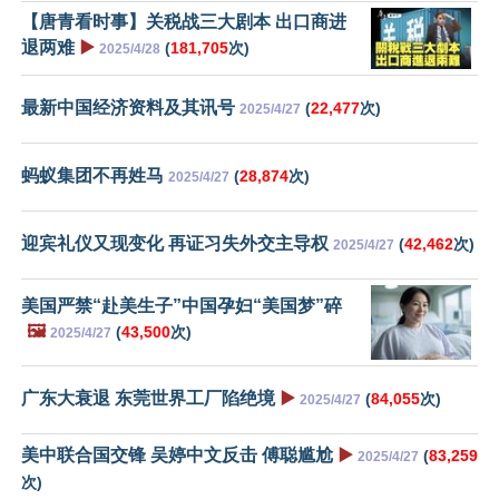
【唐青看时事】关税战三大剧本 出口商进
退两难
▶️
(
181,705
次)
2025/4/28
最新中国经济资料及其讯号
(
22,477
次)
2025/4/27
蚂蚁集团不再姓马
(
28,874
次)
2025/4/27
迎宾礼仪又现变化 再证习失外交主导权
(
42,462
次)
2025/4/27
美国严禁“赴美生子”中国孕妇“美国梦”碎
🖼️
(
43,500
次)
2025/4/27
广东大衰退 东莞世界工厂陷绝境
▶️
(
84,055
次)
2025/4/27
美中联合国交锋 吴婷中文反击 傅聪尴尬
▶️
(
83,259
2025/4/27
次)