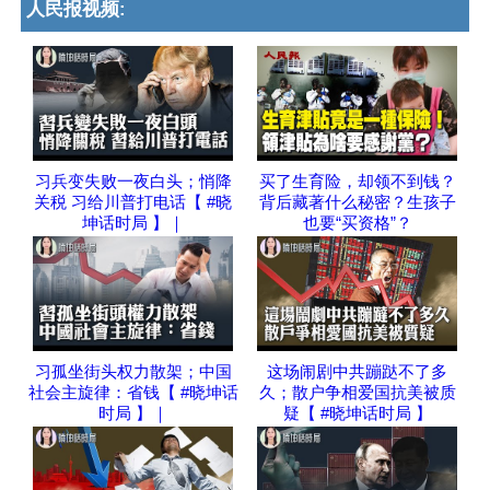
人民报视频:
习兵变失败一夜白头；悄降
买了生育险，却领不到钱？
关税 习给川普打电话【 #晓
背后藏著什么秘密？生孩子
坤话时局 】｜
也要“买资格”？
习孤坐街头权力散架；中国
这场闹剧中共蹦跶不了多
社会主旋律：省钱【 #晓坤话
久；散户争相爱国抗美被质
时局 】｜
疑【 #晓坤话时局 】