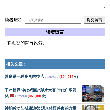
读者暱称:
读者留言
欢迎您的留言反馈。
相关文章：
善良是一种高贵的技艺
(
104,214
次)
2025/5/12
干净世界“善良很酷”影片大赛 时代广场颁
奖
🖼️
(
451,080
次)
2025/4/6
神韵感动艾斯康迪都 观众体悟善良的力量