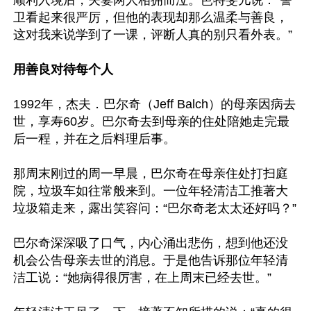
顺利入境后，夫妻两人相拥而泣。芭特斐儿说：“警
卫看起来很严厉，但他的表现却那么温柔与善良，
这对我来说学到了一课，评断人真的别只看外表。”

用善良对待每个人
1992年，杰夫．巴尔奇（Jeff Balch）的母亲因病去
世，享寿60岁。巴尔奇去到母亲的住处陪她走完最
后一程，并在之后料理后事。

那周末刚过的周一早晨，巴尔奇在母亲住处打扫庭
院，垃圾车如往常般来到。一位年轻清洁工推著大
垃圾箱走来，露出笑容问：“巴尔奇老太太还好吗？”

巴尔奇深深吸了口气，内心涌出悲伤，想到他还没
机会公告母亲去世的消息。于是他告诉那位年轻清
洁工说：“她病得很厉害，在上周末已经去世。”
