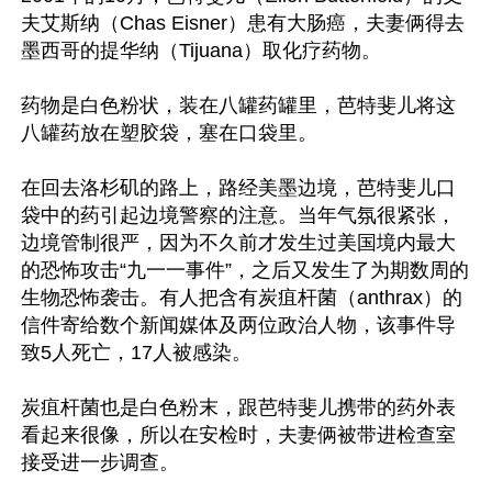
夫艾斯纳（Chas Eisner）患有大肠癌，夫妻俩得去
墨西哥的提华纳（Tijuana）取化疗药物。

药物是白色粉状，装在八罐药罐里，芭特斐儿将这
八罐药放在塑胶袋，塞在口袋里。

在回去洛杉矶的路上，路经美墨边境，芭特斐儿口
袋中的药引起边境警察的注意。当年气氛很紧张，
边境管制很严，因为不久前才发生过美国境内最大
的恐怖攻击“九一一事件”，之后又发生了为期数周的
生物恐怖袭击。有人把含有炭疽杆菌（anthrax）的
信件寄给数个新闻媒体及两位政治人物，该事件导
致5人死亡，17人被感染。

炭疽杆菌也是白色粉末，跟芭特斐儿携带的药外表
看起来很像，所以在安检时，夫妻俩被带进检查室
接受进一步调查。
