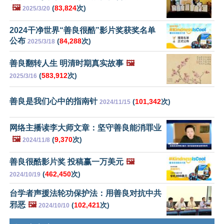
🖼️
(
83,824
次)
2025/3/20
2024干净世界“善良很酷”影片奖获奖名单
公布
(
84,288
次)
2025/3/18
善良翻转人生 明清时期真实故事
🖼️
(
583,912
次)
2025/3/16
善良是我们心中的指南针
(
101,342
次)
2024/11/15
网络主播读李大师文章：坚守善良能消罪业
🖼️
(
9,370
次)
2024/11/8
善良很酷影片奖 投稿赢一万美元
🖼️
(
462,450
次)
2024/10/19
台学者声援法轮功保护法：用善良对抗中共
邪恶
🖼️
(
102,421
次)
2024/10/10