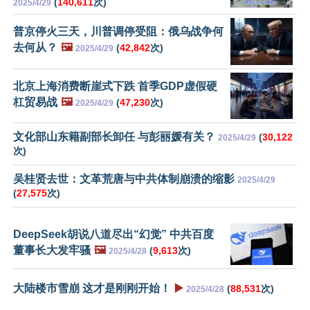
(
140,611
次)
2025/4/29
普京停火三天，川普调停受阻：俄乌战争何
去何从？
🖼️
(
42,842
次)
2025/4/29
北京上海消费断崖式下跌 首季GDP虚假硬
杠贸易战
🖼️
(
47,230
次)
2025/4/29
文化部山东籍副部长卸任 与彭丽媛有关？
(
30,122
2025/4/29
次)
吴桂贤去世：文革荒唐与中共体制崩溃的缩影
2025/4/29
(
27,575
次)
DeepSeek胡说八道尽出“幻觉” 中共百度
董事长大发牢骚
🖼️
(
9,613
次)
2025/4/28
大陆楼市雪崩 这才是刚刚开始！
▶️
(
88,531
次)
2025/4/28