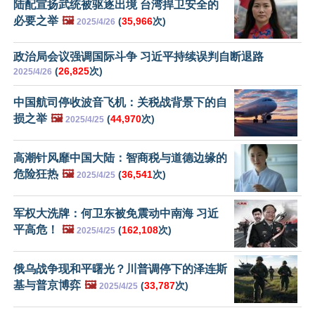
陆配宣扬武统被驱逐出境 台湾捍卫安全的
必要之举
🖼️
(
35,966
次)
2025/4/26
政治局会议强调国际斗争 习近平持续误判自断退路
(
26,825
次)
2025/4/26
中国航司停收波音飞机：关税战背景下的自
损之举
🖼️
(
44,970
次)
2025/4/25
高潮针风靡中国大陆：智商税与道德边缘的
危险狂热
🖼️
(
36,541
次)
2025/4/25
军权大洗牌：何卫东被免震动中南海 习近
平高危！
🖼️
(
162,108
次)
2025/4/25
俄乌战争现和平曙光？川普调停下的泽连斯
基与普京博弈
🖼️
(
33,787
次)
2025/4/25