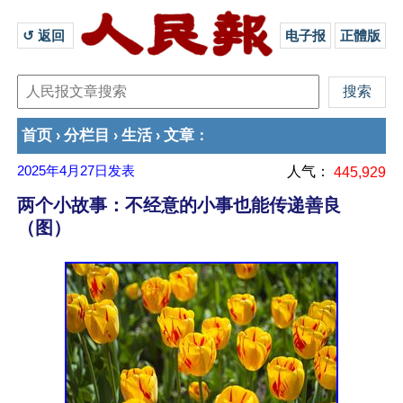
↺ 返回 
电子报
正體版
首页
分栏目
生活
文章
›
›
›
：
2025年4月27日
发表
人气：
445,929
两个小故事：不经意的小事也能传递善良
（图）