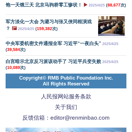
饱一天饿三天 北京马驹桥零工惨状！
▶️
(
88,677
次)
2025/4/25
军方淡化一大会 为避习与张又侠同框演戏
？
🖼️
(
159,382
次)
2025/4/25
中央军委机密文件通报全军 习近平“一夜白头”
2025/4/25
(
39,584
次)
白宫暗示北京反习派该动手了 习近平兵变失败
2025/4/25
(
10,089
次)
Copyright© RMB Public Foundation Inc.
All Rights Reserved
人民报网站服务条款
关于我们
反馈信箱：
editor@renminbao.com