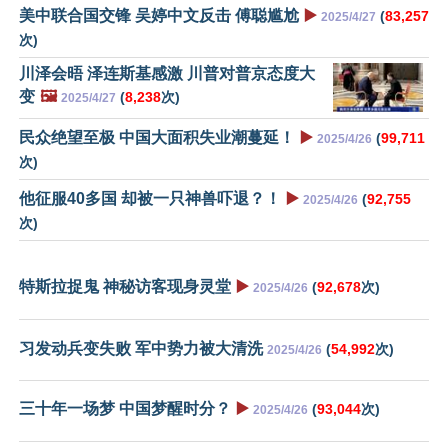
美中联合国交锋 吴婷中文反击 傅聪尴尬
▶️
(
83,257
2025/4/27
次)
川泽会晤 泽连斯基感激 川普对普京态度大
变
🖼️
(
8,238
次)
2025/4/27
民众绝望至极 中国大面积失业潮蔓延！
▶️
(
99,711
2025/4/26
次)
他征服40多国 却被一只神兽吓退？！
▶️
(
92,755
2025/4/26
次)
特斯拉捉鬼 神秘访客现身灵堂
▶️
(
92,678
次)
2025/4/26
习发动兵变失败 军中势力被大清洗
(
54,992
次)
2025/4/26
三十年一场梦 中国梦醒时分？
▶️
(
93,044
次)
2025/4/26