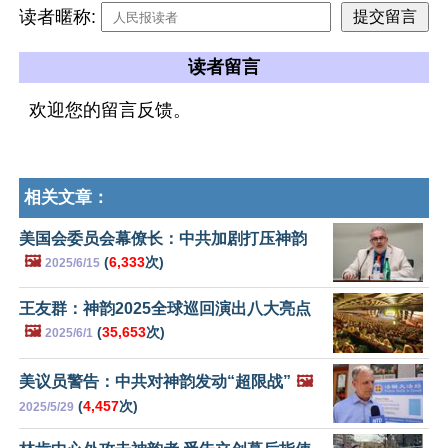
读者暱称:
读者留言
欢迎您的留言反馈。
相关文章：
美国会委员会幕僚长：中共加剧打压神韵
🖼️
(
6,333
次)
2025/6/15
王友群：神韵2025全球巡回演出八大亮点
🖼️
(
35,653
次)
2025/6/1
美议员警告：中共对神韵发动“超限战”
🖼️
(
4,457
次)
2025/5/29