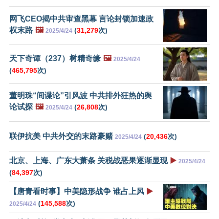
网飞CEO揭中共审查黑幕 言论封锁加速政
权末路
🖼️
(
31,279
次)
2025/4/24
天下奇谭（237）树精奇缘
🖼️
2025/4/24
(
465,795
次)
董明珠“间谍论”引风波 中共排外狂热的舆
论试探
🖼️
(
26,808
次)
2025/4/24
联伊抗美 中共外交的末路豪赌
(
20,436
次)
2025/4/24
北京、上海、广东大萧条 关税战恶果逐渐显现
▶️
2025/4/24
(
84,397
次)
【唐青看时事】中美隐形战争 谁占上风
▶️
(
145,588
次)
2025/4/24