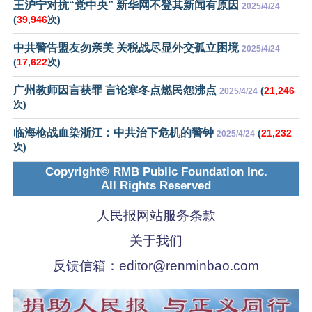
王沪宁对抗“党中央” 新华网不登其新闻有原因
2025/4/24
(
39,946
次)
中共警告盟友勿亲美 关税战尽显外交孤立困境
2025/4/24
(
17,622
次)
广州教师因言获罪 言论寒冬点燃民怨沸点
(
21,246
2025/4/24
次)
临海枪战血染浙江：中共治下危机的警钟
(
21,232
2025/4/24
次)
Copyright© RMB Public Foundation Inc.
All Rights Reserved
人民报网站服务条款
关于我们
反馈信箱：
editor@renminbao.com