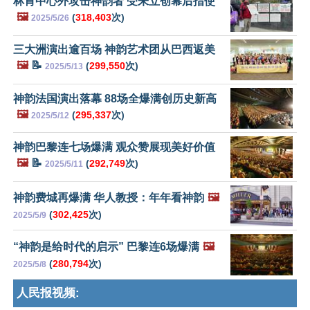
林肯中心外攻击神韵者 受朱立创幕后指使
🖼️
(
318,403
次)
2025/5/26
三大洲演出逾百场 神韵艺术团从巴西返美
🖼️
📝
(
299,550
次)
2025/5/13
神韵法国演出落幕 88场全爆满创历史新高
🖼️
(
295,337
次)
2025/5/12
神韵巴黎连七场爆满 观众赞展现美好价值
🖼️
📝
(
292,749
次)
2025/5/11
神韵费城再爆满 华人教授：年年看神韵
🖼️
(
302,425
次)
2025/5/9
“神韵是给时代的启示” 巴黎连6场爆满
🖼️
(
280,794
次)
2025/5/8
人民报视频: