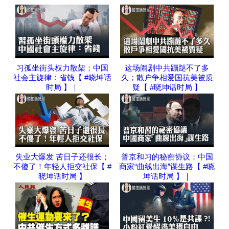
习孤坐街头权力散架；中国
这场闹剧中共蹦跶不了多
社会主旋律：省钱【 #晓坤话
久；散户争相爱国抗美被质
时局 】｜
疑【 #晓坤话时局 】
失业大爆发 苦日子还很长；
普京和习的秘密协议；中国
不傻了！年轻人拒交社保【 #
商家“曲线出海”谋生路【 #晓
晓坤话时局 】
坤话时局 】｜