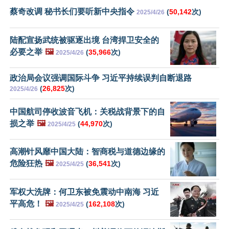
蔡奇改调 秘书长们要听新中央指令
(
50,142
次)
2025/4/26
陆配宣扬武统被驱逐出境 台湾捍卫安全的
必要之举
🖼️
(
35,966
次)
2025/4/26
政治局会议强调国际斗争 习近平持续误判自断退路
(
26,825
次)
2025/4/26
中国航司停收波音飞机：关税战背景下的自
损之举
🖼️
(
44,970
次)
2025/4/25
高潮针风靡中国大陆：智商税与道德边缘的
危险狂热
🖼️
(
36,541
次)
2025/4/25
军权大洗牌：何卫东被免震动中南海 习近
平高危！
🖼️
(
162,108
次)
2025/4/25