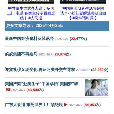
中共催生方式多离谱：短信
中国留美研究生10%是间
上门 电话 各类宣传令百姓反
谍？小粉红觉醒逃美获自由
感｜ #人民报
【 #晓坤话时局 】
更多文章导读：
2025年4月25日
最新中国经济资料及其讯号
(
22,477
次)
2025/4/27
蚂蚁集团不再姓马
(
28,874
次)
2025/4/27
迎宾礼仪又现变化 再证习失外交主导权
(
42,462
次)
2025/4/27
美国严禁“赴美生子”中国孕妇“美国梦”碎
🖼️
(
43,500
次)
2025/4/27
广东大衰退 东莞世界工厂陷绝境
▶️
(
84,053
次)
2025/4/27