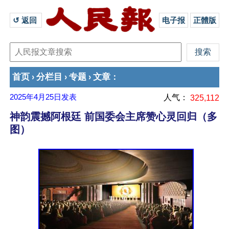
↺ 返回 
电子报
正體版
首页
分栏目
专题
文章
›
›
›
：
2025年4月25日
发表
人气：
325,112
神韵震撼阿根廷 前国委会主席赞心灵回归（多
图）