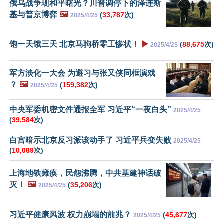
俄乌战争现和平曙光？川普调停下的泽连斯
基与普京博弈
🖼️
(
33,787
次)
2025/4/25
饱一天饿三天 北京马驹桥零工惨状！
▶️
(
88,675
次)
2025/4/25
军方淡化一大会 为避习与张又侠同框演戏
？
🖼️
(
159,382
次)
2025/4/25
中央军委机密文件通报全军 习近平“一夜白头”
2025/4/25
(
39,584
次)
白宫暗示北京反习派该动手了 习近平兵变失败
2025/4/25
(
10,089
次)
上海地铁瘫痪，民怨沸腾，中共基建神话破
灭！
🖼️
(
35,206
次)
2025/4/25
习近平健康风波 权力崩塌的前兆？
(
45,677
次)
2025/4/25