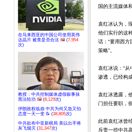
国的主流媒体和
袁红冰认为，现
他们实行的这
在马来西亚的中国公司使用英伟
达晶片 被查是否合法
🖼️
(
7,954
话：“要用西
次)
策略”。

袁红冰说：“
渗透，已经构成
袁红冰透露，
教授：中共控制媒体虚假叙事抹
黑法轮功
🖼️
(
8,129
次)
门担任要职，
伊朗政权临崩 中共为何又急又怕
态度一天一变 📝 (
38,805
次)
此前袁红冰曾经
中共欲布中亚新棋局 美以出手将
灰飞烟灭 (
31,347
次)
斥责一些中共