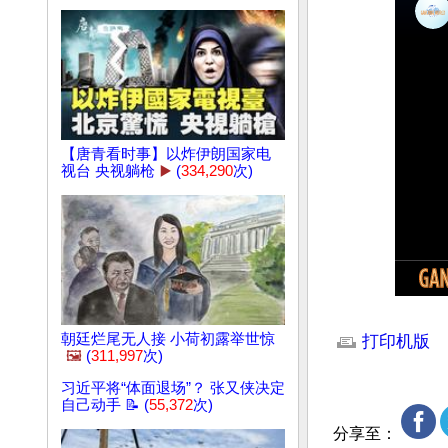
【唐青看时事】以炸伊朗国家电
视台 央视躺枪
▶️
(
334,290
次)
文章网址: http://w
朝廷烂尾无人接 小荷初露举世惊
打印机版
🖼️
(
311,997
次)
习近平将“体面退场”？ 张又侠决定
自己动手 📝 (
55,372
次)
分享至：