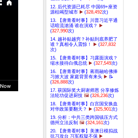
12. 后代资源已耗尽 中国69+座资
源枯竭型城市
▶️
(
328,492
次)
13. 【唐青看时事】川普习近平通
话暗流汹涌 谁在演戏？
▶️
(
327,990
次)
14. 越补贴越穷？补贴到底养肥了
谁？真相令人震惊！
▶️
(
327,832
次)
15. 【唐青看时事】习露面演戏？
缩水接待白俄总统
▶️
(
327,549
次)
16. 【唐青看时事】蒋雨融哈佛捧
习掀大波 家庭背景有来头
▶️
📝
(
326,888
次)
17. 获国际奖大厨谢师恩 分享修炼
法轮功促进厨技
🖼️
(
326,236
次)
18. 【唐青看时事】白宫国安换血
对华政策要翻天？
▶️
(
325,901
次)
19. 分析：中共三类跨国镇压方式
德州立法反制
🖼️
(
324,161
次)
20. 【唐青看时事】美澳日模拟战
抗习攻台 习军权疑不保
▶️