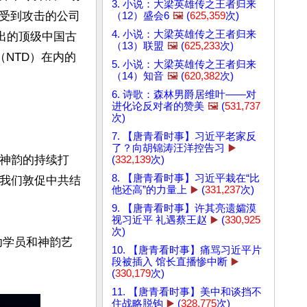
3. 小说：大梁英雄传之王者归来
受到攻击的公司
（12）盛会6
🖼️
(
625,359
次)
4. 小说：大梁英雄传之王者归来
出的顶级中国古
（13）联盟
🖼️
(
625,233
次)
（NTD）在内的
5. 小说：大梁英雄传之王者归来
（14）知音
🖼️
(
620,382
次)
6. 诗歌：森林男爵居维叶——对
进化论反对者的赞美
🖼️
(
531,737
次)
7. 【唐青看时事】习近平老家反
了？向胡锦涛汪洋控告习
▶️
对神韵的持续打
(
332,139
次)
8. 【唐青看时事】习近平栽在“比
“我们敦促中共结
他还高”的力量上
▶️
(
331,237
次)
9. 【唐青看时事】许其亮遗孀漠
视习近平 礼遇蔡王赵
▶️
(
330,925
次)
功学员和神韵艺
10. 【唐青看时事】痛骂习近平片
段被插入 馆长直播惨中断
▶️
(
330,179
次)
11. 【唐青看时事】美中和谈挡不
住战略脱钩
▶️
(
328,775
次)