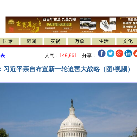
国际
奇闻
灾祸
万象
生活
文化
人气：
149,861
分享：
发表
：习近平亲自布置新一轮迫害大战略（图/视频）