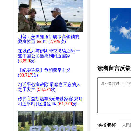
川普：美国知道伊朗最高领袖的
藏身位置
🖼️
📝 (
7,925
次)
在以色列与伊朗冲突持续之际 一
些中国公民撤离到附近国家
(
8,699
次)
读者留言反馈
【纪实连载】鱼和熊掌主义
(
93,717
次)
习近平心病难除 最念念不忘的人
之子发声 (
53,574
次)
传齐心邀胡温等5元老赴家宴 规劝
习近平8月底退位 📝 (
61,779
次)
读者暱称: