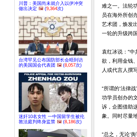
川普：美国尚未就介入以伊冲突
难之一。法轮
做出决定
🖼️
(
9,364
次)
员在海外所创
艺术团，焕发
一轮的升级跨国
袁红冰说：“
台湾罕见公布国防部长会晤到访
欲，利用金钱
的美国国会代表团
🖼️
(
8,057
次)
人或代言人撰写
“所谓的‘法律
功学员创办的
诉，企图借助
象。同时尽量地
迷奸10名女性 一中国留学生被伦
敦法庭判终身监禁
🖼️
(
8,186
次)
“总之，无论‘