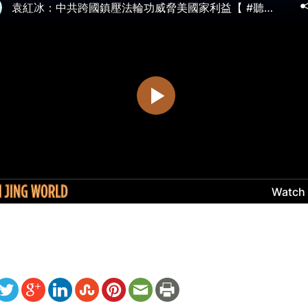
ww.renminbao.com/rmb/articles/2025/6/18/90959.html