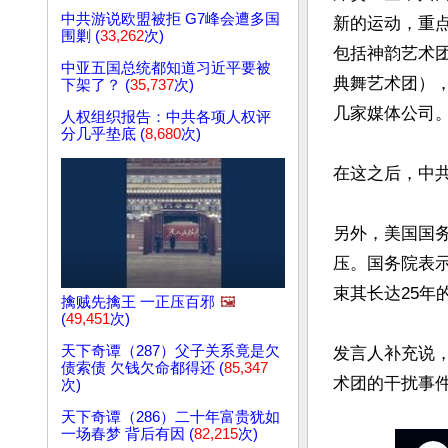
中共游说欧盟被拒 G7峰会遭多国
新的运动，重
围剿 (
33,262
次)
包括神韵艺术
中亚五国总统都知道习近平要被
典舞艺术团），以
下架了？ (
35,737
次)
几家媒体公司。
人权组织报告：中共各项人权评
分几乎垫底 (
8,680
次)
在这之后，中共
另外，美国国
压。国务院表示
束其长达25年
擒贼先擒王 一正压百邪
🖼️
(
49,451
次)
天下奇谭（287）父子关系竟是欠
发言人补充说
债索债 欠钱欠命都得还 (
85,347
次)
天下奇谭（286）二十年富贵犹如
一场春梦 背后有因 (
82,215
次)