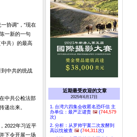
一协调”，“现在
陈一新的一句
（中共）的最高
看到中共的统战
近期最受欢迎的文章
2025年6月17日
在中共公检法部
1. 台湾六四集会收匿名恐吓信 主
传递出来。

办单位：最严正谴责
🖼️
(
744,579
次)
2022年习近平
2. 分析：从罗帅宇案二次发酵到
高以忱被查
🖼️
(
744,311
次)
并下令开展一场