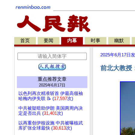
首页
要闻
内幕
时事
幽默
2025年6月17日
前北大教授
重点推荐文章
2025年6月17日
以色列再次精准斩首 伊最高领袖
哈梅内伊失联 📝 (
17,597
次)
中共被疑暗助伊朗 美国两周内决
定是否出兵 (
31,401
次)
以再重创伊核设施 中共被曝核武
库扩张全球最快 (
30,613
次)