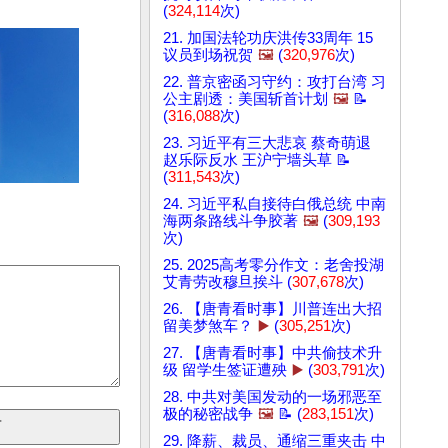
(
324,114
次)
21. 加国法轮功庆洪传33周年 15
议员到场祝贺
🖼️
(
320,976
次)
22. 普京密函习守约：攻打台湾 习
公主剧透：美国斩首计划
🖼️
📝
(
316,088
次)
23. 习近平有三大悲哀 蔡奇萌退
赵乐际反水 王沪宁墙头草 📝
(
311,543
次)
24. 习近平私自接待白俄总统 中南
海两条路线斗争胶著
🖼️
(
309,193
次)
25. 2025高考零分作文：老舍投湖
艾青劳改穆旦挨斗 (
307,678
次)
26. 【唐青看时事】川普连出大招
留美梦煞车？
▶️
(
305,251
次)
27. 【唐青看时事】中共偷技术升
级 留学生签证遭殃
▶️
(
303,791
次)
28. 中共对美国发动的一场邪恶至
极的秘密战争
🖼️
📝 (
283,151
次)
29. 降薪、裁员、通缩三重夹击 中