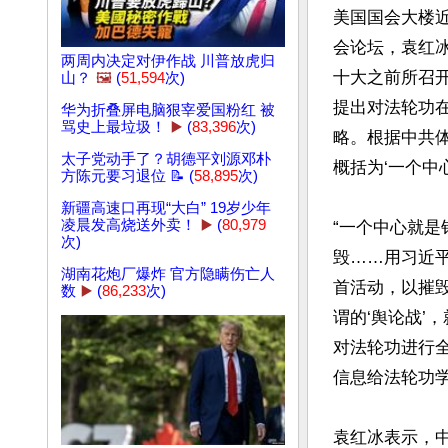
美国国会大楼近
会论坛，袁红冰
两周内决定对伊作战 川普放虎归
十大之前所召
山？
🖼️
(
51,594
次)
提出对法轮功
华为折叠屏电脑狠宰爱国粉红 被
骂史上最垃圾！
▶️
(
83,396
次)
略。根据中共
太子党动手了？胡德平刘源邓朴
概括为‘一个中心
方陈元要习退位 📝 (
58,895
次)
新疆高速口再现“大白” 19岁少年
凌晨发高烧送外卖！
▶️
(
80,979
“一个中心就
次)
毁……用习近
湖南花炮厂爆炸 官方隐瞒伤亡人
首活动，以摧毁
数
▶️
(
86,233
次)
谓的‘舆论战’
对法轮功进行
信息给法轮功学
袁红冰表示，