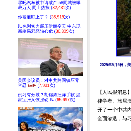
哪吒汽车被申请破产 58同城被曝
裁万人 同上热搜 (
82,431
次)
你被谁盯上了？ (
36,919
次)
以色列实力碾压伊朗变天 中东现
新格局邪恶轴心危 (
30,309
次)
2025年5月5
美国会议员：对中共跨国镇压零
容忍
🖼️▶️
(
7,991
次)
【人民报消息
倒习有分歧？胡锦涛汪洋手软 温
家宝张又侠强硬 📝 (
65,697
次)
律学者、旅居
开了一个中共
全面渗透，与习