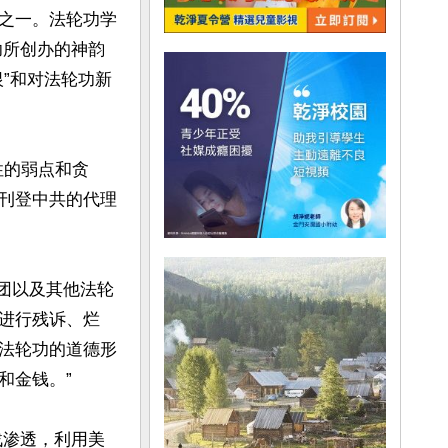
之一。法轮功学
功所创办的神韵
”和对法轮功新
性的弱点和贪
刊登中共的代理
术团以及其他法轮
进行残诉、烂
法轮功的道德形
金钱。”

战渗透，利用美