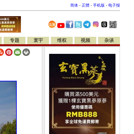
简体
-
正體
-
手机版
-
电子报
专题
寰宇
维权
视频
杂谈