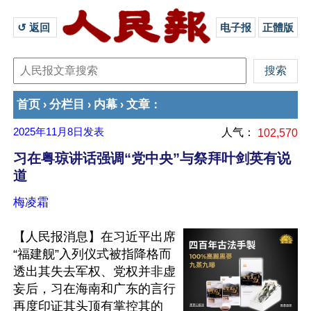
↺ 返回 
电子报
正體版
首页
分栏目
内幕
文章
›
›
›
：
2025年11月8日
发表
人气：
102,570
习在粤琼讲话强调“党中央”与祭拜叶剑英有说
道
梅凌霜
【人民报消息】在习近平出席
“福建舰”入列仪式被指降格而
透出其失去军权、党权并非虚
妄后，习在海南和广东的言行
再度印证其头顶有掌控其的