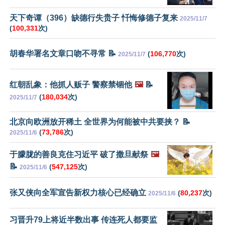
天下奇谭（396）缺德行失贵子 忏悔修德子复来
2025/11/7
(
100,331
次)
胡春华署名文章口吻不寻常 📝
(
106,770
次)
2025/11/7
红朝乱象：他抓人贩子 警察禁锢他
🖼️
📝
(
180,034
次)
2025/11/7
北京向欧洲放开稀土 全世界为何能被中共要挟？ 📝
(
73,786
次)
2025/11/6
于朦胧的善良克住习近平 破了撒旦献祭
🖼️
📝
(
547,125
次)
2025/11/6
张又侠向全军宣告新权力核心已经确立
(
80,237
次)
2025/11/6
习晋升79上将近半数出事 传连死人都要监