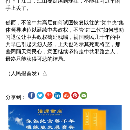
打下了江山，江山要延续到现在，不能在习近平的
手上丢了。

然而，不管中共高层如何试图恢复以往的“党中央”集
体领导地位以延续中共政权，不管“红二代”如何想劝
习退位让中共政权苟延残喘，祸国殃民几十年的中
共早已引起天怨人怒，上天也昭示其死期将至，那
些罔顾天意民心，意图继续坚持走中共邪路之人，
最终只能获得可悲的结局。

分享到：