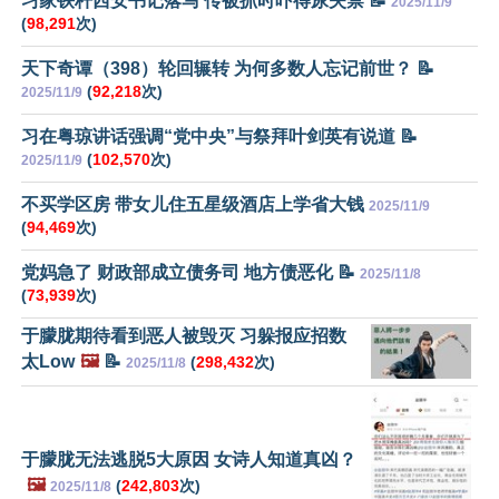
习家铁杆西安书记落马 传被抓时吓得尿失禁 📝
2025/11/9
(
98,291
次)
天下奇谭（398）轮回辗转 为何多数人忘记前世？ 📝
(
92,218
次)
2025/11/9
习在粤琼讲话强调“党中央”与祭拜叶剑英有说道 📝
(
102,570
次)
2025/11/9
不买学区房 带女儿住五星级酒店上学省大钱
2025/11/9
(
94,469
次)
党妈急了 财政部成立债务司 地方债恶化 📝
2025/11/8
(
73,939
次)
于朦胧期待看到恶人被毁灭 习躲报应招数
太Low
🖼️
📝
(
298,432
次)
2025/11/8
于朦胧无法逃脱5大原因 女诗人知道真凶？
🖼️
(
242,803
次)
2025/11/8