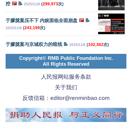
控
🖼️
📝
(
299,973
次)
2025/11/6
于朦胧案压不下 内娱面临全面崩盘
🖼️
📝
(
243,199
次)
2025/11/6
于朦胧案与京城权力的暗线 📝
(
102,362
次)
2025/11/6
Copyright© RMB Public Foundation Inc.
All Rights Reserved
人民报网站服务条款
关于我们
反馈信箱：
editor@renminbao.com