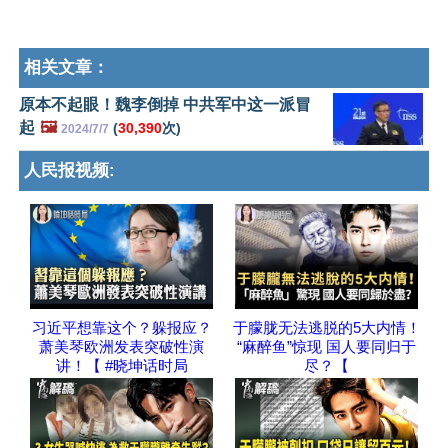
相关文章：
原本不起眼！魏李倒掉 中共军中这一派冒
起
🖼️
(
30,390
次)
2024/7/7
人民报视频:
习近平想靠这个？躲报应？
于朦胧无法逃脱的5大内情！
萧美琴欧洲发表突破性演
“麻醉鱼”惊现 国人要同归于
讲！【 #晓坤话时局
尽？【