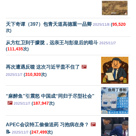
天下奇谭（397）包青天道高德重一品卿
(
95,520
2025/11/8
次)
从方红卫到于朦胧，远亲王与彭皇后的暗斗
2025/11/7
(
111,435
次)
再次遭遇反噬 这次习近平盖不住了
🖼️
(
310,920
次)
2025/11/7
“麻醉鱼”引震怒 中国成“同归于尽型社会”
🖼️
(
187,947
次)
2025/11/7
APEC会议特工偷偷送药 习抱病在身？
🖼️
📝
(
247,499
次)
2025/11/7