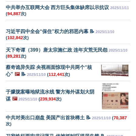
中共举办互联网大会 西方巨头集体缺席以示抗议
2025/11/11
(
94,887
次)
习近平四中全会“保住”权力的邪恶内幕 📝
2025/11/10
(
102,842
次)
天下奇谭（399）唐太宗施仁政 连年灾荒无民怨
2025/11/10
(
89,281
次)
蔡奇诡异失踪 央视画面惊现中共两个“核
心”
🖼️
📝
(
112,441
次)
2025/11/10
于朦胧案曝地狱流水线 警方海外谋划大阴
谋
🖼️
(
239,934
次)
2025/11/10
中共对美出口崩盘 美国产出首块稀土 📝
(
70,387
2025/11/10
次)