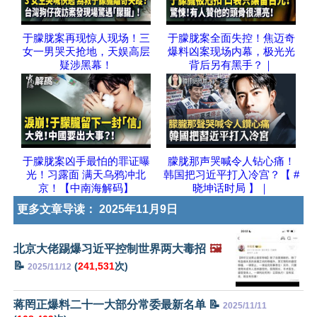
于朦胧案再现惊人现场！三
于朦胧案全面失控！焦迈奇
女一男哭天抢地，天娱高层
爆料凶案现场内幕，极光光
疑涉黑幕！
背后另有黑手？｜
于朦胧案凶手最怕的罪证曝
朦胧那声哭喊令人钻心痛！
光！习露面 满天乌鸦冲北
韩国把习近平打入冷宫？【 #
京！【中南海解码】
晓坤话时局 】｜
更多文章导读：
2025年11月9日
北京大佬踢爆习近平控制世界两大毒招
🖼️
📝
(
241,531
次)
2025/11/12
蒋罔正爆料二十一大部分常委最新名单 📝
2025/11/11