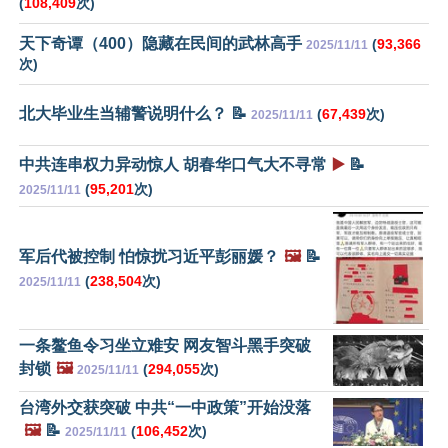
(
108,409
次)
天下奇谭（400）隐藏在民间的武林高手
(
93,366
2025/11/11
次)
北大毕业生当辅警说明什么？ 📝
(
67,439
次)
2025/11/11
中共连串权力异动惊人 胡春华口气大不寻常
▶️
📝
(
95,201
次)
2025/11/11
军后代被控制 怕惊扰习近平彭丽媛？
🖼️
📝
(
238,504
次)
2025/11/11
一条鳌鱼令习坐立难安 网友智斗黑手突破
封锁
🖼️
(
294,055
次)
2025/11/11
台湾外交获突破 中共“一中政策”开始没落
🖼️
📝
(
106,452
次)
2025/11/11