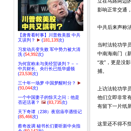
立在马路两边
影响正常交通，
中共后来声称法
【唐青看时事】川普救美股 中共
又误判？
▶️
(
181,139
次)
当时法轮功学
习发动兵变失败 军中势力被大清
中南海南门（
洗 (
54,992
次)
“攻”，更是没
为何宣称未与美经贸谈判？－－
中共财长、央行长已抵华盛顿
捕。

(
23,536
次)
三十年一场梦 中国梦醒时分？
▶️
(
93,044
次)
上访法轮功学员
他们立即非常
一个中国妻子的惊天之问：他是
否还活著？
🖼️
(
83,735
次)
有留下一片纸屑
天下奇谭（238）夜宿庙亭遇怪记
(
85,466
次)
这里还不得不
蔡奇改调 秘书长们要听新中央指