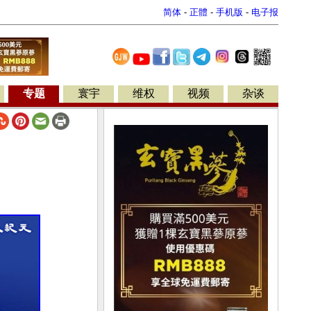
简体
-
正體
-
手机版
-
电子报
专题
寰宇
维权
视频
杂谈