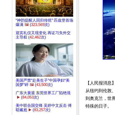
“神韵提醒人回归传统” 匹兹堡首场
爆满
🖼️
(
323,569
次)
迎宾礼仪又现变化 再证习失外交
主导权 (
42,462
次)
美国严禁“赴美生子”中国孕妇“美
【人民报消息】 
国梦”碎
🖼️
(
43,500
次)
从纽约到伦敦
广东大衰退 东莞世界工厂陷绝境
▶️
(
84,053
次)
到奥克兰，世
美中联合国交锋 吴婷中文反击 傅
特殊的日子。

聪尴尬
▶️
(
83,257
次)