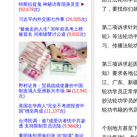
特斯拉捉鬼 神秘访客现身灵堂
▶️
了，要找你们就
(
92,678
次)
习近平内外交困七件事 (
26,925
次)
第二项诉求针对
“被偷走的人生” 30年前高考上榜
被冒名 河南辅警讨公道 (
9,832
次)
轮》等法轮功
习、传播法轮功
第三项诉求起因
知》要求各地
江、广东、新
野村证券：贸易战或使廉价中国
制造涌入亚洲新兴市场
🖼️
(
12,941
轮功学员正常
次)
抄法轮功学员
美国在华商人“完全不考虑投资中
轮功书籍的书店
国”增至两成 (
11,137
次)
台湾民调：逾7成受访者忧中共渗
透 支持限制官员访陆 (
9,984
次)
个别地方甚至
董明珠拒用海归派 涉“间谍” 舆论