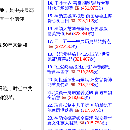
14. 干净世界“善良很酷”影片大赛
时代广场颁奖
🖼️
(
451,070
次)
地，是中共最高
15. 神韵震撼阿根廷 前国委会主席
有一个信仰
赞心灵回归
🖼️
(
325,112
次)
16. 神韵大芝加哥爆满 政要感激
精英赞佩
🖼️
(
323,890
次)
17. 四二五——中共历史的转折点
政50年来最和
🖼️
(
322,456
次)
18. 【纪元特稿】4.25上访让世界
见证“真善忍” (
321,407
次)
19. “仁爱终会战胜仇恨” 神韵感动
瑞典林雪平
🖼️
(
319,265
次)
20. 阿根廷演出再爆满 外交官赞神
韵重要使命
🖼️
(
318,729
次)
5日晚，时任中共
21. 演员一身病痛苦觅医 喜遇神韵
功”。

全治愈
🖼️
(
318,660
次)
22. 瑞典抵制中共干扰 神韵斯德哥
尔摩圆满落幕
🖼️
(
317,597
次)
23. 神韵埃德蒙顿全爆满 观众赞华
夏文化藏大智慧
🖼️
(
315,798
次)