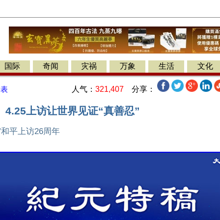
国际
奇闻
灾祸
万象
生活
文化
人气：
321,407
分享：
发表
4.25上访让世界见证“真善忍”
5”和平上访26周年