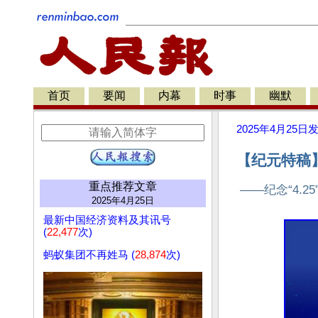
首页
要闻
内幕
时事
幽默
2025年4月25日
【纪元特稿】
重点推荐文章
——纪念“4.2
2025年4月25日
最新中国经济资料及其讯号
(
22,477
次)
蚂蚁集团不再姓马 (
28,874
次)