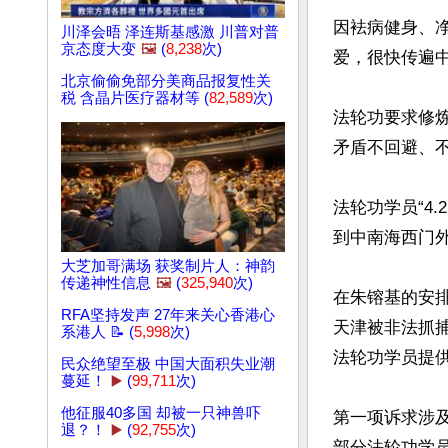
因袪病健身、
川泽会晤 泽连斯基感激 川普对普
京态度大变
🖼️
(
8,238
次)
爱，很快传遍中
北京偷偷免部分美商品报复性关
税 含晶片医疗器材等 (
82,589
次)
法轮功要求修
矛盾不回避、
法轮功学员“4
到中南海西门外
大芝加哥满场 获奖制片人：神韵
传递神性信息
🖼️
(
325,940
次)
在朱镕基的安
RFA坚持发声 27年来关心香港心
天津被非法抓
系港人 📝 (
5,998
次)
法轮功学员提供
民众绝望至极 中国大面积失业潮
蔓延！
▶️
(
99,711
次)
他征服40多国 却被一只神兽吓
第一项诉求涉及
退？！
▶️
(
92,755
次)
部分法轮功学