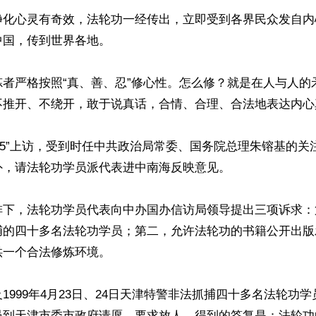
净化心灵有奇效，法轮功一经传出，立即受到各界民众发自内
国，传到世界各地。

炼者严格按照“真、善、忍”修心性。怎么修？就是在人与人的
不推开、不绕开，敢于说真话，合情、合理、合法地表达内心
.25”上访，受到时任中共政治局常委、国务院总理朱镕基的
，请法轮功学员派代表进中南海反映意见。

排下，法轮功学员代表向中办国办信访局领导提出三项诉求：
捕的四十多名法轮功学员；第二，允许法轮功的书籍公开出版
一个合法修炼环境。

1999年4月23日、24日天津特警非法抓捕四十多名法轮功
员到天津市委市政府请愿，要求放人，得到的答复是：法轮功