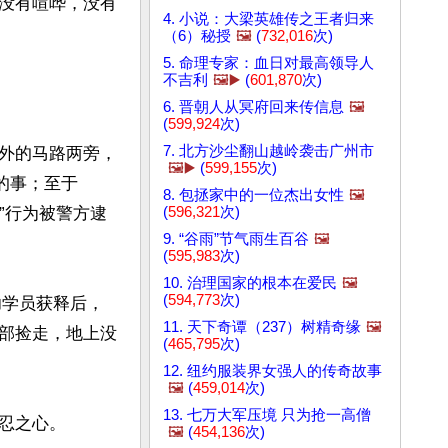
没有喧哗，没有
4. 小说：大梁英雄传之王者归来
（6）秘授
🖼️
(
732,016
次)
5. 命理专家：血日对最高领导人
不吉利
🖼️▶️
(
601,870
次)
6. 晋朝人从冥府回来传信息
🖼️
(
599,924
次)
7. 北方沙尘翻山越岭袭击广州市
外的马路两旁，
🖼️▶️
(
599,155
次)
的事；至于
8. 包拯家中的一位杰出女性
🖼️
”行为被警方逮
(
596,321
次)
9. “谷雨”节气雨生百谷
🖼️
(
595,983
次)
10. 治理国家的根本在爱民
🖼️
(
594,773
次)
功学员获释后，
11. 天下奇谭（237）树精奇缘
🖼️
部捡走，地上没
(
465,795
次)
12. 纽约服装界女强人的传奇故事
🖼️
(
459,014
次)
13. 七万大军压境 只为抢一高僧
之心。

🖼️
(
454,136
次)