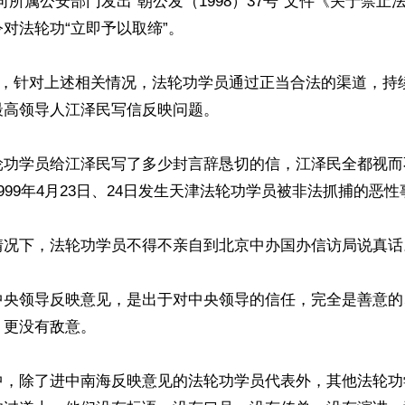
向所属公安部门发出“朝公发（1998）37号”文件《关于禁止
对法轮功“立即予以取缔”。

月起，针对上述相关情况，法轮功学员通过正当合法的渠道，持
高领导人江泽民写信反映问题。

轮功学员给江泽民写了多少封言辞恳切的信，江泽民全都视而
999年4月23日、24日发生天津法轮功学员被非法抓捕的恶性
情况下，法轮功学员不得不亲自到北京中办国办信访局说真话。
中央领导反映意见，是出于对中央领导的信任，完全是善意的
更没有敌意。

中，除了进中南海反映意见的法轮功学员代表外，其他法轮功