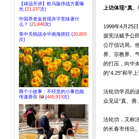
【靖远开讲】欧乌版停战方案曝
上访体现“真、
光 (
21,237
次)
中国养老金首现赤字意味著什
么？ (
21,848
次)
1999年4月
美中关税战令中南海抓狂 (
20,803
据宪法赋予公
次)
公厅信访局。他
界、宗教界、
的打压，向中
的“4.25”和平上
法轮功学员的
两个小故事：不经意的小事也能
传递善良
🖼️
(
445,919
次)
众见证“真、善
法轮功，又称法
的长春市传出。