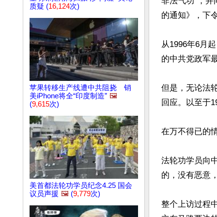
非法气功”，并
质疑 (
16,124
次)
的通知》，下令
从1996年6
的中共党政军最
但是，无论法
苹果转移生产线遭中共阻挠 销
美iPhone将全“印度制造”
🖼️
回应。以至于1
(
9,615
次)
在万不得已的
法轮功学员向
的，没有恶意，
美首都法轮功学员纪念4.25 国会
议员声援
🖼️
(
9,779
次)
整个上访过程