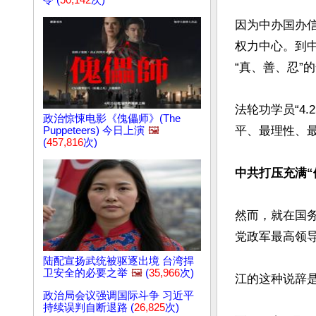
令 (
50,142
次)
因为中办国办
权力中心。到
“真、善、忍”
法轮功学员“4
政治惊悚电影《傀儡师》(The
平、最理性、最
Puppeteers) 今日上演
🖼️
(
457,816
次)
中共打压充满“
然而，就在国务
党政军最高领导
陆配宣扬武统被驱逐出境 台湾捍
卫安全的必要之举
🖼️
(
35,966
次)
江的这种说辞是
政治局会议强调国际斗争 习近平
持续误判自断退路 (
26,825
次)