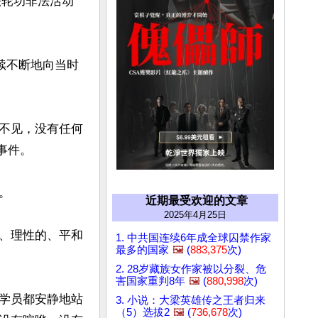
法轮功非法活动
续不断地向当时
不见，没有任何
事件。



近期最受欢迎的文章
2025年4月25日
、理性的、平和
1. 中共国连续6年成全球囚禁作家
最多的国家
🖼️
(
883,375
次)
2. 28岁藏族女作家被以分裂、危
害国家重判8年
🖼️
(
880,998
次)
学员都安静地站
3. 小说：大梁英雄传之王者归来
（5）选拔2
🖼️
(
736,678
次)