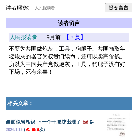
读者暱称:
读者留言
人民报读者
9月前
【回复】
不要为共匪做炮灰，工具，狗腿子。共匪摘取年
轻炮灰的器官为权贵们续命，还可以卖高价钱。
所以为中国共产党做炮灰，工具，狗腿子没有好
下场，死有余辜！
相关文章：
画面似曾相识 下一个于朦胧出现了
🖼️
📝
(
95,688
次)
2026/1/15