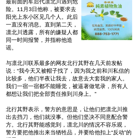
最前面的军后代凛北川遇到危
险。11月3日他称，被要求去
阳光上东小区见几个人。此后
一直没有消息。直到第二天，
凛北川透露，所有的嫌疑人都
同一时间报警，并指称他造
谣。

与凛北川联系最多的网友北行其野在几天前发帖
说：“我今天又被帽子找了，因为我之前和川私信的
比较多，他们半夜让我去，故意去大套我的家人。
我们一宿一宿都不能睡觉，被逼著做笔录，所有人
都想让我们把全部责任推到川身上。”

北行其野表示，警方的意思是，让他们把凛北川推
出去挡刀，他们就没事。但他们坚决不同意配合警
方。北行其野能感觉到，凛北川的情况不容乐观，
警方要把他推出来当牺牲品，并要给他扣上“反动”的