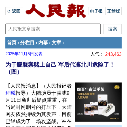
↺ 返回 
电子报
正體版
首页
分栏目
内幕
文章
›
›
›
：
2025年11月5日
发表
人气：
243,463
为于朦胧案赌上自己 军后代凛北川危险了！
（图）
【人民报消息】（人民报记者
程曦
报导）大陆演员于朦胧9
月11日离世后疑点重重，在
当局封网删号的打压下，大陆
网友依然持续为其发声，目前
已经成为了一场攻坚战。冲在