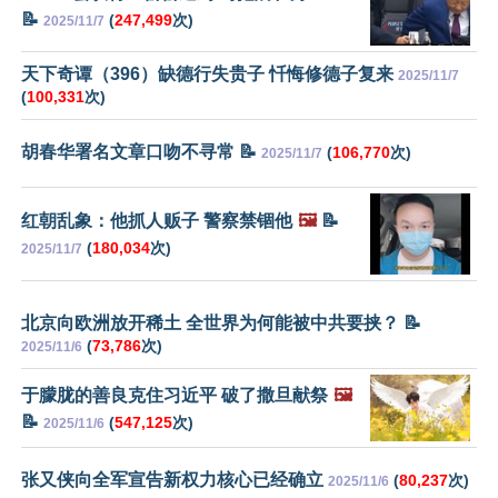
📝
(
247,499
次)
2025/11/7
天下奇谭（396）缺德行失贵子 忏悔修德子复来
2025/11/7
(
100,331
次)
胡春华署名文章口吻不寻常 📝
(
106,770
次)
2025/11/7
红朝乱象：他抓人贩子 警察禁锢他
🖼️
📝
(
180,034
次)
2025/11/7
北京向欧洲放开稀土 全世界为何能被中共要挟？ 📝
(
73,786
次)
2025/11/6
于朦胧的善良克住习近平 破了撒旦献祭
🖼️
📝
(
547,125
次)
2025/11/6
张又侠向全军宣告新权力核心已经确立
(
80,237
次)
2025/11/6