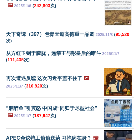
🖼️
(
242,803
次)
2025/11/8
天下奇谭（397）包青天道高德重一品卿
(
95,520
2025/11/8
次)
从方红卫到于朦胧，远亲王与彭皇后的暗斗
2025/11/7
(
111,435
次)
再次遭遇反噬 这次习近平盖不住了
🖼️
(
310,920
次)
2025/11/7
“麻醉鱼”引震怒 中国成“同归于尽型社会”
🖼️
(
187,947
次)
2025/11/7
APEC会议特工偷偷送药 习抱病在身？
🖼️