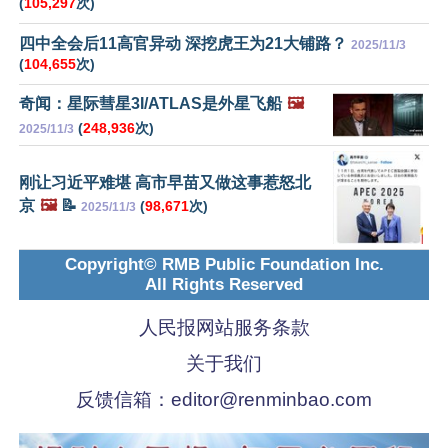
(
105,297
次)
四中全会后11高官异动 深挖虎王为21大铺路？
2025/11/3
(
104,655
次)
奇闻：星际彗星3I/ATLAS是外星飞船
🖼️
(
248,936
次)
2025/11/3
刚让习近平难堪 高市早苗又做这事惹怒北
京
🖼️
📝
(
98,671
次)
2025/11/3
Copyright© RMB Public Foundation Inc.
All Rights Reserved
人民报网站服务条款
关于我们
反馈信箱：
editor@renminbao.com