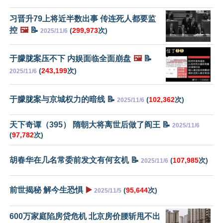
习晋升79上将近半数出事 传连死人都要监
控
🖼️
📝
(
299,973
次)
2025/11/6
于朦胧案压不下 内娱面临全面崩盘
🖼️
📝
(
243,199
次)
2025/11/6
于朦胧案与京城权力的暗线 📝
(
102,362
次)
2025/11/6
天下奇谭（395） 隋朝大将离世后做了阎王 📝
2025/11/6
(
97,782
次)
胡春华在几名常委前发文有何玄机 📝
(
107,985
次)
2025/11/6
前世揭秘 解今生恐惧
▶️
(
95,644
次)
2025/11/5
600万家庭陷房贷危机 北京房价腰斩甩不出