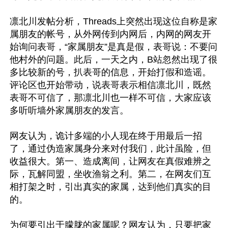
凛北川发帖分析，Threads上突然出现这位自称是家
属朋友的帐号，从外网传到内网后，内网的网友开
始询问表哥，“家属朋友”是真是假，表哥说：不要问
他村外的问题。此后，一天之内，B站忽然出现了很
多比较新的号，扒表哥的信息，开始打假和造谣。
评论区也开始带动，说表哥表示相信凛北川，既然
表哥不可信了，那凛北川也一样不可信，大家应该
多听听墙外家属朋友的发言。

网友认为，诡计多端的小人现在终于用最后一招
了，通过伪造家属身分来对付我们，此计虽险，但
收益很大。第一、造成离间，让网友在真假难辨之
际，瓦解同盟，坐收渔翁之利。第二，在网友们互
相打架之时，引出真实的家属，达到他们真实的目
的。

为何要引出于朦胧的家属呢？网友认为，只要把家