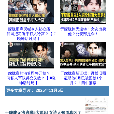
朦胧那声哭喊令人钻心痛！
于朦胧惊天逆转！女友出卖
韩国把习近平打入冷宫？【 #
他？公安部是伞！
晓坤话时局 】｜
朦胧案的清算即将开始？！
于朦胧案新证据：微博旧照
习私人军队兵变失败？【 #晓
证明他8月已被囚禁1个
坤话时局 】｜
月？！四中落幕
更多文章导读：
2025年11月5日
于朦胧无法逃脱5大原因 女诗人知道真凶？