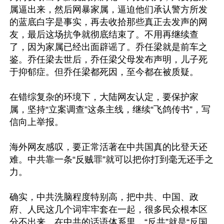
属逼出来，然后网暴家属，逼迫他们承认警方所发
的蓝底白字是事实，再去收拾那些真正去发声的网
友，最后这场抗争就彻底结束了。不用再继续查
了，因为家属已经出面辟谣了。乔任梁就是前车之
鉴。乔任梁去世后，乔任梁父母发布声明，儿子死
于抑郁症。但乔任梁都死因，至今都在被质疑。

在错综复杂的环境下，大陆网友认定，要保护家
属，坚持“立案调查”这条主线，继续“飞鸽传书”，写
信向上举报。

海外网友感叹，要正常活著在中共国真的比登天还
难。中共靠一条“反贼罪”就可以把你打到毫无还手之
力。

确实，中共洗脑程度特别高，把中共、中国、政
府、人民这几个词牢牢套在一起，很多民众根本区
分不出来。在中共的话语体系里，“反共”就是“反国