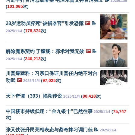
习近平打台湾恐成奢望 毛泽东曾支持台湾独立 📝
2025/11/5
(
101,065
次)
28岁运动员猝死“被捐器官”引发恐慌
🖼️
📝
(
178,374
次)
2025/11/4
解除魔系契约 于朦胧：邪术对我无效
🖼️
📝
(
246,213
次)
2025/11/4
川普爆猛料：习亲口保证川普任内绝不对台
动武
🖼️
(
97,025
次)
2025/11/4
天下奇谭（393）陷湖传说
(
80,418
次)
2025/11/4
中国楼市持续低迷：“金九银十”已然往事
(
75,747
2025/11/4
次)
张又侠张升民亮相表态与蔡奇捧习调门低 📝
2025/11/4