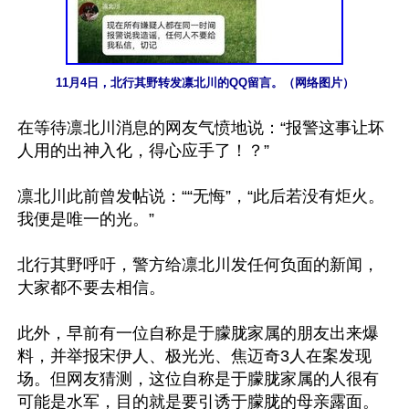
11月4日，北行其野转发凛北川的QQ留言。（网络图片）
在等待凛北川消息的网友气愤地说：“报警这事让坏
人用的出神入化，得心应手了！？”

凛北川此前曾发帖说：““无悔”，“此后若没有炬火。
我便是唯一的光。”

北行其野呼吁，警方给凛北川发任何负面的新闻，
大家都不要去相信。

此外，早前有一位自称是于朦胧家属的朋友出来爆
料，并举报宋伊人、极光光、焦迈奇3人在案发现
场。但网友猜测，这位自称是于朦胧家属的人很有
可能是水军，目的就是要引诱于朦胧的母亲露面。
