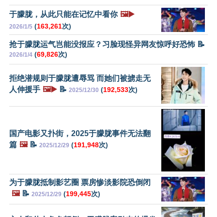
于朦胧，从此只能在记忆中看你
🖼️▶️
(
163,261
次)
2026/1/5
抢于朦胧运气岂能没报应？习脸现怪异网友惊呼好恐怖 📝
(
69,826
次)
2026/1/4
拒绝潜规则于朦胧遭辱骂 而她们被掳走无
人伸援手
🖼️▶️
📝
(
192,533
次)
2025/12/30
国产电影又扑街，2025于朦胧事件无法翻
篇
🖼️
📝
(
191,948
次)
2025/12/29
为于朦胧抵制影艺圈 票房惨淡影院恐倒闭
🖼️
📝
(
199,445
次)
2025/12/29