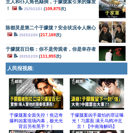
主人和仆人角色颠倒，于朦胧案引来的爆发
！
🖼️
📝
(
109,875
次)
2025/12/21
陈都灵是第二个于朦胧？安全状况令人揪心
🖼️
📝
(
217,169
次)
2025/12/20
于朦胧百日祭：你不是旁观者，你是幸存者
🖼️
📝
(
111,955
次)
2025/12/19
人民报视频:
于朦胧案全面失控！焦迈奇
于朦胧案凶手最怕的罪证曝
爆料凶案现场内幕，极光光
光！习露面 满天乌鸦冲北
背后另有黑手？｜
京！【中南海解码】