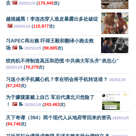
去
🖼️
(
175,445
次)
2025/11/5
越描越黑！李连杰穿人造皮暴露出多处破绽
🖼️
(
115,977
次)
2025/11/5
习APEC再出糗 吓得王毅和翻译小跑去救
场
🖼️
📝
(
98,885
次)
2025/11/5
绞肉机不停制造高压和恐慌 中共俩大军头齐“表忠心”
(
70,279
次)
2025/11/5
习送小米手机藏心机？李在明会将手机转送谁？
2025/11/5
(
97,243
次)
为于朦胧案赌上自己 军后代凛北川危险了
！
🖼️
📝
(
243,463
次)
2025/11/5
天下奇谭（394）两个现代人从地府带回来的资讯
2025/11/5
(
94,748
次)