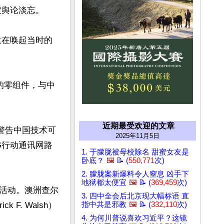
舆论淡忘。

意在唤起当时的
的零组件，与中
近期最受欢迎的文章
警告中国技术可
2025年11月5日
G行动通讯网路
1. 于朦胧被母校除名 甜蜜女友是
卧底？
🖼️
📝 (
550,771
次)
2. 朦胧案新爆料令人窒息 凶手下
地狱都太便宜
🖼️
📝 (
369,459
次)
活动。澳洲查尔
3. 四中全会后北京现大幅标语 直
指中共是邪教
🖼️
📝 (
332,110
次)
k F. Walsh）
4. 为何川普说喜欢习近平？这镜