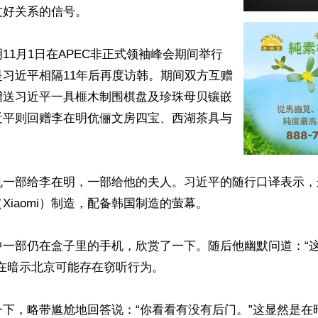
好关系的信号。

11月1日在APEC非正式领袖峰会期间举行
习近平相隔11年后再度访韩。期间双方互赠
赠送习近平一具榧木制围棋盘及珍珠母贝镶嵌
近平则回赠李在明伉俪文房四宝、西湖茶具与


机一部给李在明，一部给他的夫人。习近平的随行口译表示，
Xiaomi）制造，配备韩国制造的萤幕。

中一部仍在盒子里的手机，欣赏了一下。随后他幽默问道：“
在暗示北京可能存在窃听行为。

一下，略带尴尬地回答说：“你看看有没有后门。”这显然是在