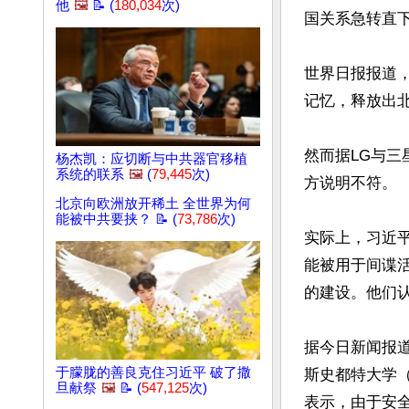
他
🖼️
📝 (
180,034
次)
国关系急转直下
世界日报报道
记忆，释放出北
然而据LG与三
杨杰凯：应切断与中共器官移植
系统的联系
🖼️
(
79,445
次)
方说明不符。

北京向欧洲放开稀土 全世界为何
能被中共要挟？ 📝 (
73,786
次)
实际上，习近
能被用于间谍
的建设。他们认
据今日新闻报
于朦胧的善良克住习近平 破了撒
斯史都特大学（Cha
旦献祭
🖼️
📝 (
547,125
次)
表示，由于安全