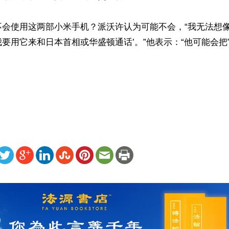
会使用这两部小米手机？派沃许认为可能不会，“我无法想像
要用它来和日本首相或华盛顿通话’。”他表示：“他可能会
ww.renminbao.com/rmb/articles/2025/11/5/92915.html