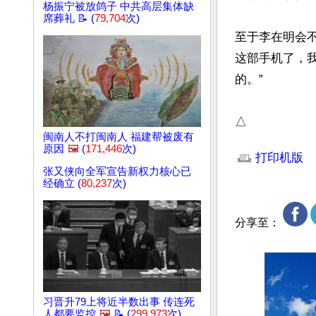
杨振宁被放鸽子 中共高层集体缺
席葬礼 📝 (
79,704
次)
至于李在明会不
这部手机了，我
的。”

△
闽南人不打闽南人 福建帮被废有
文章网址: http://w
原因
🖼️
(
171,446
次)
打印机版
张又侠向全军宣告新权力核心已
经确立 (
80,237
次)
分享至：
习晋升79上将近半数出事 传连死
人都要监控
🖼️
📝 (
299,973
次)