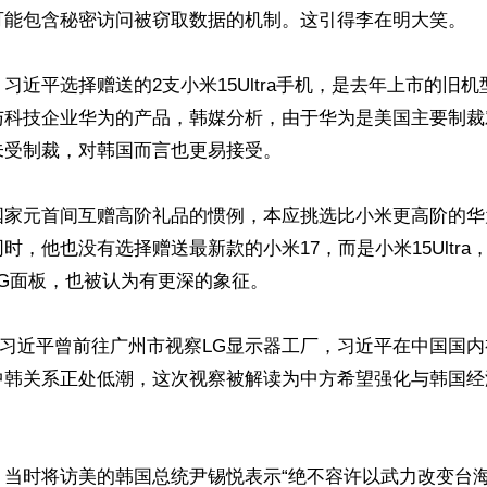
可能包含秘密访问被窃取数据的机制。这引得李在明大笑。

习近平选择赠送的2支小米15Ultra手机，是去年上市的旧
与科技企业华为的产品，韩媒分析，由于华为是美国主要制裁
受制裁，对韩国而言也更易接受。

国家元首间互赠高阶礼品的惯例，本应挑选比小米更高阶的华
时，他也没有选择赠送最新款的小米17，而是小米15Ultra
G面板，也被认为有更深的象征。

12日习近平曾前往广州市视察LG显示器工厂，习近平在中国国
中韩关系正处低潮，这次视察被解读为中方希望强化与韩国经


，当时将访美的韩国总统尹锡悦表示“绝不容许以武力改变台海