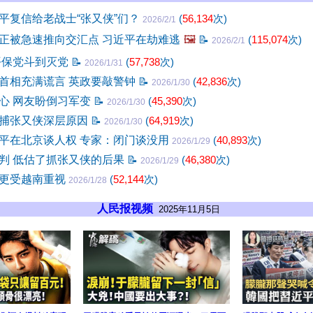
平复信给老战士“张又侠”们？
(
56,134
次)
2026/2/1
正被急速推向交汇点 习近平在劫难逃
🖼️
📝
(
115,074
次)
2026/2/1
平保党斗到灭党
📝
(
57,738
次)
2026/1/31
首相充满谎言 英政要敲警钟
📝
(
42,836
次)
2026/1/30
心 网友盼倒习军变
📝
(
45,390
次)
2026/1/30
捕张又侠深层原因
📝
(
64,919
次)
2026/1/30
平在北京谈人权 专家：闭门谈没用
(
40,893
次)
2026/1/29
判 低估了抓张又侠的后果
📝
(
46,380
次)
2026/1/29
更受越南重视
(
52,144
次)
2026/1/28
人民报视频
2025年11月5日