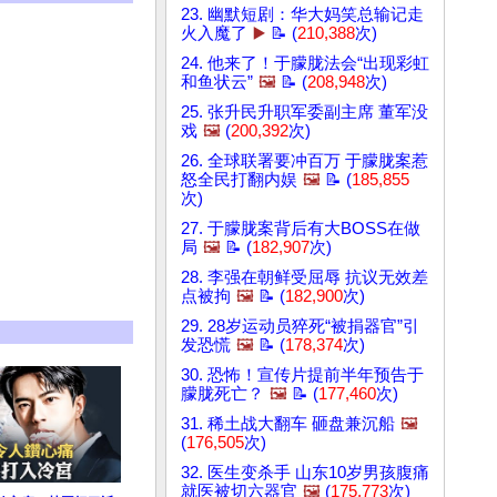
23. 幽默短剧：华大妈笑总输记走
火入魔了
▶️
📝 (
210,388
次)
24. 他来了！于朦胧法会“出现彩虹
和鱼状云”
🖼️
📝 (
208,948
次)
25. 张升民升职军委副主席 董军没
戏
🖼️
(
200,392
次)
26. 全球联署要冲百万 于朦胧案惹
怒全民打翻内娱
🖼️
📝 (
185,855
次)
27. 于朦胧案背后有大BOSS在做
局
🖼️
📝 (
182,907
次)
28. 李强在朝鲜受屈辱 抗议无效差
点被拘
🖼️
📝 (
182,900
次)
29. 28岁运动员猝死“被捐器官”引
发恐慌
🖼️
📝 (
178,374
次)
30. 恐怖！宣传片提前半年预告于
朦胧死亡？
🖼️
📝 (
177,460
次)
31. 稀土战大翻车 砸盘兼沉船
🖼️
(
176,505
次)
32. 医生变杀手 山东10岁男孩腹痛
就医被切六器官
🖼️
(
175,773
次)