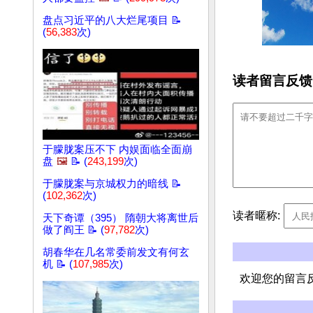
盘点习近平的八大烂尾项目 📝
(
56,383
次)
读者留言反馈
于朦胧案压不下 内娱面临全面崩
盘
🖼️
📝 (
243,199
次)
于朦胧案与京城权力的暗线 📝
(
102,362
次)
读者暱称:
天下奇谭（395） 隋朝大将离世后
做了阎王 📝 (
97,782
次)
胡春华在几名常委前发文有何玄
机 📝 (
107,985
次)
欢迎您的留言