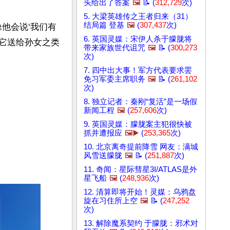
头给出了答案
🖼️
📝 (
312,729
次)
5. 大梁英雄传之王者归来（31）
结局篇 登基
🖼️
(
307,437
次)
他会说‘我们有
6. 英国灵媒：宋伊人杀于朦胧将
把它送给孙女之类
带来家族世代诅咒
🖼️
📝 (
300,273
次)
7. 四中出大事！军方代表要求罢
免习军委主席职务
🖼️
📝 (
261,102
次)
8. 独立记者：秦刚“复活”是一场假
新闻工程
🖼️
(
257,606
次)
9. 英国灵媒：朦胧案主犯很快被
抓并遭报应
🖼️▶️
(
253,365
次)
10. 北京离奇提前降雪 网友：满城
风雪送朦胧
🖼️
📝 (
251,887
次)
11. 奇闻：星际彗星3I/ATLAS是外
星飞船
🖼️
(
248,936
次)
12. 清算即将开始！灵媒：乌鸦盘
旋在习住所上空
🖼️
📝 (
247,252
次)
13. 解除魔系契约 于朦胧：邪术对