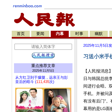
首页
要闻
内幕
时事
幽默
2025年11月5日
习送小米手
重点推荐文章
2025年11月5日
【人民报消息
从方红卫到于朦胧，远亲王与彭
日与韩国总统李
皇后的暗斗 (
111,435
次)
间进行会晤。
手机。并被问
有没有后门”
幕用的是LG