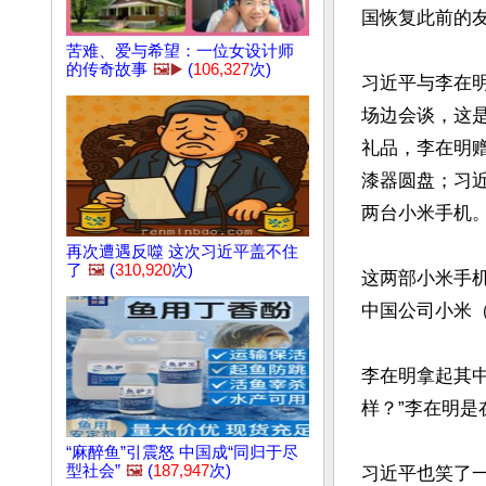
国恢复此前的友
苦难、爱与希望：一位女设计师
的传奇故事
🖼️▶️
(
106,327
次)
习近平与李在明
场边会谈，这是
礼品，李在明
漆器圆盘；习
两台小米手机。
再次遭遇反噬 这次习近平盖不住
了
🖼️
(
310,920
次)
这两部小米手
中国公司小米（
李在明拿起其
样？”李在明是
“麻醉鱼”引震怒 中国成“同归于尽
型社会”
🖼️
(
187,947
次)
习近平也笑了