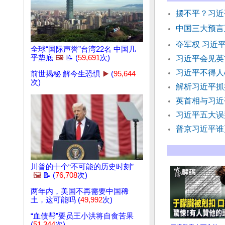
摆不平？习近
中国三大预言
夺军权 习近
全球“国际声誉”台湾22名 中国几
乎垫底
🖼️
📝 (
59,691
次)
习近平会见英
习近平不得人
前世揭秘 解今生恐惧
▶️
(
95,644
次)
解析习近平抓
英首相与习近
习近平五大误
普京习近平谁
川普的十个“不可能的历史时刻”
🖼️
📝 (
76,708
次)
两年内，美国不再需要中国稀
土，这可能吗 (
49,992
次)
“血债帮”要员王小洪将自食苦果
(
51,344
次)