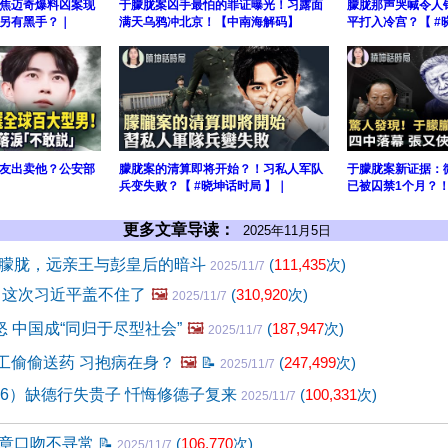
焦迈奇爆料凶案现
于朦胧案凶手最怕的罪证曝光！习露面
朦胧那声哭喊令人
另有黑手？｜
满天乌鸦冲北京！【中南海解码】
平打入冷宫？【 #
友出卖他？公安部
朦胧案的清算即将开始？！习私人军队
于朦胧案新证据：
兵变失败？【 #晓坤话时局 】｜
已被囚禁1个月？
更多文章导读：
2025年11月5日
朦胧，远亲王与彭皇后的暗斗
(
111,435
次)
2025/11/7
 这次习近平盖不住了
🖼️
(
310,920
次)
2025/11/7
怒 中国成“同归于尽型社会”
🖼️
(
187,947
次)
2025/11/7
特工偷偷送药 习抱病在身？
🖼️
📝
(
247,499
次)
2025/11/7
96）缺德行失贵子 忏悔修德子复来
(
100,331
次)
2025/11/7
章口吻不寻常
📝
(
106,770
次)
2025/11/7