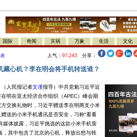
国际
奇闻
灾祸
万象
生活
文化
人气：
97,243
分享：
发表
机藏心机？李在明会将手机转送谁？
】（人民报记者
文谨
报导）中共党魁习近平近
在明在亚太经济合作组织（APEC）峰会期
双方交换礼物时，习近平赠送李在明两支小米
及赠送的小米手机通讯是否安全，习称“看看
。有媒体披露，习近平挑选的这款小米手机萤
面板，其中包含了北京的心机，释放出想与韩