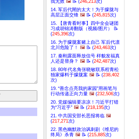
我无效
🖼️
📝 (
246,213
次)
14. 军后代閙的太大！为于朦胧与
高层正面交锋
🖼️
📝 (
245,815
次)
15. 【唐青看时事】四中全会谜团
习成胡锦涛翻版（视频/图片） 📝
(
245,396
次)
16. 为于朦胧案赌上自己 军后代凛
北川危险了！
🖼️
📝 (
243,463
次)
17. 秦刚露面释放信号 样貌发福真
人还是替身？
🖼️
📝 (
242,487
次)
18. 80年代名角张晓敏联系程青松
独家爆料于朦胧案
🖼️
📝 (
238,402
次)
19. “善念点亮我的家园”用画笔与
行动传递正向力量
🖼️
(
232,506
次)
20. 党媒编辑要凉凉！习近平打错
为“习近乎”
🖼️
📝 (
218,195
次)
21. 中共国安部长恶报将临
🖼️
(
217,271
次)
22. 黑色幽默政治讽刺剧《维尼的
终局》杀青
🖼️
📝 (
215,885
次)