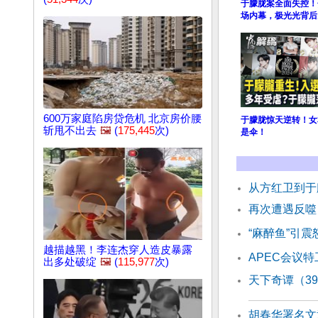
于朦胧案全面失控！
场内幕，极光光背后
600万家庭陷房贷危机 北京房价腰
于朦胧惊天逆转！女
斩甩不出去
🖼️
(
175,445
次)
是伞！
从方红卫到于
再次遭遇反噬
“麻醉鱼”引震
越描越黑！李连杰穿人造皮暴露
APEC会议
出多处破绽
🖼️
(
115,977
次)
天下奇谭（3
胡春华署名文