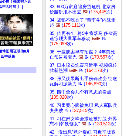
钻心痛！韩国把习近
33. 600万家庭陷房贷危机 北京房
晓坤话时局 】｜
价腰斩甩不出去
🖼️
(
175,445
次)
34. 战狼不吃香了 “蔡李斗”内战走
起
🖼️
(
175,111
次)
35. 传再有4上将9中将落马 多省高
速惊现大量军车移动
🖼️▶️
📝
(
175,099
次)
微博旧照证明他8月
36. 于朦胧案早有预谋？ 4年前死
！四中落幕
亡预告被曝光
🖼️
📝 (
170,557
次)
37. 日本议员炮轰习近平 视频疯传
掀新热潮
🖼️▶️
📝 (
164,179
次)
38. 张又侠果断出手粉碎政变 彻底
瓦解习派势力 📝 (
146,890
次)
39. 四中全会几个有意思的看点
(
139,020
次)
40. 习重要心腹被免职 私人军队兵
变失败 📝 (
137,519
次)
41. 习在妇女峰会撒谎被打脸 外界
忘不掉“铁链女”
🖼️
📝 (
130,513
次)
42. “没出息”意外爆红 习近平版丧