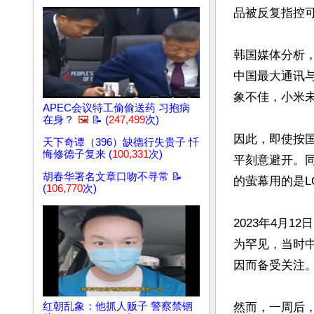
品被反复指控
韩国媒体分析，
中国最大通讯
象不佳，小米未
APEC会议特工偷偷送药 习抱病
在身？
🖼️
📝 (
247,499
次)
因此，即使按
天下奇谭（396）缺德行失贵子 忏
悔修德子复来 (
100,331
次)
平刻意避开。同
胡春华署名文章口吻不寻常 📝
的萤幕用的是L
(
106,770
次)
2023年4月
为罕见，当时
因而备受关注。
红朝乱象：他抓人贩子 警察禁锢
然而，一周后