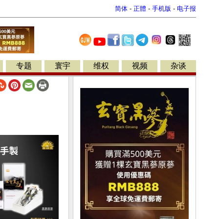
简体
-
正體
-
手机版
-
电子报
专题
寰宇
维权
视频
杂谈